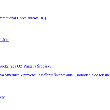
obárke
gická rada
OZ Priatelia Šrobárky
áva
Smernica k prevencii a riešeniu šikanovania
Oslobodenie od telesn
ety