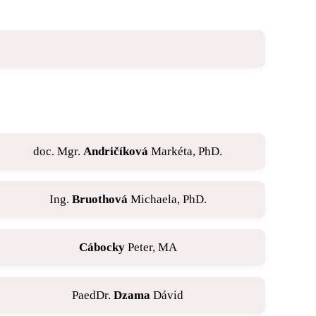
doc. Mgr.
Andričíková
Markéta, PhD.
Ing.
Bruothová
Michaela, PhD.
Cábocky
Peter, MA
PaedDr.
Dzama
Dávid