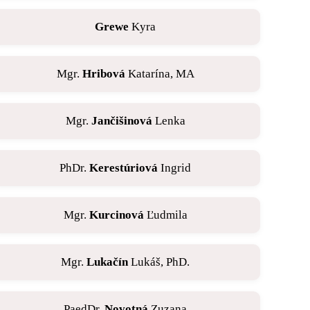
Grewe
Kyra
Mgr.
Hribová
Katarína, MA
Mgr.
Jančišinová
Lenka
PhDr.
Kerestúriová
Ingrid
Mgr.
Kurcinová
Ľudmila
Mgr.
Lukačín
Lukáš, PhD.
PaedDr.
Novotná
Zuzana