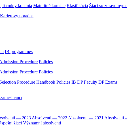
y
Termíny konania
Maturitné komisie
Klasifikácia
Žiaci so zdravotný
Kariérový poradca
mu
IB programmes
Admission Procedure
Policies
Admission Procedure
Policies
Selection Procedure
Handbook
Policies
IB DP Faculty
DP Exams
 zamestnanci
solventi — 2023
Absolventi — 2022
Absolventi — 2021
Absolventi
spešní žiaci
Významní absolventi