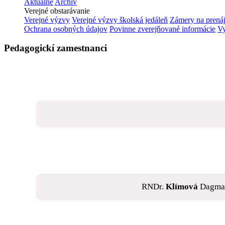
Aktuálne
Archív
Verejné obstarávanie
Verejné výzvy
Verejné výzvy školská jedáleň
Zámery na prená
Ochrana osobných údajov
Povinne zverejňované informácie
Vy
Pedagogickí zamestnanci
RNDr.
Klímová
Dagma