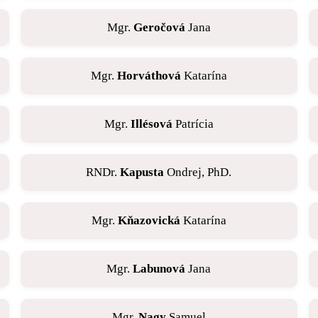
Mgr.
Geročová
Jana
Mgr.
Horváthová
Katarína
Mgr.
Illésová
Patrícia
RNDr.
Kapusta
Ondrej, PhD.
Mgr.
Kňazovická
Katarína
Mgr.
Labunová
Jana
Mgr.
Nagy
Samuel