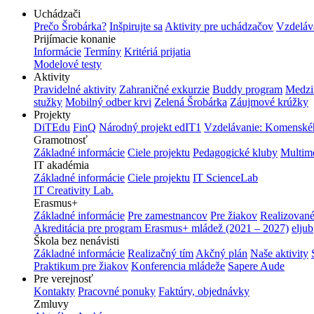
Uchádzači
Prečo Šrobárka?
Inšpirujte sa
Aktivity pre uchádzačov
Vzdeláv
Prijímacie konanie
Informácie
Termíny
Kritériá prijatia
Modelové testy
Aktivity
Pravidelné aktivity
Zahraničné exkurzie
Buddy program
Medzi
stužky
Mobilný odber krvi
Zelená Šrobárka
Záujmové krúžky
Projekty
DiTEdu
FinQ
Národný projekt edIT1
Vzdelávanie: Komenského
Gramotnosť
Základné informácie
Ciele projektu
Pedagogické kluby
Multim
IT akadémia
Základné informácie
Ciele projektu
IT ScienceLab
IT Creativity Lab.
Erasmus+
Základné informácie
Pre zamestnancov
Pre žiakov
Realizované
Akreditácia pre program Erasmus+ mládež (2021 – 2027)
eljub
Škola bez nenávisti
Základné informácie
Realizačný tím
Akčný plán
Naše aktivity
Praktikum pre žiakov
Konferencia mládeže
Sapere Aude
Pre verejnosť
Kontakty
Pracovné ponuky
Faktúry, objednávky
Zmluvy