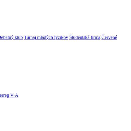
ebatný klub
Turnaj mladých fyzikov
Študentská firma
Červené
terreg V-A