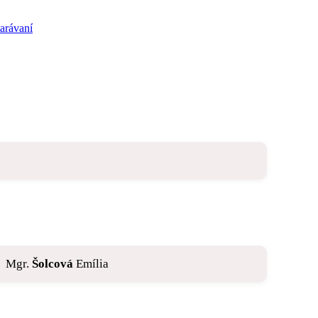
arávaní
Mgr.
Šolcová
Emília