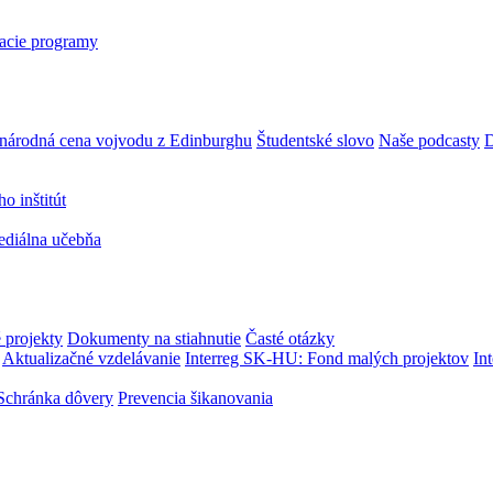
acie programy
národná cena vojvodu z Edinburghu
Študentské slovo
Naše podcasty
D
 inštitút
ediálna učebňa
 projekty
Dokumenty na stiahnutie
Časté otázky
Aktualizačné vzdelávanie
Interreg SK-HU: Fond malých projektov
In
Schránka dôvery
Prevencia šikanovania