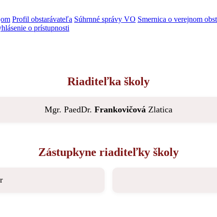
jom
Profil obstarávateľa
Súhrnné správy VO
Smernica o verejnom obst
hlásenie o prístupnosti
Riaditeľka školy
Mgr. PaedDr.
Frankovičová
Zlatica
Zástupkyne riaditeľky školy
r