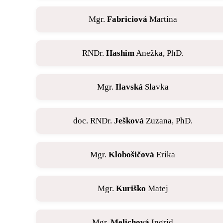
Mgr.
Fabriciová
Martina
RNDr.
Hashim
Anežka, PhD.
Mgr.
Ilavská
Slavka
doc. RNDr.
Ješková
Zuzana, PhD.
Mgr.
Klobošičová
Erika
Mgr.
Kuriško
Matej
Mgr.
Melichová
Ingrid