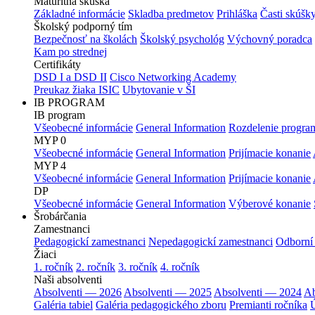
Maturitná skúška
Základné informácie
Skladba predmetov
Prihláška
Časti skúšk
Školský podporný tím
Bezpečnosť na školách
Školský psychológ
Výchovný poradca
Kam po strednej
Certifikáty
DSD I a DSD II
Cisco Networking Academy
Preukaz žiaka ISIC
Ubytovanie v ŠI
IB PROGRAM
IB program
Všeobecné informácie
General Information
Rozdelenie progra
MYP 0
Všeobecné informácie
General Information
Prijímacie konanie
MYP 4
Všeobecné informácie
General Information
Prijímacie konanie
DP
Všeobecné informácie
General Information
Výberové konanie
Šrobárčania
Zamestnanci
Pedagogickí zamestnanci
Nepedagogickí zamestnanci
Odborní
Žiaci
1. ročník
2. ročník
3. ročník
4. ročník
Naši absolventi
Absolventi — 2026
Absolventi — 2025
Absolventi — 2024
Ab
Galéria tabiel
Galéria pedagogického zboru
Premianti ročníka
Ú