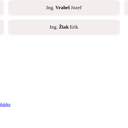
Ing.
Vrabel
Jozef
Ing.
Žiak
Erik
obárke