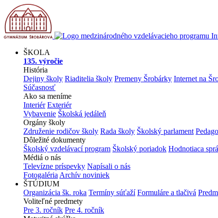
ŠKOLA
135. výročie
História
Dejiny školy
Riaditelia školy
Premeny Šrobárky
Internet na Šr
Súčasnosť
Ako sa meníme
Interiér
Exteriér
Vybavenie
Školská jedáleň
Orgány školy
Združenie rodičov školy
Rada školy
Školský parlament
Pedago
Dôležité dokumenty
Školský vzdelávací program
Školský poriadok
Hodnotiaca spr
Médiá o nás
Televízne príspevky
Napísali o nás
Fotogaléria
Archív noviniek
ŠTÚDIUM
Organizácia šk. roka
Termíny súťaží
Formuláre a tlačivá
Predm
Voliteľné predmety
Pre 3. ročník
Pre 4. ročník