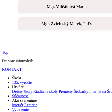
Mgr.
Valčáková
Mária
Mgr.
Zvirinský
Marek, PhD.
Top
Pre viac informácií:
KONTAKT
Škola
135. výročie
História
Dejiny školy
Riaditelia školy
Premeny Šrobárky
Internet na Šr
Súčasnosť
Ako sa meníme
Interiér
Exteriér
Vybavenie