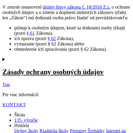
V zmysle ustanovení
druhej hlavy zákona č. 18/2018 Z.z.
o ochrane
osobných údajov a o zmene a doplnení niektorých zákonov (ďalej
len „Zákon“) má dotknutá osoba právo žiadať od prevádzkovateľa:
prístup k osobným údajom, ktoré sa dotknutej osoby týkajú
(pozri
§ 61
Zákona),
ich opravu (pozri
§ 62
Zákona),
vymazanie (pozri § 62 Zákona) alebo
obmedzenie ich spracúvania (pozri § 62 Zákona).
Zásady ochrany osobných údajov
Top
Pre viac informácií:
KONTAKT
Škola
135. výročie
História
Dejiny školy
Riaditelia školy
Premeny Šrobárky
Internet na