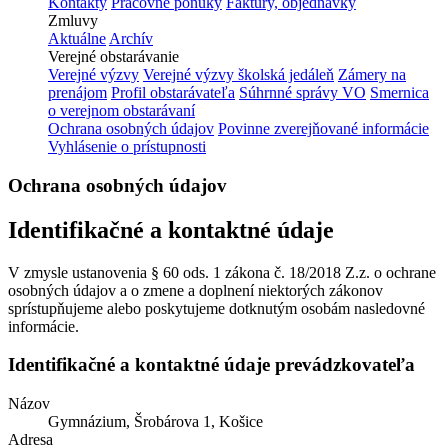
Kontakty
Pracovné ponuky
Faktúry, objednávky
Zmluvy
Aktuálne
Archív
Verejné obstarávanie
Verejné výzvy
Verejné výzvy školská jedáleň
Zámery na
prenájom
Profil obstarávateľa
Súhrnné správy VO
Smernica
o verejnom obstarávaní
Ochrana osobných údajov
Povinne zverejňované informácie
Vyhlásenie o prístupnosti
Ochrana osobných údajov
Identifikačné a kontaktné údaje
V zmysle ustanovenia § 60 ods. 1 zákona č. 18/2018 Z.z. o ochrane
osobných údajov a o zmene a doplnení niektorých zákonov
sprístupňujeme alebo poskytujeme dotknutým osobám nasledovné
informácie.
Identifikačné a kontaktné údaje prevádzkovateľa
Názov
Gymnázium, Šrobárova 1, Košice
Adresa