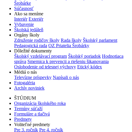
Šrobárke
Súčasnosť
Ako sa meníme
Interiér
Exteriér
Vybavenie
Školská jedáleň
Orgány školy
Združenie rodičov školy
Rada školy
Školský parlament
Pedagogická rada
OZ Priatelia Šrobárky
Dôležité dokumenty
Školský vzdelávací program
Školský poriadok
Hodnotiaca
správa
Smernica k prevencii a riešeniu šikanovania
Oslobodenie od telesnej výchovy
Etický kódex
Médiá o nás
Televízne príspevky
Napísali o nás
Fotogaléria
Archív noviniek
ŠTÚDIUM
Organizácia školského roka
Termíny súťaží
Formuláre a tlačivá
Predmety
Voliteľné predmety
Pre 3. ročník
Pre 4. ročník