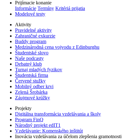
Prijímacie konanie
Informácie
Termíny
Kritériá prijatia
Modelové testy
Aktivity
Pravidelné aktivity
Zahraničné exkurzie
Buddy program
Medzinárodná cena vojvodu z Edinburghu
Študentské slovo
Naše podcasty
Debatný klub
Turnaj mladých fyzikov
Študentská firma
Červené stužky
Mobilný odber krvi
Zelená Šrobárka
Záujmové krúžky
Projekty
Digitálna transformácia vzdelávania a školy
Program FinQ
Národný projekt edIT1
Vzdelávanie: Komenského inštitút
Inovácia vzdelávania za účelom zlepšenia gramotnosti