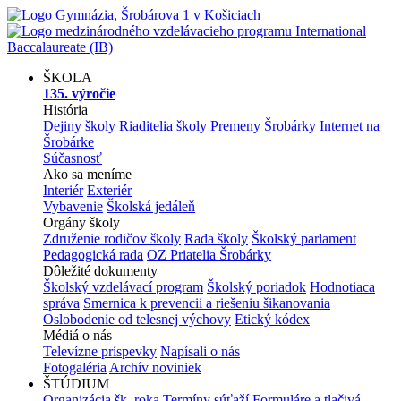
ŠKOLA
135. výročie
História
Dejiny školy
Riaditelia školy
Premeny Šrobárky
Internet na
Šrobárke
Súčasnosť
Ako sa meníme
Interiér
Exteriér
Vybavenie
Školská jedáleň
Orgány školy
Združenie rodičov školy
Rada školy
Školský parlament
Pedagogická rada
OZ Priatelia Šrobárky
Dôležité dokumenty
Školský vzdelávací program
Školský poriadok
Hodnotiaca
správa
Smernica k prevencii a riešeniu šikanovania
Oslobodenie od telesnej výchovy
Etický kódex
Médiá o nás
Televízne príspevky
Napísali o nás
Fotogaléria
Archív noviniek
ŠTÚDIUM
Organizácia šk. roka
Termíny súťaží
Formuláre a tlačivá