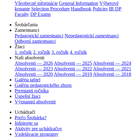
Všeobecné informácie
General Information
Výberové
konanie
Selection Procedure
Handbook
Policies
IB DP
Faculty
DP Exams
Šrobárčania
Zamestnanci
Pedagogickí zamestnanci
Nepedagogickí zamestnanci
Odborní zamestnanci
Žiaci
1. ročník
2. ročník
3. ročník
4. ročník
Naši absolventi
Absolventi — 2026
Absolventi — 2025
Absolventi — 2024
Absolventi — 2023
Absolventi — 2022
Absolventi — 2021
Absolventi — 2020
Absolventi — 2019
Absolventi — 2018
Galéria tabiel
Galéria pedagogického zboru
Premianti ročníka
Úspešní žiaci
Významní absolventi
Uchádzači
Prečo Šrobárka?
Inšpirujte sa
Aktivity pre uchádzačov
Vzdelávacie programy