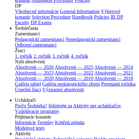
konanie
Admission Procedure
Policies
DP
Všeobecné informácie
General Information
Výberové
konanie
Selection Procedure
Handbook
Policies
IB DP
Faculty
DP Exams
Šrobárčania
Zamestnanci
Pedagogickí zamestnanci
Nepedagogickí zamestnanci
Odborní zamestnanci
Žiaci
1. ročník
2. ročník
3. ročník
4. ročník
Naši absolventi
Absolventi — 2026
Absolventi — 2025
Absolventi — 2024
Absolventi — 2023
Absolventi — 2022
Absolventi — 2021
Absolventi — 2020
Absolventi — 2019
Absolventi — 2018
Galéria tabiel
Galéria pedagogického zboru
Premianti ročníka
Úspešní žiaci
Významní absolventi
Uchádzači
Prečo Šrobárka?
Inšpirujte sa
Aktivity pre uchádzačov
Vzdelávacie programy
Prijímacie konanie
Informácie
Termíny
Kritériá prijatia
Modelové testy
Aktivity