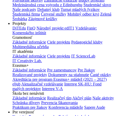
Pravidelné aktivity
Zahraničné exkurzie
Buddy program
Medzinárodná cena vojvodu z Edinburghu
Študentské slovo
Naše podcasty
Debatný klub
Turnaj mladých fyzikov
Študentská firma
Červené stužky
Mobilný odber krvi
Zelená
Šrobárka
Záujmové krúžky
Projekty
DiTEdu
FinQ
Národný projekt edIT1
Vzdelávanie:
Komenského inštitút
Gramotnosť
Základné informácie
Ciele projektu
Pedagogické kluby
Multimediálna učebňa
IT akadémia
Základné informácie
Ciele projektu
IT ScienceLab
IT Creativity Lab.
Erasmus+
Základné informácie
Pre zamestnancov
Pre žiakov
Realizované projekty
Dokumenty na stiahnutie
Časté otázky
Akreditácia pre program Erasmus+ mládež (2021 – 2027)
eljub
Aktualizačné vzdelávanie
Interreg SK-HU: Fond
malých projektov
Interreg V-A
Škola bez nenávisti
Základné informácie
Realizačný tím
Akčný plán
Naše aktivity
Schránka dôvery
Prevencia šikanovania
Praktikum pre žiakov
Konferencia mládeže
Sapere Aude
Pre verejnosť