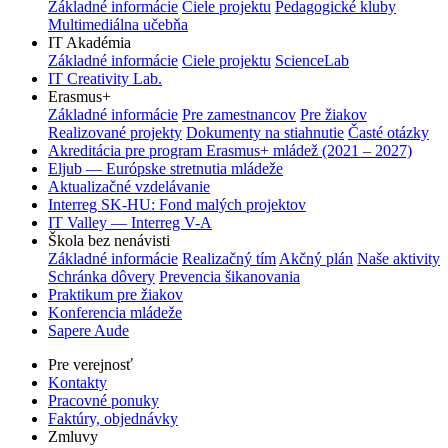
Základné informácie
Ciele projektu
Pedagogické kluby
Multimediálna učebňa
IT Akadémia
Základné informácie
Ciele projektu
ScienceLab
IT Creativity Lab.
Erasmus+
Základné informácie
Pre zamestnancov
Pre žiakov
Realizované projekty
Dokumenty na stiahnutie
Časté otázky
Akreditácia pre program Erasmus+ mládež (2021 – 2027)
Eljub — Európske stretnutia mládeže
Aktualizačné vzdelávanie
Interreg SK-HU: Fond malých projektov
IT Valley — Interreg V-A
Škola bez nenávisti
Základné informácie
Realizačný tím
Akčný plán
Naše aktivity
Schránka dôvery
Prevencia šikanovania
Praktikum pre žiakov
Konferencia mládeže
Sapere Aude
Pre verejnosť
Kontakty
Pracovné ponuky
Faktúry, objednávky
Zmluvy