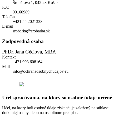
Šrobárova 1, 042 23 Košice
IČO
00160989
Telefón
+421 55 2021333
E-mail
srobarka@srobarka.sk
Zodpovedná osoba
PhDr. Jana Géciová, MBA
Kontakt
+421 903 608164
Mail
info@ochranaosobnychudajov.eu
Účel spracúvania, na ktorý sú osobné údaje určené
Účel, na ktorý boli osobné údaje získané, je založený na súhlase
dotknutej osoby alebo na osobitnom predpise.