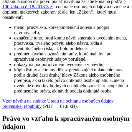
Dotknutá osoba má právo podať návrh na začatie konania podľa
§
100 zákona č. 18/2018 Z.z.
o ochrane osobných údajov a o zmene a
doplnení niektorých zákonov (ďalej len „Zákon“), ktorý musí
obsahovať:
meno, priezvisko, korešpondenčnú adresu a podpis
navrhovateľa,
označenie toho, proti komu návrh smeruje s uvedením mena,
priezviska, trvalého pobytu alebo názvu, sídla a
identifikačného čísla, ak bolo pridelené,
predmet návrhu s označením práv, ktoré mali byť pri
spracúvaní osobných údajov porušené,
dôkazy na podporu tvrdení uvedených v návrhu,
kópiu listiny alebo iný dôkaz preukazujúci uplatnenie práva
podľa druhej časti druhej hlavy Zákona alebo osobitného
predpisu, ak si takéto právo dotknutá osoba uplatnila, alebo
uvedenie dôvodov hodných osobitného zreteľa o neuplatnení
predmetného práva, ak návrh podala dotknutá osoba.
Vzor návrhu na stránke Úradu na ochranu osobných údajov
Slovenskej republiky
(PDF — 81,8 kB).
Právo vo vzťahu k spracúvaným osobným
údajom