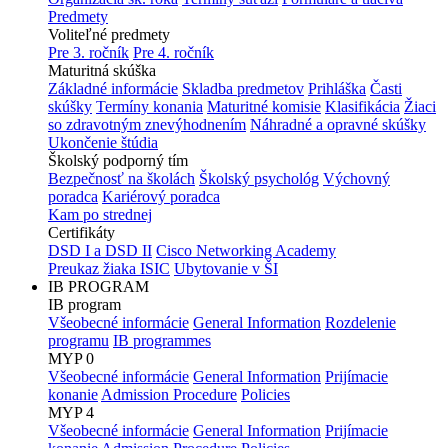
Predmety
Voliteľné predmety
Pre 3. ročník
Pre 4. ročník
Maturitná skúška
Základné informácie
Skladba predmetov
Prihláška
Časti
skúšky
Termíny konania
Maturitné komisie
Klasifikácia
Žiaci
so zdravotným znevýhodnením
Náhradné a opravné skúšky
Ukončenie štúdia
Školský podporný tím
Bezpečnosť na školách
Školský psychológ
Výchovný
poradca
Kariérový poradca
Kam po strednej
Certifikáty
DSD I a DSD II
Cisco Networking Academy
Preukaz žiaka ISIC
Ubytovanie v ŠI
IB PROGRAM
IB program
Všeobecné informácie
General Information
Rozdelenie
programu
IB programmes
MYP 0
Všeobecné informácie
General Information
Prijímacie
konanie
Admission Procedure
Policies
MYP 4
Všeobecné informácie
General Information
Prijímacie