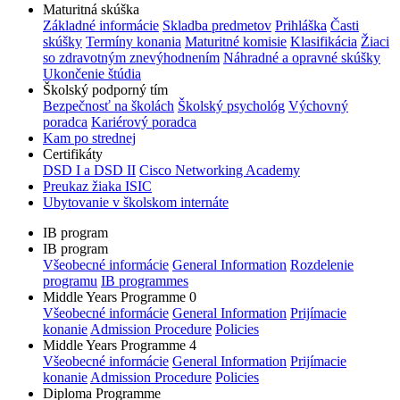
Maturitná skúška
Základné informácie
Skladba predmetov
Prihláška
Časti
skúšky
Termíny konania
Maturitné komisie
Klasifikácia
Žiaci
so zdravotným znevýhodnením
Náhradné a opravné skúšky
Ukončenie štúdia
Školský podporný tím
Bezpečnosť na školách
Školský psychológ
Výchovný
poradca
Kariérový poradca
Kam po strednej
Certifikáty
DSD I a DSD II
Cisco Networking Academy
Preukaz žiaka ISIC
Ubytovanie v školskom internáte
IB program
IB program
Všeobecné informácie
General Information
Rozdelenie
programu
IB programmes
Middle Years Programme 0
Všeobecné informácie
General Information
Prijímacie
konanie
Admission Procedure
Policies
Middle Years Programme 4
Všeobecné informácie
General Information
Prijímacie
konanie
Admission Procedure
Policies
Diploma Programme