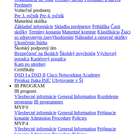
Predmety
Voliteľné predmety
Pre 3. ročník
Pre 4. ročník
Maturitná skúška
Základné informácie
Skladba predmetov
Prihláška
Časti
skúšky
Termíny konania
Maturitné komisie
Klasifikácia
Žiaci
so zdravotným znevýhodnením
Náhradné a opravné skúšky
Ukončenie štúdia
Školský podporný tím
Bezpečnosť na školách
Školský psychológ
Výchovný
poradca
Kariérový poradca
Kam po strednej
Certifikáty
DSD I a DSD II
Cisco Networking Academy
Preukaz žiaka ISIC
Ubytovanie v ŠI
IB PROGRAM
IB program
Všeobecné informácie
General Information
Rozdelenie
programu
IB programmes
MYP 0
Všeobecné informácie
General Information
Prijímacie
konanie
Admission Procedure
Policies
MYP 4
Všeobecné informácie
General Information
Prijímacie