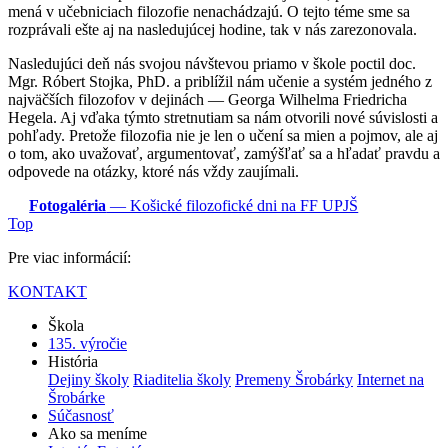
mená v učebniciach filozofie nenachádzajú. O tejto téme sme sa
rozprávali ešte aj na nasledujúcej hodine, tak v nás zarezonovala.
Nasledujúci deň nás svojou návštevou priamo v škole poctil doc.
Mgr. Róbert Stojka, PhD. a priblížil nám učenie a systém jedného z
najväčších filozofov v dejinách — Georga Wilhelma Friedricha
Hegela. Aj vďaka týmto stretnutiam sa nám otvorili nové súvislosti a
pohľady. Pretože filozofia nie je len o učení sa mien a pojmov, ale aj
o tom, ako uvažovať, argumentovať, zamýšľať sa a hľadať pravdu a
odpovede na otázky, ktoré nás vždy zaujímali.
Fotogaléria
— Košické filozofické dni na FF UPJŠ
Top
Pre viac informácií:
KONTAKT
Škola
135. výročie
História
Dejiny školy
Riaditelia školy
Premeny Šrobárky
Internet na
Šrobárke
Súčasnosť
Ako sa meníme