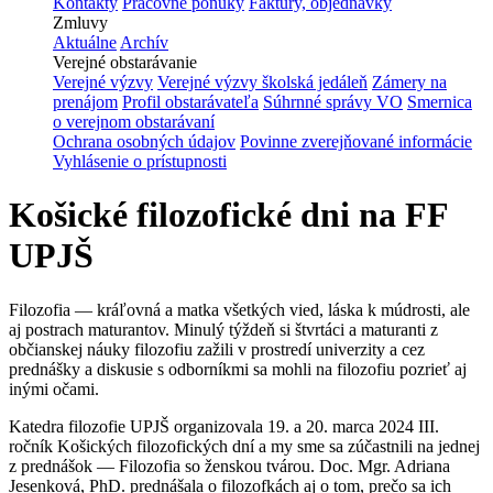
Kontakty
Pracovné ponuky
Faktúry, objednávky
Zmluvy
Aktuálne
Archív
Verejné obstarávanie
Verejné výzvy
Verejné výzvy školská jedáleň
Zámery na
prenájom
Profil obstarávateľa
Súhrnné správy VO
Smernica
o verejnom obstarávaní
Ochrana osobných údajov
Povinne zverejňované informácie
Vyhlásenie o prístupnosti
Košické filozofické dni na FF
UPJŠ
Filozofia — kráľovná a matka všetkých vied, láska k múdrosti, ale
aj postrach maturantov. Minulý týždeň si štvrtáci a maturanti z
občianskej náuky filozofiu zažili v prostredí univerzity a cez
prednášky a diskusie s odborníkmi sa mohli na filozofiu pozrieť aj
inými očami.
Katedra filozofie UPJŠ organizovala
19.
a
20. marca 2024
III.
ročník Košických filozofických dní a my sme sa zúčastnili na jednej
z prednášok — Filozofia so ženskou tvárou. Doc. Mgr. Adriana
Jesenková, PhD. prednášala o filozofkách aj o tom, prečo sa ich