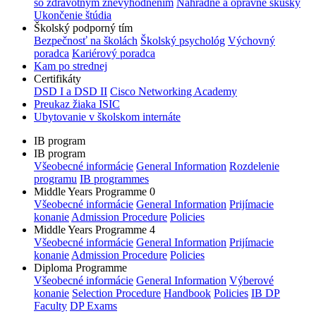
so zdravotným znevýhodnením
Náhradné a opravné skúšky
Ukončenie štúdia
Školský podporný tím
Bezpečnosť na školách
Školský psychológ
Výchovný
poradca
Kariérový poradca
Kam po strednej
Certifikáty
DSD I a DSD II
Cisco Networking Academy
Preukaz žiaka ISIC
Ubytovanie v školskom internáte
IB program
IB program
Všeobecné informácie
General Information
Rozdelenie
programu
IB programmes
Middle Years Programme 0
Všeobecné informácie
General Information
Prijímacie
konanie
Admission Procedure
Policies
Middle Years Programme 4
Všeobecné informácie
General Information
Prijímacie
konanie
Admission Procedure
Policies
Diploma Programme
Všeobecné informácie
General Information
Výberové
konanie
Selection Procedure
Handbook
Policies
IB DP
Faculty
DP Exams