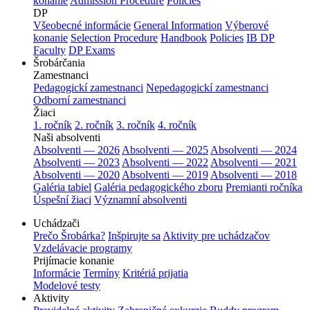
konanie
Admission Procedure
Policies
DP
Všeobecné informácie
General Information
Výberové
konanie
Selection Procedure
Handbook
Policies
IB DP
Faculty
DP Exams
Šrobárčania
Zamestnanci
Pedagogickí zamestnanci
Nepedagogickí zamestnanci
Odborní zamestnanci
Žiaci
1. ročník
2. ročník
3. ročník
4. ročník
Naši absolventi
Absolventi — 2026
Absolventi — 2025
Absolventi — 2024
Absolventi — 2023
Absolventi — 2022
Absolventi — 2021
Absolventi — 2020
Absolventi — 2019
Absolventi — 2018
Galéria tabiel
Galéria pedagogického zboru
Premianti ročníka
Úspešní žiaci
Významní absolventi
Uchádzači
Prečo Šrobárka?
Inšpirujte sa
Aktivity pre uchádzačov
Vzdelávacie programy
Prijímacie konanie
Informácie
Termíny
Kritériá prijatia
Modelové testy
Aktivity