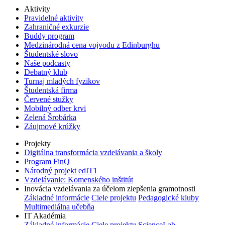
Aktivity
Pravidelné aktivity
Zahraničné exkurzie
Buddy program
Medzinárodná cena vojvodu z Edinburghu
Študentské slovo
Naše podcasty
Debatný klub
Turnaj mladých fyzikov
Študentská firma
Červené stužky
Mobilný odber krvi
Zelená Šrobárka
Záujmové krúžky
Projekty
Digitálna transformácia vzdelávania a školy
Program FinQ
Národný projekt edIT1
Vzdelávanie: Komenského inštitút
Inovácia vzdelávania za účelom zlepšenia gramotnosti
Základné informácie
Ciele projektu
Pedagogické kluby
Multimediálna učebňa
IT Akadémia
Základné informácie
Ciele projektu
ScienceLab