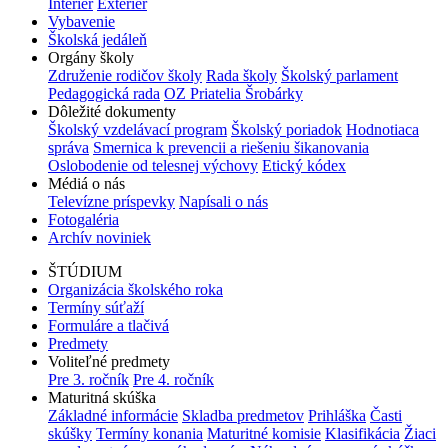
Interiér
Exteriér
Vybavenie
Školská jedáleň
Orgány školy
Združenie rodičov školy
Rada školy
Školský parlament
Pedagogická rada
OZ Priatelia Šrobárky
Dôležité dokumenty
Školský vzdelávací program
Školský poriadok
Hodnotiaca
správa
Smernica k prevencii a riešeniu šikanovania
Oslobodenie od telesnej výchovy
Etický kódex
Médiá o nás
Televízne príspevky
Napísali o nás
Fotogaléria
Archív noviniek
ŠTÚDIUM
Organizácia školského roka
Termíny súťaží
Formuláre a tlačivá
Predmety
Voliteľné predmety
Pre 3. ročník
Pre 4. ročník
Maturitná skúška
Základné informácie
Skladba predmetov
Prihláška
Časti
skúšky
Termíny konania
Maturitné komisie
Klasifikácia
Žiaci