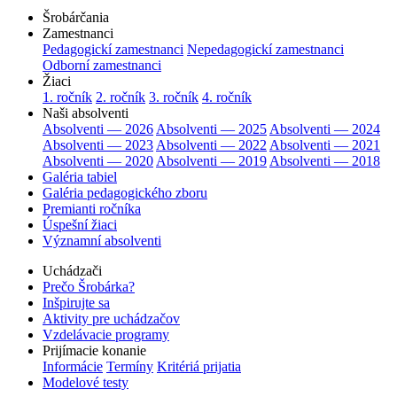
Šrobárčania
Zamestnanci
Pedagogickí zamestnanci
Nepedagogickí zamestnanci
Odborní zamestnanci
Žiaci
1. ročník
2. ročník
3. ročník
4. ročník
Naši absolventi
Absolventi — 2026
Absolventi — 2025
Absolventi — 2024
Absolventi — 2023
Absolventi — 2022
Absolventi — 2021
Absolventi — 2020
Absolventi — 2019
Absolventi — 2018
Galéria tabiel
Galéria pedagogického zboru
Premianti ročníka
Úspešní žiaci
Významní absolventi
Uchádzači
Prečo Šrobárka?
Inšpirujte sa
Aktivity pre uchádzačov
Vzdelávacie programy
Prijímacie konanie
Informácie
Termíny
Kritériá prijatia
Modelové testy