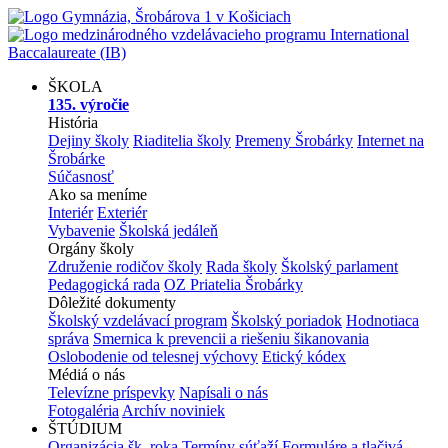
ŠKOLA
135. výročie
História
Dejiny školy
Riaditelia školy
Premeny Šrobárky
Internet na
Šrobárke
Súčasnosť
Ako sa meníme
Interiér
Exteriér
Vybavenie
Školská jedáleň
Orgány školy
Združenie rodičov školy
Rada školy
Školský parlament
Pedagogická rada
OZ Priatelia Šrobárky
Dôležité dokumenty
Školský vzdelávací program
Školský poriadok
Hodnotiaca
správa
Smernica k prevencii a riešeniu šikanovania
Oslobodenie od telesnej výchovy
Etický kódex
Médiá o nás
Televízne príspevky
Napísali o nás
Fotogaléria
Archív noviniek
ŠTÚDIUM
Organizácia šk. roka
Termíny súťaží
Formuláre a tlačivá