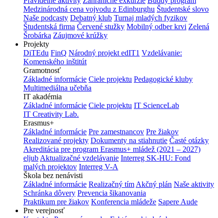
Pravidelné aktivity
Zahraničné exkurzie
Buddy program
Medzinárodná cena vojvodu z Edinburghu
Študentské slovo
Naše podcasty
Debatný klub
Turnaj mladých fyzikov
Študentská firma
Červené stužky
Mobilný odber krvi
Zelená
Šrobárka
Záujmové krúžky
Projekty
DiTEdu
FinQ
Národný projekt edIT1
Vzdelávanie:
Komenského inštitút
Gramotnosť
Základné informácie
Ciele projektu
Pedagogické kluby
Multimediálna učebňa
IT akadémia
Základné informácie
Ciele projektu
IT ScienceLab
IT Creativity Lab.
Erasmus+
Základné informácie
Pre zamestnancov
Pre žiakov
Realizované projekty
Dokumenty na stiahnutie
Časté otázky
Akreditácia pre program Erasmus+ mládež (2021 – 2027)
eljub
Aktualizačné vzdelávanie
Interreg SK-HU: Fond
malých projektov
Interreg V-A
Škola bez nenávisti
Základné informácie
Realizačný tím
Akčný plán
Naše aktivity
Schránka dôvery
Prevencia šikanovania
Praktikum pre žiakov
Konferencia mládeže
Sapere Aude
Pre verejnosť