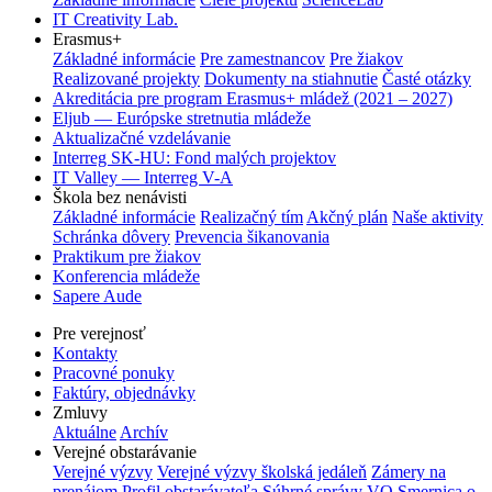
IT Creativity Lab.
Erasmus+
Základné informácie
Pre zamestnancov
Pre žiakov
Realizované projekty
Dokumenty na stiahnutie
Časté otázky
Akreditácia pre program Erasmus+ mládež (2021 – 2027)
Eljub — Európske stretnutia mládeže
Aktualizačné vzdelávanie
Interreg SK-HU: Fond malých projektov
IT Valley — Interreg V-A
Škola bez nenávisti
Základné informácie
Realizačný tím
Akčný plán
Naše aktivity
Schránka dôvery
Prevencia šikanovania
Praktikum pre žiakov
Konferencia mládeže
Sapere Aude
Pre verejnosť
Kontakty
Pracovné ponuky
Faktúry, objednávky
Zmluvy
Aktuálne
Archív
Verejné obstarávanie
Verejné výzvy
Verejné výzvy školská jedáleň
Zámery na
prenájom
Profil obstarávateľa
Súhrné správy VO
Smernica o