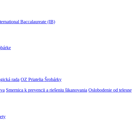
obárke
gická rada
OZ Priatelia Šrobárky
áva
Smernica k prevencii a riešeniu šikanovania
Oslobodenie od telesn
ety