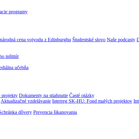
acie programy
národná cena vojvodu z Edinburghu
Študentské slovo
Naše podcasty
D
 inštitút
ediálna učebňa
 projekty
Dokumenty na stiahnutie
Časté otázky
Aktualizačné vzdelávanie
Interreg SK-HU: Fond malých projektov
In
Schránka dôvery
Prevencia šikanovania