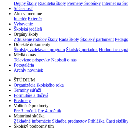
Dejiny školy
Riaditelia školy
Premeny Šrobárky
Internet na Šr
Súčasnosť
Ako sa meníme
Interiér
Exteriér
Vybavenie
Školská jedáleň
Orgány školy
Združenie rodičov školy
Rada školy
Školský parlament
Pedago
Dôležité dokumenty
Školský vzdelávací program
Školský poriadok
Hodnotiaca spr
Médiá o nás
Televízne príspevky
Napísali o nás
Fotogaléria
Archív noviniek
ŠTÚDIUM
Organizácia školského roka
Termíny súťaží
Formuláre a tlačivá
Predmety
Voliteľné predmety
Pre 3. ročník
Pre 4. ročník
Maturitná skúška
Základné informácie
Skladba predmetov
Prihláška
Časti skúšk
Školský podporný tím