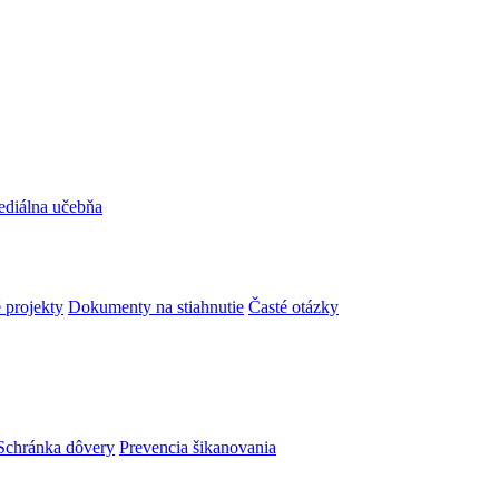
ediálna učebňa
 projekty
Dokumenty na stiahnutie
Časté otázky
Schránka dôvery
Prevencia šikanovania