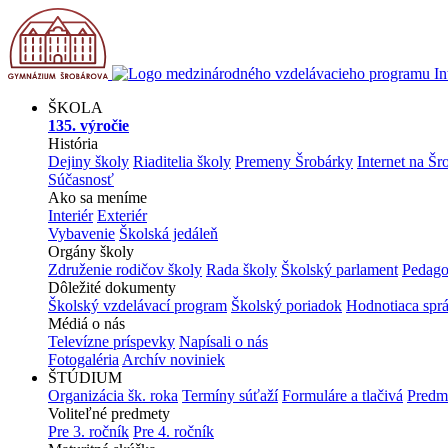
ŠKOLA
135. výročie
História
Dejiny školy
Riaditelia školy
Premeny Šrobárky
Internet na Šr
Súčasnosť
Ako sa meníme
Interiér
Exteriér
Vybavenie
Školská jedáleň
Orgány školy
Združenie rodičov školy
Rada školy
Školský parlament
Pedago
Dôležité dokumenty
Školský vzdelávací program
Školský poriadok
Hodnotiaca spr
Médiá o nás
Televízne príspevky
Napísali o nás
Fotogaléria
Archív noviniek
ŠTÚDIUM
Organizácia šk. roka
Termíny súťaží
Formuláre a tlačivá
Predm
Voliteľné predmety
Pre 3. ročník
Pre 4. ročník