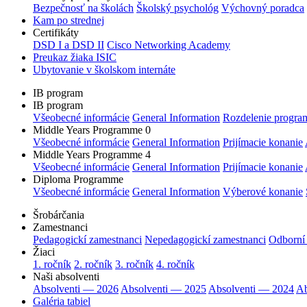
Bezpečnosť na školách
Školský psychológ
Výchovný poradca
Kam po strednej
Certifikáty
DSD I a DSD II
Cisco Networking Academy
Preukaz žiaka ISIC
Ubytovanie v školskom internáte
IB program
IB program
Všeobecné informácie
General Information
Rozdelenie progra
Middle Years Programme 0
Všeobecné informácie
General Information
Prijímacie konanie
Middle Years Programme 4
Všeobecné informácie
General Information
Prijímacie konanie
Diploma Programme
Všeobecné informácie
General Information
Výberové konanie
Šrobárčania
Zamestnanci
Pedagogickí zamestnanci
Nepedagogickí zamestnanci
Odborní
Žiaci
1. ročník
2. ročník
3. ročník
4. ročník
Naši absolventi
Absolventi — 2026
Absolventi — 2025
Absolventi — 2024
Ab
Galéria tabiel