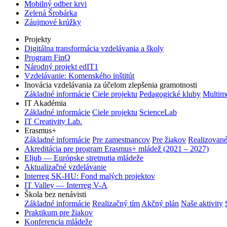
Mobilný odber krvi
Zelená Šrobárka
Záujmové krúžky
Projekty
Digitálna transformácia vzdelávania a školy
Program FinQ
Národný projekt edIT1
Vzdelávanie: Komenského inštitút
Inovácia vzdelávania za účelom zlepšenia gramotnosti
Základné informácie
Ciele projektu
Pedagogické kluby
Multim
IT Akadémia
Základné informácie
Ciele projektu
ScienceLab
IT Creativity Lab.
Erasmus+
Základné informácie
Pre zamestnancov
Pre žiakov
Realizované
Akreditácia pre program Erasmus+ mládež (2021 – 2027)
Eljub — Európske stretnutia mládeže
Aktualizačné vzdelávanie
Interreg SK-HU: Fond malých projektov
IT Valley — Interreg V-A
Škola bez nenávisti
Základné informácie
Realizačný tím
Akčný plán
Naše aktivity
Praktikum pre žiakov
Konferencia mládeže