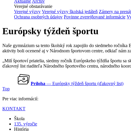
Aktuálne
Archív
Verejné obstarávanie
Verejné výzvy
Verejné výzvy školská jedáleň
Zámery na prená
Ochrana osobných údajov
Povinne zverejňované informácie
Vy
Európsky týždeň športu
Naše gymnázium sa tento školský rok zapojilo do siedmeho ročníka Eu
aktivity boli ocenené aj v Národnom športovom centre, odkiaľ nám zas
„Milí športoví priatelia, siedmy ročník Európskeho týždňa športu s
ďakovný list riaditeľa Národného športového centra, národného koord
Príloha
— Európsky týždeň športu (ďakovný list)
Top
Pre viac informácií:
KONTAKT
Škola
135. výročie
História