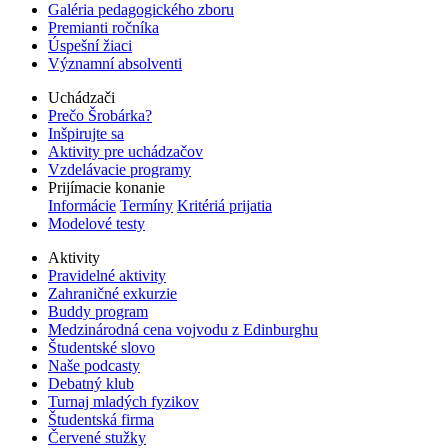
Galéria pedagogického zboru
Premianti ročníka
Úspešní žiaci
Významní absolventi
Uchádzači
Prečo Šrobárka?
Inšpirujte sa
Aktivity pre uchádzačov
Vzdelávacie programy
Prijímacie konanie
Informácie
Termíny
Kritériá prijatia
Modelové testy
Aktivity
Pravidelné aktivity
Zahraničné exkurzie
Buddy program
Medzinárodná cena vojvodu z Edinburghu
Študentské slovo
Naše podcasty
Debatný klub
Turnaj mladých fyzikov
Študentská firma
Červené stužky