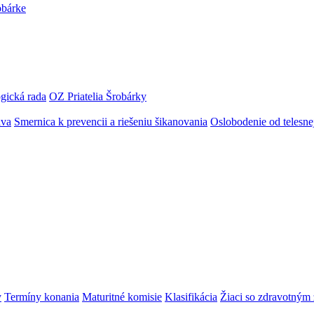
obárke
gická rada
OZ Priatelia Šrobárky
áva
Smernica k prevencii a riešeniu šikanovania
Oslobodenie od telesn
y
Termíny konania
Maturitné komisie
Klasifikácia
Žiaci so zdravotný