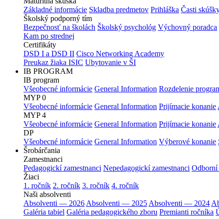
Maturitná skúška
Základné informácie
Skladba predmetov
Prihláška
Časti skúšk
Školský podporný tím
Bezpečnosť na školách
Školský psychológ
Výchovný poradca
Kam po strednej
Certifikáty
DSD I a DSD II
Cisco Networking Academy
Preukaz žiaka ISIC
Ubytovanie v ŠI
IB PROGRAM
IB program
Všeobecné informácie
General Information
Rozdelenie progra
MYP 0
Všeobecné informácie
General Information
Prijímacie konanie
MYP 4
Všeobecné informácie
General Information
Prijímacie konanie
DP
Všeobecné informácie
General Information
Výberové konanie
Šrobárčania
Zamestnanci
Pedagogickí zamestnanci
Nepedagogickí zamestnanci
Odborní
Žiaci
1. ročník
2. ročník
3. ročník
4. ročník
Naši absolventi
Absolventi — 2026
Absolventi — 2025
Absolventi — 2024
Ab
Galéria tabiel
Galéria pedagogického zboru
Premianti ročníka
Ú