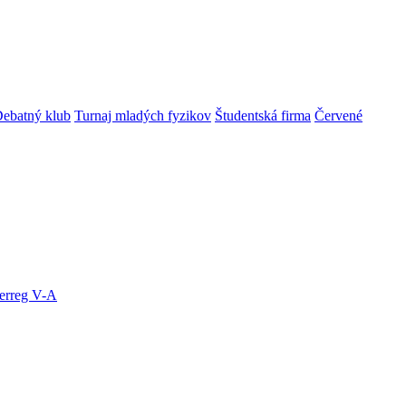
ebatný klub
Turnaj mladých fyzikov
Študentská firma
Červené
terreg V-A