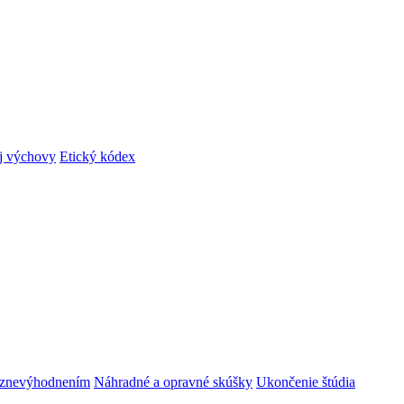
ej výchovy
Etický kódex
m znevýhodnením
Náhradné a opravné skúšky
Ukončenie štúdia