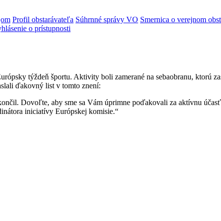
jom
Profil obstarávateľa
Súhrnné správy VO
Smernica o verejnom obst
hlásenie o prístupnosti
rópsky týždeň športu. Aktivity boli zamerané na sebaobranu, ktorú za
lali ďakovný list v tomto znení:
a skončil. Dovoľte, aby sme sa Vám úprimne poďakovali za aktívnu úča
inátora iniciatívy Európskej komisie.“