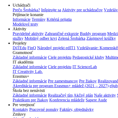
Uchádzači
Prečo Šrobárka?
Inšpirujte sa
Aktivity pre uchádzačov
Vzdeláv
Prijímacie konanie
Informácie
Termíny
Kritériá prijatia
Modelové testy
Aktivity
Pravidelné aktivity
Zahraničné exkurzie
Buddy program
Medzi
stužky
Mobilný odber krvi
Zelená Šrobárka
Záujmové krúžky
Projekty
DiTEdu
FinQ
Národný projekt edIT1
Vzdelávanie: Komenského
Gramotnosť
Základné informácie
Ciele projektu
Pedagogické kluby
Multim
IT akadémia
Základné informácie
Ciele projektu
IT ScienceLab
IT Creativity Lab.
Erasmus+
Základné informácie
Pre zamestnancov
Pre žiakov
Realizované
Akreditácia pre program Erasmus+ mládež (2021 – 2027)
eljub
Škola bez nenávisti
Základné informácie
Realizačný tím
Akčný plán
Naše aktivity
Praktikum pre žiakov
Konferencia mládeže
Sapere Aude
Pre verejnosť
Kontakty
Pracovné ponuky
Faktúry, objednávky
Zmluvy