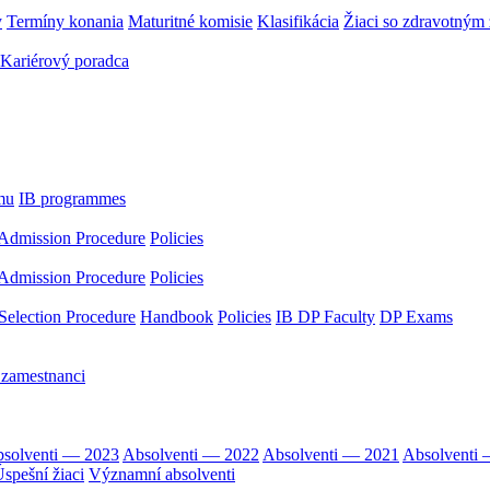
y
Termíny konania
Maturitné komisie
Klasifikácia
Žiaci so zdravotný
Kariérový poradca
mu
IB programmes
Admission Procedure
Policies
Admission Procedure
Policies
Selection Procedure
Handbook
Policies
IB DP Faculty
DP Exams
 zamestnanci
solventi — 2023
Absolventi — 2022
Absolventi — 2021
Absolventi
spešní žiaci
Významní absolventi