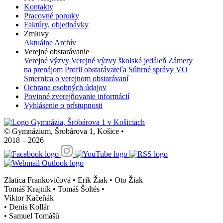
Kontakty
Pracovné ponuky
Faktúry, objednávky
Zmluvy
Aktuálne
Archív
Verejné obstarávanie
Verejné výzvy
Verejné výzvy školská jedáleň
Zámery
na prenájom
Profil obstarávateľa
Súhrné správy VO
Smernica o verejnom obstarávaní
Ochrana osobných údajov
Povinné zverejňovanie informácií
Vyhlásenie o prístupnosti
© Gymnázium, Šrobárova 1, Košice
•
2018 – 2026
Zlatica Frankovičová • Erik Žiak • Oto Žiak
Tomáš Krajník • Tomáš Šoltés
•
Viktor Kačeňák
•
Denis Kollár
•
Samuel Tomášů