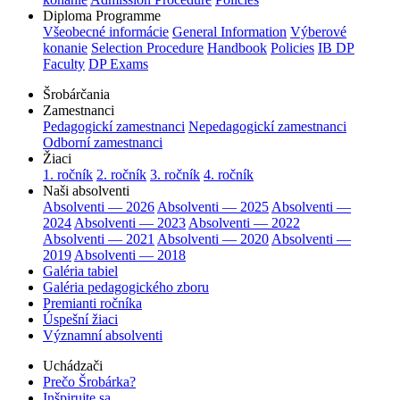
Diploma Programme
Všeobecné informácie
General Information
Výberové
konanie
Selection Procedure
Handbook
Policies
IB DP
Faculty
DP Exams
Šrobárčania
Zamestnanci
Pedagogickí zamestnanci
Nepedagogickí zamestnanci
Odborní zamestnanci
Žiaci
1. ročník
2. ročník
3. ročník
4. ročník
Naši absolventi
Absolventi — 2026
Absolventi — 2025
Absolventi —
2024
Absolventi — 2023
Absolventi — 2022
Absolventi — 2021
Absolventi — 2020
Absolventi —
2019
Absolventi — 2018
Galéria tabiel
Galéria pedagogického zboru
Premianti ročníka
Úspešní žiaci
Významní absolventi
Uchádzači
Prečo Šrobárka?
Inšpirujte sa