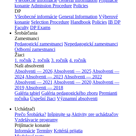
Všeobecné informácie
General Information
Prijímacie
konanie
Admission Procedure
Policies
DP
Všeobecné informácie
General Information
Výberové
konanie
Selection Procedure
Handbook
Policies
IB DP
Faculty
DP Exams
Šrobárčania
Zamestnanci
Pedagogickí zamestnanci
Nepedagogickí zamestnanci
Odborní zamestnanci
Žiaci
1. ročník
2. ročník
3. ročník
4. ročník
Naši absolventi
Absolventi — 2026
Absolventi — 2025
Absolventi —
2024
Absolventi — 2023
Absolventi — 2022
Absolventi — 2021
Absolventi — 2020
Absolventi —
2019
Absolventi — 2018
Galéria tabiel
Galéria pedagogického zboru
Premianti
ročníka
Úspešní žiaci
Významní absolventi
Uchádzači
Prečo Šrobárka?
Inšpirujte sa
Aktivity pre uchádzačov
Vzdelávacie programy
Prijímacie konanie
Informácie
Termíny
Kritériá prijatia