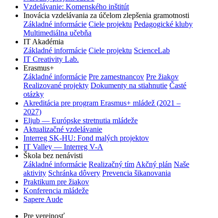
Vzdelávanie: Komenského inštitút
Inovácia vzdelávania za účelom zlepšenia gramotnosti
Základné informácie
Ciele projektu
Pedagogické kluby
Multimediálna učebňa
IT Akadémia
Základné informácie
Ciele projektu
ScienceLab
IT Creativity Lab.
Erasmus+
Základné informácie
Pre zamestnancov
Pre žiakov
Realizované projekty
Dokumenty na stiahnutie
Časté
otázky
Akreditácia pre program Erasmus+ mládež (2021 –
2027)
Eljub — Európske stretnutia mládeže
Aktualizačné vzdelávanie
Interreg SK-HU: Fond malých projektov
IT Valley — Interreg V-A
Škola bez nenávisti
Základné informácie
Realizačný tím
Akčný plán
Naše
aktivity
Schránka dôvery
Prevencia šikanovania
Praktikum pre žiakov
Konferencia mládeže
Sapere Aude
Pre verejnosť