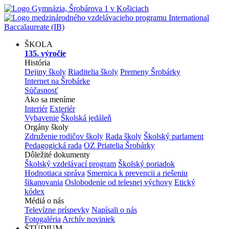
ŠKOLA
135. výročie
História
Dejiny školy
Riaditelia školy
Premeny Šrobárky
Internet na Šrobárke
Súčasnosť
Ako sa meníme
Interiér
Exteriér
Vybavenie
Školská jedáleň
Orgány školy
Združenie rodičov školy
Rada školy
Školský parlament
Pedagogická rada
OZ Priatelia Šrobárky
Dôležité dokumenty
Školský vzdelávací program
Školský poriadok
Hodnotiaca správa
Smernica k prevencii a riešeniu
šikanovania
Oslobodenie od telesnej výchovy
Etický
kódex
Médiá o nás
Televízne príspevky
Napísali o nás
Fotogaléria
Archív noviniek
ŠTÚDIUM