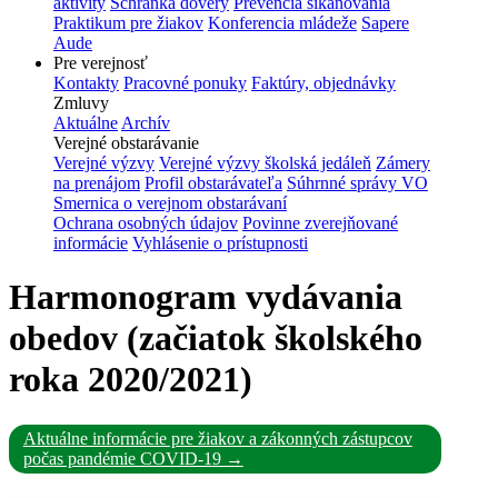
aktivity
Schránka dôvery
Prevencia šikanovania
Praktikum pre žiakov
Konferencia mládeže
Sapere
Aude
Pre verejnosť
Kontakty
Pracovné ponuky
Faktúry, objednávky
Zmluvy
Aktuálne
Archív
Verejné obstarávanie
Verejné výzvy
Verejné výzvy školská jedáleň
Zámery
na prenájom
Profil obstarávateľa
Súhrnné správy VO
Smernica o verejnom obstarávaní
Ochrana osobných údajov
Povinne zverejňované
informácie
Vyhlásenie o prístupnosti
Harmonogram vydávania
obedov (začiatok školského
roka 2020/2021)
Aktuálne informácie pre žiakov a zákonných zástupcov
počas pandémie COVID-19 →