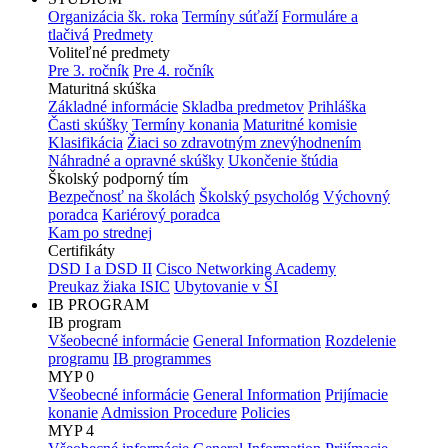
Organizácia šk. roka
Termíny súťaží
Formuláre a
tlačivá
Predmety
Voliteľné predmety
Pre 3. ročník
Pre 4. ročník
Maturitná skúška
Základné informácie
Skladba predmetov
Prihláška
Časti skúšky
Termíny konania
Maturitné komisie
Klasifikácia
Žiaci so zdravotným znevýhodnením
Náhradné a opravné skúšky
Ukončenie štúdia
Školský podporný tím
Bezpečnosť na školách
Školský psychológ
Výchovný
poradca
Kariérový poradca
Kam po strednej
Certifikáty
DSD I a DSD II
Cisco Networking Academy
Preukaz žiaka ISIC
Ubytovanie v ŠI
IB PROGRAM
IB program
Všeobecné informácie
General Information
Rozdelenie
programu
IB programmes
MYP 0
Všeobecné informácie
General Information
Prijímacie
konanie
Admission Procedure
Policies
MYP 4