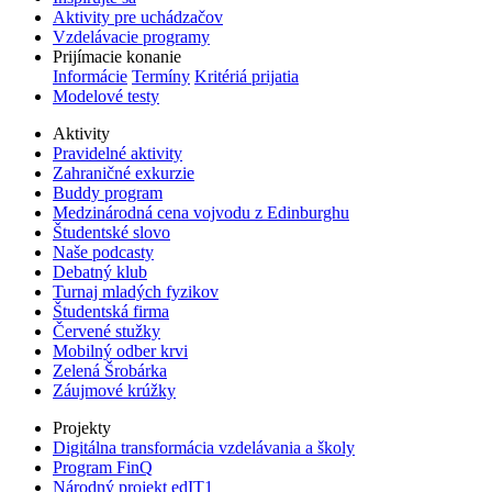
Aktivity pre uchádzačov
Vzdelávacie programy
Prijímacie konanie
Informácie
Termíny
Kritériá prijatia
Modelové testy
Aktivity
Pravidelné aktivity
Zahraničné exkurzie
Buddy program
Medzinárodná cena vojvodu z Edinburghu
Študentské slovo
Naše podcasty
Debatný klub
Turnaj mladých fyzikov
Študentská firma
Červené stužky
Mobilný odber krvi
Zelená Šrobárka
Záujmové krúžky
Projekty
Digitálna transformácia vzdelávania a školy
Program FinQ
Národný projekt edIT1