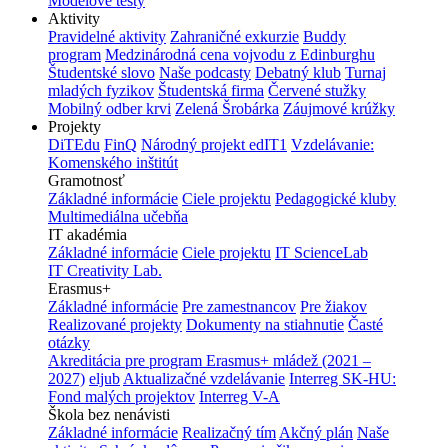
Modelové testy
Aktivity
Pravidelné aktivity
Zahraničné exkurzie
Buddy
program
Medzinárodná cena vojvodu z Edinburghu
Študentské slovo
Naše podcasty
Debatný klub
Turnaj
mladých fyzikov
Študentská firma
Červené stužky
Mobilný odber krvi
Zelená Šrobárka
Záujmové krúžky
Projekty
DiTEdu
FinQ
Národný projekt edIT1
Vzdelávanie:
Komenského inštitút
Gramotnosť
Základné informácie
Ciele projektu
Pedagogické kluby
Multimediálna učebňa
IT akadémia
Základné informácie
Ciele projektu
IT ScienceLab
IT Creativity Lab.
Erasmus+
Základné informácie
Pre zamestnancov
Pre žiakov
Realizované projekty
Dokumenty na stiahnutie
Časté
otázky
Akreditácia pre program Erasmus+ mládež (2021 –
2027)
eljub
Aktualizačné vzdelávanie
Interreg SK-HU:
Fond malých projektov
Interreg V-A
Škola bez nenávisti
Základné informácie
Realizačný tím
Akčný plán
Naše