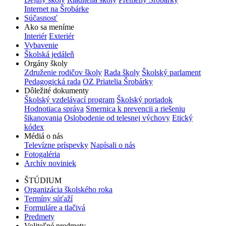
Internet na Šrobárke
Súčasnosť
Ako sa meníme
Interiér
Exteriér
Vybavenie
Školská jedáleň
Orgány školy
Združenie rodičov školy
Rada školy
Školský parlament
Pedagogická rada
OZ Priatelia Šrobárky
Dôležité dokumenty
Školský vzdelávací program
Školský poriadok
Hodnotiaca správa
Smernica k prevencii a riešeniu
šikanovania
Oslobodenie od telesnej výchovy
Etický
kódex
Médiá o nás
Televízne príspevky
Napísali o nás
Fotogaléria
Archív noviniek
ŠTÚDIUM
Organizácia školského roka
Termíny súťaží
Formuláre a tlačivá
Predmety
Voliteľné predmety