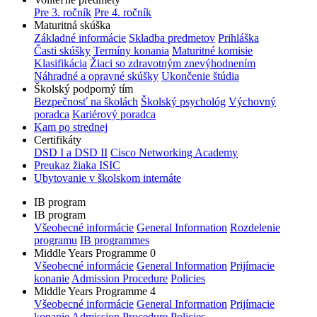
Pre 3. ročník
Pre 4. ročník
Maturitná skúška
Základné informácie
Skladba predmetov
Prihláška
Časti skúšky
Termíny konania
Maturitné komisie
Klasifikácia
Žiaci so zdravotným znevýhodnením
Náhradné a opravné skúšky
Ukončenie štúdia
Školský podporný tím
Bezpečnosť na školách
Školský psychológ
Výchovný
poradca
Kariérový poradca
Kam po strednej
Certifikáty
DSD I a DSD II
Cisco Networking Academy
Preukaz žiaka ISIC
Ubytovanie v školskom internáte
IB program
IB program
Všeobecné informácie
General Information
Rozdelenie
programu
IB programmes
Middle Years Programme 0
Všeobecné informácie
General Information
Prijímacie
konanie
Admission Procedure
Policies
Middle Years Programme 4
Všeobecné informácie
General Information
Prijímacie
konanie
Admission Procedure
Policies