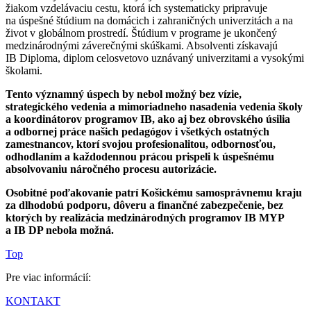
žiakom vzdelávaciu cestu, ktorá ich systematicky pripravuje
na úspešné štúdium na domácich i zahraničných univerzitách a na
život v globálnom prostredí. Štúdium v programe je ukončený
medzinárodnými záverečnými skúškami. Absolventi získavajú
IB Diploma, diplom celosvetovo uznávaný univerzitami a vysokými
školami.
Tento významný úspech by nebol možný bez vízie,
strategického vedenia a mimoriadneho nasadenia vedenia školy
a koordinátorov programov IB, ako aj bez obrovského úsilia
a odbornej práce našich pedagógov i všetkých ostatných
zamestnancov, ktorí svojou profesionalitou, odbornosťou,
odhodlaním a každodennou prácou prispeli k úspešnému
absolvovaniu náročného procesu autorizácie.
Osobitné poďakovanie patrí Košickému samosprávnemu kraju
za dlhodobú podporu, dôveru a finančné zabezpečenie, bez
ktorých by realizácia medzinárodných programov IB MYP
a IB DP nebola možná.
Top
Pre viac informácií:
KONTAKT