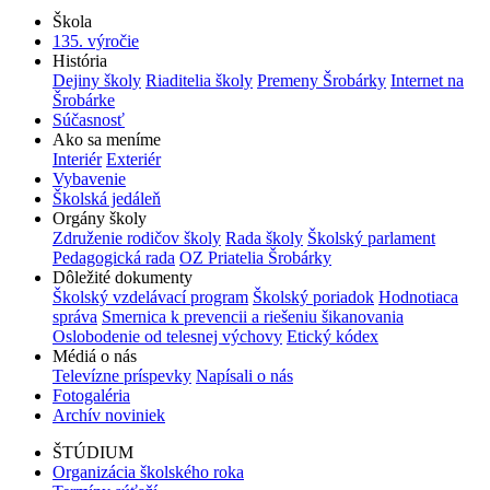
Škola
135. výročie
História
Dejiny školy
Riaditelia školy
Premeny Šrobárky
Internet na
Šrobárke
Súčasnosť
Ako sa meníme
Interiér
Exteriér
Vybavenie
Školská jedáleň
Orgány školy
Združenie rodičov školy
Rada školy
Školský parlament
Pedagogická rada
OZ Priatelia Šrobárky
Dôležité dokumenty
Školský vzdelávací program
Školský poriadok
Hodnotiaca
správa
Smernica k prevencii a riešeniu šikanovania
Oslobodenie od telesnej výchovy
Etický kódex
Médiá o nás
Televízne príspevky
Napísali o nás
Fotogaléria
Archív noviniek
ŠTÚDIUM
Organizácia školského roka