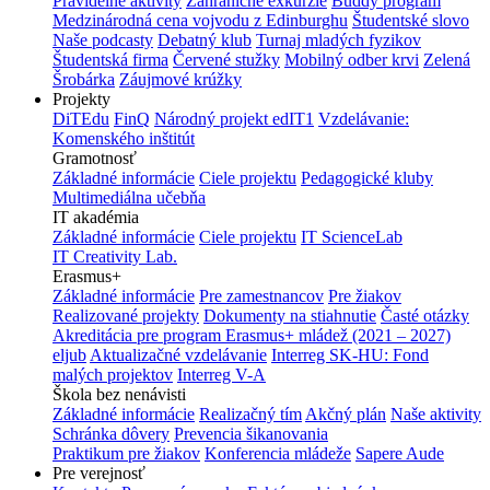
Pravidelné aktivity
Zahraničné exkurzie
Buddy program
Medzinárodná cena vojvodu z Edinburghu
Študentské slovo
Naše podcasty
Debatný klub
Turnaj mladých fyzikov
Študentská firma
Červené stužky
Mobilný odber krvi
Zelená
Šrobárka
Záujmové krúžky
Projekty
DiTEdu
FinQ
Národný projekt edIT1
Vzdelávanie:
Komenského inštitút
Gramotnosť
Základné informácie
Ciele projektu
Pedagogické kluby
Multimediálna učebňa
IT akadémia
Základné informácie
Ciele projektu
IT ScienceLab
IT Creativity Lab.
Erasmus+
Základné informácie
Pre zamestnancov
Pre žiakov
Realizované projekty
Dokumenty na stiahnutie
Časté otázky
Akreditácia pre program Erasmus+ mládež (2021 – 2027)
eljub
Aktualizačné vzdelávanie
Interreg SK-HU: Fond
malých projektov
Interreg V-A
Škola bez nenávisti
Základné informácie
Realizačný tím
Akčný plán
Naše aktivity
Schránka dôvery
Prevencia šikanovania
Praktikum pre žiakov
Konferencia mládeže
Sapere Aude
Pre verejnosť