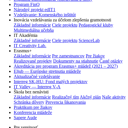
Program FinQ
Národný projekt edIT1
Vzdelávanie: Komenského inštitút
Inovácia vzdelávania za účelom zlepšenia gramotnosti
Základné informácie
Ciele projektu
Pedagogické kluby
Multimediálna učebňa
IT Akadémia
Základné informácie
Ciele projektu
ScienceLab
IT Creativity Lab.
Erasmus+
Základné informácie
Pre zamestnancov
Pre žiakov
Realizované projekty
Dokumenty na stiahnutie
Časté otázky
Akreditácia pre program Erasmus+ mládež (2021 – 2027)
Eljub — Európske stretnutia mládeže
Aktualizačné vzdelávanie
Interreg SK-HU: Fond malých projektov
IT Valley — Interreg V-A
Škola bez nenávisti
Základné informácie
Realizačný tím
Akčný plán
Naše aktivity
Schránka dôvery
Prevencia šikanovania
Praktikum pre žiakov
Konferencia mládeže
Sapere Aude
Pre verejnosť