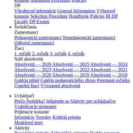
konanie
Admission Procedure
Policies
DP
Všeobecné informácie
General Information
Výberové
konanie
Selection Procedure
Handbook
Policies
IB DP
Faculty
DP Exams
Šrobárčania
Zamestnanci
Pedagogickí zamestnanci
Nepedagogickí zamestnanci
Odborní zamestnanci
Žiaci
1. ročník
2. ročník
3. ročník
4. ročník
Naši absolventi
Absolventi — 2026
Absolventi — 2025
Absolventi — 2024
Absolventi — 2023
Absolventi — 2022
Absolventi — 2021
Absolventi — 2020
Absolventi — 2019
Absolventi — 2018
Galéria tabiel
Galéria pedagogického zboru
Premianti ročníka
Úspešní žiaci
Významní absolventi
Uchádzači
Prečo Šrobárka?
Inšpirujte sa
Aktivity pre uchádzačov
Vzdelávacie programy
Prijímacie konanie
Informácie
Termíny
Kritériá prijatia
Modelové testy
Aktivity