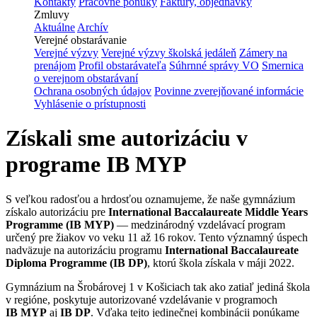
Kontakty
Pracovné ponuky
Faktúry, objednávky
Zmluvy
Aktuálne
Archív
Verejné obstarávanie
Verejné výzvy
Verejné výzvy školská jedáleň
Zámery na
prenájom
Profil obstarávateľa
Súhrnné správy VO
Smernica
o verejnom obstarávaní
Ochrana osobných údajov
Povinne zverejňované informácie
Vyhlásenie o prístupnosti
Získali sme autorizáciu v
programe IB MYP
S veľkou radosťou a hrdosťou oznamujeme, že naše gymnázium
získalo autorizáciu pre
International Baccalaureate Middle Years
Programme (IB MYP)
— medzinárodný vzdelávací program
určený pre žiakov vo veku 11 až 16 rokov. Tento významný úspech
nadväzuje na autorizáciu programu
International Baccalaureate
Diploma Programme (IB DP)
, ktorú škola získala v máji 2022.
Gymnázium na Šrobárovej 1 v Košiciach tak ako zatiaľ jediná škola
v regióne, poskytuje autorizované vzdelávanie v programoch
IB MYP
aj
IB DP
. Vďaka tejto jedinečnej kombinácii ponúkame