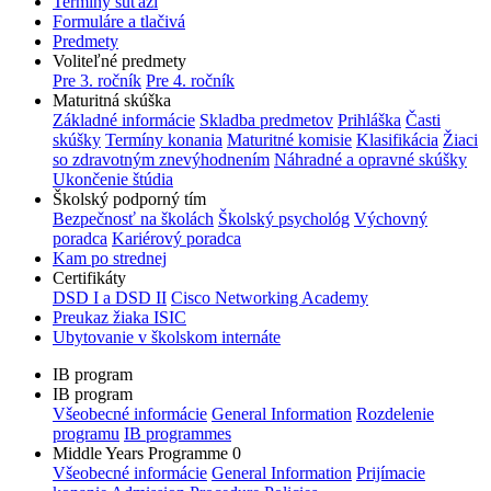
Termíny súťaží
Formuláre a tlačivá
Predmety
Voliteľné predmety
Pre 3. ročník
Pre 4. ročník
Maturitná skúška
Základné informácie
Skladba predmetov
Prihláška
Časti
skúšky
Termíny konania
Maturitné komisie
Klasifikácia
Žiaci
so zdravotným znevýhodnením
Náhradné a opravné skúšky
Ukončenie štúdia
Školský podporný tím
Bezpečnosť na školách
Školský psychológ
Výchovný
poradca
Kariérový poradca
Kam po strednej
Certifikáty
DSD I a DSD II
Cisco Networking Academy
Preukaz žiaka ISIC
Ubytovanie v školskom internáte
IB program
IB program
Všeobecné informácie
General Information
Rozdelenie
programu
IB programmes
Middle Years Programme 0
Všeobecné informácie
General Information
Prijímacie