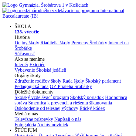
ŠKOLA
135. výročie
História
Dejiny školy
Riaditelia školy
Premeny Šrobárky
Internet na
Šrobárke
Súčasnosť
Ako sa meníme
Interiér
Exteriér
Vybavenie
Školská jedáleň
Orgány školy
Združenie rodičov školy
Rada školy
Školský parlament
Pedagogická rada
OZ Priatelia Šrobárky
Dôležité dokumenty
Školský vzdelávací program
Školský poriadok
Hodnotiaca
správa
Smernica k prevencii a riešeniu šikanovania
Oslobodenie od telesnej výchovy
Etický kódex
Médiá o nás
Televízne príspevky
Napísali o nás
Fotogaléria
Archív noviniek
ŠTÚDIUM
Organizácia šk. roka
Termíny súťaží
Formuláre a tlačivá