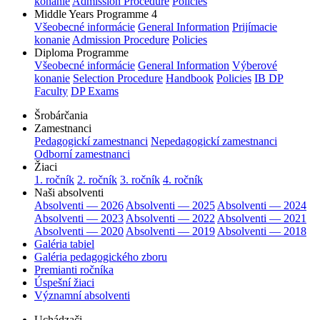
konanie
Admission Procedure
Policies
Middle Years Programme 4
Všeobecné informácie
General Information
Prijímacie
konanie
Admission Procedure
Policies
Diploma Programme
Všeobecné informácie
General Information
Výberové
konanie
Selection Procedure
Handbook
Policies
IB DP
Faculty
DP Exams
Šrobárčania
Zamestnanci
Pedagogickí zamestnanci
Nepedagogickí zamestnanci
Odborní zamestnanci
Žiaci
1. ročník
2. ročník
3. ročník
4. ročník
Naši absolventi
Absolventi — 2026
Absolventi — 2025
Absolventi — 2024
Absolventi — 2023
Absolventi — 2022
Absolventi — 2021
Absolventi — 2020
Absolventi — 2019
Absolventi — 2018
Galéria tabiel
Galéria pedagogického zboru
Premianti ročníka
Úspešní žiaci
Významní absolventi
Uchádzači