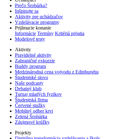
Prečo Šrobárka?
Inšpirujte sa
Aktivity pre uchádzačov
Vzdelávacie programy
Prijímacie konanie
Informácie
Termíny
Kritériá prijatia
Modelové testy
Aktivity
Pravidelné aktivity
Zahraničné exkurzie
Buddy program
Medzinárodná cena vojvodu z Edinburghu
Študentské slovo
Naše podcasty
Debatný klub
Turnaj mladých fyzikov
Študentská firma
Červené stužky
Mobilný odber krvi
Zelená Šrobárka
Záujmové krúžky
Projekty
Digitálna transformácia vzdelávania a školy