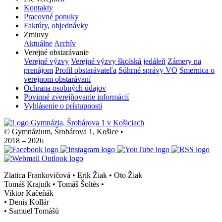
Kontakty
Pracovné ponuky
Faktúry, objednávky
Zmluvy
Aktuálne
Archív
Verejné obstarávanie
Verejné výzvy
Verejné výzvy školská jedáleň
Zámery na
prenájom
Profil obstarávateľa
Súhrné správy VO
Smernica o
verejnom obstarávaní
Ochrana osobných údajov
Povinné zverejňovanie informácií
Vyhlásenie o prístupnosti
© Gymnázium, Šrobárova 1, Košice
•
2018 – 2026
Zlatica Frankovičová • Erik Žiak • Oto Žiak
Tomáš Krajník • Tomáš Šoltés
•
Viktor Kačeňák
•
Denis Kollár
•
Samuel Tomášů