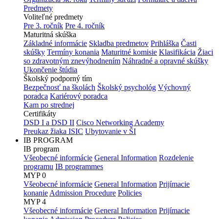
Predmety
Voliteľné predmety
Pre 3. ročník
Pre 4. ročník
Maturitná skúška
Základné informácie
Skladba predmetov
Prihláška
Časti
skúšky
Termíny konania
Maturitné komisie
Klasifikácia
Žiaci
so zdravotným znevýhodnením
Náhradné a opravné skúšky
Ukončenie štúdia
Školský podporný tím
Bezpečnosť na školách
Školský psychológ
Výchovný
poradca
Kariérový poradca
Kam po strednej
Certifikáty
DSD I a DSD II
Cisco Networking Academy
Preukaz žiaka ISIC
Ubytovanie v ŠI
IB PROGRAM
IB program
Všeobecné informácie
General Information
Rozdelenie
programu
IB programmes
MYP 0
Všeobecné informácie
General Information
Prijímacie
konanie
Admission Procedure
Policies
MYP 4
Všeobecné informácie
General Information
Prijímacie