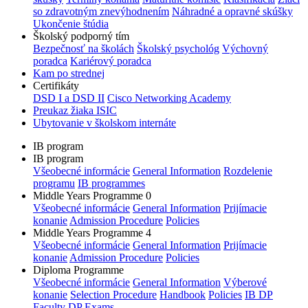
so zdravotným znevýhodnením
Náhradné a opravné skúšky
Ukončenie štúdia
Školský podporný tím
Bezpečnosť na školách
Školský psychológ
Výchovný
poradca
Kariérový poradca
Kam po strednej
Certifikáty
DSD I a DSD II
Cisco Networking Academy
Preukaz žiaka ISIC
Ubytovanie v školskom internáte
IB program
IB program
Všeobecné informácie
General Information
Rozdelenie
programu
IB programmes
Middle Years Programme 0
Všeobecné informácie
General Information
Prijímacie
konanie
Admission Procedure
Policies
Middle Years Programme 4
Všeobecné informácie
General Information
Prijímacie
konanie
Admission Procedure
Policies
Diploma Programme
Všeobecné informácie
General Information
Výberové
konanie
Selection Procedure
Handbook
Policies
IB DP
Faculty
DP Exams