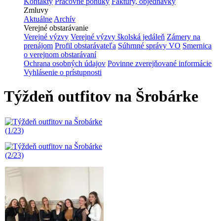
Kontakty
Pracovné ponuky
Faktúry, objednávky
Zmluvy
Aktuálne
Archív
Verejné obstarávanie
Verejné výzvy
Verejné výzvy školská jedáleň
Zámery na
prenájom
Profil obstarávateľa
Súhrnné správy VO
Smernica
o verejnom obstarávaní
Ochrana osobných údajov
Povinne zverejňované informácie
Vyhlásenie o prístupnosti
Týždeň outfitov na Šrobárke