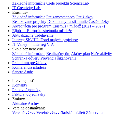
Základné informácie
Ciele projektu
ScienceLab
IT Creativity Lab.
Erasmus+
Základné informácie
Pre zamestnancov
Pre žiakov
Realizované projekty
Dokumenty na stiahnutie
Časté otázky
Akreditácia pre program Erasmus+ mládež (2021 – 2027)
Eljub — Európske stretnutia mládeže
Aktualizačné vzdelávanie
Interreg SK-HU: Fond malých projektov
IT Valley — Interreg V-A
Škola bez nenávisti
Základné informácie
Realizačný tím
Akčný plán
Naše aktivity
Schránka dôvery
Prevencia šikanovania
Praktikum pre žiakov
Konferencia mládeže
Sapere Aude
Pre verejnosť
Kontakty
Pracovné ponuky
Faktúry, objednávky
Zmluvy
Aktuálne
Archív
Verejné obstarávanie
Verejné výzvy
Verejné výzvy školská jedáleň
Zámery na