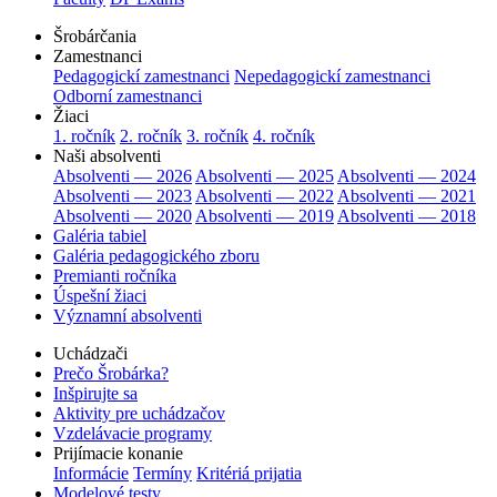
Šrobárčania
Zamestnanci
Pedagogickí zamestnanci
Nepedagogickí zamestnanci
Odborní zamestnanci
Žiaci
1. ročník
2. ročník
3. ročník
4. ročník
Naši absolventi
Absolventi — 2026
Absolventi — 2025
Absolventi — 2024
Absolventi — 2023
Absolventi — 2022
Absolventi — 2021
Absolventi — 2020
Absolventi — 2019
Absolventi — 2018
Galéria tabiel
Galéria pedagogického zboru
Premianti ročníka
Úspešní žiaci
Významní absolventi
Uchádzači
Prečo Šrobárka?
Inšpirujte sa
Aktivity pre uchádzačov
Vzdelávacie programy
Prijímacie konanie
Informácie
Termíny
Kritériá prijatia
Modelové testy