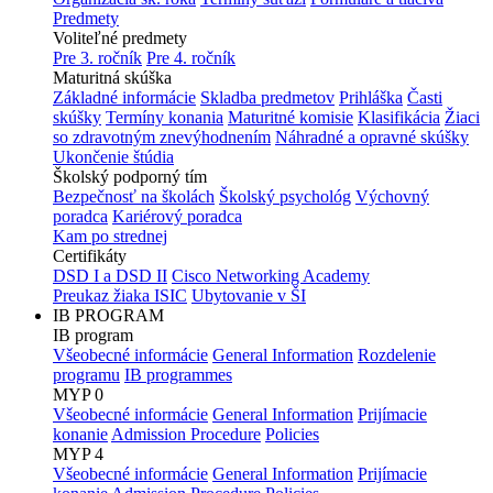
Predmety
Voliteľné predmety
Pre 3. ročník
Pre 4. ročník
Maturitná skúška
Základné informácie
Skladba predmetov
Prihláška
Časti
skúšky
Termíny konania
Maturitné komisie
Klasifikácia
Žiaci
so zdravotným znevýhodnením
Náhradné a opravné skúšky
Ukončenie štúdia
Školský podporný tím
Bezpečnosť na školách
Školský psychológ
Výchovný
poradca
Kariérový poradca
Kam po strednej
Certifikáty
DSD I a DSD II
Cisco Networking Academy
Preukaz žiaka ISIC
Ubytovanie v ŠI
IB PROGRAM
IB program
Všeobecné informácie
General Information
Rozdelenie
programu
IB programmes
MYP 0
Všeobecné informácie
General Information
Prijímacie
konanie
Admission Procedure
Policies
MYP 4
Všeobecné informácie
General Information
Prijímacie