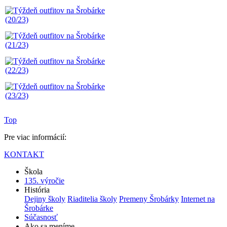
Top
Pre viac informácií:
KONTAKT
Škola
135. výročie
História
Dejiny školy
Riaditelia školy
Premeny Šrobárky
Internet na
Šrobárke
Súčasnosť
Ako sa meníme