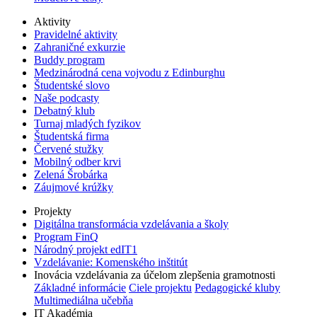
Aktivity
Pravidelné aktivity
Zahraničné exkurzie
Buddy program
Medzinárodná cena vojvodu z Edinburghu
Študentské slovo
Naše podcasty
Debatný klub
Turnaj mladých fyzikov
Študentská firma
Červené stužky
Mobilný odber krvi
Zelená Šrobárka
Záujmové krúžky
Projekty
Digitálna transformácia vzdelávania a školy
Program FinQ
Národný projekt edIT1
Vzdelávanie: Komenského inštitút
Inovácia vzdelávania za účelom zlepšenia gramotnosti
Základné informácie
Ciele projektu
Pedagogické kluby
Multimediálna učebňa
IT Akadémia