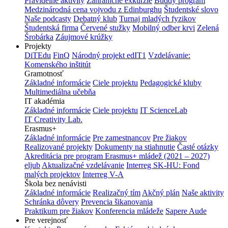
Pravidelné aktivity
Zahraničné exkurzie
Buddy program
Medzinárodná cena vojvodu z Edinburghu
Študentské slovo
Naše podcasty
Debatný klub
Turnaj mladých fyzikov
Študentská firma
Červené stužky
Mobilný odber krvi
Zelená
Šrobárka
Záujmové krúžky
Projekty
DiTEdu
FinQ
Národný projekt edIT1
Vzdelávanie:
Komenského inštitút
Gramotnosť
Základné informácie
Ciele projektu
Pedagogické kluby
Multimediálna učebňa
IT akadémia
Základné informácie
Ciele projektu
IT ScienceLab
IT Creativity Lab.
Erasmus+
Základné informácie
Pre zamestnancov
Pre žiakov
Realizované projekty
Dokumenty na stiahnutie
Časté otázky
Akreditácia pre program Erasmus+ mládež (2021 – 2027)
eljub
Aktualizačné vzdelávanie
Interreg SK-HU: Fond
malých projektov
Interreg V-A
Škola bez nenávisti
Základné informácie
Realizačný tím
Akčný plán
Naše aktivity
Schránka dôvery
Prevencia šikanovania
Praktikum pre žiakov
Konferencia mládeže
Sapere Aude
Pre verejnosť