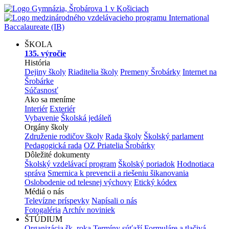
ŠKOLA
135. výročie
História
Dejiny školy
Riaditelia školy
Premeny Šrobárky
Internet na
Šrobárke
Súčasnosť
Ako sa meníme
Interiér
Exteriér
Vybavenie
Školská jedáleň
Orgány školy
Združenie rodičov školy
Rada školy
Školský parlament
Pedagogická rada
OZ Priatelia Šrobárky
Dôležité dokumenty
Školský vzdelávací program
Školský poriadok
Hodnotiaca
správa
Smernica k prevencii a riešeniu šikanovania
Oslobodenie od telesnej výchovy
Etický kódex
Médiá o nás
Televízne príspevky
Napísali o nás
Fotogaléria
Archív noviniek
ŠTÚDIUM
Organizácia šk. roka
Termíny súťaží
Formuláre a tlačivá