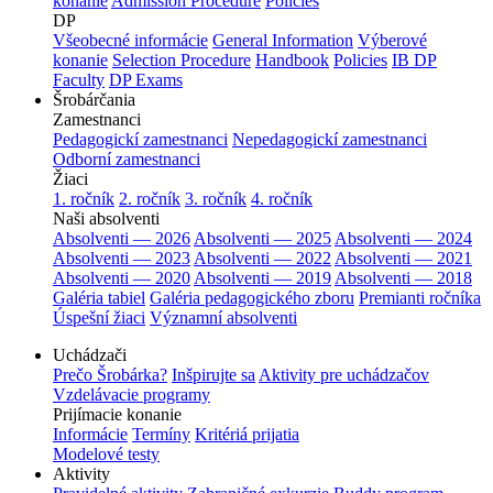
konanie
Admission Procedure
Policies
DP
Všeobecné informácie
General Information
Výberové
konanie
Selection Procedure
Handbook
Policies
IB DP
Faculty
DP Exams
Šrobárčania
Zamestnanci
Pedagogickí zamestnanci
Nepedagogickí zamestnanci
Odborní zamestnanci
Žiaci
1. ročník
2. ročník
3. ročník
4. ročník
Naši absolventi
Absolventi — 2026
Absolventi — 2025
Absolventi — 2024
Absolventi — 2023
Absolventi — 2022
Absolventi — 2021
Absolventi — 2020
Absolventi — 2019
Absolventi — 2018
Galéria tabiel
Galéria pedagogického zboru
Premianti ročníka
Úspešní žiaci
Významní absolventi
Uchádzači
Prečo Šrobárka?
Inšpirujte sa
Aktivity pre uchádzačov
Vzdelávacie programy
Prijímacie konanie
Informácie
Termíny
Kritériá prijatia
Modelové testy
Aktivity