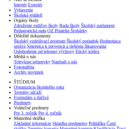
Interiér
Exteriér
Vybavenie
Školská jedáleň
Orgány školy
Združenie rodičov školy
Rada školy
Školský parlament
Pedagogická rada
OZ Priatelia Šrobárky
Dôležité dokumenty
Školský vzdelávací program
Školský poriadok
Hodnotiaca
správa
Smernica k prevencii a riešeniu šikanovania
Oslobodenie od telesnej výchovy
Etický kódex
Médiá o nás
Televízne príspevky
Napísali o nás
Fotogaléria
Archív noviniek
ŠTÚDIUM
Organizácia školského roka
Termíny súťaží
Formuláre a tlačivá
Predmety
Voliteľné predmety
Pre 3. ročník
Pre 4. ročník
Maturitná skúška
Základné informácie
Skladba predmetov
Prihláška
Časti
skúšky
Termíny konania
Maturitné komisie
Klasifikácia
Žiaci