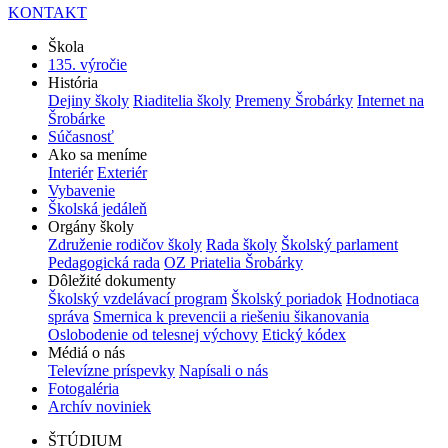
KONTAKT
Škola
135. výročie
História
Dejiny školy
Riaditelia školy
Premeny Šrobárky
Internet na
Šrobárke
Súčasnosť
Ako sa meníme
Interiér
Exteriér
Vybavenie
Školská jedáleň
Orgány školy
Združenie rodičov školy
Rada školy
Školský parlament
Pedagogická rada
OZ Priatelia Šrobárky
Dôležité dokumenty
Školský vzdelávací program
Školský poriadok
Hodnotiaca
správa
Smernica k prevencii a riešeniu šikanovania
Oslobodenie od telesnej výchovy
Etický kódex
Médiá o nás
Televízne príspevky
Napísali o nás
Fotogaléria
Archív noviniek
ŠTÚDIUM