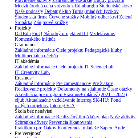
Pravidelné aktivity
Zahraničné exkurzie
Buddy program
Medzinárodná cena vojvodu z Edinburghu
Študentské slovo
Naše podcasty
Debatný klub
Turnaj mladých fyzikov
Študentská firma
Červené stužky
Mobilný odber krvi
Zelená
Šrobárka
Záujmové krúžky
Projekty
DiTEdu
FinQ
Národný projekt edIT1
Vzdelávanie:
Komenského inštitút
Gramotnosť
Základné informácie
Ciele projektu
Pedagogické kluby
Multimediálna učebňa
IT akadémia
Základné informácie
Ciele projektu
IT ScienceLab
IT Creativity Lab.
Erasmus+
Základné informácie
Pre zamestnancov
Pre žiakov
Realizované projekty
Dokumenty na stiahnutie
Časté otázky
Akreditácia pre program Erasmus+ mládež (2021 – 2027)
eljub
Aktualizačné vzdelávanie
Interreg SK-HU: Fond
malých projektov
Interreg V-A
Škola bez nenávisti
Základné informácie
Realizačný tím
Akčný plán
Naše aktivity
Schránka dôvery
Prevencia šikanovania
Praktikum pre žiakov
Konferencia mládeže
Sapere Aude
Pre verejnosť