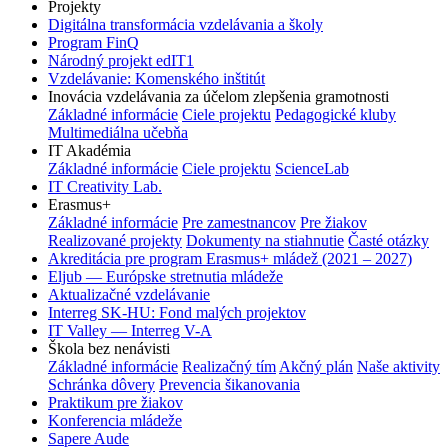
Projekty
Digitálna transformácia vzdelávania a školy
Program FinQ
Národný projekt edIT1
Vzdelávanie: Komenského inštitút
Inovácia vzdelávania za účelom zlepšenia gramotnosti
Základné informácie
Ciele projektu
Pedagogické kluby
Multimediálna učebňa
IT Akadémia
Základné informácie
Ciele projektu
ScienceLab
IT Creativity Lab.
Erasmus+
Základné informácie
Pre zamestnancov
Pre žiakov
Realizované projekty
Dokumenty na stiahnutie
Časté otázky
Akreditácia pre program Erasmus+ mládež (2021 – 2027)
Eljub — Európske stretnutia mládeže
Aktualizačné vzdelávanie
Interreg SK-HU: Fond malých projektov
IT Valley — Interreg V-A
Škola bez nenávisti
Základné informácie
Realizačný tím
Akčný plán
Naše aktivity
Schránka dôvery
Prevencia šikanovania
Praktikum pre žiakov
Konferencia mládeže
Sapere Aude