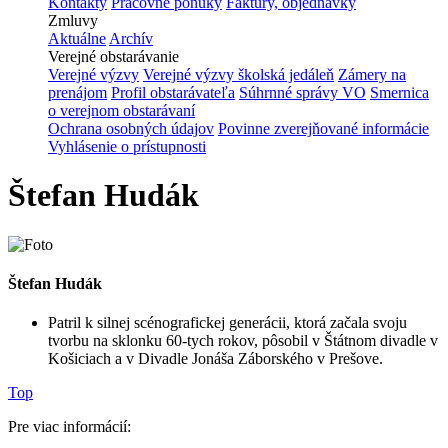
Kontakty
Pracovné ponuky
Faktúry, objednávky
Zmluvy
Aktuálne
Archív
Verejné obstarávanie
Verejné výzvy
Verejné výzvy školská jedáleň
Zámery na
prenájom
Profil obstarávateľa
Súhrnné správy VO
Smernica
o verejnom obstarávaní
Ochrana osobných údajov
Povinne zverejňované informácie
Vyhlásenie o prístupnosti
Štefan Hudák
Štefan Hudák
Patril k silnej scénografickej generácii, ktorá začala svoju
tvorbu na sklonku 60-tych rokov, pôsobil v Štátnom divadle v
Košiciach a v Divadle Jonáša Záborského v Prešove.
Top
Pre viac informácií: