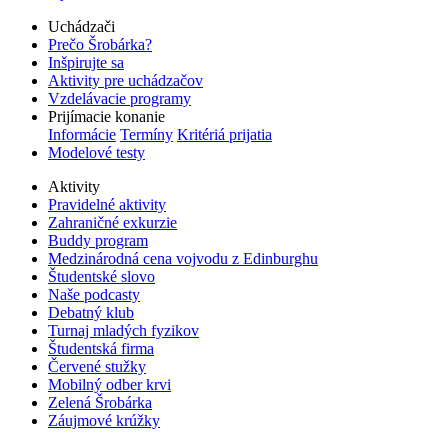
Uchádzači
Prečo Šrobárka?
Inšpirujte sa
Aktivity pre uchádzačov
Vzdelávacie programy
Prijímacie konanie
Informácie
Termíny
Kritériá prijatia
Modelové testy
Aktivity
Pravidelné aktivity
Zahraničné exkurzie
Buddy program
Medzinárodná cena vojvodu z Edinburghu
Študentské slovo
Naše podcasty
Debatný klub
Turnaj mladých fyzikov
Študentská firma
Červené stužky
Mobilný odber krvi
Zelená Šrobárka
Záujmové krúžky