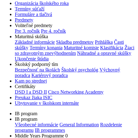
Organizácia školského roka
Termíny súťaží
Formuláre a tlačivá
Predmety
Voliteľné predmety
Pre 3. ročník
Pre 4. ročník
Maturitná skúška
Základné informácie
Skladba predmetov
Prihláška
Časti
skúšky
Termíny konania
Maturitné komisie
Klasifikácia
Žiaci
so zdravotným znevýhodnením
Náhradné a opravné skúšky
Ukončenie štúdia
Školský podporný tím
Bezpečnosť na školách
Školský psychológ
Výchovný
poradca
Kariérový poradca
Kam po strednej
Certifikáty
DSD I a DSD II
Cisco Networking Academy
Preukaz žiaka ISIC
Ubytovanie v školskom internáte
IB program
IB program
Všeobecné informácie
General Information
Rozdelenie
programu
IB programmes
Middle Years Programme 0