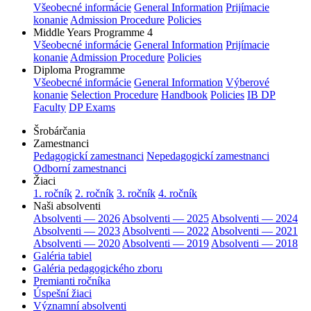
Všeobecné informácie
General Information
Prijímacie
konanie
Admission Procedure
Policies
Middle Years Programme 4
Všeobecné informácie
General Information
Prijímacie
konanie
Admission Procedure
Policies
Diploma Programme
Všeobecné informácie
General Information
Výberové
konanie
Selection Procedure
Handbook
Policies
IB DP
Faculty
DP Exams
Šrobárčania
Zamestnanci
Pedagogickí zamestnanci
Nepedagogickí zamestnanci
Odborní zamestnanci
Žiaci
1. ročník
2. ročník
3. ročník
4. ročník
Naši absolventi
Absolventi — 2026
Absolventi — 2025
Absolventi — 2024
Absolventi — 2023
Absolventi — 2022
Absolventi — 2021
Absolventi — 2020
Absolventi — 2019
Absolventi — 2018
Galéria tabiel
Galéria pedagogického zboru
Premianti ročníka
Úspešní žiaci
Významní absolventi