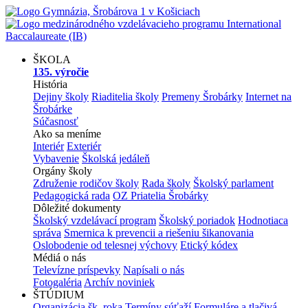
ŠKOLA
135. výročie
História
Dejiny školy
Riaditelia školy
Premeny Šrobárky
Internet na
Šrobárke
Súčasnosť
Ako sa meníme
Interiér
Exteriér
Vybavenie
Školská jedáleň
Orgány školy
Združenie rodičov školy
Rada školy
Školský parlament
Pedagogická rada
OZ Priatelia Šrobárky
Dôležité dokumenty
Školský vzdelávací program
Školský poriadok
Hodnotiaca
správa
Smernica k prevencii a riešeniu šikanovania
Oslobodenie od telesnej výchovy
Etický kódex
Médiá o nás
Televízne príspevky
Napísali o nás
Fotogaléria
Archív noviniek
ŠTÚDIUM
Organizácia šk. roka
Termíny súťaží
Formuláre a tlačivá