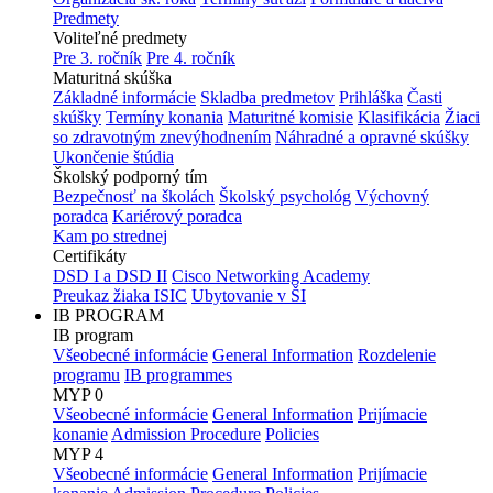
Predmety
Voliteľné predmety
Pre 3. ročník
Pre 4. ročník
Maturitná skúška
Základné informácie
Skladba predmetov
Prihláška
Časti
skúšky
Termíny konania
Maturitné komisie
Klasifikácia
Žiaci
so zdravotným znevýhodnením
Náhradné a opravné skúšky
Ukončenie štúdia
Školský podporný tím
Bezpečnosť na školách
Školský psychológ
Výchovný
poradca
Kariérový poradca
Kam po strednej
Certifikáty
DSD I a DSD II
Cisco Networking Academy
Preukaz žiaka ISIC
Ubytovanie v ŠI
IB PROGRAM
IB program
Všeobecné informácie
General Information
Rozdelenie
programu
IB programmes
MYP 0
Všeobecné informácie
General Information
Prijímacie
konanie
Admission Procedure
Policies
MYP 4
Všeobecné informácie
General Information
Prijímacie