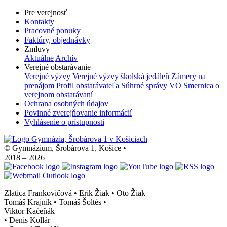
Pre verejnosť
Kontakty
Pracovné ponuky
Faktúry, objednávky
Zmluvy
Aktuálne
Archív
Verejné obstarávanie
Verejné výzvy
Verejné výzvy školská jedáleň
Zámery na
prenájom
Profil obstarávateľa
Súhrné správy VO
Smernica o
verejnom obstarávaní
Ochrana osobných údajov
Povinné zverejňovanie informácií
Vyhlásenie o prístupnosti
© Gymnázium, Šrobárova 1, Košice
•
2018 – 2026
Zlatica Frankovičová • Erik Žiak • Oto Žiak
Tomáš Krajník • Tomáš Šoltés
•
Viktor Kačeňák
•
Denis Kollár