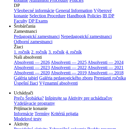
konanie
Admission Procedure
Policies
DP
Všeobecné informácie
General Information
Výberové
konanie
Selection Procedure
Handbook
Policies
IB DP
Faculty
DP Exams
Šrobárčania
Zamestnanci
Pedagogickí zamestnanci
Nepedagogickí zamestnanci
Odborní zamestnanci
Žiaci
1. ročník
2. ročník
3. ročník
4. ročník
Naši absolventi
Absolventi — 2026
Absolventi — 2025
Absolventi — 2024
Absolventi — 2023
Absolventi — 2022
Absolventi — 2021
Absolventi — 2020
Absolventi — 2019
Absolventi — 2018
Galéria tabiel
Galéria pedagogického zboru
Premianti ročníka
Úspešní žiaci
Významní absolventi
Uchádzači
Prečo Šrobárka?
Inšpirujte sa
Aktivity pre uchádzačov
Vzdelávacie programy
Prijímacie konanie
Informácie
Termíny
Kritériá prijatia
Modelové testy
Aktivity