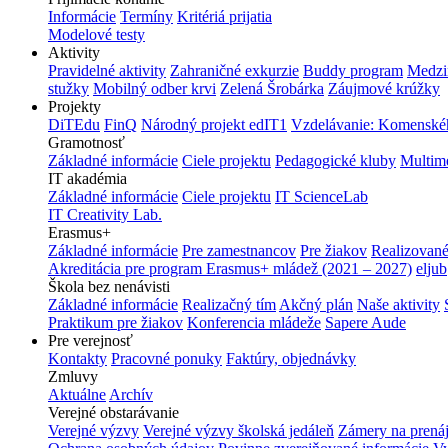
Informácie
Termíny
Kritériá prijatia
Modelové testy
Aktivity
Pravidelné aktivity
Zahraničné exkurzie
Buddy program
Medzi
stužky
Mobilný odber krvi
Zelená Šrobárka
Záujmové krúžky
Projekty
DiTEdu
FinQ
Národný projekt edIT1
Vzdelávanie: Komenského
Gramotnosť
Základné informácie
Ciele projektu
Pedagogické kluby
Multim
IT akadémia
Základné informácie
Ciele projektu
IT ScienceLab
IT Creativity Lab.
Erasmus+
Základné informácie
Pre zamestnancov
Pre žiakov
Realizované
Akreditácia pre program Erasmus+ mládež (2021 – 2027)
eljub
Škola bez nenávisti
Základné informácie
Realizačný tím
Akčný plán
Naše aktivity
Praktikum pre žiakov
Konferencia mládeže
Sapere Aude
Pre verejnosť
Kontakty
Pracovné ponuky
Faktúry, objednávky
Zmluvy
Aktuálne
Archív
Verejné obstarávanie
Verejné výzvy
Verejné výzvy školská jedáleň
Zámery na prená