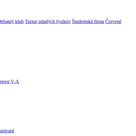
ebatný klub
Turnaj mladých fyzikov
Študentská firma
Červené
terreg V-A
arávaní