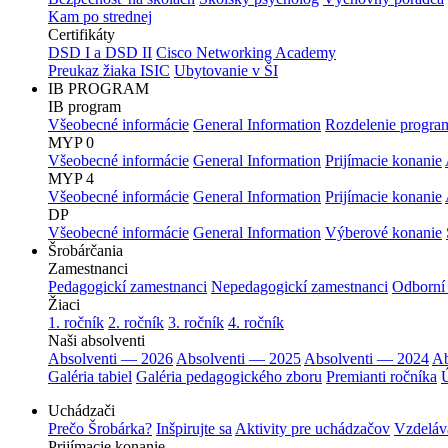
Kam po strednej
Certifikáty
DSD I a DSD II
Cisco Networking Academy
Preukaz žiaka ISIC
Ubytovanie v ŠI
IB PROGRAM
IB program
Všeobecné informácie
General Information
Rozdelenie progra
MYP 0
Všeobecné informácie
General Information
Prijímacie konanie
MYP 4
Všeobecné informácie
General Information
Prijímacie konanie
DP
Všeobecné informácie
General Information
Výberové konanie
Šrobárčania
Zamestnanci
Pedagogickí zamestnanci
Nepedagogickí zamestnanci
Odborní
Žiaci
1. ročník
2. ročník
3. ročník
4. ročník
Naši absolventi
Absolventi — 2026
Absolventi — 2025
Absolventi — 2024
Ab
Galéria tabiel
Galéria pedagogického zboru
Premianti ročníka
Ú
Uchádzači
Prečo Šrobárka?
Inšpirujte sa
Aktivity pre uchádzačov
Vzdeláv
Prijímacie konanie