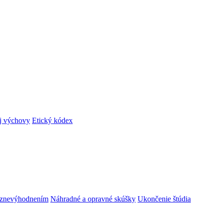
ej výchovy
Etický kódex
m znevýhodnením
Náhradné a opravné skúšky
Ukončenie štúdia