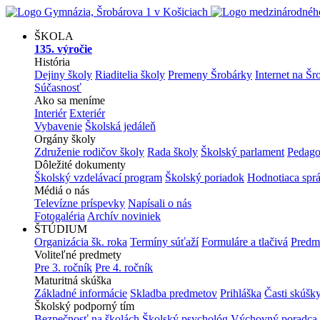
ŠKOLA
135. výročie
História
Dejiny školy
Riaditelia školy
Premeny Šrobárky
Internet na Šr
Súčasnosť
Ako sa meníme
Interiér
Exteriér
Vybavenie
Školská jedáleň
Orgány školy
Združenie rodičov školy
Rada školy
Školský parlament
Pedago
Dôležité dokumenty
Školský vzdelávací program
Školský poriadok
Hodnotiaca spr
Médiá o nás
Televízne príspevky
Napísali o nás
Fotogaléria
Archív noviniek
ŠTÚDIUM
Organizácia šk. roka
Termíny súťaží
Formuláre a tlačivá
Predm
Voliteľné predmety
Pre 3. ročník
Pre 4. ročník
Maturitná skúška
Základné informácie
Skladba predmetov
Prihláška
Časti skúšk
Školský podporný tím
Bezpečnosť na školách
Školský psychológ
Výchovný poradca