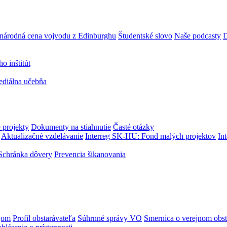
národná cena vojvodu z Edinburghu
Študentské slovo
Naše podcasty
D
 inštitút
ediálna učebňa
 projekty
Dokumenty na stiahnutie
Časté otázky
Aktualizačné vzdelávanie
Interreg SK-HU: Fond malých projektov
In
Schránka dôvery
Prevencia šikanovania
jom
Profil obstarávateľa
Súhrnné správy VO
Smernica o verejnom obst