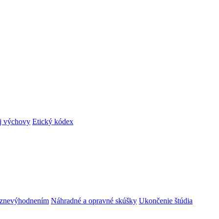
ej výchovy
Etický kódex
m znevýhodnením
Náhradné a opravné skúšky
Ukončenie štúdia