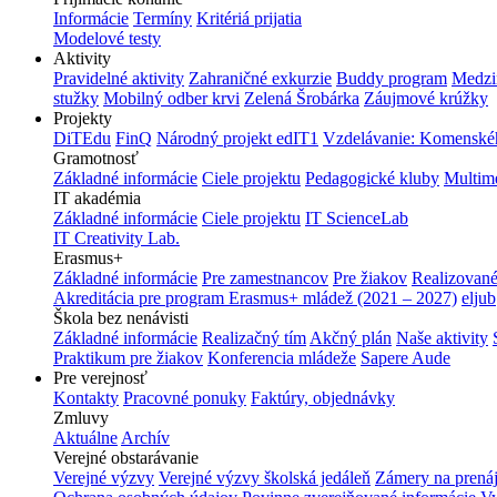
Informácie
Termíny
Kritériá prijatia
Modelové testy
Aktivity
Pravidelné aktivity
Zahraničné exkurzie
Buddy program
Medzi
stužky
Mobilný odber krvi
Zelená Šrobárka
Záujmové krúžky
Projekty
DiTEdu
FinQ
Národný projekt edIT1
Vzdelávanie: Komenského
Gramotnosť
Základné informácie
Ciele projektu
Pedagogické kluby
Multim
IT akadémia
Základné informácie
Ciele projektu
IT ScienceLab
IT Creativity Lab.
Erasmus+
Základné informácie
Pre zamestnancov
Pre žiakov
Realizované
Akreditácia pre program Erasmus+ mládež (2021 – 2027)
eljub
Škola bez nenávisti
Základné informácie
Realizačný tím
Akčný plán
Naše aktivity
Praktikum pre žiakov
Konferencia mládeže
Sapere Aude
Pre verejnosť
Kontakty
Pracovné ponuky
Faktúry, objednávky
Zmluvy
Aktuálne
Archív
Verejné obstarávanie
Verejné výzvy
Verejné výzvy školská jedáleň
Zámery na prená