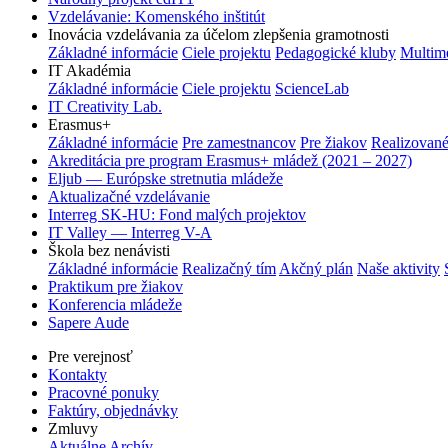
Vzdelávanie: Komenského inštitút
Inovácia vzdelávania za účelom zlepšenia gramotnosti
Základné informácie
Ciele projektu
Pedagogické kluby
Multim
IT Akadémia
Základné informácie
Ciele projektu
ScienceLab
IT Creativity Lab.
Erasmus+
Základné informácie
Pre zamestnancov
Pre žiakov
Realizované
Akreditácia pre program Erasmus+ mládež (2021 – 2027)
Eljub — Európske stretnutia mládeže
Aktualizačné vzdelávanie
Interreg SK-HU: Fond malých projektov
IT Valley — Interreg V-A
Škola bez nenávisti
Základné informácie
Realizačný tím
Akčný plán
Naše aktivity
Praktikum pre žiakov
Konferencia mládeže
Sapere Aude
Pre verejnosť
Kontakty
Pracovné ponuky
Faktúry, objednávky
Zmluvy
Aktuálne
Archív