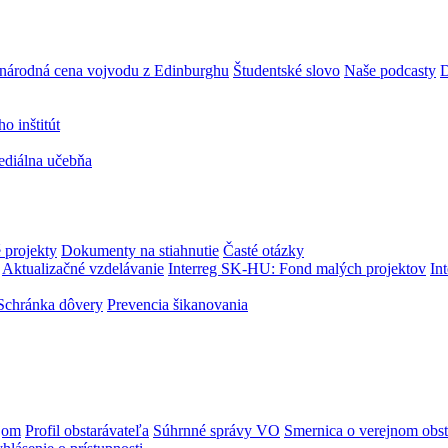
národná cena vojvodu z Edinburghu
Študentské slovo
Naše podcasty
D
 inštitút
ediálna učebňa
 projekty
Dokumenty na stiahnutie
Časté otázky
Aktualizačné vzdelávanie
Interreg SK-HU: Fond malých projektov
In
Schránka dôvery
Prevencia šikanovania
jom
Profil obstarávateľa
Súhrnné správy VO
Smernica o verejnom obst