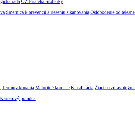
gická rada
OZ Priatelia Šrobárky
áva
Smernica k prevencii a riešeniu šikanovania
Oslobodenie od telesn
y
Termíny konania
Maturitné komisie
Klasifikácia
Žiaci so zdravotný
Kariérový poradca