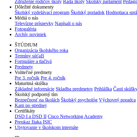
Združenie rodičov školy
Rada školy
Školský parlament
Pedago
Dôležité dokumenty
Školský vzdelávací program
Školský poriadok
Hodnotiaca spr
Médiá o nás
Televízne príspevky
Napísali o nás
Fotogaléria
Archív noviniek
ŠTÚDIUM
Organizácia školského roka
Termíny súťaží
Formuláre a tlačivá
Predmety
Voliteľné predmety
Pre 3. ročník
Pre 4. ročník
Maturitná skúška
Základné informácie
Skladba predmetov
Prihláška
Časti skúšk
Školský podporný tím
Bezpečnosť na školách
Školský psychológ
Výchovný poradca
Kam po strednej
Certifikáty
DSD I a DSD II
Cisco Networking Academy
Preukaz žiaka ISIC
Ubytovanie v školskom internáte