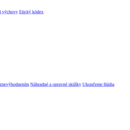
ej výchovy
Etický kódex
m znevýhodnením
Náhradné a opravné skúšky
Ukončenie štúdia