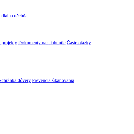
ediálna učebňa
 projekty
Dokumenty na stiahnutie
Časté otázky
Schránka dôvery
Prevencia šikanovania