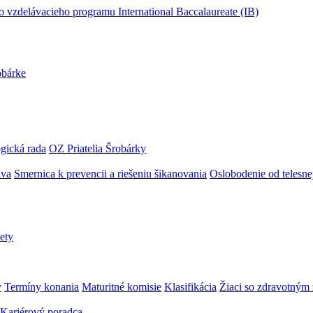
obárke
gická rada
OZ Priatelia Šrobárky
áva
Smernica k prevencii a riešeniu šikanovania
Oslobodenie od telesn
ety
y
Termíny konania
Maturitné komisie
Klasifikácia
Žiaci so zdravotný
Kariérový poradca