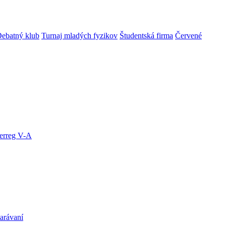
ebatný klub
Turnaj mladých fyzikov
Študentská firma
Červené
terreg V-A
arávaní