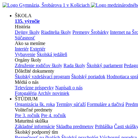
ŠKOLA
135. výročie
História
Dejiny školy
Riaditelia školy
Premeny Šrobárky
Internet na Šr
Súčasnosť
Ako sa meníme
Interiér
Exteriér
Vybavenie
Školská jedáleň
Orgány školy
Združenie rodičov školy
Rada školy
Školský parlament
Pedago
Dôležité dokumenty
Školský vzdelávací program
Školský poriadok
Hodnotiaca spr
Médiá o nás
Televízne príspevky
Napísali o nás
Fotogaléria
Archív noviniek
ŠTÚDIUM
Organizácia šk. roka
Termíny súťaží
Formuláre a tlačivá
Predm
Voliteľné predmety
Pre 3. ročník
Pre 4. ročník
Maturitná skúška
Základné informácie
Skladba predmetov
Prihláška
Časti skúšk
Školský podporný tím
Bezpečnosť na školách
Školský psychológ
Výchovný poradca