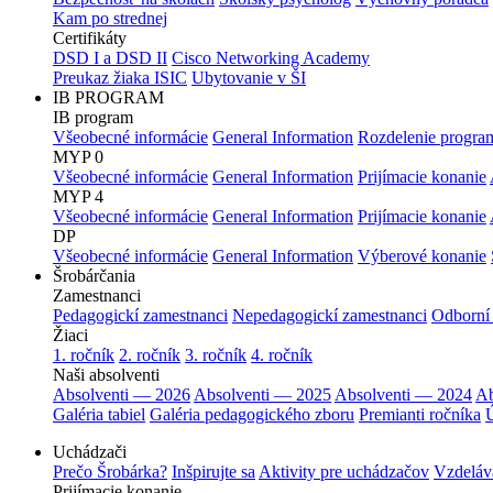
Kam po strednej
Certifikáty
DSD I a DSD II
Cisco Networking Academy
Preukaz žiaka ISIC
Ubytovanie v ŠI
IB PROGRAM
IB program
Všeobecné informácie
General Information
Rozdelenie progra
MYP 0
Všeobecné informácie
General Information
Prijímacie konanie
MYP 4
Všeobecné informácie
General Information
Prijímacie konanie
DP
Všeobecné informácie
General Information
Výberové konanie
Šrobárčania
Zamestnanci
Pedagogickí zamestnanci
Nepedagogickí zamestnanci
Odborní
Žiaci
1. ročník
2. ročník
3. ročník
4. ročník
Naši absolventi
Absolventi — 2026
Absolventi — 2025
Absolventi — 2024
Ab
Galéria tabiel
Galéria pedagogického zboru
Premianti ročníka
Ú
Uchádzači
Prečo Šrobárka?
Inšpirujte sa
Aktivity pre uchádzačov
Vzdeláv
Prijímacie konanie