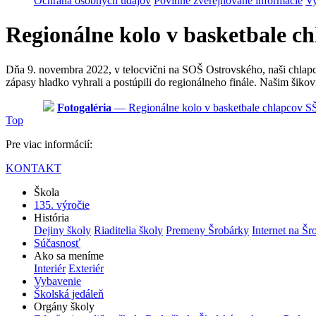
Ochrana osobných údajov
Povinne zverejňované informácie
Vy
Regionálne kolo v basketbale c
Dňa 9. novembra 2022, v telocvični na SOŠ Ostrovského, naši chlapc
zápasy hladko vyhrali a postúpili do regionálneho finále. Našim šik
Fotogaléria
— Regionálne kolo v basketbale chlapcov S
Top
Pre viac informácií:
KONTAKT
Škola
135. výročie
História
Dejiny školy
Riaditelia školy
Premeny Šrobárky
Internet na Šr
Súčasnosť
Ako sa meníme
Interiér
Exteriér
Vybavenie
Školská jedáleň
Orgány školy