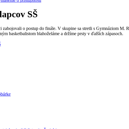
hlásenie o prístupnosti
hlapcov SŠ
i zabojovali o postup do finále. V skupine sa stretli s Gymnáziom M
ovným basketbalistom blahoželáme a držíme prsty v ďalších zápasoch.
Š
obárke