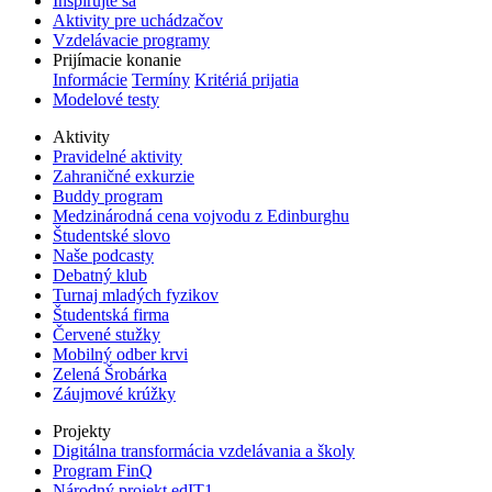
Inšpirujte sa
Aktivity pre uchádzačov
Vzdelávacie programy
Prijímacie konanie
Informácie
Termíny
Kritériá prijatia
Modelové testy
Aktivity
Pravidelné aktivity
Zahraničné exkurzie
Buddy program
Medzinárodná cena vojvodu z Edinburghu
Študentské slovo
Naše podcasty
Debatný klub
Turnaj mladých fyzikov
Študentská firma
Červené stužky
Mobilný odber krvi
Zelená Šrobárka
Záujmové krúžky
Projekty
Digitálna transformácia vzdelávania a školy
Program FinQ
Národný projekt edIT1