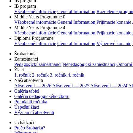
IB program
IB program
Všeobecné informácie
General Information
Rozdelenie progra
Middle Years Programme 0
Všeobecné informácie
General Information
Prijímacie konanie
Middle Years Programme 4
Všeobecné informácie
General Information
Prijímacie konanie
Diploma Programme
Všeobecné informácie
General Information
Výberové konanie
Šrobárčania
Zamestnanci
Pedagogickí zamestnanci
Nepedagogickí zamestnanci
Odborní
Žiaci
1. ročník
2. ročník
3. ročník
4. ročník
Naši absolventi
Absolventi — 2026
Absolventi — 2025
Absolventi — 2024
Ab
Galéria tabiel
Galéria pedagogického zboru
Premianti ročníka
Úspešní žiaci
Významní absolventi
Uchádzači
Prečo Šrobárka?