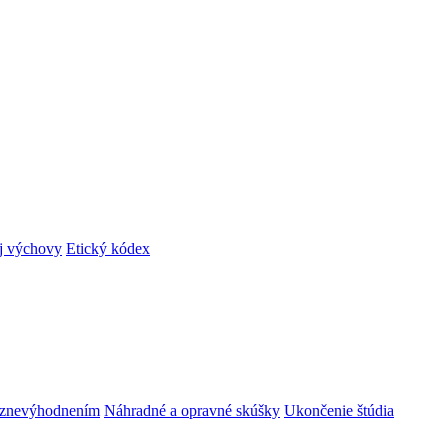
ej výchovy
Etický kódex
m znevýhodnením
Náhradné a opravné skúšky
Ukončenie štúdia