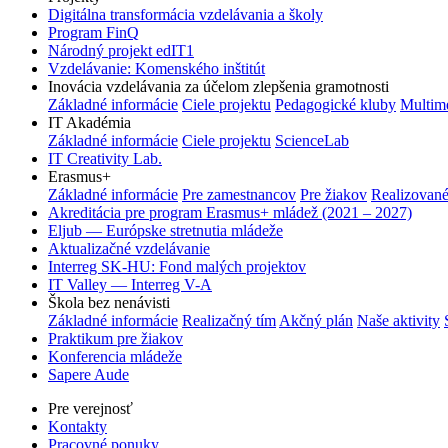
Digitálna transformácia vzdelávania a školy
Program FinQ
Národný projekt edIT1
Vzdelávanie: Komenského inštitút
Inovácia vzdelávania za účelom zlepšenia gramotnosti
Základné informácie
Ciele projektu
Pedagogické kluby
Multim
IT Akadémia
Základné informácie
Ciele projektu
ScienceLab
IT Creativity Lab.
Erasmus+
Základné informácie
Pre zamestnancov
Pre žiakov
Realizované
Akreditácia pre program Erasmus+ mládež (2021 – 2027)
Eljub — Európske stretnutia mládeže
Aktualizačné vzdelávanie
Interreg SK-HU: Fond malých projektov
IT Valley — Interreg V-A
Škola bez nenávisti
Základné informácie
Realizačný tím
Akčný plán
Naše aktivity
Praktikum pre žiakov
Konferencia mládeže
Sapere Aude
Pre verejnosť
Kontakty
Pracovné ponuky