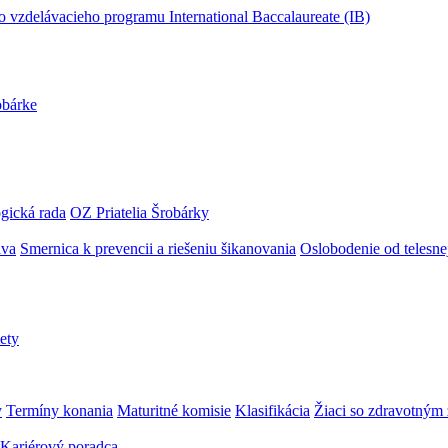
obárke
gická rada
OZ Priatelia Šrobárky
áva
Smernica k prevencii a riešeniu šikanovania
Oslobodenie od telesn
ety
y
Termíny konania
Maturitné komisie
Klasifikácia
Žiaci so zdravotný
Kariérový poradca