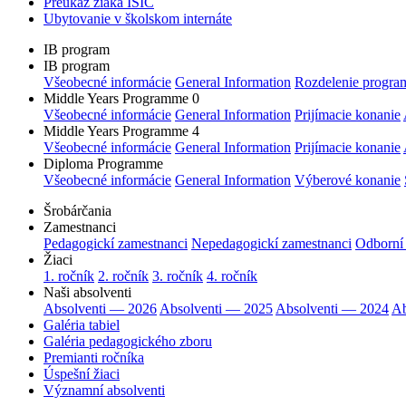
Preukaz žiaka ISIC
Ubytovanie v školskom internáte
IB program
IB program
Všeobecné informácie
General Information
Rozdelenie progra
Middle Years Programme 0
Všeobecné informácie
General Information
Prijímacie konanie
Middle Years Programme 4
Všeobecné informácie
General Information
Prijímacie konanie
Diploma Programme
Všeobecné informácie
General Information
Výberové konanie
Šrobárčania
Zamestnanci
Pedagogickí zamestnanci
Nepedagogickí zamestnanci
Odborní
Žiaci
1. ročník
2. ročník
3. ročník
4. ročník
Naši absolventi
Absolventi — 2026
Absolventi — 2025
Absolventi — 2024
Ab
Galéria tabiel
Galéria pedagogického zboru
Premianti ročníka
Úspešní žiaci
Významní absolventi