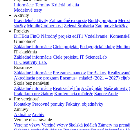
Informácie
Termíny
Kritériá prijatia
Modelové testy
Aktivity
Pravidelné aktivity
Zahraničné exkurzie
Buddy program
Medzi
stužky
Mobilný odber krvi
Zelená Šrobárka
Záujmové krúžky
Projekty
DiTEdu
FinQ
Národný projekt edIT1
Vzdelávanie: Komenského
Gramotnosť
Základné informácie
Ciele projektu
Pedagogické kluby
Multim
IT akadémia
Základné informácie
Ciele projektu
IT ScienceLab
IT Creativity Lab.
Erasmus+
Základné informácie
Pre zamestnancov
Pre žiakov
Realizované
Akreditácia pre program Erasmus+ mládež (2021 – 2027)
eljub
Škola bez nenávisti
Základné informácie
Realizačný tím
Akčný plán
Naše aktivity
Praktikum pre žiakov
Konferencia mládeže
Sapere Aude
Pre verejnosť
Kontakty
Pracovné ponuky
Faktúry, objednávky
Zmluvy
Aktuálne
Archív
Verejné obstarávanie
Verejné výzvy
Verejné výzvy školská jedáleň
Zámery na prená