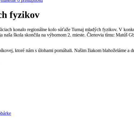
hlásenie o prístupnosti
h fyzikov
iciach konalo regionálne kolo súťaže Turnaj mladých fyzikov. V konku
ja naša škola skončila na výbornom 2. mieste. Členovia tímu: Matúš G
íkovej, ktoré nám s úlohami pomáhali. Našim žiakom blahoželáme a dr
v
obárke