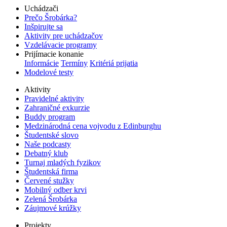
Uchádzači
Prečo Šrobárka?
Inšpirujte sa
Aktivity pre uchádzačov
Vzdelávacie programy
Prijímacie konanie
Informácie
Termíny
Kritériá prijatia
Modelové testy
Aktivity
Pravidelné aktivity
Zahraničné exkurzie
Buddy program
Medzinárodná cena vojvodu z Edinburghu
Študentské slovo
Naše podcasty
Debatný klub
Turnaj mladých fyzikov
Študentská firma
Červené stužky
Mobilný odber krvi
Zelená Šrobárka
Záujmové krúžky
Projekty