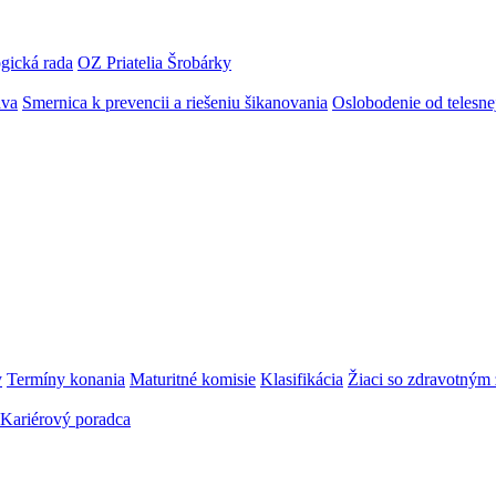
gická rada
OZ Priatelia Šrobárky
áva
Smernica k prevencii a riešeniu šikanovania
Oslobodenie od telesn
y
Termíny konania
Maturitné komisie
Klasifikácia
Žiaci so zdravotný
Kariérový poradca