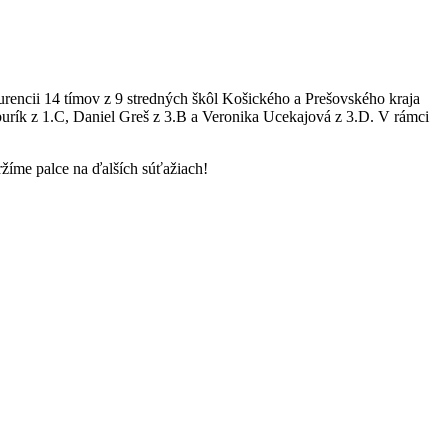
rencii 14 tímov z 9 stredných škôl Košického a Prešovského kraja
burík z 1.C, Daniel Greš z 3.B a Veronika Ucekajová z 3.D. V rámci
žíme palce na ďalších súťažiach!