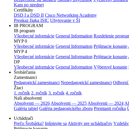
Kam po strednej
Certifikáty
DSD I a DSD II
Cisco Networking Academy
Preukaz žiaka ISIC
Ubytovanie v ŠI
IB PROGRAM
IB program
Všeobecné informácie
General Information
Rozdelenie progra
MYP 0
Všeobecné informácie
General Information
Prijímacie konanie
MYP 4
Všeobecné informácie
General Information
Prijímacie konanie
DP
Všeobecné informácie
General Information
Výberové konanie
Šrobárčania
Zamestnanci
Pedagogickí zamestnanci
Nepedagogickí zamestnanci
Odborní
Žiaci
1. ročník
2. ročník
3. ročník
4. ročník
Naši absolventi
Absolventi — 2026
Absolventi — 2025
Absolventi — 2024
Ab
Galéria tabiel
Galéria pedagogického zboru
Premianti ročníka
Ú
Uchádzači
Prečo Šrobárka?
Inšpirujte sa
Aktivity pre uchádzačov
Vzdeláv
Prijímacie konanie