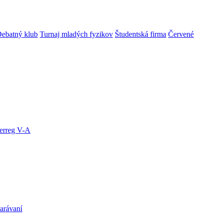
ebatný klub
Turnaj mladých fyzikov
Študentská firma
Červené
terreg V-A
arávaní