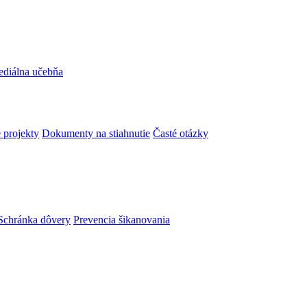
ediálna učebňa
 projekty
Dokumenty na stiahnutie
Časté otázky
Schránka dôvery
Prevencia šikanovania