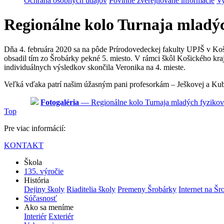
Ochrana osobných údajov
Povinne zverejňované informácie
Vy
Regionálne kolo Turnaja mladýc
Dňa 4. februára 2020 sa na pôde Prírodovedeckej fakulty UPJŠ v Koš
obsadil tím zo Šrobárky pekné 5. miesto. V rámci škôl Košického kra
individuálnych výsledkov skončila Veronika na 4. mieste.
Veľká vďaka patrí našim úžasným pani profesorkám – Ješkovej a Kub
Fotogaléria
— Regionálne kolo Turnaja mladých fyziko
Top
Pre viac informácií:
KONTAKT
Škola
135. výročie
História
Dejiny školy
Riaditelia školy
Premeny Šrobárky
Internet na Šr
Súčasnosť
Ako sa meníme
Interiér
Exteriér