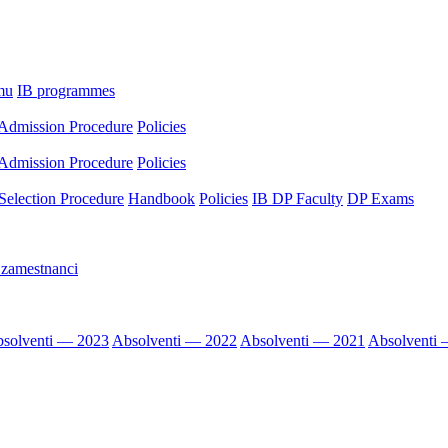
mu
IB programmes
Admission Procedure
Policies
Admission Procedure
Policies
Selection Procedure
Handbook
Policies
IB DP Faculty
DP Exams
 zamestnanci
solventi — 2023
Absolventi — 2022
Absolventi — 2021
Absolventi