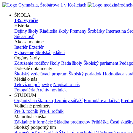
ŠKOLA
135. výročie
História
Dejiny školy
Riaditelia školy
Premeny Šrobárky
Internet na Šr
Súčasnosť
Ako sa meníme
Interiér
Exteriér
Vybavenie
Školská jedáleň
Orgány školy
Združenie rodičov školy
Rada školy
Školský parlament
Pedago
Dôležité dokumenty
Školský vzdelávací program
Školský poriadok
Hodnotiaca spr
Médiá o nás
Televízne príspevky
Napísali o nás
Fotogaléria
Archív noviniek
ŠTÚDIUM
Organizácia šk. roka
Termíny súťaží
Formuláre a tlačivá
Predm
Voliteľné predmety
Pre 3. ročník
Pre 4. ročník
Maturitná skúška
Základné informácie
Skladba predmetov
Prihláška
Časti skúšk
Školský podporný tím
Bezpečnosť na školách
Školský psychológ
Výchovný poradca