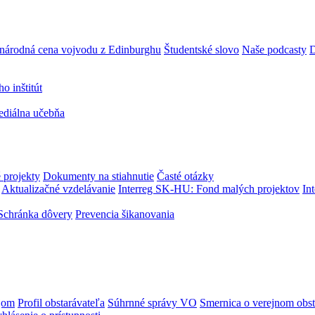
národná cena vojvodu z Edinburghu
Študentské slovo
Naše podcasty
D
 inštitút
ediálna učebňa
 projekty
Dokumenty na stiahnutie
Časté otázky
Aktualizačné vzdelávanie
Interreg SK-HU: Fond malých projektov
In
Schránka dôvery
Prevencia šikanovania
jom
Profil obstarávateľa
Súhrnné správy VO
Smernica o verejnom obst