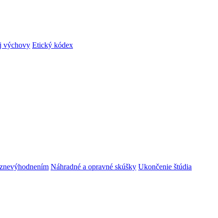
ej výchovy
Etický kódex
m znevýhodnením
Náhradné a opravné skúšky
Ukončenie štúdia