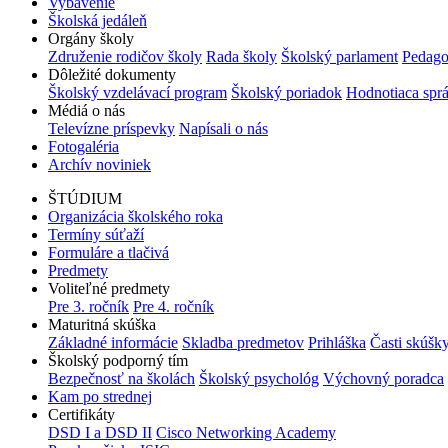
Vybavenie
Školská jedáleň
Orgány školy
Združenie rodičov školy
Rada školy
Školský parlament
Pedago
Dôležité dokumenty
Školský vzdelávací program
Školský poriadok
Hodnotiaca spr
Médiá o nás
Televízne príspevky
Napísali o nás
Fotogaléria
Archív noviniek
ŠTÚDIUM
Organizácia školského roka
Termíny súťaží
Formuláre a tlačivá
Predmety
Voliteľné predmety
Pre 3. ročník
Pre 4. ročník
Maturitná skúška
Základné informácie
Skladba predmetov
Prihláška
Časti skúšk
Školský podporný tím
Bezpečnosť na školách
Školský psychológ
Výchovný poradca
Kam po strednej
Certifikáty
DSD I a DSD II
Cisco Networking Academy