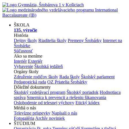
ŠKOLA
135. výročie
História
Dejiny školy
Riaditelia školy
Premeny Šrobárky
Internet na
Šrobárke
Súčasnosť
Ako sa meníme
Interiér
Exteriér
Vybavenie
Školská jedáleň
Orgány školy
Združenie rodičov školy
Rada školy
Školský parlament
Pedagogická rada
OZ Priatelia Šrobárky
Dôležité dokumenty
Školský vzdelávací program
Školský poriadok
Hodnotiaca
správa
Smernica k prevencii a riešeniu šikanovania
Oslobodenie od telesnej výchovy
Etický kódex
Médiá o nás
Televízne príspevky
Napísali o nás
Fotogaléria
Archív noviniek
ŠTÚDIUM
Organizácia šk. roka
Termíny súťaží
Formuláre a tlačivá