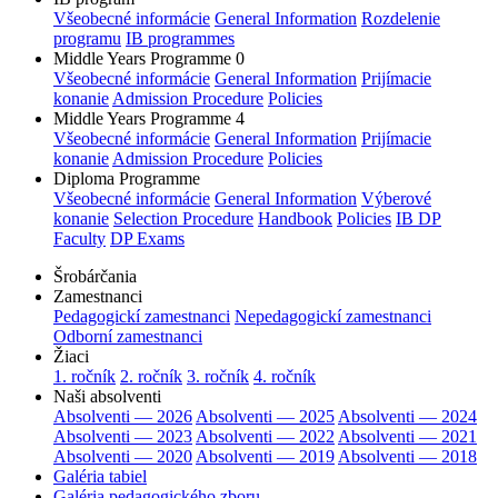
Všeobecné informácie
General Information
Rozdelenie
programu
IB programmes
Middle Years Programme 0
Všeobecné informácie
General Information
Prijímacie
konanie
Admission Procedure
Policies
Middle Years Programme 4
Všeobecné informácie
General Information
Prijímacie
konanie
Admission Procedure
Policies
Diploma Programme
Všeobecné informácie
General Information
Výberové
konanie
Selection Procedure
Handbook
Policies
IB DP
Faculty
DP Exams
Šrobárčania
Zamestnanci
Pedagogickí zamestnanci
Nepedagogickí zamestnanci
Odborní zamestnanci
Žiaci
1. ročník
2. ročník
3. ročník
4. ročník
Naši absolventi
Absolventi — 2026
Absolventi — 2025
Absolventi — 2024
Absolventi — 2023
Absolventi — 2022
Absolventi — 2021
Absolventi — 2020
Absolventi — 2019
Absolventi — 2018
Galéria tabiel
Galéria pedagogického zboru