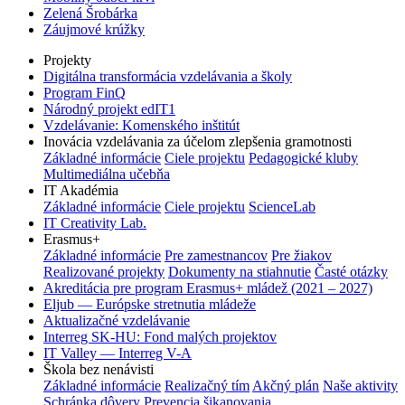
Zelená Šrobárka
Záujmové krúžky
Projekty
Digitálna transformácia vzdelávania a školy
Program FinQ
Národný projekt edIT1
Vzdelávanie: Komenského inštitút
Inovácia vzdelávania za účelom zlepšenia gramotnosti
Základné informácie
Ciele projektu
Pedagogické kluby
Multimediálna učebňa
IT Akadémia
Základné informácie
Ciele projektu
ScienceLab
IT Creativity Lab.
Erasmus+
Základné informácie
Pre zamestnancov
Pre žiakov
Realizované projekty
Dokumenty na stiahnutie
Časté otázky
Akreditácia pre program Erasmus+ mládež (2021 – 2027)
Eljub — Európske stretnutia mládeže
Aktualizačné vzdelávanie
Interreg SK-HU: Fond malých projektov
IT Valley — Interreg V-A
Škola bez nenávisti
Základné informácie
Realizačný tím
Akčný plán
Naše aktivity
Schránka dôvery
Prevencia šikanovania