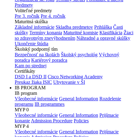
Predmety
Voliteľné predmety
Pre 3. ročník
Pre 4. ročník
Maturitná skúška
Základné informácie
Skladba predmetov
Prihláška
Časti
skúšky
Termíny konania
Maturitné komisie
Klasifikácia
Žiaci
so zdravotným znevýhodnením
Náhradné a opravné skúšky
Ukončenie štúdia
Školský podporný tím
Bezpečnosť na školách
Školský psychológ
Výchovný
poradca
Kariérový poradca
Kam po strednej
Certifikáty
DSD I a DSD II
Cisco Networking Academy
Preukaz žiaka ISIC
Ubytovanie v ŠI
IB PROGRAM
IB program
Všeobecné informácie
General Information
Rozdelenie
programu
IB programmes
MYP 0
Všeobecné informácie
General Information
Prijímacie
konanie
Admission Procedure
Policies
MYP 4
Všeobecné informácie
General Information
Prijímacie