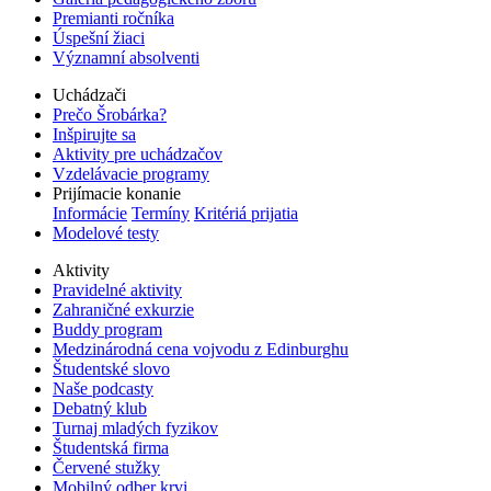
Premianti ročníka
Úspešní žiaci
Významní absolventi
Uchádzači
Prečo Šrobárka?
Inšpirujte sa
Aktivity pre uchádzačov
Vzdelávacie programy
Prijímacie konanie
Informácie
Termíny
Kritériá prijatia
Modelové testy
Aktivity
Pravidelné aktivity
Zahraničné exkurzie
Buddy program
Medzinárodná cena vojvodu z Edinburghu
Študentské slovo
Naše podcasty
Debatný klub
Turnaj mladých fyzikov
Študentská firma
Červené stužky
Mobilný odber krvi