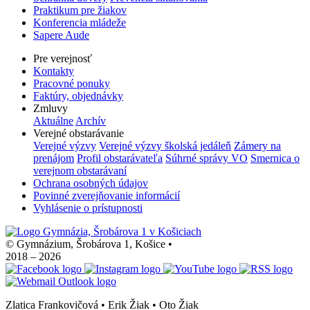
Praktikum pre žiakov
Konferencia mládeže
Sapere Aude
Pre verejnosť
Kontakty
Pracovné ponuky
Faktúry, objednávky
Zmluvy
Aktuálne
Archív
Verejné obstarávanie
Verejné výzvy
Verejné výzvy školská jedáleň
Zámery na
prenájom
Profil obstarávateľa
Súhrné správy VO
Smernica o
verejnom obstarávaní
Ochrana osobných údajov
Povinné zverejňovanie informácií
Vyhlásenie o prístupnosti
© Gymnázium, Šrobárova 1, Košice
•
2018 – 2026
Zlatica Frankovičová • Erik Žiak • Oto Žiak