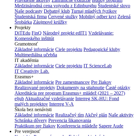
Pravidelné aktivity
Zahraničné exkurzie
Buddy program
Medzinárodná cena vojvodu z Edinburghu
Študentské slovo
Naše podcasty
Debatný klub
Turnaj mladých fyzikov
Študentská firma
Červené stužky
Mobilný odber krvi
Zelená
Šrobárka
Záujmové krúžky
Projekty
DiTEdu
FinQ
Národný projekt edIT1
Vzdelávanie:
Komenského inštitút
Gramotnosť
Základné informácie
Ciele projektu
Pedagogické kluby
Multimediálna učebňa
IT akadémia
Základné informácie
Ciele projektu
IT ScienceLab
IT Creativity Lab.
Erasmus+
Základné informácie
Pre zamestnancov
Pre žiakov
Realizované projekty
Dokumenty na stiahnutie
Časté otázky
Akreditácia pre program Erasmus+ mládež (2021 – 2027)
eljub
Aktualizačné vzdelávanie
Interreg SK-HU: Fond
malých projektov
Interreg V-A
Škola bez nenávisti
Základné informácie
Realizačný tím
Akčný plán
Naše aktivity
Schránka dôvery
Prevencia šikanovania
Praktikum pre žiakov
Konferencia mládeže
Sapere Aude
Pre verejnosť