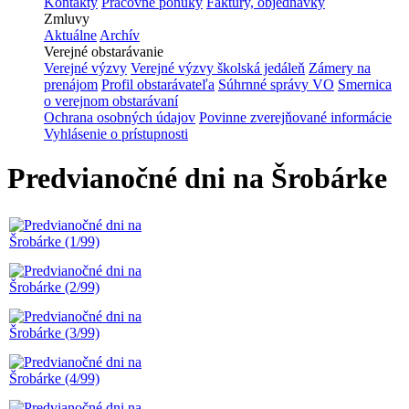
Kontakty
Pracovné ponuky
Faktúry, objednávky
Zmluvy
Aktuálne
Archív
Verejné obstarávanie
Verejné výzvy
Verejné výzvy školská jedáleň
Zámery na
prenájom
Profil obstarávateľa
Súhrnné správy VO
Smernica
o verejnom obstarávaní
Ochrana osobných údajov
Povinne zverejňované informácie
Vyhlásenie o prístupnosti
Predvianočné dni na Šrobárke