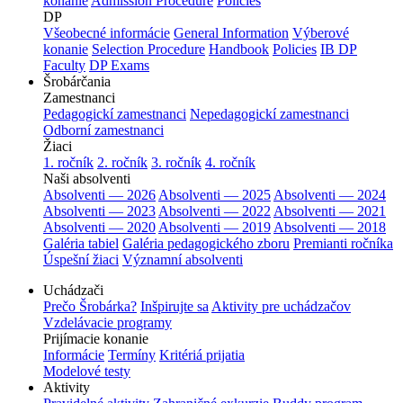
konanie
Admission Procedure
Policies
DP
Všeobecné informácie
General Information
Výberové
konanie
Selection Procedure
Handbook
Policies
IB DP
Faculty
DP Exams
Šrobárčania
Zamestnanci
Pedagogickí zamestnanci
Nepedagogickí zamestnanci
Odborní zamestnanci
Žiaci
1. ročník
2. ročník
3. ročník
4. ročník
Naši absolventi
Absolventi — 2026
Absolventi — 2025
Absolventi — 2024
Absolventi — 2023
Absolventi — 2022
Absolventi — 2021
Absolventi — 2020
Absolventi — 2019
Absolventi — 2018
Galéria tabiel
Galéria pedagogického zboru
Premianti ročníka
Úspešní žiaci
Významní absolventi
Uchádzači
Prečo Šrobárka?
Inšpirujte sa
Aktivity pre uchádzačov
Vzdelávacie programy
Prijímacie konanie
Informácie
Termíny
Kritériá prijatia
Modelové testy
Aktivity