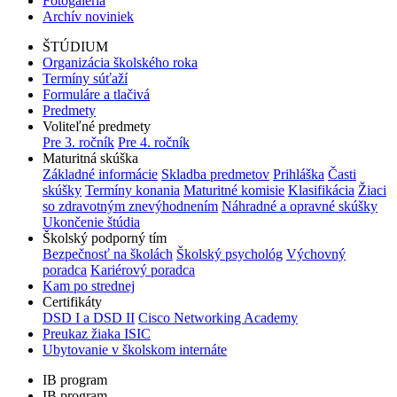
Fotogaléria
Archív noviniek
ŠTÚDIUM
Organizácia školského roka
Termíny súťaží
Formuláre a tlačivá
Predmety
Voliteľné predmety
Pre 3. ročník
Pre 4. ročník
Maturitná skúška
Základné informácie
Skladba predmetov
Prihláška
Časti
skúšky
Termíny konania
Maturitné komisie
Klasifikácia
Žiaci
so zdravotným znevýhodnením
Náhradné a opravné skúšky
Ukončenie štúdia
Školský podporný tím
Bezpečnosť na školách
Školský psychológ
Výchovný
poradca
Kariérový poradca
Kam po strednej
Certifikáty
DSD I a DSD II
Cisco Networking Academy
Preukaz žiaka ISIC
Ubytovanie v školskom internáte
IB program
IB program