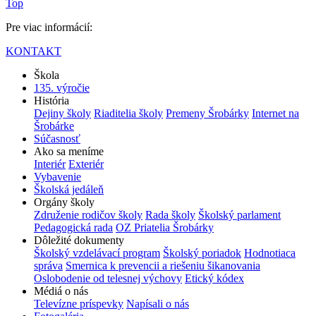
Top
Pre viac informácií:
KONTAKT
Škola
135. výročie
História
Dejiny školy
Riaditelia školy
Premeny Šrobárky
Internet na
Šrobárke
Súčasnosť
Ako sa meníme
Interiér
Exteriér
Vybavenie
Školská jedáleň
Orgány školy
Združenie rodičov školy
Rada školy
Školský parlament
Pedagogická rada
OZ Priatelia Šrobárky
Dôležité dokumenty
Školský vzdelávací program
Školský poriadok
Hodnotiaca
správa
Smernica k prevencii a riešeniu šikanovania
Oslobodenie od telesnej výchovy
Etický kódex
Médiá o nás
Televízne príspevky
Napísali o nás