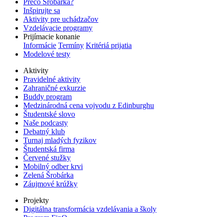
Prečo Šrobárka?
Inšpirujte sa
Aktivity pre uchádzačov
Vzdelávacie programy
Prijímacie konanie
Informácie
Termíny
Kritériá prijatia
Modelové testy
Aktivity
Pravidelné aktivity
Zahraničné exkurzie
Buddy program
Medzinárodná cena vojvodu z Edinburghu
Študentské slovo
Naše podcasty
Debatný klub
Turnaj mladých fyzikov
Študentská firma
Červené stužky
Mobilný odber krvi
Zelená Šrobárka
Záujmové krúžky
Projekty
Digitálna transformácia vzdelávania a školy