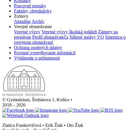
Kontakty
Pracovné ponuky
Faktúry, objednávky
Zmluvy
Aktuálne
Archív
Verejné obstarávanie
Verejné výzvy
Verejné výzvy školská jedáleň
Zámery na
prenájom
Profil obstarávateľa
Súhrné správy VO
Smernica o
verejnom obstarávaní
Ochrana osobných údajov
Povinné zverejňovanie informácií
Vyhlásenie o prístupnosti
© Gymnázium, Šrobárova 1, Košice
•
2018 – 2026
Zlatica Frankovičová • Erik Žiak • Oto Žiak