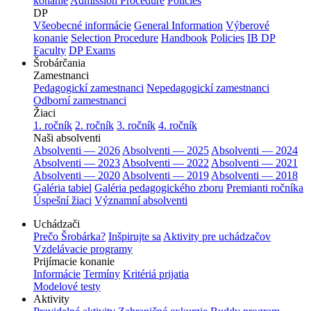
konanie
Admission Procedure
Policies
DP
Všeobecné informácie
General Information
Výberové
konanie
Selection Procedure
Handbook
Policies
IB DP
Faculty
DP Exams
Šrobárčania
Zamestnanci
Pedagogickí zamestnanci
Nepedagogickí zamestnanci
Odborní zamestnanci
Žiaci
1. ročník
2. ročník
3. ročník
4. ročník
Naši absolventi
Absolventi — 2026
Absolventi — 2025
Absolventi — 2024
Absolventi — 2023
Absolventi — 2022
Absolventi — 2021
Absolventi — 2020
Absolventi — 2019
Absolventi — 2018
Galéria tabiel
Galéria pedagogického zboru
Premianti ročníka
Úspešní žiaci
Významní absolventi
Uchádzači
Prečo Šrobárka?
Inšpirujte sa
Aktivity pre uchádzačov
Vzdelávacie programy
Prijímacie konanie
Informácie
Termíny
Kritériá prijatia
Modelové testy
Aktivity