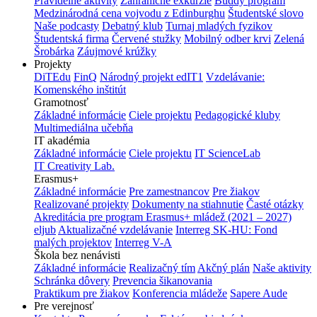
Pravidelné aktivity
Zahraničné exkurzie
Buddy program
Medzinárodná cena vojvodu z Edinburghu
Študentské slovo
Naše podcasty
Debatný klub
Turnaj mladých fyzikov
Študentská firma
Červené stužky
Mobilný odber krvi
Zelená
Šrobárka
Záujmové krúžky
Projekty
DiTEdu
FinQ
Národný projekt edIT1
Vzdelávanie:
Komenského inštitút
Gramotnosť
Základné informácie
Ciele projektu
Pedagogické kluby
Multimediálna učebňa
IT akadémia
Základné informácie
Ciele projektu
IT ScienceLab
IT Creativity Lab.
Erasmus+
Základné informácie
Pre zamestnancov
Pre žiakov
Realizované projekty
Dokumenty na stiahnutie
Časté otázky
Akreditácia pre program Erasmus+ mládež (2021 – 2027)
eljub
Aktualizačné vzdelávanie
Interreg SK-HU: Fond
malých projektov
Interreg V-A
Škola bez nenávisti
Základné informácie
Realizačný tím
Akčný plán
Naše aktivity
Schránka dôvery
Prevencia šikanovania
Praktikum pre žiakov
Konferencia mládeže
Sapere Aude
Pre verejnosť