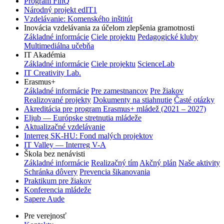
Program FinQ
Národný projekt edIT1
Vzdelávanie: Komenského inštitút
Inovácia vzdelávania za účelom zlepšenia gramotnosti
Základné informácie
Ciele projektu
Pedagogické kluby
Multimediálna učebňa
IT Akadémia
Základné informácie
Ciele projektu
ScienceLab
IT Creativity Lab.
Erasmus+
Základné informácie
Pre zamestnancov
Pre žiakov
Realizované projekty
Dokumenty na stiahnutie
Časté otázky
Akreditácia pre program Erasmus+ mládež (2021 – 2027)
Eljub — Európske stretnutia mládeže
Aktualizačné vzdelávanie
Interreg SK-HU: Fond malých projektov
IT Valley — Interreg V-A
Škola bez nenávisti
Základné informácie
Realizačný tím
Akčný plán
Naše aktivity
Schránka dôvery
Prevencia šikanovania
Praktikum pre žiakov
Konferencia mládeže
Sapere Aude
Pre verejnosť