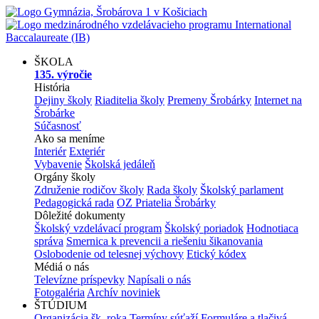
ŠKOLA
135. výročie
História
Dejiny školy
Riaditelia školy
Premeny Šrobárky
Internet na
Šrobárke
Súčasnosť
Ako sa meníme
Interiér
Exteriér
Vybavenie
Školská jedáleň
Orgány školy
Združenie rodičov školy
Rada školy
Školský parlament
Pedagogická rada
OZ Priatelia Šrobárky
Dôležité dokumenty
Školský vzdelávací program
Školský poriadok
Hodnotiaca
správa
Smernica k prevencii a riešeniu šikanovania
Oslobodenie od telesnej výchovy
Etický kódex
Médiá o nás
Televízne príspevky
Napísali o nás
Fotogaléria
Archív noviniek
ŠTÚDIUM
Organizácia šk. roka
Termíny súťaží
Formuláre a tlačivá