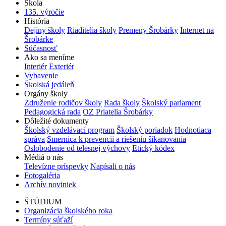
Škola
135. výročie
História
Dejiny školy
Riaditelia školy
Premeny Šrobárky
Internet na
Šrobárke
Súčasnosť
Ako sa meníme
Interiér
Exteriér
Vybavenie
Školská jedáleň
Orgány školy
Združenie rodičov školy
Rada školy
Školský parlament
Pedagogická rada
OZ Priatelia Šrobárky
Dôležité dokumenty
Školský vzdelávací program
Školský poriadok
Hodnotiaca
správa
Smernica k prevencii a riešeniu šikanovania
Oslobodenie od telesnej výchovy
Etický kódex
Médiá o nás
Televízne príspevky
Napísali o nás
Fotogaléria
Archív noviniek
ŠTÚDIUM
Organizácia školského roka
Termíny súťaží