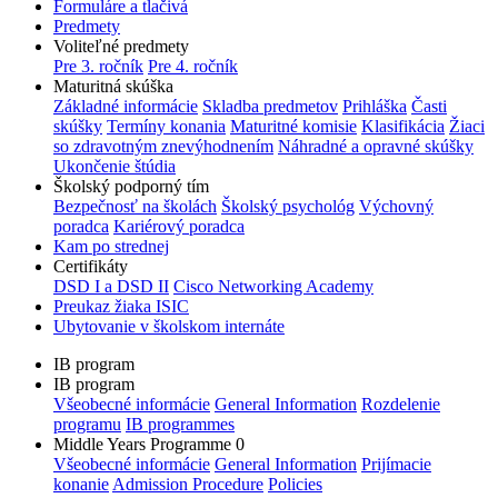
Formuláre a tlačivá
Predmety
Voliteľné predmety
Pre 3. ročník
Pre 4. ročník
Maturitná skúška
Základné informácie
Skladba predmetov
Prihláška
Časti
skúšky
Termíny konania
Maturitné komisie
Klasifikácia
Žiaci
so zdravotným znevýhodnením
Náhradné a opravné skúšky
Ukončenie štúdia
Školský podporný tím
Bezpečnosť na školách
Školský psychológ
Výchovný
poradca
Kariérový poradca
Kam po strednej
Certifikáty
DSD I a DSD II
Cisco Networking Academy
Preukaz žiaka ISIC
Ubytovanie v školskom internáte
IB program
IB program
Všeobecné informácie
General Information
Rozdelenie
programu
IB programmes
Middle Years Programme 0
Všeobecné informácie
General Information
Prijímacie
konanie
Admission Procedure
Policies