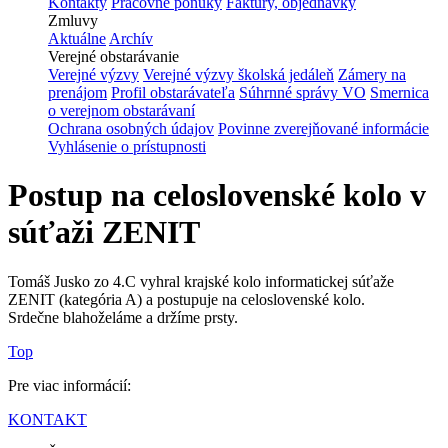
Kontakty
Pracovné ponuky
Faktúry, objednávky
Zmluvy
Aktuálne
Archív
Verejné obstarávanie
Verejné výzvy
Verejné výzvy školská jedáleň
Zámery na
prenájom
Profil obstarávateľa
Súhrnné správy VO
Smernica
o verejnom obstarávaní
Ochrana osobných údajov
Povinne zverejňované informácie
Vyhlásenie o prístupnosti
Postup na celoslovenské kolo v
súťaži ZENIT
Tomáš Jusko zo 4.C vyhral krajské kolo informatickej súťaže
ZENIT (kategória A) a postupuje na celoslovenské kolo.
Srdečne blahoželáme a držíme prsty.
Top
Pre viac informácií:
KONTAKT