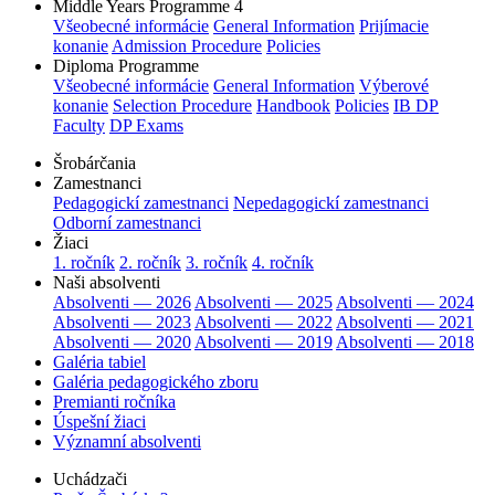
Middle Years Programme 4
Všeobecné informácie
General Information
Prijímacie
konanie
Admission Procedure
Policies
Diploma Programme
Všeobecné informácie
General Information
Výberové
konanie
Selection Procedure
Handbook
Policies
IB DP
Faculty
DP Exams
Šrobárčania
Zamestnanci
Pedagogickí zamestnanci
Nepedagogickí zamestnanci
Odborní zamestnanci
Žiaci
1. ročník
2. ročník
3. ročník
4. ročník
Naši absolventi
Absolventi — 2026
Absolventi — 2025
Absolventi — 2024
Absolventi — 2023
Absolventi — 2022
Absolventi — 2021
Absolventi — 2020
Absolventi — 2019
Absolventi — 2018
Galéria tabiel
Galéria pedagogického zboru
Premianti ročníka
Úspešní žiaci
Významní absolventi
Uchádzači