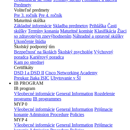
Predmety
Voliteľné predmety
Pre 3. ročník
Pre 4. ročník
Maturitná skúška
Základné informácie
Skladba predmetov
Prihláška
Časti
skúšky
Termíny konania
Maturitné komisie
Klasifikácia
Žiaci
so zdravotným znevýhodnením
Náhradné a opravné skúšky
Ukončenie štúdia
Školský podporný tím
Bezpečnosť na školách
Školský psychológ
Výchovný
poradca
Kariérový poradca
Kam po strednej
Certifikáty
DSD I a DSD II
Cisco Networking Academy
Preukaz žiaka ISIC
Ubytovanie v ŠI
IB PROGRAM
IB program
Všeobecné informácie
General Information
Rozdelenie
programu
IB programmes
MYP 0
Všeobecné informácie
General Information
Prijímacie
konanie
Admission Procedure
Policies
MYP 4
Všeobecné informácie
General Information
Prijímacie