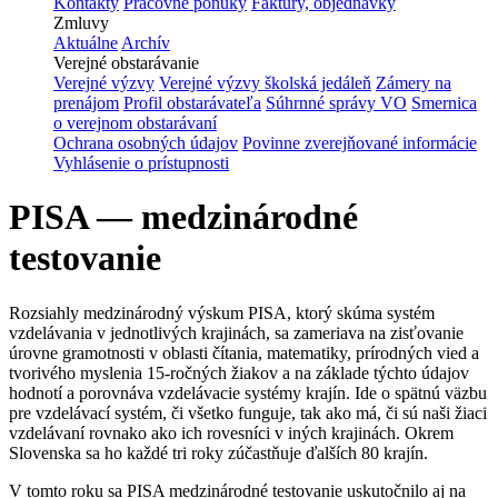
Kontakty
Pracovné ponuky
Faktúry, objednávky
Zmluvy
Aktuálne
Archív
Verejné obstarávanie
Verejné výzvy
Verejné výzvy školská jedáleň
Zámery na
prenájom
Profil obstarávateľa
Súhrnné správy VO
Smernica
o verejnom obstarávaní
Ochrana osobných údajov
Povinne zverejňované informácie
Vyhlásenie o prístupnosti
PISA — medzinárodné
testovanie
Rozsiahly medzinárodný výskum PISA, ktorý skúma systém
vzdelávania v jednotlivých krajinách, sa zameriava na zisťovanie
úrovne gramotnosti v oblasti čítania, matematiky, prírodných vied a
tvorivého myslenia 15-ročných žiakov a na základe týchto údajov
hodnotí a porovnáva vzdelávacie systémy krajín. Ide o spätnú väzbu
pre vzdelávací systém, či všetko funguje, tak ako má, či sú naši žiaci
vzdelávaní rovnako ako ich rovesníci v iných krajinách. Okrem
Slovenska sa ho každé tri roky zúčastňuje ďalších 80 krajín.
V tomto roku sa PISA medzinárodné testovanie uskutočnilo aj na