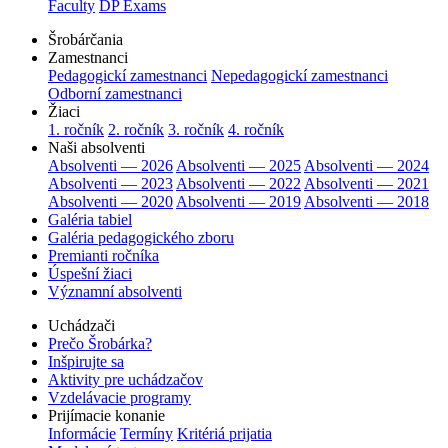
Faculty
DP Exams
Šrobárčania
Zamestnanci
Pedagogickí zamestnanci
Nepedagogickí zamestnanci
Odborní zamestnanci
Žiaci
1. ročník
2. ročník
3. ročník
4. ročník
Naši absolventi
Absolventi — 2026
Absolventi — 2025
Absolventi — 2024
Absolventi — 2023
Absolventi — 2022
Absolventi — 2021
Absolventi — 2020
Absolventi — 2019
Absolventi — 2018
Galéria tabiel
Galéria pedagogického zboru
Premianti ročníka
Úspešní žiaci
Významní absolventi
Uchádzači
Prečo Šrobárka?
Inšpirujte sa
Aktivity pre uchádzačov
Vzdelávacie programy
Prijímacie konanie
Informácie
Termíny
Kritériá prijatia