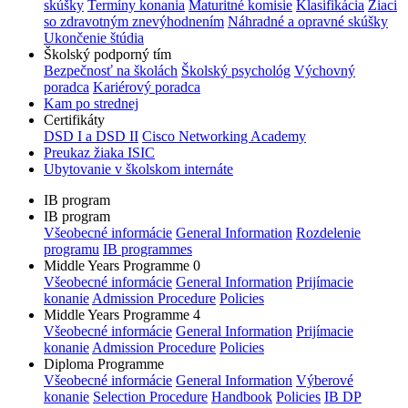
skúšky
Termíny konania
Maturitné komisie
Klasifikácia
Žiaci
so zdravotným znevýhodnením
Náhradné a opravné skúšky
Ukončenie štúdia
Školský podporný tím
Bezpečnosť na školách
Školský psychológ
Výchovný
poradca
Kariérový poradca
Kam po strednej
Certifikáty
DSD I a DSD II
Cisco Networking Academy
Preukaz žiaka ISIC
Ubytovanie v školskom internáte
IB program
IB program
Všeobecné informácie
General Information
Rozdelenie
programu
IB programmes
Middle Years Programme 0
Všeobecné informácie
General Information
Prijímacie
konanie
Admission Procedure
Policies
Middle Years Programme 4
Všeobecné informácie
General Information
Prijímacie
konanie
Admission Procedure
Policies
Diploma Programme
Všeobecné informácie
General Information
Výberové
konanie
Selection Procedure
Handbook
Policies
IB DP