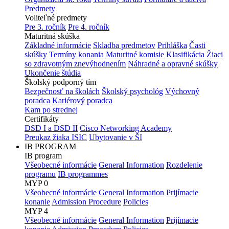
Predmety
Voliteľné predmety
Pre 3. ročník
Pre 4. ročník
Maturitná skúška
Základné informácie
Skladba predmetov
Prihláška
Časti
skúšky
Termíny konania
Maturitné komisie
Klasifikácia
Žiaci
so zdravotným znevýhodnením
Náhradné a opravné skúšky
Ukončenie štúdia
Školský podporný tím
Bezpečnosť na školách
Školský psychológ
Výchovný
poradca
Kariérový poradca
Kam po strednej
Certifikáty
DSD I a DSD II
Cisco Networking Academy
Preukaz žiaka ISIC
Ubytovanie v ŠI
IB PROGRAM
IB program
Všeobecné informácie
General Information
Rozdelenie
programu
IB programmes
MYP 0
Všeobecné informácie
General Information
Prijímacie
konanie
Admission Procedure
Policies
MYP 4
Všeobecné informácie
General Information
Prijímacie