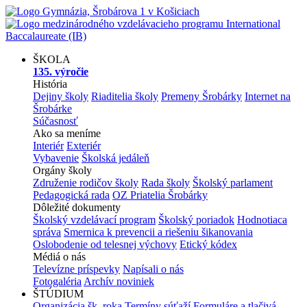
ŠKOLA
135. výročie
História
Dejiny školy
Riaditelia školy
Premeny Šrobárky
Internet na
Šrobárke
Súčasnosť
Ako sa meníme
Interiér
Exteriér
Vybavenie
Školská jedáleň
Orgány školy
Združenie rodičov školy
Rada školy
Školský parlament
Pedagogická rada
OZ Priatelia Šrobárky
Dôležité dokumenty
Školský vzdelávací program
Školský poriadok
Hodnotiaca
správa
Smernica k prevencii a riešeniu šikanovania
Oslobodenie od telesnej výchovy
Etický kódex
Médiá o nás
Televízne príspevky
Napísali o nás
Fotogaléria
Archív noviniek
ŠTÚDIUM
Organizácia šk. roka
Termíny súťaží
Formuláre a tlačivá