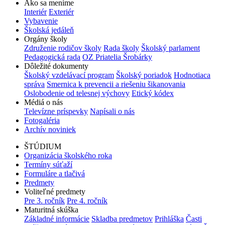
Ako sa meníme
Interiér
Exteriér
Vybavenie
Školská jedáleň
Orgány školy
Združenie rodičov školy
Rada školy
Školský parlament
Pedagogická rada
OZ Priatelia Šrobárky
Dôležité dokumenty
Školský vzdelávací program
Školský poriadok
Hodnotiaca
správa
Smernica k prevencii a riešeniu šikanovania
Oslobodenie od telesnej výchovy
Etický kódex
Médiá o nás
Televízne príspevky
Napísali o nás
Fotogaléria
Archív noviniek
ŠTÚDIUM
Organizácia školského roka
Termíny súťaží
Formuláre a tlačivá
Predmety
Voliteľné predmety
Pre 3. ročník
Pre 4. ročník
Maturitná skúška
Základné informácie
Skladba predmetov
Prihláška
Časti