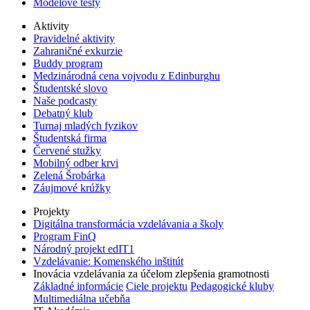
Modelové testy
Aktivity
Pravidelné aktivity
Zahraničné exkurzie
Buddy program
Medzinárodná cena vojvodu z Edinburghu
Študentské slovo
Naše podcasty
Debatný klub
Turnaj mladých fyzikov
Študentská firma
Červené stužky
Mobilný odber krvi
Zelená Šrobárka
Záujmové krúžky
Projekty
Digitálna transformácia vzdelávania a školy
Program FinQ
Národný projekt edIT1
Vzdelávanie: Komenského inštitút
Inovácia vzdelávania za účelom zlepšenia gramotnosti
Základné informácie
Ciele projektu
Pedagogické kluby
Multimediálna učebňa