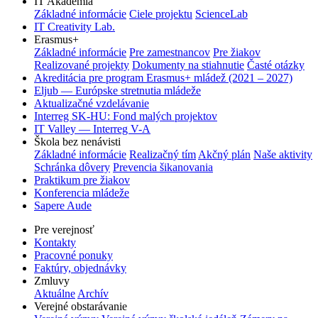
IT Akadémia
Základné informácie
Ciele projektu
ScienceLab
IT Creativity Lab.
Erasmus+
Základné informácie
Pre zamestnancov
Pre žiakov
Realizované projekty
Dokumenty na stiahnutie
Časté otázky
Akreditácia pre program Erasmus+ mládež (2021 – 2027)
Eljub — Európske stretnutia mládeže
Aktualizačné vzdelávanie
Interreg SK-HU: Fond malých projektov
IT Valley — Interreg V-A
Škola bez nenávisti
Základné informácie
Realizačný tím
Akčný plán
Naše aktivity
Schránka dôvery
Prevencia šikanovania
Praktikum pre žiakov
Konferencia mládeže
Sapere Aude
Pre verejnosť
Kontakty
Pracovné ponuky
Faktúry, objednávky
Zmluvy
Aktuálne
Archív
Verejné obstarávanie