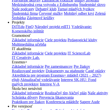
Pravidelné aktivity
Zahraničné exkurzie
Buddy program
Medzinárodná cena vojvodu z Edinburghu
Študentské slovo
Naše podcasty
Debatný klub
Turnaj mladých fyzikov
Študentská firma
Červené stužky
Mobilný odber krvi
Zelená
Šrobárka
Záujmové krúžky
Projekty
DiTEdu
FinQ
Národný projekt edIT1
Vzdelávanie:
Komenského inštitút
Gramotnosť
Základné informácie
Ciele projektu
Pedagogické kluby
Multimediálna učebňa
IT akadémia
Základné informácie
Ciele projektu
IT ScienceLab
IT Creativity Lab.
Erasmus+
Základné informácie
Pre zamestnancov
Pre žiakov
Realizované projekty
Dokumenty na stiahnutie
Časté otázky
Akreditácia pre program Erasmus+ mládež (2021 – 2027)
eljub
Aktualizačné vzdelávanie
Interreg SK-HU: Fond
malých projektov
Interreg V-A
Škola bez nenávisti
Základné informácie
Realizačný tím
Akčný plán
Naše aktivity
Schránka dôvery
Prevencia šikanovania
Praktikum pre žiakov
Konferencia mládeže
Sapere Aude
Pre verejnosť