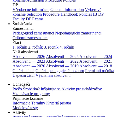
konanie
Admission Procedure
Policies
DP
Všeobecné informácie
General Information
Výberové
konanie
Selection Procedure
Handbook
Policies
IB DP
Faculty
DP Exams
Šrobárčania
Zamestnanci
Pedagogickí zamestnanci
Nepedagogickí zamestnanci
Odborní zamestnanci
Žiaci
1. ročník
2. ročník
3. ročník
4. ročník
Naši absolventi
Absolventi — 2026
Absolventi — 2025
Absolventi — 2024
Absolventi — 2023
Absolventi — 2022
Absolventi — 2021
Absolventi — 2020
Absolventi — 2019
Absolventi — 2018
Galéria tabiel
Galéria pedagogického zboru
Premianti ročníka
Úspešní žiaci
Významní absolventi
Uchádzači
Prečo Šrobárka?
Inšpirujte sa
Aktivity pre uchádzačov
Vzdelávacie programy
Prijímacie konanie
Informácie
Termíny
Kritériá prijatia
Modelové testy
Aktivity