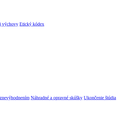
ej výchovy
Etický kódex
m znevýhodnením
Náhradné a opravné skúšky
Ukončenie štúdia