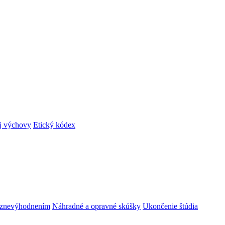
ej výchovy
Etický kódex
m znevýhodnením
Náhradné a opravné skúšky
Ukončenie štúdia