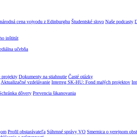
národná cena vojvodu z Edinburghu
Študentské slovo
Naše podcasty
D
 inštitút
ediálna učebňa
 projekty
Dokumenty na stiahnutie
Časté otázky
Aktualizačné vzdelávanie
Interreg SK-HU: Fond malých projektov
In
Schránka dôvery
Prevencia šikanovania
jom
Profil obstarávateľa
Súhrnné správy VO
Smernica o verejnom obst