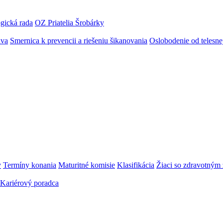
gická rada
OZ Priatelia Šrobárky
áva
Smernica k prevencii a riešeniu šikanovania
Oslobodenie od telesn
y
Termíny konania
Maturitné komisie
Klasifikácia
Žiaci so zdravotný
Kariérový poradca