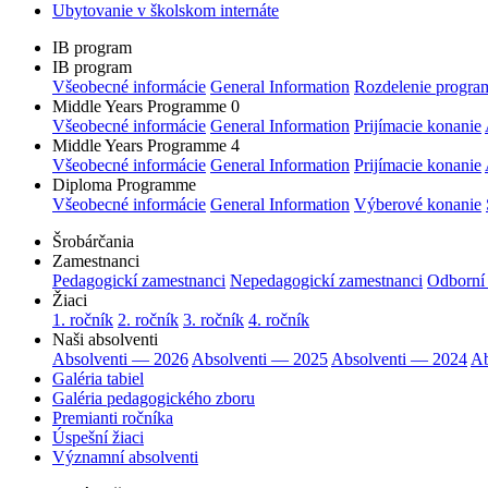
Ubytovanie v školskom internáte
IB program
IB program
Všeobecné informácie
General Information
Rozdelenie progra
Middle Years Programme 0
Všeobecné informácie
General Information
Prijímacie konanie
Middle Years Programme 4
Všeobecné informácie
General Information
Prijímacie konanie
Diploma Programme
Všeobecné informácie
General Information
Výberové konanie
Šrobárčania
Zamestnanci
Pedagogickí zamestnanci
Nepedagogickí zamestnanci
Odborní
Žiaci
1. ročník
2. ročník
3. ročník
4. ročník
Naši absolventi
Absolventi — 2026
Absolventi — 2025
Absolventi — 2024
Ab
Galéria tabiel
Galéria pedagogického zboru
Premianti ročníka
Úspešní žiaci
Významní absolventi