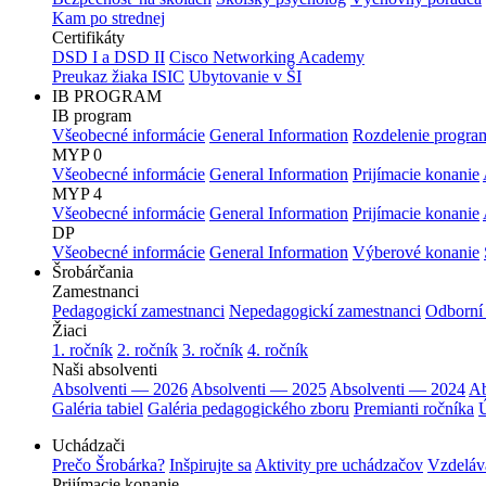
Kam po strednej
Certifikáty
DSD I a DSD II
Cisco Networking Academy
Preukaz žiaka ISIC
Ubytovanie v ŠI
IB PROGRAM
IB program
Všeobecné informácie
General Information
Rozdelenie progra
MYP 0
Všeobecné informácie
General Information
Prijímacie konanie
MYP 4
Všeobecné informácie
General Information
Prijímacie konanie
DP
Všeobecné informácie
General Information
Výberové konanie
Šrobárčania
Zamestnanci
Pedagogickí zamestnanci
Nepedagogickí zamestnanci
Odborní
Žiaci
1. ročník
2. ročník
3. ročník
4. ročník
Naši absolventi
Absolventi — 2026
Absolventi — 2025
Absolventi — 2024
Ab
Galéria tabiel
Galéria pedagogického zboru
Premianti ročníka
Ú
Uchádzači
Prečo Šrobárka?
Inšpirujte sa
Aktivity pre uchádzačov
Vzdeláv
Prijímacie konanie