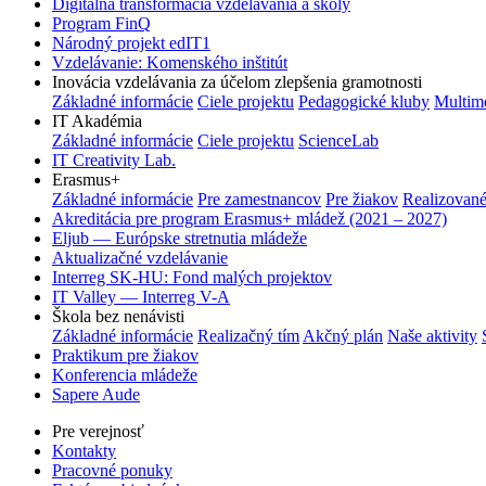
Digitálna transformácia vzdelávania a školy
Program FinQ
Národný projekt edIT1
Vzdelávanie: Komenského inštitút
Inovácia vzdelávania za účelom zlepšenia gramotnosti
Základné informácie
Ciele projektu
Pedagogické kluby
Multim
IT Akadémia
Základné informácie
Ciele projektu
ScienceLab
IT Creativity Lab.
Erasmus+
Základné informácie
Pre zamestnancov
Pre žiakov
Realizované
Akreditácia pre program Erasmus+ mládež (2021 – 2027)
Eljub — Európske stretnutia mládeže
Aktualizačné vzdelávanie
Interreg SK-HU: Fond malých projektov
IT Valley — Interreg V-A
Škola bez nenávisti
Základné informácie
Realizačný tím
Akčný plán
Naše aktivity
Praktikum pre žiakov
Konferencia mládeže
Sapere Aude
Pre verejnosť
Kontakty
Pracovné ponuky