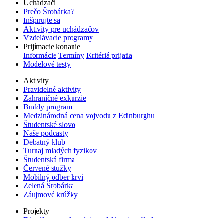
Uchádzači
Prečo Šrobárka?
Inšpirujte sa
Aktivity pre uchádzačov
Vzdelávacie programy
Prijímacie konanie
Informácie
Termíny
Kritériá prijatia
Modelové testy
Aktivity
Pravidelné aktivity
Zahraničné exkurzie
Buddy program
Medzinárodná cena vojvodu z Edinburghu
Študentské slovo
Naše podcasty
Debatný klub
Turnaj mladých fyzikov
Študentská firma
Červené stužky
Mobilný odber krvi
Zelená Šrobárka
Záujmové krúžky
Projekty