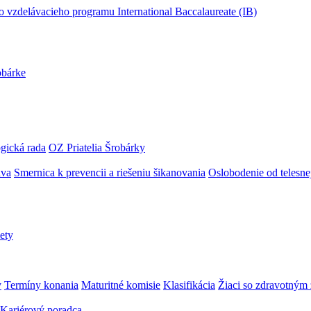
obárke
gická rada
OZ Priatelia Šrobárky
áva
Smernica k prevencii a riešeniu šikanovania
Oslobodenie od telesn
ety
y
Termíny konania
Maturitné komisie
Klasifikácia
Žiaci so zdravotný
Kariérový poradca