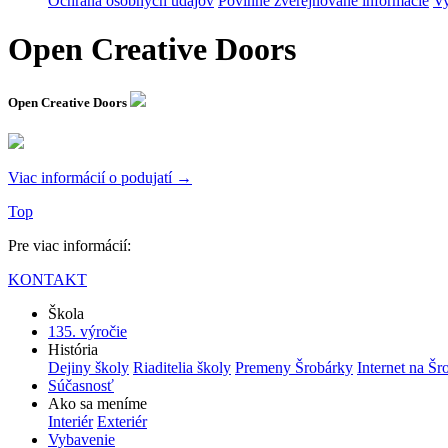
Ochrana osobných údajov
Povinne zverejňované informácie
Vy
Open Creative Doors
Open Creative Doors
Viac informácií o podujatí →
Top
Pre viac informácií:
KONTAKT
Škola
135. výročie
História
Dejiny školy
Riaditelia školy
Premeny Šrobárky
Internet na Šr
Súčasnosť
Ako sa meníme
Interiér
Exteriér
Vybavenie