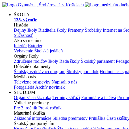
ŠKOLA
135. výročie
História
Dejiny školy
Riaditelia školy
Premeny Šrobárky
Internet na Šr
Súčasnosť
Ako sa meníme
Interiér
Exteriér
Vybavenie
Školská jedáleň
Orgány školy
Združenie rodičov školy
Rada školy
Školský parlament
Pedago
Dôležité dokumenty
Školský vzdelávací program
Školský poriadok
Hodnotiaca spr
Médiá o nás
Televízne príspevky
Napísali o nás
Fotogaléria
Archív noviniek
ŠTÚDIUM
Organizácia šk. roka
Termíny súťaží
Formuláre a tlačivá
Predm
Voliteľné predmety
Pre 3. ročník
Pre 4. ročník
Maturitná skúška
Základné informácie
Skladba predmetov
Prihláška
Časti skúšk
Školský podporný tím
Bezpečnosť na školách
Školský psychológ
Výchovný poradca