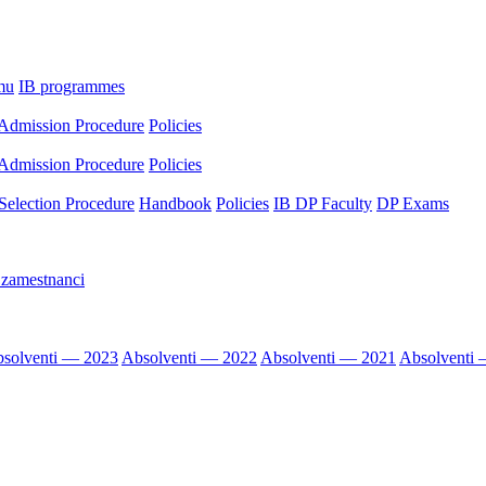
mu
IB programmes
Admission Procedure
Policies
Admission Procedure
Policies
Selection Procedure
Handbook
Policies
IB DP Faculty
DP Exams
 zamestnanci
solventi — 2023
Absolventi — 2022
Absolventi — 2021
Absolventi