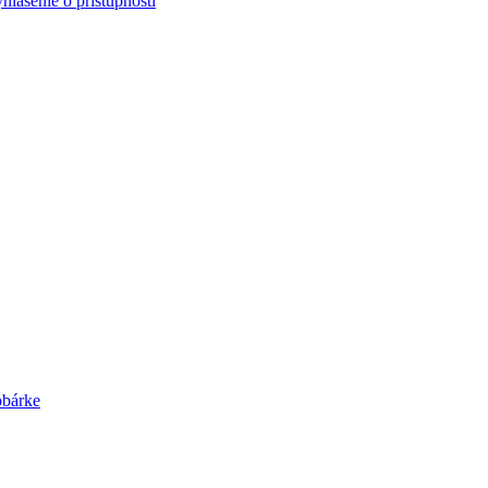
hlásenie o prístupnosti
obárke