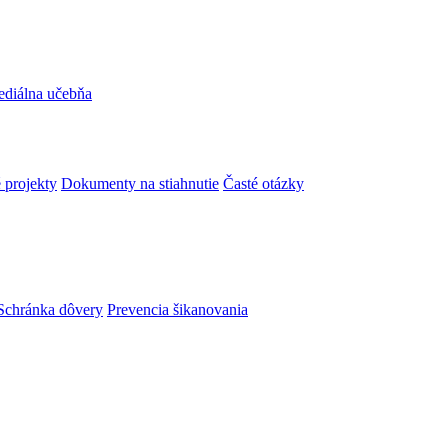
ediálna učebňa
 projekty
Dokumenty na stiahnutie
Časté otázky
Schránka dôvery
Prevencia šikanovania