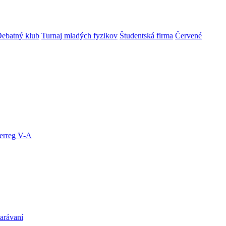
ebatný klub
Turnaj mladých fyzikov
Študentská firma
Červené
terreg V-A
arávaní