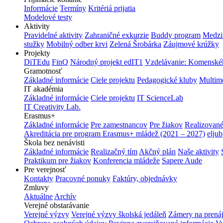
Informácie
Termíny
Kritériá prijatia
Modelové testy
Aktivity
Pravidelné aktivity
Zahraničné exkurzie
Buddy program
Medzi
stužky
Mobilný odber krvi
Zelená Šrobárka
Záujmové krúžky
Projekty
DiTEdu
FinQ
Národný projekt edIT1
Vzdelávanie: Komenského
Gramotnosť
Základné informácie
Ciele projektu
Pedagogické kluby
Multim
IT akadémia
Základné informácie
Ciele projektu
IT ScienceLab
IT Creativity Lab.
Erasmus+
Základné informácie
Pre zamestnancov
Pre žiakov
Realizované
Akreditácia pre program Erasmus+ mládež (2021 – 2027)
eljub
Škola bez nenávisti
Základné informácie
Realizačný tím
Akčný plán
Naše aktivity
Praktikum pre žiakov
Konferencia mládeže
Sapere Aude
Pre verejnosť
Kontakty
Pracovné ponuky
Faktúry, objednávky
Zmluvy
Aktuálne
Archív
Verejné obstarávanie
Verejné výzvy
Verejné výzvy školská jedáleň
Zámery na prená