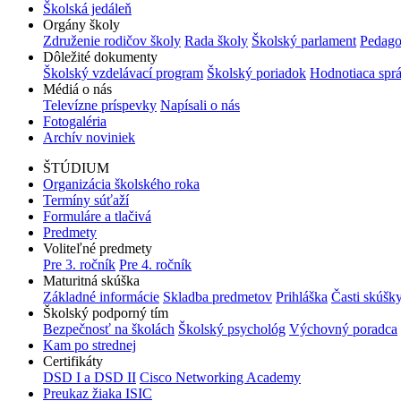
Školská jedáleň
Orgány školy
Združenie rodičov školy
Rada školy
Školský parlament
Pedago
Dôležité dokumenty
Školský vzdelávací program
Školský poriadok
Hodnotiaca spr
Médiá o nás
Televízne príspevky
Napísali o nás
Fotogaléria
Archív noviniek
ŠTÚDIUM
Organizácia školského roka
Termíny súťaží
Formuláre a tlačivá
Predmety
Voliteľné predmety
Pre 3. ročník
Pre 4. ročník
Maturitná skúška
Základné informácie
Skladba predmetov
Prihláška
Časti skúšk
Školský podporný tím
Bezpečnosť na školách
Školský psychológ
Výchovný poradca
Kam po strednej
Certifikáty
DSD I a DSD II
Cisco Networking Academy
Preukaz žiaka ISIC