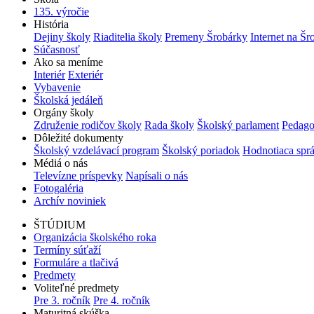
135. výročie
História
Dejiny školy
Riaditelia školy
Premeny Šrobárky
Internet na Šr
Súčasnosť
Ako sa meníme
Interiér
Exteriér
Vybavenie
Školská jedáleň
Orgány školy
Združenie rodičov školy
Rada školy
Školský parlament
Pedago
Dôležité dokumenty
Školský vzdelávací program
Školský poriadok
Hodnotiaca spr
Médiá o nás
Televízne príspevky
Napísali o nás
Fotogaléria
Archív noviniek
ŠTÚDIUM
Organizácia školského roka
Termíny súťaží
Formuláre a tlačivá
Predmety
Voliteľné predmety
Pre 3. ročník
Pre 4. ročník
Maturitná skúška