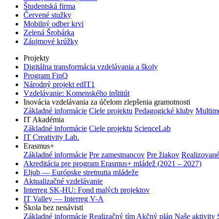
Študentská firma
Červené stužky
Mobilný odber krvi
Zelená Šrobárka
Záujmové krúžky
Projekty
Digitálna transformácia vzdelávania a školy
Program FinQ
Národný projekt edIT1
Vzdelávanie: Komenského inštitút
Inovácia vzdelávania za účelom zlepšenia gramotnosti
Základné informácie
Ciele projektu
Pedagogické kluby
Multim
IT Akadémia
Základné informácie
Ciele projektu
ScienceLab
IT Creativity Lab.
Erasmus+
Základné informácie
Pre zamestnancov
Pre žiakov
Realizované
Akreditácia pre program Erasmus+ mládež (2021 – 2027)
Eljub — Európske stretnutia mládeže
Aktualizačné vzdelávanie
Interreg SK-HU: Fond malých projektov
IT Valley — Interreg V-A
Škola bez nenávisti
Základné informácie
Realizačný tím
Akčný plán
Naše aktivity