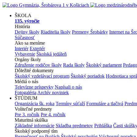
ŠKOLA
135. výročie
História
Dejiny školy
Riaditelia školy
Premeny Šrobárky
Internet na Šr
Súčasnosť
Ako sa meníme
Interiér
Exteriér
Vybavenie
Školská jedáleň
Orgány školy
Združenie rodičov školy
Rada školy
Školský parlament
Pedago
Dôležité dokumenty
Školský vzdelávací program
Školský poriadok
Hodnotiaca spr
Médiá o nás
Televízne príspevky
Napísali o nás
Fotogaléria
Archív noviniek
ŠTÚDIUM
Organizácia šk. roka
Termíny súťaží
Formuláre a tlačivá
Predm
Voliteľné predmety
Pre 3. ročník
Pre 4. ročník
Maturitná skúška
Základné informácie
Skladba predmetov
Prihláška
Časti skúšk
Školský podporný tím
Bezpečnosť na školách
Školský psychológ
Výchovný poradca