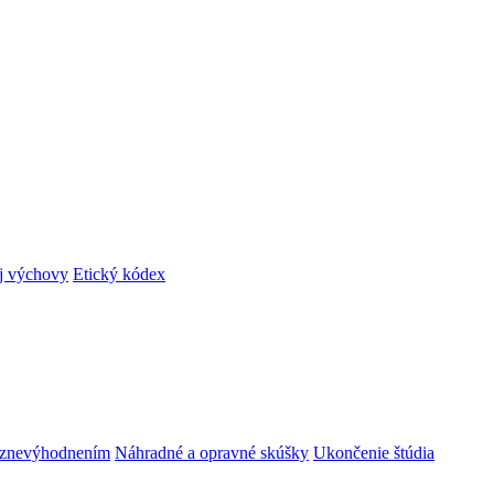
ej výchovy
Etický kódex
m znevýhodnením
Náhradné a opravné skúšky
Ukončenie štúdia