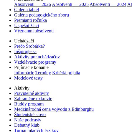
Absolventi — 2026
Absolventi — 2025
Absolventi — 2024
Ab
Galéria tabiel
Galéria pedagogického zboru
Premianti ročníka
Úspešní žiaci
Významní absolventi
Uchádzači
Prečo Šrobárka?
Inšpirujte sa
Aktivity pre uchádzačov
Vzdelávacie programy
Prijímacie konanie
Informácie
Termíny
Kritériá prijatia
Modelové testy
Aktivity
Pravidelné aktivity
Zahraničné exkurzie
Buddy program
Medzinárodná cena vojvodu z Edinburghu
Študentské slovo
Naše podcasty
Debatný klub
Turnaj mladých fyzikov