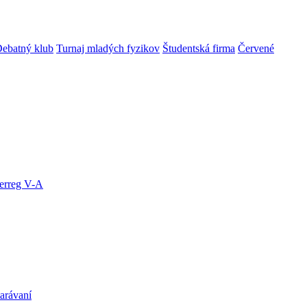
ebatný klub
Turnaj mladých fyzikov
Študentská firma
Červené
terreg V-A
arávaní