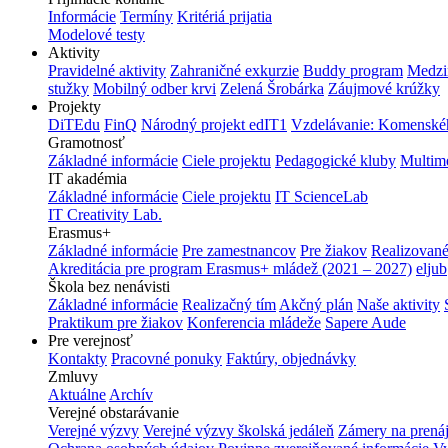
Informácie
Termíny
Kritériá prijatia
Modelové testy
Aktivity
Pravidelné aktivity
Zahraničné exkurzie
Buddy program
Medzi
stužky
Mobilný odber krvi
Zelená Šrobárka
Záujmové krúžky
Projekty
DiTEdu
FinQ
Národný projekt edIT1
Vzdelávanie: Komenského
Gramotnosť
Základné informácie
Ciele projektu
Pedagogické kluby
Multim
IT akadémia
Základné informácie
Ciele projektu
IT ScienceLab
IT Creativity Lab.
Erasmus+
Základné informácie
Pre zamestnancov
Pre žiakov
Realizované
Akreditácia pre program Erasmus+ mládež (2021 – 2027)
eljub
Škola bez nenávisti
Základné informácie
Realizačný tím
Akčný plán
Naše aktivity
Praktikum pre žiakov
Konferencia mládeže
Sapere Aude
Pre verejnosť
Kontakty
Pracovné ponuky
Faktúry, objednávky
Zmluvy
Aktuálne
Archív
Verejné obstarávanie
Verejné výzvy
Verejné výzvy školská jedáleň
Zámery na prená