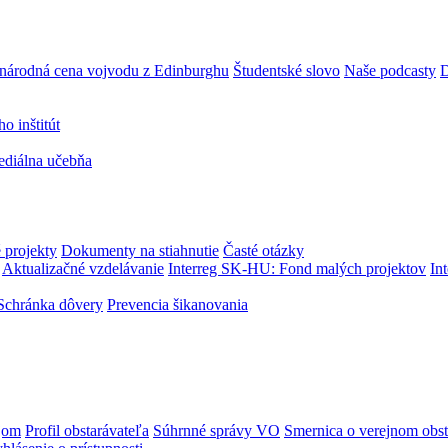
národná cena vojvodu z Edinburghu
Študentské slovo
Naše podcasty
D
 inštitút
ediálna učebňa
 projekty
Dokumenty na stiahnutie
Časté otázky
Aktualizačné vzdelávanie
Interreg SK-HU: Fond malých projektov
In
Schránka dôvery
Prevencia šikanovania
jom
Profil obstarávateľa
Súhrnné správy VO
Smernica o verejnom obst