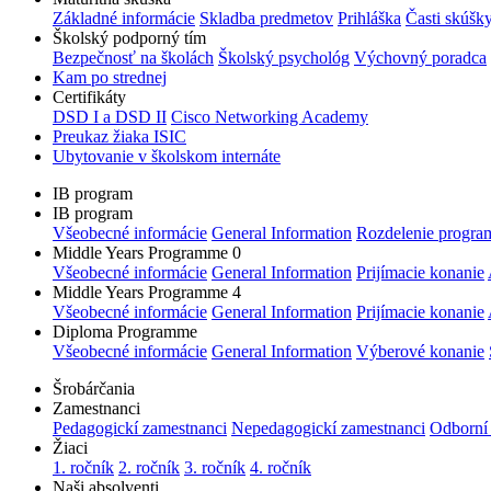
Základné informácie
Skladba predmetov
Prihláška
Časti skúšk
Školský podporný tím
Bezpečnosť na školách
Školský psychológ
Výchovný poradca
Kam po strednej
Certifikáty
DSD I a DSD II
Cisco Networking Academy
Preukaz žiaka ISIC
Ubytovanie v školskom internáte
IB program
IB program
Všeobecné informácie
General Information
Rozdelenie progra
Middle Years Programme 0
Všeobecné informácie
General Information
Prijímacie konanie
Middle Years Programme 4
Všeobecné informácie
General Information
Prijímacie konanie
Diploma Programme
Všeobecné informácie
General Information
Výberové konanie
Šrobárčania
Zamestnanci
Pedagogickí zamestnanci
Nepedagogickí zamestnanci
Odborní
Žiaci
1. ročník
2. ročník
3. ročník
4. ročník
Naši absolventi