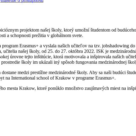
hlásenie o prístupnosti
ambicióznym projektom našej školy, ktorý umožní študentom od budúce
sti a schopnosti prežitia v globálnom svete.
la program Erasmus+ a vyslala našich učiteľov na tzv. jobshadowing do
, učitelia našej školy, od 25. do 27. októbra 2022. ISK je medzinárod
ej úrovne tejto inštitúcie, ktorá motivovala a inšpirovala našich uči
e prostredie školy im ukázali iný spôsob fungovania medzinárodnej škol
stane medzi prestížne medzinárodné školy. Aby sa naši budúci študenti
yt na International school of Krakow v programe Erasmus+.
tného mesta Krakow, ktoré ponúklo množstvo zaujímavých miest na inšpi