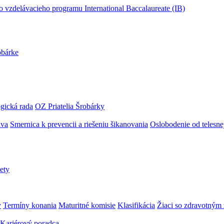
obárke
gická rada
OZ Priatelia Šrobárky
áva
Smernica k prevencii a riešeniu šikanovania
Oslobodenie od telesn
ety
y
Termíny konania
Maturitné komisie
Klasifikácia
Žiaci so zdravotný
Kariérový poradca