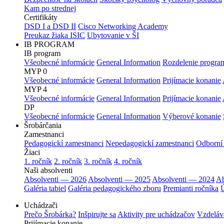
Kam po strednej
Certifikáty
DSD I a DSD II
Cisco Networking Academy
Preukaz žiaka ISIC
Ubytovanie v ŠI
IB PROGRAM
IB program
Všeobecné informácie
General Information
Rozdelenie progra
MYP 0
Všeobecné informácie
General Information
Prijímacie konanie
MYP 4
Všeobecné informácie
General Information
Prijímacie konanie
DP
Všeobecné informácie
General Information
Výberové konanie
Šrobárčania
Zamestnanci
Pedagogickí zamestnanci
Nepedagogickí zamestnanci
Odborní
Žiaci
1. ročník
2. ročník
3. ročník
4. ročník
Naši absolventi
Absolventi — 2026
Absolventi — 2025
Absolventi — 2024
Ab
Galéria tabiel
Galéria pedagogického zboru
Premianti ročníka
Ú
Uchádzači
Prečo Šrobárka?
Inšpirujte sa
Aktivity pre uchádzačov
Vzdeláv
Prijímacie konanie