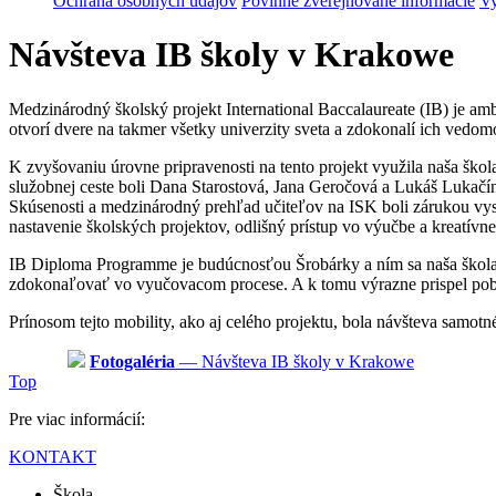
Ochrana osobných údajov
Povinne zverejňované informácie
Vy
Návšteva IB školy v Krakowe
Medzinárodný školský projekt International Baccalaureate (IB) je 
otvorí dvere na takmer všetky univerzity sveta a zdokonalí ich vedomo
K zvyšovaniu úrovne pripravenosti na tento projekt využila naša ško
služobnej ceste boli Dana Starostová, Jana Geročová a Lukáš Lukačín
Skúsenosti a medzinárodný prehľad učiteľov na ISK boli zárukou vysok
nastavenie školských projektov, odlišný prístup vo výučbe a kreatívn
IB Diploma Programme je budúcnosťou Šrobárky a ním sa naša škola do
zdokonaľovať vo vyučovacom procese. A k tomu výrazne prispel pob
Prínosom tejto mobility, ako aj celého projektu, bola návšteva samo
Fotogaléria
— Návšteva IB školy v Krakowe
Top
Pre viac informácií:
KONTAKT
Škola