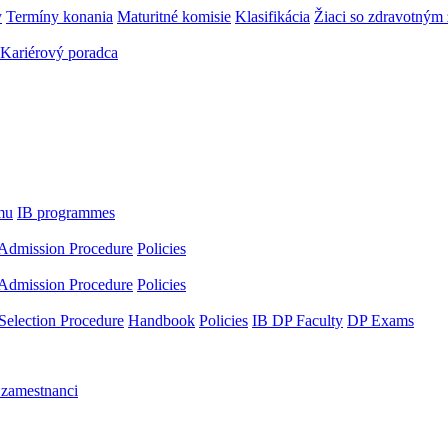
y
Termíny konania
Maturitné komisie
Klasifikácia
Žiaci so zdravotný
Kariérový poradca
mu
IB programmes
Admission Procedure
Policies
Admission Procedure
Policies
Selection Procedure
Handbook
Policies
IB DP Faculty
DP Exams
 zamestnanci