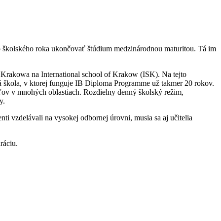
ho školského roka ukončovať štúdium medzinárodnou maturitou. Tá im
 Krakowa na International school of Krakow (ISK). Na tejto
ná škola, v ktorej funguje IB Diploma Programme už takmer 20 rokov.
teľov v mnohých oblastiach. Rozdielny denný školský režim,
y.
 vzdelávali na vysokej odbornej úrovni, musia sa aj učitelia
ráciu.