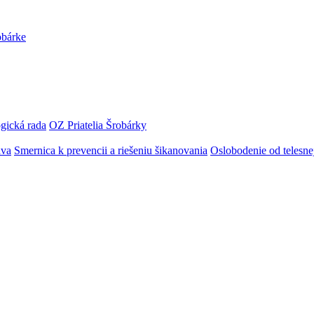
obárke
gická rada
OZ Priatelia Šrobárky
áva
Smernica k prevencii a riešeniu šikanovania
Oslobodenie od telesn