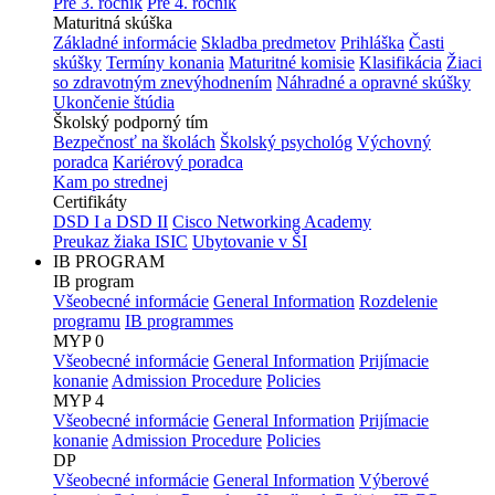
Pre 3. ročník
Pre 4. ročník
Maturitná skúška
Základné informácie
Skladba predmetov
Prihláška
Časti
skúšky
Termíny konania
Maturitné komisie
Klasifikácia
Žiaci
so zdravotným znevýhodnením
Náhradné a opravné skúšky
Ukončenie štúdia
Školský podporný tím
Bezpečnosť na školách
Školský psychológ
Výchovný
poradca
Kariérový poradca
Kam po strednej
Certifikáty
DSD I a DSD II
Cisco Networking Academy
Preukaz žiaka ISIC
Ubytovanie v ŠI
IB PROGRAM
IB program
Všeobecné informácie
General Information
Rozdelenie
programu
IB programmes
MYP 0
Všeobecné informácie
General Information
Prijímacie
konanie
Admission Procedure
Policies
MYP 4
Všeobecné informácie
General Information
Prijímacie
konanie
Admission Procedure
Policies
DP
Všeobecné informácie
General Information
Výberové