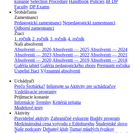
konanie
Selection Procedure
Handbook
Policies
IB DP
Faculty
DP Exams
Šrobárčania
Zamestnanci
Pedagogickí zamestnanci
Nepedagogickí zamestnanci
Odborní zamestnanci
Žiaci
1. ročník
2. ročník
3. ročník
4. ročník
Naši absolventi
Absolventi — 2026
Absolventi — 2025
Absolventi — 2024
Absolventi — 2023
Absolventi — 2022
Absolventi — 2021
Absolventi — 2020
Absolventi — 2019
Absolventi — 2018
Galéria tabiel
Galéria pedagogického zboru
Premianti ročníka
Úspešní žiaci
Významní absolventi
Uchádzači
Prečo Šrobárka?
Inšpirujte sa
Aktivity pre uchádzačov
Vzdelávacie programy
Prijímacie konanie
Informácie
Termíny
Kritériá prijatia
Modelové testy
Aktivity
Pravidelné aktivity
Zahraničné exkurzie
Buddy program
Medzinárodná cena vojvodu z Edinburghu
Študentské slovo
Naše podcasty
Debatný klub
Turnaj mladých fyzikov