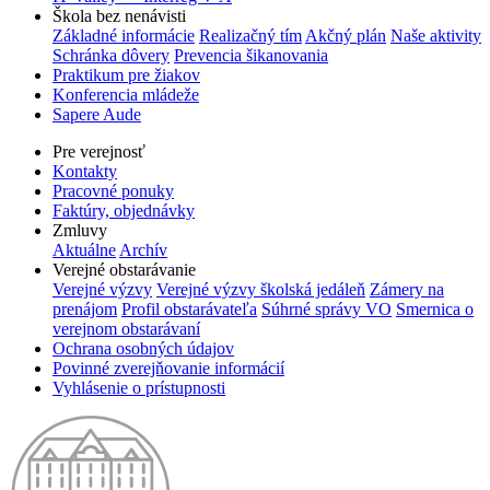
Škola bez nenávisti
Základné informácie
Realizačný tím
Akčný plán
Naše aktivity
Schránka dôvery
Prevencia šikanovania
Praktikum pre žiakov
Konferencia mládeže
Sapere Aude
Pre verejnosť
Kontakty
Pracovné ponuky
Faktúry, objednávky
Zmluvy
Aktuálne
Archív
Verejné obstarávanie
Verejné výzvy
Verejné výzvy školská jedáleň
Zámery na
prenájom
Profil obstarávateľa
Súhrné správy VO
Smernica o
verejnom obstarávaní
Ochrana osobných údajov
Povinné zverejňovanie informácií
Vyhlásenie o prístupnosti