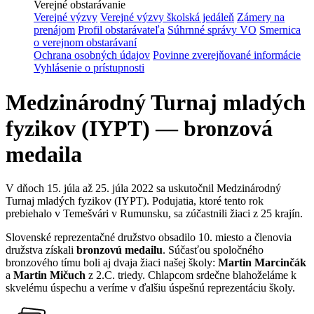
Verejné obstarávanie
Verejné výzvy
Verejné výzvy školská jedáleň
Zámery na
prenájom
Profil obstarávateľa
Súhrnné správy VO
Smernica
o verejnom obstarávaní
Ochrana osobných údajov
Povinne zverejňované informácie
Vyhlásenie o prístupnosti
Medzinárodný Turnaj mladých
fyzikov (IYPT) — bronzová
medaila
V dňoch 15. júla až 25. júla 2022 sa uskutočnil Medzinárodný
Turnaj mladých fyzikov (IYPT). Podujatia, ktoré tento rok
prebiehalo v Temešvári v Rumunsku, sa zúčastnili žiaci z 25 krajín.
Slovenské reprezentačné družstvo obsadilo 10. miesto a členovia
družstva získali
bronzovú medailu
. Súčasťou spoločného
bronzového tímu boli aj dvaja žiaci našej školy:
Martin Marcinčák
a
Martin Mičuch
z 2.C. triedy. Chlapcom srdečne blahoželáme k
skvelému úspechu a veríme v ďalšiu úspešnú reprezentáciu školy.