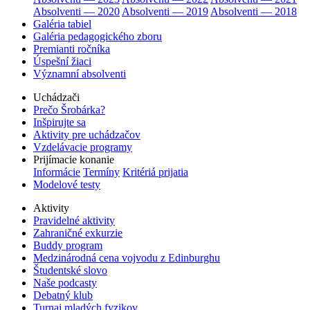
Absolventi — 2020
Absolventi — 2019
Absolventi — 2018
Galéria tabiel
Galéria pedagogického zboru
Premianti ročníka
Úspešní žiaci
Významní absolventi
Uchádzači
Prečo Šrobárka?
Inšpirujte sa
Aktivity pre uchádzačov
Vzdelávacie programy
Prijímacie konanie
Informácie
Termíny
Kritériá prijatia
Modelové testy
Aktivity
Pravidelné aktivity
Zahraničné exkurzie
Buddy program
Medzinárodná cena vojvodu z Edinburghu
Študentské slovo
Naše podcasty
Debatný klub
Turnaj mladých fyzikov