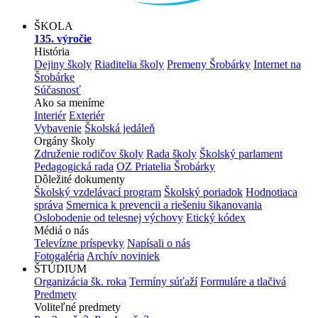
ŠKOLA
135. výročie
História
Dejiny školy
Riaditelia školy
Premeny Šrobárky
Internet na
Šrobárke
Súčasnosť
Ako sa meníme
Interiér
Exteriér
Vybavenie
Školská jedáleň
Orgány školy
Združenie rodičov školy
Rada školy
Školský parlament
Pedagogická rada
OZ Priatelia Šrobárky
Dôležité dokumenty
Školský vzdelávací program
Školský poriadok
Hodnotiaca
správa
Smernica k prevencii a riešeniu šikanovania
Oslobodenie od telesnej výchovy
Etický kódex
Médiá o nás
Televízne príspevky
Napísali o nás
Fotogaléria
Archív noviniek
ŠTÚDIUM
Organizácia šk. roka
Termíny súťaží
Formuláre a tlačivá
Predmety
Voliteľné predmety