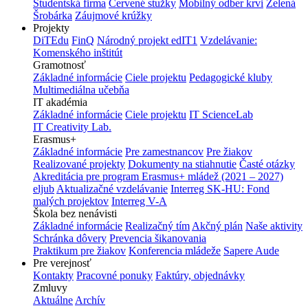
Študentská firma
Červené stužky
Mobilný odber krvi
Zelená
Šrobárka
Záujmové krúžky
Projekty
DiTEdu
FinQ
Národný projekt edIT1
Vzdelávanie:
Komenského inštitút
Gramotnosť
Základné informácie
Ciele projektu
Pedagogické kluby
Multimediálna učebňa
IT akadémia
Základné informácie
Ciele projektu
IT ScienceLab
IT Creativity Lab.
Erasmus+
Základné informácie
Pre zamestnancov
Pre žiakov
Realizované projekty
Dokumenty na stiahnutie
Časté otázky
Akreditácia pre program Erasmus+ mládež (2021 – 2027)
eljub
Aktualizačné vzdelávanie
Interreg SK-HU: Fond
malých projektov
Interreg V-A
Škola bez nenávisti
Základné informácie
Realizačný tím
Akčný plán
Naše aktivity
Schránka dôvery
Prevencia šikanovania
Praktikum pre žiakov
Konferencia mládeže
Sapere Aude
Pre verejnosť
Kontakty
Pracovné ponuky
Faktúry, objednávky
Zmluvy
Aktuálne
Archív