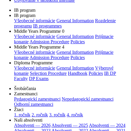
Ubytovanie v školskom internáte
IB program
IB program
Všeobecné informácie
General Information
Rozdelenie
programu
IB programmes
Middle Years Programme 0
Všeobecné informácie
General Information
Prijímacie
konanie
Admission Procedure
Policies
Middle Years Programme 4
Všeobecné informácie
General Information
Prijímacie
konanie
Admission Procedure
Policies
Diploma Programme
Všeobecné informácie
General Information
Výberové
konanie
Selection Procedure
Handbook
Policies
IB DP
Faculty
DP Exams
Šrobárčania
Zamestnanci
Pedagogickí zamestnanci
Nepedagogickí zamestnanci
Odborní zamestnanci
Žiaci
1. ročník
2. ročník
3. ročník
4. ročník
Naši absolventi
Absolventi — 2026
Absolventi — 2025
Absolventi — 2024
Absolventi — 2023
Absolventi — 2022
Absolventi — 2021