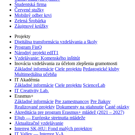
Študentská firma
Červené stužky
Mobilný odber krvi
Zelená Šrobárka
Záujmové krúžky
Projekty
Digitálna transformácia vzdelávania a školy
Program FinQ
Národný projekt edIT1
Vzdelávanie: Komenského inštitút
Inovácia vzdelávania za účelom zlepšenia gramotnosti
Základné informácie
Ciele projektu
Pedagogické kluby
Multimediálna učebňa
IT Akadémia
Základné informácie
Ciele projektu
ScienceLab
IT Creativity Lab.
Erasmus+
Základné informácie
Pre zamestnancov
Pre žiakov
Realizované projekty
Dokumenty na stiahnutie
Časté otázky
Akreditácia pre program Erasmus+ mládež (2021 – 2027)
Eljub — Európske stretnutia mládeže
Aktualizačné vzdelávanie
Interreg SK-HU: Fond malých projektov
IT Valley — Interreg V-A