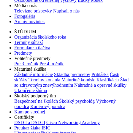
Oslobodenie od telesnej výchovy
Etický kódex
Médiá o nás
Televízne príspevky
Napísali o nás
Fotogaléria
Archív noviniek
ŠTÚDIUM
Organizácia školského roka
Termíny súťaží
Formuláre a tlačivá
Predmety
Voliteľné predmety
Pre 3. ročník
Pre 4. ročník
Maturitná skúška
Základné informácie
Skladba predmetov
Prihláška
Časti
skúšky
Termíny konania
Maturitné komisie
Klasifikácia
Žiaci
so zdravotným znevýhodnením
Náhradné a opravné skúšky
Ukončenie štúdia
Školský podporný tím
Bezpečnosť na školách
Školský psychológ
Výchovný
poradca
Kariérový poradca
Kam po strednej
Certifikáty
DSD I a DSD II
Cisco Networking Academy
Preukaz žiaka ISIC