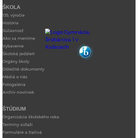
ŠKOLA
135. výročie
História
Súčasnosť
Ako sa meníme
Vybavenie
Školská jedáleň
Orgány školy
Dôležité dokumenty
Médiá o nás
Fotogaléria
Archív noviniek
ŠTÚDIUM
Organizácia školského roka
Termíny súťaží
Formuláre a tlačivá