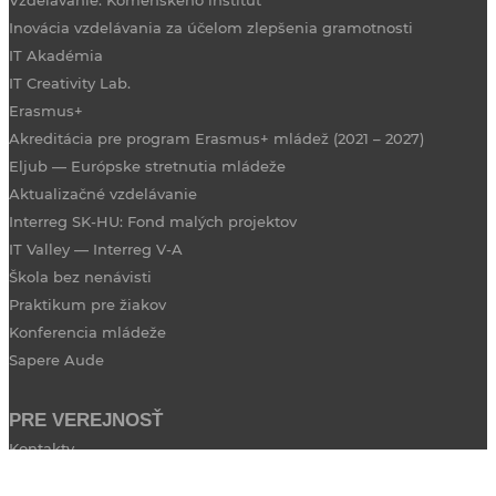
Vzdelávanie: Komenského inštitút
Inovácia vzdelávania za účelom zlepšenia gramotnosti
IT Akadémia
IT Creativity Lab.
Erasmus+
Akreditácia pre program Erasmus+ mládež (2021 – 2027)
Eljub — Európske stretnutia mládeže
Aktualizačné vzdelávanie
Interreg SK-HU: Fond malých projektov
IT Valley — Interreg V-A
Škola bez nenávisti
Praktikum pre žiakov
Konferencia mládeže
Sapere Aude
PRE VEREJNOSŤ
Kontakty
Pracovné ponuky