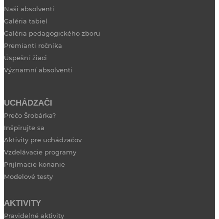
Naši absolventi
Galéria tabiel
Galéria pedagogického zboru
Premianti ročníka
Úspešní žiaci
Významní absolventi
UCHÁDZAČI
Prečo Šrobárka?
Inšpirujte sa
Aktivity pre uchádzačov
Vzdelávacie programy
Prijímacie konanie
Modelové testy
AKTIVITY
Pravidelné aktivity