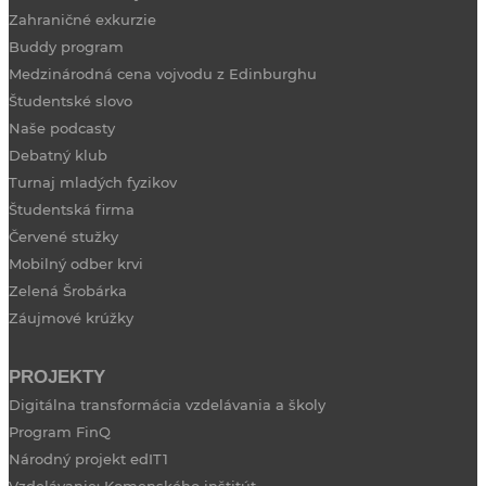
Zahraničné exkurzie
Buddy program
Medzinárodná cena vojvodu z Edinburghu
Študentské slovo
Naše podcasty
Debatný klub
Turnaj mladých fyzikov
Študentská firma
Červené stužky
Mobilný odber krvi
Zelená Šrobárka
Záujmové krúžky
PROJEKTY
Digitálna transformácia vzdelávania a školy
Program FinQ
Národný projekt edIT1