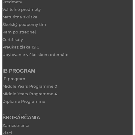
Predmety
Voliteľné predmety
Maturitná skúška
Školský podporný tím
Kam po strednej
Certifikáty
Preukaz žiaka ISIC
Ubytovanie v školskom internáte
IB PROGRAM
IB program
Middle Years Programme 0
Middle Years Programme 4
Diploma Programme
ŠROBÁRČANIA
Zamestnanci
Žiaci