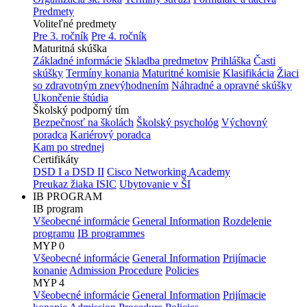
Predmety
Voliteľné predmety
Pre 3. ročník
Pre 4. ročník
Maturitná skúška
Základné informácie
Skladba predmetov
Prihláška
Časti
skúšky
Termíny konania
Maturitné komisie
Klasifikácia
Žiaci
so zdravotným znevýhodnením
Náhradné a opravné skúšky
Ukončenie štúdia
Školský podporný tím
Bezpečnosť na školách
Školský psychológ
Výchovný
poradca
Kariérový poradca
Kam po strednej
Certifikáty
DSD I a DSD II
Cisco Networking Academy
Preukaz žiaka ISIC
Ubytovanie v ŠI
IB PROGRAM
IB program
Všeobecné informácie
General Information
Rozdelenie
programu
IB programmes
MYP 0
Všeobecné informácie
General Information
Prijímacie
konanie
Admission Procedure
Policies
MYP 4
Všeobecné informácie
General Information
Prijímacie