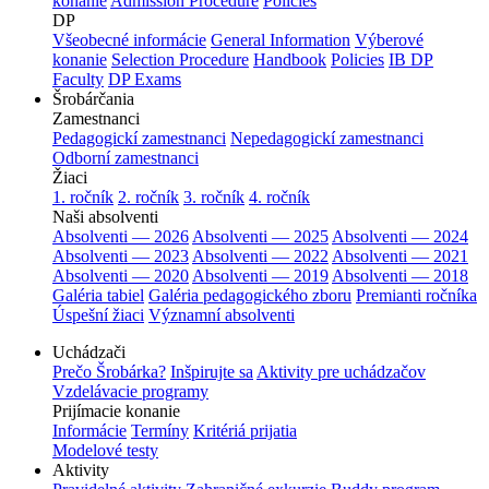
konanie
Admission Procedure
Policies
DP
Všeobecné informácie
General Information
Výberové
konanie
Selection Procedure
Handbook
Policies
IB DP
Faculty
DP Exams
Šrobárčania
Zamestnanci
Pedagogickí zamestnanci
Nepedagogickí zamestnanci
Odborní zamestnanci
Žiaci
1. ročník
2. ročník
3. ročník
4. ročník
Naši absolventi
Absolventi — 2026
Absolventi — 2025
Absolventi — 2024
Absolventi — 2023
Absolventi — 2022
Absolventi — 2021
Absolventi — 2020
Absolventi — 2019
Absolventi — 2018
Galéria tabiel
Galéria pedagogického zboru
Premianti ročníka
Úspešní žiaci
Významní absolventi
Uchádzači
Prečo Šrobárka?
Inšpirujte sa
Aktivity pre uchádzačov
Vzdelávacie programy
Prijímacie konanie
Informácie
Termíny
Kritériá prijatia
Modelové testy
Aktivity