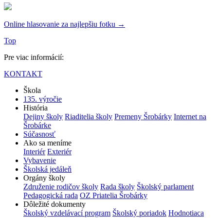
Online hlasovanie za najlepšiu fotku →
Top
Pre viac informácií:
KONTAKT
Škola
135. výročie
História
Dejiny školy
Riaditelia školy
Premeny Šrobárky
Internet na
Šrobárke
Súčasnosť
Ako sa meníme
Interiér
Exteriér
Vybavenie
Školská jedáleň
Orgány školy
Združenie rodičov školy
Rada školy
Školský parlament
Pedagogická rada
OZ Priatelia Šrobárky
Dôležité dokumenty
Školský vzdelávací program
Školský poriadok
Hodnotiaca