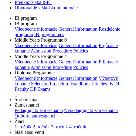
Preukaz žiaka ISIC
Ubytovanie v školskom internáte
IB program
IB program
Všeobecné informácie
General Information
Rozdelenie
programu
IB programmes
Middle Years Programme 0
Všeobecné informácie
General Information
Prijímacie
konanie
Admission Procedure
Policies
Middle Years Programme 4
Všeobecné informácie
General Information
Prijímacie
konanie
Admission Procedure
Policies
Diploma Programme
Všeobecné informácie
General Information
Výberové
konanie
Selection Procedure
Handbook
Policies
IB DP
Faculty
DP Exams
Šrobárčania
Zamestnanci
Pedagogickí zamestnanci
Nepedagogickí zamestnanci
Odborní zamestnanci
Žiaci
1. ročník
2. ročník
3. ročník
4. ročník
Naši absolventi