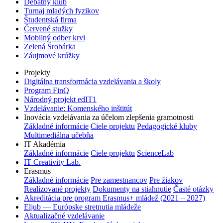
Debatný klub
Turnaj mladých fyzikov
Študentská firma
Červené stužky
Mobilný odber krvi
Zelená Šrobárka
Záujmové krúžky
Projekty
Digitálna transformácia vzdelávania a školy
Program FinQ
Národný projekt edIT1
Vzdelávanie: Komenského inštitút
Inovácia vzdelávania za účelom zlepšenia gramotnosti
Základné informácie
Ciele projektu
Pedagogické kluby
Multimediálna učebňa
IT Akadémia
Základné informácie
Ciele projektu
ScienceLab
IT Creativity Lab.
Erasmus+
Základné informácie
Pre zamestnancov
Pre žiakov
Realizované projekty
Dokumenty na stiahnutie
Časté otázky
Akreditácia pre program Erasmus+ mládež (2021 – 2027)
Eljub — Európske stretnutia mládeže
Aktualizačné vzdelávanie