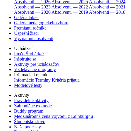
Absolventi — 2026
Absolventi — 2025
Absolventi — 2024
Absolventi — 2023
Absolventi — 2022
Absolventi — 2021
Absolventi — 2020
Absolventi — 2019
Absolventi — 2018
Galéria tabiel
Galéria pedagogického zboru
Premianti ročníka
Úspešní žiaci
Významní absolventi
Uchádzači
Prečo Šrobárka?
Inšpirujte sa
Aktivity pre uchádzačov
Vzdelávacie programy
Prijímacie konanie
Informácie
Termíny
Kritériá prijatia
Modelové testy
Aktivity
Pravidelné aktivity
Zahraničné exkurzie
Buddy program
Medzinárodná cena vojvodu z Edinburghu
Študentské slovo
Naše podcasty