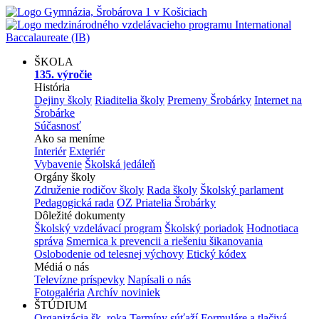
ŠKOLA
135. výročie
História
Dejiny školy
Riaditelia školy
Premeny Šrobárky
Internet na
Šrobárke
Súčasnosť
Ako sa meníme
Interiér
Exteriér
Vybavenie
Školská jedáleň
Orgány školy
Združenie rodičov školy
Rada školy
Školský parlament
Pedagogická rada
OZ Priatelia Šrobárky
Dôležité dokumenty
Školský vzdelávací program
Školský poriadok
Hodnotiaca
správa
Smernica k prevencii a riešeniu šikanovania
Oslobodenie od telesnej výchovy
Etický kódex
Médiá o nás
Televízne príspevky
Napísali o nás
Fotogaléria
Archív noviniek
ŠTÚDIUM
Organizácia šk. roka
Termíny súťaží
Formuláre a tlačivá