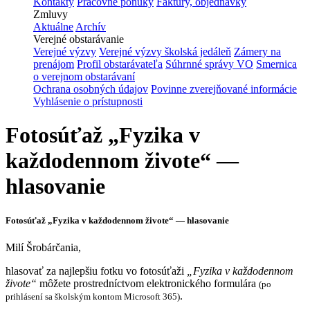
Kontakty
Pracovné ponuky
Faktúry, objednávky
Zmluvy
Aktuálne
Archív
Verejné obstarávanie
Verejné výzvy
Verejné výzvy školská jedáleň
Zámery na
prenájom
Profil obstarávateľa
Súhrnné správy VO
Smernica
o verejnom obstarávaní
Ochrana osobných údajov
Povinne zverejňované informácie
Vyhlásenie o prístupnosti
Fotosúťaž „Fyzika v
každodennom živote“ —
hlasovanie
Fotosúťaž „Fyzika v každodennom živote“ — hlasovanie
Milí Šrobárčania,
hlasovať za najlepšiu fotku vo fotosúťaži
„Fyzika v každodennom
živote“
môžete prostredníctvom elektronického formulára
(po
.
prihlásení sa školským kontom Microsoft 365)