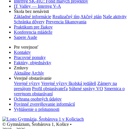
Interreg SK-HU: Fond malých projektov
IT Valley — Interreg V-A
Škola bez nenávisti
Základné informácie
Realizačný tím
Akčný plán
Naše aktivity
Schránka dôvery
Prevencia šikanovania
Praktikum pre žiakov
Konferencia mládeže
Sapere Aude
Pre verejnosť
Kontakty
Pracovné ponuky
Faktúry, objednávky
Zmluvy
Aktuálne
Archív
Verejné obstarávanie
Verejné výzvy
Verejné výzvy školská jedáleň
Zámery na
prenájom
Profil obstarávateľa
Súhrné správy VO
Smernica o
verejnom obstarávaní
Ochrana osobných údajov
Povinné zverejňovanie informácií
Vyhlásenie o prístupnosti
© Gymnázium, Šrobárova 1, Košice
•