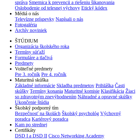
správa
Smernica k prevencii a riešeniu šikanovania
Oslobodenie od telesnej výchovy
Etický kódex
Médiá o nás
Televízne príspevky
Napísali o nás
Fotogaléria
Archív noviniek
ŠTÚDIUM
Organizácia školského roka
Termíny súťaží
Formuláre a tlačivá
Predmety
Voliteľné predmety
Pre 3. ročník
Pre 4. ročník
Maturitná skúška
Základné informácie
Skladba predmetov
Prihláška
Časti
skúšky
Termíny konania
Maturitné komisie
Klasifikácia
Žiaci
so zdravotným znevýhodnením
Náhradné a opravné skúšky
Ukončenie štúdia
Školský podporný tím
Bezpečnosť na školách
Školský psychológ
Výchovný
poradca
Kariérový poradca
Kam po strednej
Certifikáty
DSD I a DSD II
Cisco Networking Academy