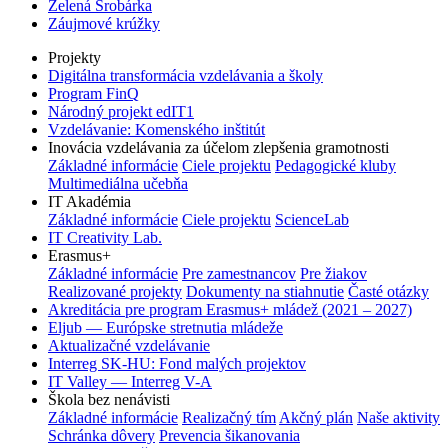
Zelená Šrobárka
Záujmové krúžky
Projekty
Digitálna transformácia vzdelávania a školy
Program FinQ
Národný projekt edIT1
Vzdelávanie: Komenského inštitút
Inovácia vzdelávania za účelom zlepšenia gramotnosti
Základné informácie
Ciele projektu
Pedagogické kluby
Multimediálna učebňa
IT Akadémia
Základné informácie
Ciele projektu
ScienceLab
IT Creativity Lab.
Erasmus+
Základné informácie
Pre zamestnancov
Pre žiakov
Realizované projekty
Dokumenty na stiahnutie
Časté otázky
Akreditácia pre program Erasmus+ mládež (2021 – 2027)
Eljub — Európske stretnutia mládeže
Aktualizačné vzdelávanie
Interreg SK-HU: Fond malých projektov
IT Valley — Interreg V-A
Škola bez nenávisti
Základné informácie
Realizačný tím
Akčný plán
Naše aktivity
Schránka dôvery
Prevencia šikanovania