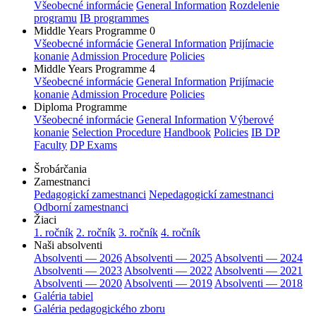
Všeobecné informácie
General Information
Rozdelenie
programu
IB programmes
Middle Years Programme 0
Všeobecné informácie
General Information
Prijímacie
konanie
Admission Procedure
Policies
Middle Years Programme 4
Všeobecné informácie
General Information
Prijímacie
konanie
Admission Procedure
Policies
Diploma Programme
Všeobecné informácie
General Information
Výberové
konanie
Selection Procedure
Handbook
Policies
IB DP
Faculty
DP Exams
Šrobárčania
Zamestnanci
Pedagogickí zamestnanci
Nepedagogickí zamestnanci
Odborní zamestnanci
Žiaci
1. ročník
2. ročník
3. ročník
4. ročník
Naši absolventi
Absolventi — 2026
Absolventi — 2025
Absolventi — 2024
Absolventi — 2023
Absolventi — 2022
Absolventi — 2021
Absolventi — 2020
Absolventi — 2019
Absolventi — 2018
Galéria tabiel
Galéria pedagogického zboru