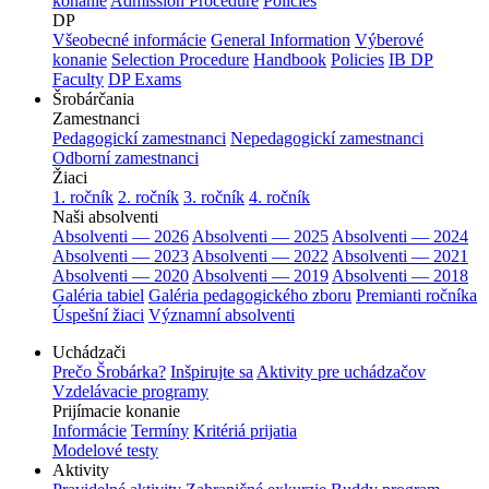
konanie
Admission Procedure
Policies
DP
Všeobecné informácie
General Information
Výberové
konanie
Selection Procedure
Handbook
Policies
IB DP
Faculty
DP Exams
Šrobárčania
Zamestnanci
Pedagogickí zamestnanci
Nepedagogickí zamestnanci
Odborní zamestnanci
Žiaci
1. ročník
2. ročník
3. ročník
4. ročník
Naši absolventi
Absolventi — 2026
Absolventi — 2025
Absolventi — 2024
Absolventi — 2023
Absolventi — 2022
Absolventi — 2021
Absolventi — 2020
Absolventi — 2019
Absolventi — 2018
Galéria tabiel
Galéria pedagogického zboru
Premianti ročníka
Úspešní žiaci
Významní absolventi
Uchádzači
Prečo Šrobárka?
Inšpirujte sa
Aktivity pre uchádzačov
Vzdelávacie programy
Prijímacie konanie
Informácie
Termíny
Kritériá prijatia
Modelové testy
Aktivity