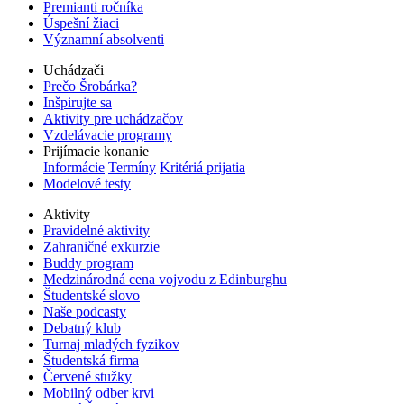
Premianti ročníka
Úspešní žiaci
Významní absolventi
Uchádzači
Prečo Šrobárka?
Inšpirujte sa
Aktivity pre uchádzačov
Vzdelávacie programy
Prijímacie konanie
Informácie
Termíny
Kritériá prijatia
Modelové testy
Aktivity
Pravidelné aktivity
Zahraničné exkurzie
Buddy program
Medzinárodná cena vojvodu z Edinburghu
Študentské slovo
Naše podcasty
Debatný klub
Turnaj mladých fyzikov
Študentská firma
Červené stužky
Mobilný odber krvi