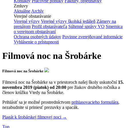
Kontakty
Pracovné ponuky
Faktúry, objednávky
Zmluvy
Aktuálne
Archív
Verejné obstarávanie
Verejné výzvy
Verejné výzvy školská jedáleň
Zámery na
prenájom
Profil obstarávateľa
Súhrnné správy VO
Smernica
o verejnom obstarávaní
Ochrana osobných údajov
Povinne zverejňované informácie
Vyhlásenie o prístupnosti
Filmová noc na Šrobárke
Filmová noc na Šrobárke
Filmová noc na Šrobárke sa v priestoroch našej školy uskutoční
15.
novembra 2019 (piatok) od 20:00
pre žiakov druhého ročníka a
členov krúžku Vtedy na Šrobárke.
Prihlásiť sa je možné prostredníctvom
prihlasovacieho formulára
,
nezabudnite si priniesť prezuvky a spacák.
Plagát k šrobárskej filmovej noci →
Top