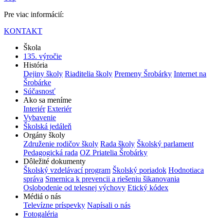
Pre viac informácií:
KONTAKT
Škola
135. výročie
História
Dejiny školy
Riaditelia školy
Premeny Šrobárky
Internet na
Šrobárke
Súčasnosť
Ako sa meníme
Interiér
Exteriér
Vybavenie
Školská jedáleň
Orgány školy
Združenie rodičov školy
Rada školy
Školský parlament
Pedagogická rada
OZ Priatelia Šrobárky
Dôležité dokumenty
Školský vzdelávací program
Školský poriadok
Hodnotiaca
správa
Smernica k prevencii a riešeniu šikanovania
Oslobodenie od telesnej výchovy
Etický kódex
Médiá o nás
Televízne príspevky
Napísali o nás
Fotogaléria