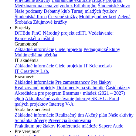
Pravidelné aktivity
Zahraničné exkurzie
Buddy program
Medzinárodná cena vojvodu z Edinburghu
Študentské slovo
Naše podcasty
Debatný klub
Turnaj mladých fyzikov
Študentská firma
Červené stužky
Mobilný odber krvi
Zelená
Šrobárka
Záujmové krúžky
Projekty
DiTEdu
FinQ
Národný projekt edIT1
Vzdelávanie:
Komenského inštitút
Gramotnosť
Základné informácie
Ciele projektu
Pedagogické kluby
Multimediálna učebňa
IT akadémia
Základné informácie
Ciele projektu
IT ScienceLab
IT Creativity Lab.
Erasmus+
Základné informácie
Pre zamestnancov
Pre žiakov
Realizované projekty
Dokumenty na stiahnutie
Časté otázky
Akreditácia pre program Erasmus+ mládež (2021 – 2027)
eljub
Aktualizačné vzdelávanie
Interreg SK-HU: Fond
malých projektov
Interreg V-A
Škola bez nenávisti
Základné informácie
Realizačný tím
Akčný plán
Naše aktivity
Schránka dôvery
Prevencia šikanovania
Praktikum pre žiakov
Konferencia mládeže
Sapere Aude
Pre verejnosť