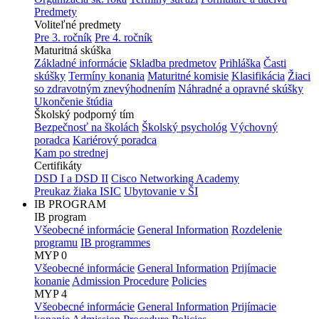
Predmety
Voliteľné predmety
Pre 3. ročník
Pre 4. ročník
Maturitná skúška
Základné informácie
Skladba predmetov
Prihláška
Časti
skúšky
Termíny konania
Maturitné komisie
Klasifikácia
Žiaci
so zdravotným znevýhodnením
Náhradné a opravné skúšky
Ukončenie štúdia
Školský podporný tím
Bezpečnosť na školách
Školský psychológ
Výchovný
poradca
Kariérový poradca
Kam po strednej
Certifikáty
DSD I a DSD II
Cisco Networking Academy
Preukaz žiaka ISIC
Ubytovanie v ŠI
IB PROGRAM
IB program
Všeobecné informácie
General Information
Rozdelenie
programu
IB programmes
MYP 0
Všeobecné informácie
General Information
Prijímacie
konanie
Admission Procedure
Policies
MYP 4
Všeobecné informácie
General Information
Prijímacie