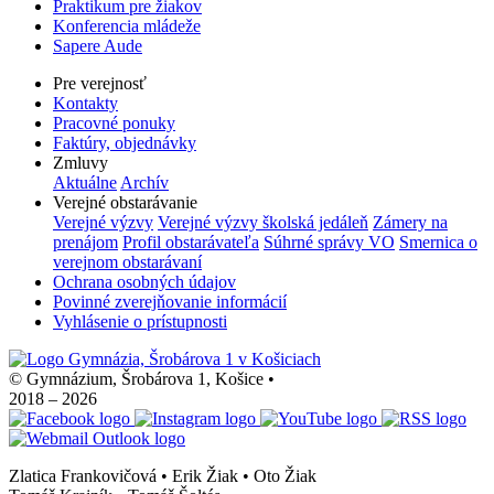
Praktikum pre žiakov
Konferencia mládeže
Sapere Aude
Pre verejnosť
Kontakty
Pracovné ponuky
Faktúry, objednávky
Zmluvy
Aktuálne
Archív
Verejné obstarávanie
Verejné výzvy
Verejné výzvy školská jedáleň
Zámery na
prenájom
Profil obstarávateľa
Súhrné správy VO
Smernica o
verejnom obstarávaní
Ochrana osobných údajov
Povinné zverejňovanie informácií
Vyhlásenie o prístupnosti
© Gymnázium, Šrobárova 1, Košice
•
2018 – 2026
Zlatica Frankovičová • Erik Žiak • Oto Žiak