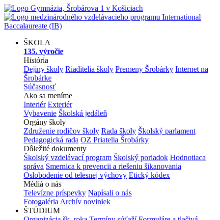
ŠKOLA
135. výročie
História
Dejiny školy
Riaditelia školy
Premeny Šrobárky
Internet na
Šrobárke
Súčasnosť
Ako sa meníme
Interiér
Exteriér
Vybavenie
Školská jedáleň
Orgány školy
Združenie rodičov školy
Rada školy
Školský parlament
Pedagogická rada
OZ Priatelia Šrobárky
Dôležité dokumenty
Školský vzdelávací program
Školský poriadok
Hodnotiaca
správa
Smernica k prevencii a riešeniu šikanovania
Oslobodenie od telesnej výchovy
Etický kódex
Médiá o nás
Televízne príspevky
Napísali o nás
Fotogaléria
Archív noviniek
ŠTÚDIUM
Organizácia šk. roka
Termíny súťaží
Formuláre a tlačivá