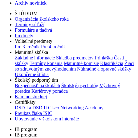
Archív noviniek
ŠTÚDIUM
Organizácia školského roka
Termíny súťaží
Formuláre a tlačivá
Predmety
Voliteľné predmety
Pre 3. ročník
Pre 4. ročník
Maturitná skúška
Základné informácie
Skladba predmetov
Prihláška
Časti
skúšky
Termíny konania
Maturitné komisie
Klasifikácia
Žiaci
so zdravotným znevýhodnením
Náhradné a opravné skúšky
Ukončenie štúdia
Školský podporný tím
Bezpečnosť na školách
Školský psychológ
Výchovný
poradca
Kariérový poradca
Kam po strednej
Certifikáty
DSD I a DSD II
Cisco Networking Academy
Preukaz žiaka ISIC
Ubytovanie v školskom internáte
IB program
IB program