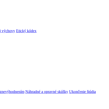
ej výchovy
Etický kódex
m znevýhodnením
Náhradné a opravné skúšky
Ukončenie štúdia