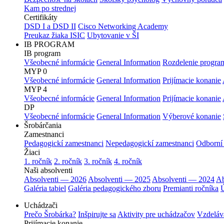
Kam po strednej
Certifikáty
DSD I a DSD II
Cisco Networking Academy
Preukaz žiaka ISIC
Ubytovanie v ŠI
IB PROGRAM
IB program
Všeobecné informácie
General Information
Rozdelenie progra
MYP 0
Všeobecné informácie
General Information
Prijímacie konanie
MYP 4
Všeobecné informácie
General Information
Prijímacie konanie
DP
Všeobecné informácie
General Information
Výberové konanie
Šrobárčania
Zamestnanci
Pedagogickí zamestnanci
Nepedagogickí zamestnanci
Odborní
Žiaci
1. ročník
2. ročník
3. ročník
4. ročník
Naši absolventi
Absolventi — 2026
Absolventi — 2025
Absolventi — 2024
Ab
Galéria tabiel
Galéria pedagogického zboru
Premianti ročníka
Ú
Uchádzači
Prečo Šrobárka?
Inšpirujte sa
Aktivity pre uchádzačov
Vzdeláv
Prijímacie konanie