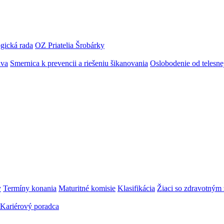
gická rada
OZ Priatelia Šrobárky
áva
Smernica k prevencii a riešeniu šikanovania
Oslobodenie od telesn
y
Termíny konania
Maturitné komisie
Klasifikácia
Žiaci so zdravotný
Kariérový poradca