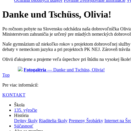
Ochrana osobných údajov
Povinne zverejňované informácie
Vy
Danke und Tschüss, Olivia!
Po ročnom pobyte na Slovensku odchádza naša dobrovoľníčka Olivia 
Ministerstvom zahraničia je určený pre mladých nemeckých dobrovoľn
Naše gymnázium už niekoľko rokov s projektom dobrovoľnej služby s
debaty v nemeckom jazyku a pri projektoch PK NEJ. Zároveň trávila ča
Olivii ďakujeme a prajeme veľa úspechov pri štúdiu na vysokej škole
Fotogaléria
— Danke und Tschüss, Olivia!
Top
Pre viac informácií:
KONTAKT
Škola
135. výročie
História
Dejiny školy
Riaditelia školy
Premeny Šrobárky
Internet na Šr
Súčasnosť