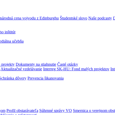
národná cena vojvodu z Edinburghu
Študentské slovo
Naše podcasty
D
 inštitút
ediálna učebňa
 projekty
Dokumenty na stiahnutie
Časté otázky
Aktualizačné vzdelávanie
Interreg SK-HU: Fond malých projektov
In
Schránka dôvery
Prevencia šikanovania
jom
Profil obstarávateľa
Súhrnné správy VO
Smernica o verejnom obst