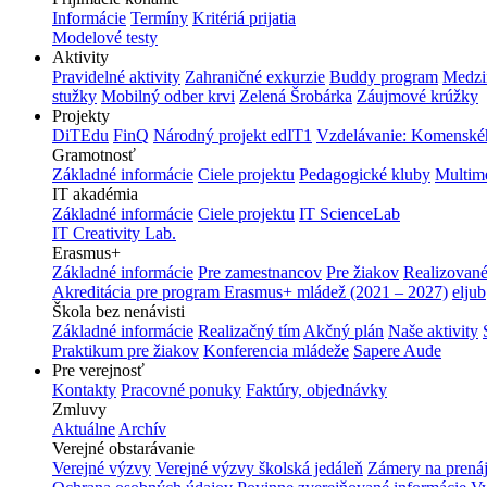
Informácie
Termíny
Kritériá prijatia
Modelové testy
Aktivity
Pravidelné aktivity
Zahraničné exkurzie
Buddy program
Medzi
stužky
Mobilný odber krvi
Zelená Šrobárka
Záujmové krúžky
Projekty
DiTEdu
FinQ
Národný projekt edIT1
Vzdelávanie: Komenského
Gramotnosť
Základné informácie
Ciele projektu
Pedagogické kluby
Multim
IT akadémia
Základné informácie
Ciele projektu
IT ScienceLab
IT Creativity Lab.
Erasmus+
Základné informácie
Pre zamestnancov
Pre žiakov
Realizované
Akreditácia pre program Erasmus+ mládež (2021 – 2027)
eljub
Škola bez nenávisti
Základné informácie
Realizačný tím
Akčný plán
Naše aktivity
Praktikum pre žiakov
Konferencia mládeže
Sapere Aude
Pre verejnosť
Kontakty
Pracovné ponuky
Faktúry, objednávky
Zmluvy
Aktuálne
Archív
Verejné obstarávanie
Verejné výzvy
Verejné výzvy školská jedáleň
Zámery na prená