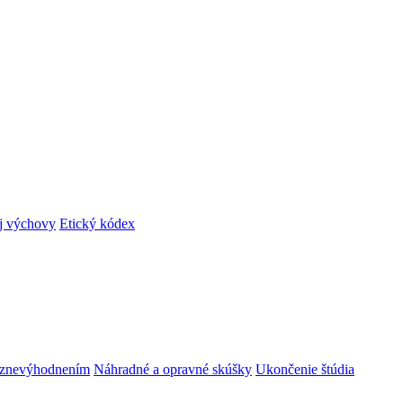
ej výchovy
Etický kódex
m znevýhodnením
Náhradné a opravné skúšky
Ukončenie štúdia