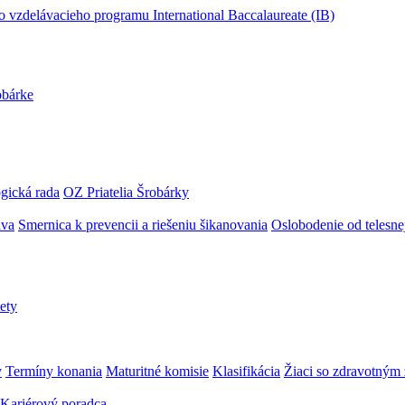
obárke
gická rada
OZ Priatelia Šrobárky
áva
Smernica k prevencii a riešeniu šikanovania
Oslobodenie od telesn
ety
y
Termíny konania
Maturitné komisie
Klasifikácia
Žiaci so zdravotný
Kariérový poradca