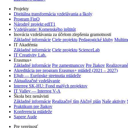
Projekty
Digitálna transformácia vzdelávania a školy
Program FinQ
Národný projekt edIT1
Vzdelávanie: Komenského inštitút
Inovácia vzdelávania za účelom zlepšenia gramotnosti
Základné informácie
Ciele projektu
Pedagogické kluby
Multim
IT Akadémia
Základné informácie
Ciele projektu
ScienceLab
IT Creativity Lab.
Erasmus+
Základné informácie
Pre zamestnancov
Pre žiakov
Realizované
Akreditácia pre program Erasmus+ mládež (2021 – 2027)
Eljub — Európske stretnutia mládeže
Aktualizačné vzdelávanie
Interreg SK-HU: Fond malých projektov
IT Valley — Interreg V-A
Škola bez nenávisti
Základné informácie
Realizačný tím
Akčný plán
Naše aktivity
Praktikum pre žiakov
Konferencia mládeže
Sapere Aude
Pre verejnosť