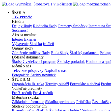
ŠKOLA
135. výročie
História
Dejiny školy
Riaditelia školy
Premeny Šrobárky
Internet na Šr
Súčasnosť
Ako sa meníme
Interiér
Exteriér
Vybavenie
Školská jedáleň
Orgány školy
Združenie rodičov školy
Rada školy
Školský parlament
Pedago
Dôležité dokumenty
Školský vzdelávací program
Školský poriadok
Hodnotiaca spr
Médiá o nás
Televízne príspevky
Napísali o nás
Fotogaléria
Archív noviniek
ŠTÚDIUM
Organizácia šk. roka
Termíny súťaží
Formuláre a tlačivá
Predm
Voliteľné predmety
Pre 3. ročník
Pre 4. ročník
Maturitná skúška
Základné informácie
Skladba predmetov
Prihláška
Časti skúšk
Školský podporný tím
Bezpečnosť na školách
Školský psychológ
Výchovný poradca