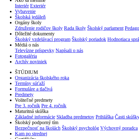
Ako sa meníme
Interiér
Exteriér
Vybavenie
Školská jedáleň
Orgány školy
Združenie rodičov školy
Rada školy
Školský parlament
Pedago
Dôležité dokumenty
Školský vzdelávací program
Školský poriadok
Hodnotiaca spr
Médiá o nás
Televízne príspevky
Napísali o nás
Fotogaléria
Archív noviniek
ŠTÚDIUM
Organizácia školského roka
Termíny súťaží
Formuláre a tlačivá
Predmety
Voliteľné predmety
Pre 3. ročník
Pre 4. ročník
Maturitná skúška
Základné informácie
Skladba predmetov
Prihláška
Časti skúšk
Školský podporný tím
Bezpečnosť na školách
Školský psychológ
Výchovný poradca
Kam po strednej