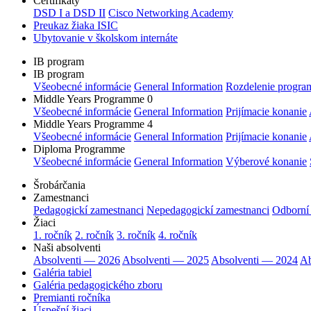
Certifikáty
DSD I a DSD II
Cisco Networking Academy
Preukaz žiaka ISIC
Ubytovanie v školskom internáte
IB program
IB program
Všeobecné informácie
General Information
Rozdelenie progra
Middle Years Programme 0
Všeobecné informácie
General Information
Prijímacie konanie
Middle Years Programme 4
Všeobecné informácie
General Information
Prijímacie konanie
Diploma Programme
Všeobecné informácie
General Information
Výberové konanie
Šrobárčania
Zamestnanci
Pedagogickí zamestnanci
Nepedagogickí zamestnanci
Odborní
Žiaci
1. ročník
2. ročník
3. ročník
4. ročník
Naši absolventi
Absolventi — 2026
Absolventi — 2025
Absolventi — 2024
Ab
Galéria tabiel
Galéria pedagogického zboru
Premianti ročníka
Úspešní žiaci