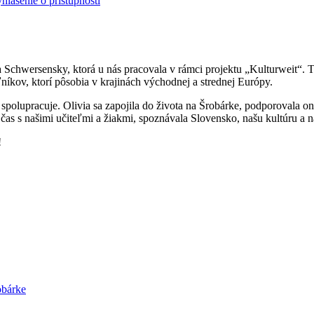
hlásenie o prístupnosti
Schwersensky, ktorá u nás pracovala v rámci projektu „Kulturweit“.
íkov, ktorí pôsobia v krajinách východnej a strednej Európy.
polupracuje. Olivia sa zapojila do života na Šrobárke, podporovala o
s s našimi učiteľmi a žiakmi, spoznávala Slovensko, našu kultúru a na
!
obárke