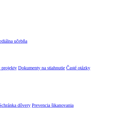
ediálna učebňa
 projekty
Dokumenty na stiahnutie
Časté otázky
Schránka dôvery
Prevencia šikanovania