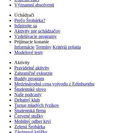
Významní absolventi
Uchádzači
Prečo Šrobárka?
Inšpirujte sa
Aktivity pre uchádzačov
Vzdelávacie programy
Prijímacie konanie
Informácie
Termíny
Kritériá prijatia
Modelové testy
Aktivity
Pravidelné aktivity
Zahraničné exkurzie
Buddy program
Medzinárodná cena vojvodu z Edinburghu
Študentské slovo
Naše podcasty
Debatný klub
Turnaj mladých fyzikov
Študentská firma
Červené stužky
Mobilný odber krvi
Zelená Šrobárka
Záujmové krúžky