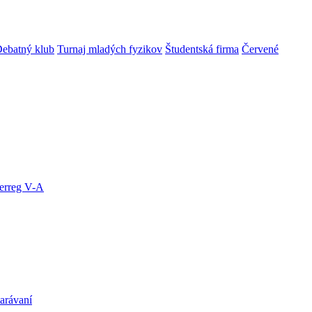
ebatný klub
Turnaj mladých fyzikov
Študentská firma
Červené
terreg V-A
arávaní