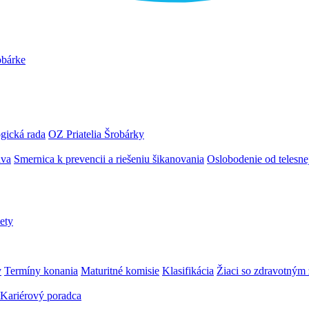
obárke
gická rada
OZ Priatelia Šrobárky
áva
Smernica k prevencii a riešeniu šikanovania
Oslobodenie od telesn
ety
y
Termíny konania
Maturitné komisie
Klasifikácia
Žiaci so zdravotný
Kariérový poradca