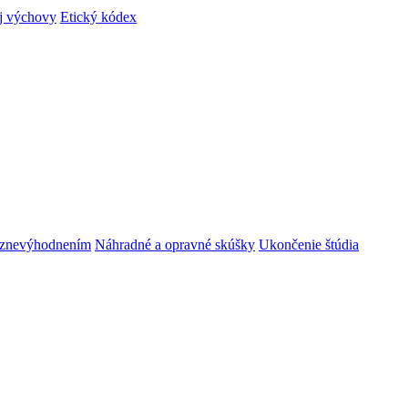
ej výchovy
Etický kódex
m znevýhodnením
Náhradné a opravné skúšky
Ukončenie štúdia