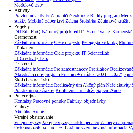
Modelové testy
Aktivity
Pravidelné aktivity
Zahraničné exkurzie
Buddy program
Medzi
stužky
Mobilný odber krvi
Zelená Šrobárka
Záujmové krúžky
Projekty
DiTEdu
FinQ
Národný projekt edIT1
Vzdelávanie: Komenského
Gramotnosť
Základné informácie
Ciele projektu
Pedagogické kluby
Multim
IT akadémia
Základné informácie
Ciele projektu
IT ScienceLab
IT Creativity Lab.
Erasmus+
Základné informácie
Pre zamestnancov
Pre žiakov
Realizované
Akreditácia pre program Erasmus+ mládež (2021 – 2027)
eljub
Škola bez nenávisti
Základné informácie
Realizačný tím
Akčný plán
Naše aktivity
Praktikum pre žiakov
Konferencia mládeže
Sapere Aude
Pre verejnosť
Kontakty
Pracovné ponuky
Faktúry, objednávky
Zmluvy
Aktuálne
Archív
Verejné obstarávanie
Verejné výzvy
Verejné výzvy školská jedáleň
Zámery na prená
Ochrana osobných údajov
Povinne zverejňované informácie
Vy