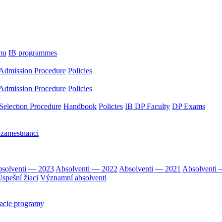
mu
IB programmes
Admission Procedure
Policies
Admission Procedure
Policies
Selection Procedure
Handbook
Policies
IB DP Faculty
DP Exams
 zamestnanci
solventi — 2023
Absolventi — 2022
Absolventi — 2021
Absolventi
spešní žiaci
Významní absolventi
acie programy