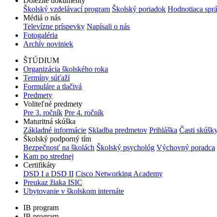
Dôležité dokumenty
Školský vzdelávací program
Školský poriadok
Hodnotiaca spr
Médiá o nás
Televízne príspevky
Napísali o nás
Fotogaléria
Archív noviniek
ŠTÚDIUM
Organizácia školského roka
Termíny súťaží
Formuláre a tlačivá
Predmety
Voliteľné predmety
Pre 3. ročník
Pre 4. ročník
Maturitná skúška
Základné informácie
Skladba predmetov
Prihláška
Časti skúšk
Školský podporný tím
Bezpečnosť na školách
Školský psychológ
Výchovný poradca
Kam po strednej
Certifikáty
DSD I a DSD II
Cisco Networking Academy
Preukaz žiaka ISIC
Ubytovanie v školskom internáte
IB program
IB program