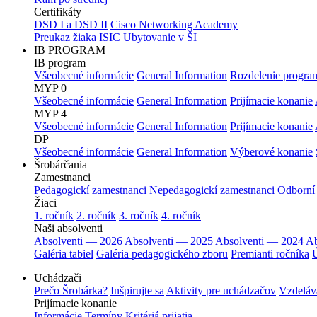
Certifikáty
DSD I a DSD II
Cisco Networking Academy
Preukaz žiaka ISIC
Ubytovanie v ŠI
IB PROGRAM
IB program
Všeobecné informácie
General Information
Rozdelenie progra
MYP 0
Všeobecné informácie
General Information
Prijímacie konanie
MYP 4
Všeobecné informácie
General Information
Prijímacie konanie
DP
Všeobecné informácie
General Information
Výberové konanie
Šrobárčania
Zamestnanci
Pedagogickí zamestnanci
Nepedagogickí zamestnanci
Odborní
Žiaci
1. ročník
2. ročník
3. ročník
4. ročník
Naši absolventi
Absolventi — 2026
Absolventi — 2025
Absolventi — 2024
Ab
Galéria tabiel
Galéria pedagogického zboru
Premianti ročníka
Ú
Uchádzači
Prečo Šrobárka?
Inšpirujte sa
Aktivity pre uchádzačov
Vzdeláv
Prijímacie konanie
Informácie
Termíny
Kritériá prijatia