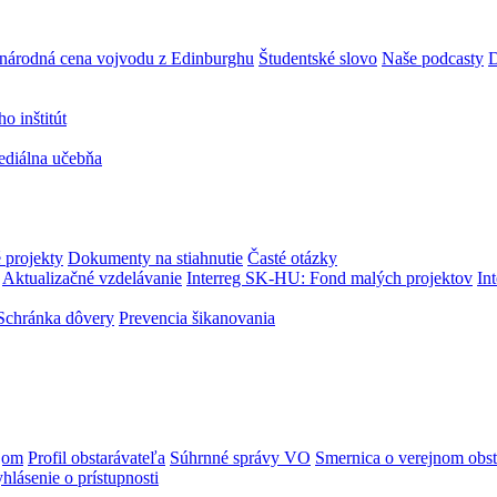
národná cena vojvodu z Edinburghu
Študentské slovo
Naše podcasty
D
 inštitút
ediálna učebňa
 projekty
Dokumenty na stiahnutie
Časté otázky
Aktualizačné vzdelávanie
Interreg SK-HU: Fond malých projektov
In
Schránka dôvery
Prevencia šikanovania
jom
Profil obstarávateľa
Súhrnné správy VO
Smernica o verejnom obst
hlásenie o prístupnosti