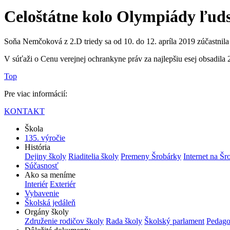
Celoštátne kolo Olympiády ľud
Soňa Nemčoková z 2.D triedy sa od 10. do 12. apríla 2019 zúčastnil
V súťaži o Cenu verejnej ochrankyne práv za najlepšiu esej obsadil
Top
Pre viac informácií:
KONTAKT
Škola
135. výročie
História
Dejiny školy
Riaditelia školy
Premeny Šrobárky
Internet na Šr
Súčasnosť
Ako sa meníme
Interiér
Exteriér
Vybavenie
Školská jedáleň
Orgány školy
Združenie rodičov školy
Rada školy
Školský parlament
Pedago