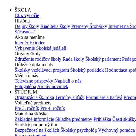
ŠKOLA
135. výročie
História
Dejiny školy
Riaditelia školy
Premeny Šrobárky
Internet na Šr
Súčasnosť
Ako sa meníme
Interiér
Exteriér
Vybavenie
Školská jedáleň
Orgány školy
Združenie rodičov školy
Rada školy
Školský parlament
Pedago
Dôležité dokumenty
Školský vzdelávací program
Školský poriadok
Hodnotiaca spr
Médiá o nás
Televízne príspevky
Napísali o nás
Fotogaléria
Archív noviniek
ŠTÚDIUM
Organizácia šk. roka
Termíny súťaží
Formuláre a tlačivá
Predm
Voliteľné predmety
Pre 3. ročník
Pre 4. ročník
Maturitná skúška
Základné informácie
Skladba predmetov
Prihláška
Časti skúšk
Školský podporný tím
Bezpečnosť na školách
Školský psychológ
Výchovný poradca
Kam po strednej