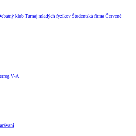
ebatný klub
Turnaj mladých fyzikov
Študentská firma
Červené
terreg V-A
arávaní