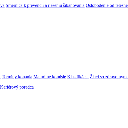
áva
Smernica k prevencii a riešeniu šikanovania
Oslobodenie od telesn
y
Termíny konania
Maturitné komisie
Klasifikácia
Žiaci so zdravotný
Kariérový poradca