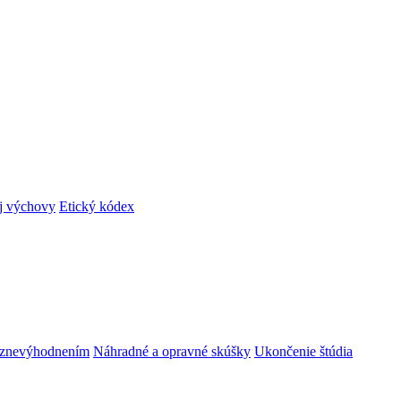
ej výchovy
Etický kódex
m znevýhodnením
Náhradné a opravné skúšky
Ukončenie štúdia