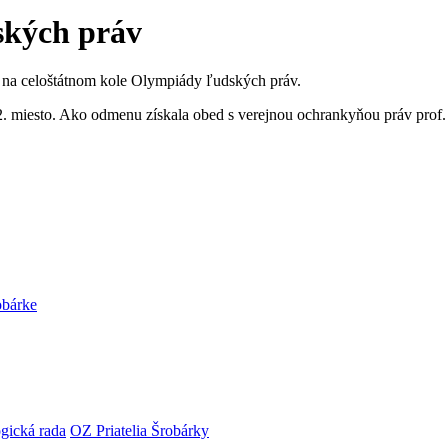
ských práv
a na celoštátnom kole Olympiády ľudských práv.
a 2. miesto. Ako odmenu získala obed s verejnou ochrankyňou práv pr
obárke
gická rada
OZ Priatelia Šrobárky