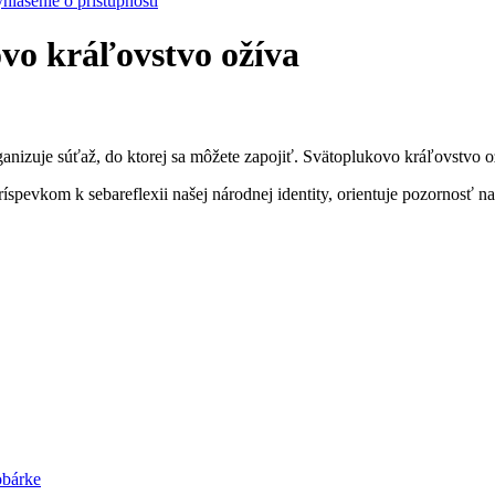
hlásenie o prístupnosti
vo kráľovstvo ožíva
anizuje súťaž, do ktorej sa môžete zapojiť. Svätoplukovo kráľovstvo oží
íspevkom k sebareflexii našej národnej identity, orientuje pozornosť 
obárke