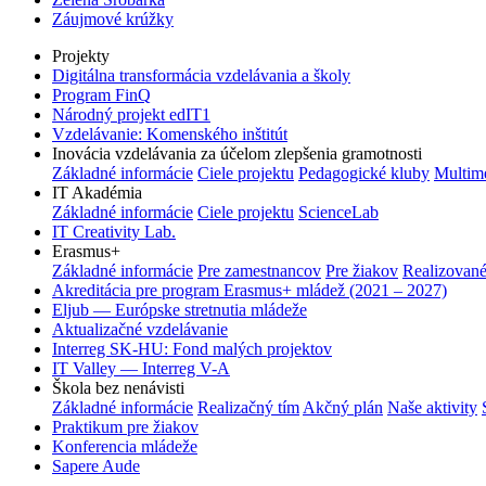
Záujmové krúžky
Projekty
Digitálna transformácia vzdelávania a školy
Program FinQ
Národný projekt edIT1
Vzdelávanie: Komenského inštitút
Inovácia vzdelávania za účelom zlepšenia gramotnosti
Základné informácie
Ciele projektu
Pedagogické kluby
Multim
IT Akadémia
Základné informácie
Ciele projektu
ScienceLab
IT Creativity Lab.
Erasmus+
Základné informácie
Pre zamestnancov
Pre žiakov
Realizované
Akreditácia pre program Erasmus+ mládež (2021 – 2027)
Eljub — Európske stretnutia mládeže
Aktualizačné vzdelávanie
Interreg SK-HU: Fond malých projektov
IT Valley — Interreg V-A
Škola bez nenávisti
Základné informácie
Realizačný tím
Akčný plán
Naše aktivity
Praktikum pre žiakov
Konferencia mládeže
Sapere Aude