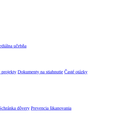
ediálna učebňa
 projekty
Dokumenty na stiahnutie
Časté otázky
Schránka dôvery
Prevencia šikanovania