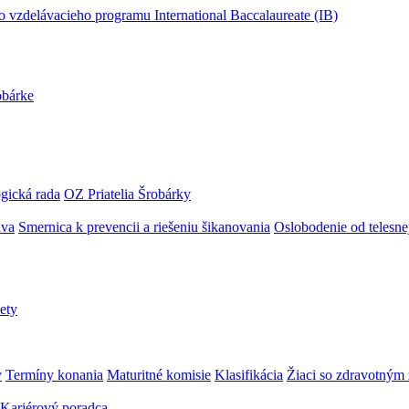
obárke
gická rada
OZ Priatelia Šrobárky
áva
Smernica k prevencii a riešeniu šikanovania
Oslobodenie od telesn
ety
y
Termíny konania
Maturitné komisie
Klasifikácia
Žiaci so zdravotný
Kariérový poradca