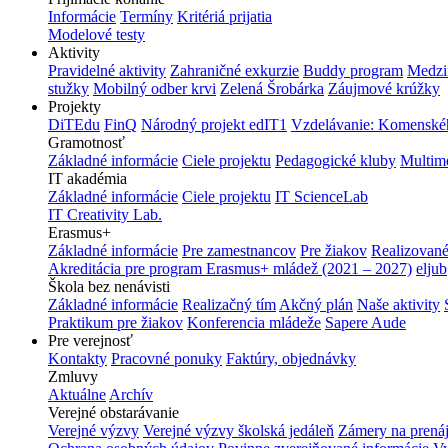
Informácie
Termíny
Kritériá prijatia
Modelové testy
Aktivity
Pravidelné aktivity
Zahraničné exkurzie
Buddy program
Medzi
stužky
Mobilný odber krvi
Zelená Šrobárka
Záujmové krúžky
Projekty
DiTEdu
FinQ
Národný projekt edIT1
Vzdelávanie: Komenského
Gramotnosť
Základné informácie
Ciele projektu
Pedagogické kluby
Multim
IT akadémia
Základné informácie
Ciele projektu
IT ScienceLab
IT Creativity Lab.
Erasmus+
Základné informácie
Pre zamestnancov
Pre žiakov
Realizované
Akreditácia pre program Erasmus+ mládež (2021 – 2027)
eljub
Škola bez nenávisti
Základné informácie
Realizačný tím
Akčný plán
Naše aktivity
Praktikum pre žiakov
Konferencia mládeže
Sapere Aude
Pre verejnosť
Kontakty
Pracovné ponuky
Faktúry, objednávky
Zmluvy
Aktuálne
Archív
Verejné obstarávanie
Verejné výzvy
Verejné výzvy školská jedáleň
Zámery na prená