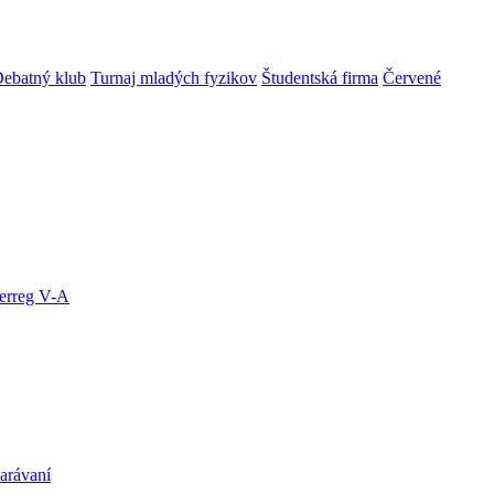
ebatný klub
Turnaj mladých fyzikov
Študentská firma
Červené
terreg V-A
arávaní