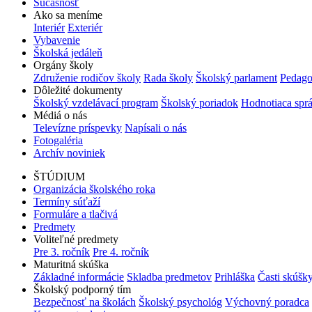
Súčasnosť
Ako sa meníme
Interiér
Exteriér
Vybavenie
Školská jedáleň
Orgány školy
Združenie rodičov školy
Rada školy
Školský parlament
Pedago
Dôležité dokumenty
Školský vzdelávací program
Školský poriadok
Hodnotiaca spr
Médiá o nás
Televízne príspevky
Napísali o nás
Fotogaléria
Archív noviniek
ŠTÚDIUM
Organizácia školského roka
Termíny súťaží
Formuláre a tlačivá
Predmety
Voliteľné predmety
Pre 3. ročník
Pre 4. ročník
Maturitná skúška
Základné informácie
Skladba predmetov
Prihláška
Časti skúšk
Školský podporný tím
Bezpečnosť na školách
Školský psychológ
Výchovný poradca