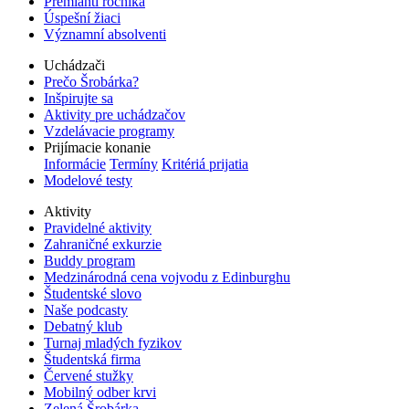
Premianti ročníka
Úspešní žiaci
Významní absolventi
Uchádzači
Prečo Šrobárka?
Inšpirujte sa
Aktivity pre uchádzačov
Vzdelávacie programy
Prijímacie konanie
Informácie
Termíny
Kritériá prijatia
Modelové testy
Aktivity
Pravidelné aktivity
Zahraničné exkurzie
Buddy program
Medzinárodná cena vojvodu z Edinburghu
Študentské slovo
Naše podcasty
Debatný klub
Turnaj mladých fyzikov
Študentská firma
Červené stužky
Mobilný odber krvi
Zelená Šrobárka