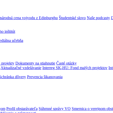
národná cena vojvodu z Edinburghu
Študentské slovo
Naše podcasty
D
 inštitút
ediálna učebňa
 projekty
Dokumenty na stiahnutie
Časté otázky
Aktualizačné vzdelávanie
Interreg SK-HU: Fond malých projektov
In
Schránka dôvery
Prevencia šikanovania
jom
Profil obstarávateľa
Súhrnné správy VO
Smernica o verejnom obst