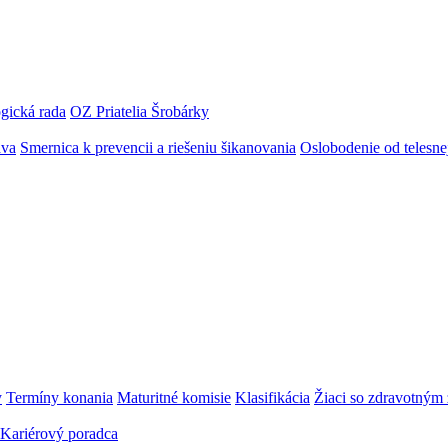
gická rada
OZ Priatelia Šrobárky
áva
Smernica k prevencii a riešeniu šikanovania
Oslobodenie od telesn
y
Termíny konania
Maturitné komisie
Klasifikácia
Žiaci so zdravotný
Kariérový poradca