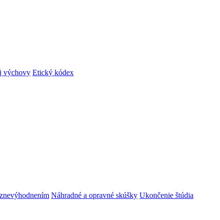
ej výchovy
Etický kódex
m znevýhodnením
Náhradné a opravné skúšky
Ukončenie štúdia