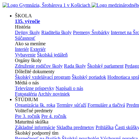
ŠKOLA
135. výročie
História
Dejiny školy
Riaditelia školy
Premeny Šrobárky
Internet na Šr
Súčasnosť
Ako sa meníme
Interiér
Exteriér
Vybavenie
Školská jedáleň
Orgány školy
Združenie rodičov školy
Rada školy
Školský parlament
Pedago
Dôležité dokumenty
Školský vzdelávací program
Školský poriadok
Hodnotiaca spr
Médiá o nás
Televízne príspevky
Napísali o nás
Fotogaléria
Archív noviniek
ŠTÚDIUM
Organizácia šk. roka
Termíny súťaží
Formuláre a tlačivá
Predm
Voliteľné predmety
Pre 3. ročník
Pre 4. ročník
Maturitná skúška
Základné informácie
Skladba predmetov
Prihláška
Časti skúšk
Školský podporný tím
Bezpečnosť na školách
Školský psychológ
Výchovný poradca