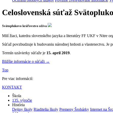
Ochrana osobných údajov
Povinne zverejňované informácie
Vy
Celoslovenská súťaž Svätopluko
Svätoplukovo kráľovstvo ožíva
Milí žiaci, katedra slovenského jazyka a literatúry FF UKF v Nitre org
Súťaž povzbudzuje k budovaniu národnej hrdosti a vlastenectvu. Je pr
Termín uzávierky súťaže je
15. apríl 2019
.
Bližšie informácie o súťaži →
Top
Pre viac informácií:
KONTAKT
Škola
135. výročie
História
Dejiny školy
Riaditelia školy
Premeny Šrobárky
Internet na Šr