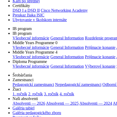
Kam po strednej
Certifikáty
DSD I a DSD II
Cisco Networking Academy
Preukaz žiaka ISIC
Ubytovanie v školskom internáte
IB program
IB program
Všeobecné informácie
General Information
Rozdelenie progra
Middle Years Programme 0
Všeobecné informácie
General Information
Prijímacie konanie
Middle Years Programme 4
Všeobecné informácie
General Information
Prijímacie konanie
Diploma Programme
Všeobecné informácie
General Information
Výberové konanie
Šrobárčania
Zamestnanci
Pedagogickí zamestnanci
Nepedagogickí zamestnanci
Odborní
Žiaci
1. ročník
2. ročník
3. ročník
4. ročník
Naši absolventi
Absolventi — 2026
Absolventi — 2025
Absolventi — 2024
Ab
Galéria tabiel
Galéria pedagogického zboru