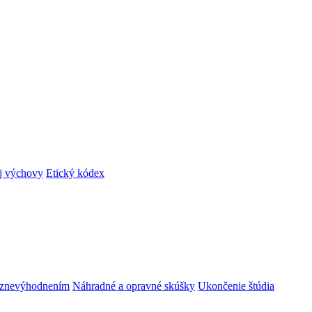
ej výchovy
Etický kódex
m znevýhodnením
Náhradné a opravné skúšky
Ukončenie štúdia