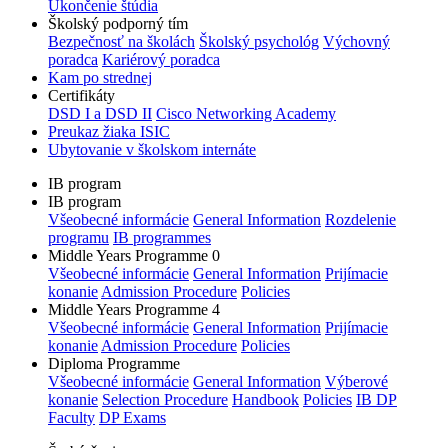
Ukončenie štúdia
Školský podporný tím
Bezpečnosť na školách
Školský psychológ
Výchovný
poradca
Kariérový poradca
Kam po strednej
Certifikáty
DSD I a DSD II
Cisco Networking Academy
Preukaz žiaka ISIC
Ubytovanie v školskom internáte
IB program
IB program
Všeobecné informácie
General Information
Rozdelenie
programu
IB programmes
Middle Years Programme 0
Všeobecné informácie
General Information
Prijímacie
konanie
Admission Procedure
Policies
Middle Years Programme 4
Všeobecné informácie
General Information
Prijímacie
konanie
Admission Procedure
Policies
Diploma Programme
Všeobecné informácie
General Information
Výberové
konanie
Selection Procedure
Handbook
Policies
IB DP
Faculty
DP Exams