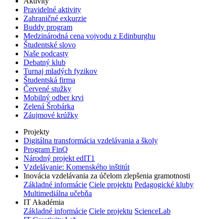
Aktivity
Pravidelné aktivity
Zahraničné exkurzie
Buddy program
Medzinárodná cena vojvodu z Edinburghu
Študentské slovo
Naše podcasty
Debatný klub
Turnaj mladých fyzikov
Študentská firma
Červené stužky
Mobilný odber krvi
Zelená Šrobárka
Záujmové krúžky
Projekty
Digitálna transformácia vzdelávania a školy
Program FinQ
Národný projekt edIT1
Vzdelávanie: Komenského inštitút
Inovácia vzdelávania za účelom zlepšenia gramotnosti
Základné informácie
Ciele projektu
Pedagogické kluby
Multimediálna učebňa
IT Akadémia
Základné informácie
Ciele projektu
ScienceLab