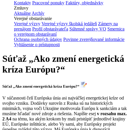
Kontakty
Pracovné ponuky
Faktúry, objednávky
Zmluvy
Aktuálne
Archív
Verejné obstarávanie
Verejné výzvy
Verejné výzvy školská jedáleň
Zámery na
prenájom
Profil obstarávateľa
Súhrnné správy VO
Smernica
o verejnom obstarávaní
Ochrana osobných údajov
Povinne zverejňované informácie
Vyhlásenie o prístupnosti
Súťaž „Ako zmení energetická
kríza Európu?“
Súťaž „Ako zmení energetická kríza Európu?“
V súčasnosti čelí Európska únia asi najväčšej energetickej kríze od
svojho vzniku. Dodávky surovín z Ruska sú na historických
minimách, vojna voči Ukrajine motivovala Európu k sankciám a tak
musíme hľadať nové zdroje a riešenia. Napíšte esej
v rozsahu max.
2 A4
na tému, ku akým krokom by mali pristúpiť jednotlivé krajiny
EÚ, Európske inštitúcie, alebo Vy sami, aby Európsky projekt
úspešne zvládol túto výzvu. Má Európska únia k dispozícii