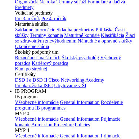
Organizácia šk. roka
Termíny súťaží
Formuláre a tlačivá
Predmety
Voliteľné predmety
Pre 3. ročník
Pre 4. ročník
Maturitná skúška
Základné informácie
Skladba predmetov
Prihláška
Časti
skúšky
Termíny konania
Maturitné komisie
Klasifikácia
Žiaci
so zdravotným znevýhodnením
Náhradné a opravné skúšky
Ukončenie štúdia
Školský podporný tím
Bezpečnosť na školách
Školský psychológ
Výchovný
poradca
Kariérový poradca
Kam po strednej
Certifikáty
DSD I a DSD II
Cisco Networking Academy
Preukaz žiaka ISIC
Ubytovanie v ŠI
IB PROGRAM
IB program
Všeobecné informácie
General Information
Rozdelenie
programu
IB programmes
MYP 0
Všeobecné informácie
General Information
Prijímacie
konanie
Admission Procedure
Policies
MYP 4
Všeobecné informácie
General Information
Prijímacie