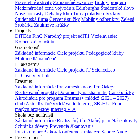
Pravidelné aktivity
Zahraničné exkurzie
Buddy program
Medzinárodná cena vojvodu z Edinburghu
Študentské slovo
Naše podcasty
Debatný klub
Turnaj mladých fyzikov
Študentská firma
Červené stužky
Mobilný odber krvi
Zelená
Šrobárka
Záujmové krúžky
Projekty
DiTEdu
FinQ
Národný projekt edIT1
Vzdelávanie:
Komenského inštitút
Gramotnosť
Základné informácie
Ciele projektu
Pedagogické kluby
Multimediálna učebňa
IT akadémia
Základné informácie
Ciele projektu
IT ScienceLab
IT Creativity Lab.
Erasmus+
Základné informácie
Pre zamestnancov
Pre žiakov
Realizované projekty
Dokumenty na stiahnutie
Časté otázky
Akreditácia pre program Erasmus+ mládež (2021 – 2027)
eljub
Aktualizačné vzdelávanie
Interreg SK-HU: Fond
malých projektov
Interreg V-A
Škola bez nenávisti
Základné informácie
Realizačný tím
Akčný plán
Naše aktivity
Schránka dôvery
Prevencia šikanovania
Praktikum pre žiakov
Konferencia mládeže
Sapere Aude
Pre verejnosť