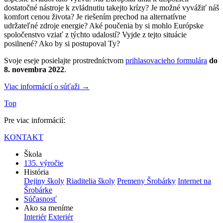
dostatočné nástroje k zvládnutiu takejto krízy? Je možné vyvážiť náš
komfort cenou života? Je riešením prechod na alternatívne
udržateľné zdroje energie? Aké poučenia by si mohlo Európske
spoločenstvo vziať z týchto udalostí? Vyjde z tejto situácie
posilnené? Ako by si postupoval Ty?
Svoje eseje posielajte prostredníctvom
prihlasovacieho formulára
do
8. novembra 2022
.
Viac informácií o súťaži →
Top
Pre viac informácií:
KONTAKT
Škola
135. výročie
História
Dejiny školy
Riaditelia školy
Premeny Šrobárky
Internet na
Šrobárke
Súčasnosť
Ako sa meníme
Interiér
Exteriér