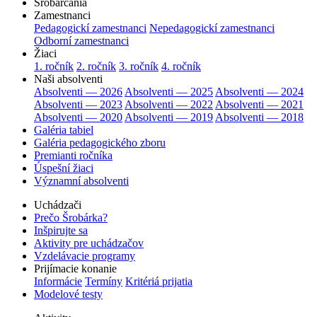
Šrobárčania
Zamestnanci
Pedagogickí zamestnanci
Nepedagogickí zamestnanci
Odborní zamestnanci
Žiaci
1. ročník
2. ročník
3. ročník
4. ročník
Naši absolventi
Absolventi — 2026
Absolventi — 2025
Absolventi — 2024
Absolventi — 2023
Absolventi — 2022
Absolventi — 2021
Absolventi — 2020
Absolventi — 2019
Absolventi — 2018
Galéria tabiel
Galéria pedagogického zboru
Premianti ročníka
Úspešní žiaci
Významní absolventi
Uchádzači
Prečo Šrobárka?
Inšpirujte sa
Aktivity pre uchádzačov
Vzdelávacie programy
Prijímacie konanie
Informácie
Termíny
Kritériá prijatia
Modelové testy