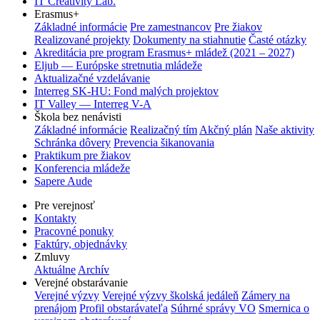
IT Creativity Lab.
Erasmus+
Základné informácie
Pre zamestnancov
Pre žiakov
Realizované projekty
Dokumenty na stiahnutie
Časté otázky
Akreditácia pre program Erasmus+ mládež (2021 – 2027)
Eljub — Európske stretnutia mládeže
Aktualizačné vzdelávanie
Interreg SK-HU: Fond malých projektov
IT Valley — Interreg V-A
Škola bez nenávisti
Základné informácie
Realizačný tím
Akčný plán
Naše aktivity
Schránka dôvery
Prevencia šikanovania
Praktikum pre žiakov
Konferencia mládeže
Sapere Aude
Pre verejnosť
Kontakty
Pracovné ponuky
Faktúry, objednávky
Zmluvy
Aktuálne
Archív
Verejné obstarávanie
Verejné výzvy
Verejné výzvy školská jedáleň
Zámery na
prenájom
Profil obstarávateľa
Súhrné správy VO
Smernica o