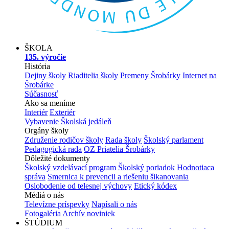
ŠKOLA
135. výročie
História
Dejiny školy
Riaditelia školy
Premeny Šrobárky
Internet na
Šrobárke
Súčasnosť
Ako sa meníme
Interiér
Exteriér
Vybavenie
Školská jedáleň
Orgány školy
Združenie rodičov školy
Rada školy
Školský parlament
Pedagogická rada
OZ Priatelia Šrobárky
Dôležité dokumenty
Školský vzdelávací program
Školský poriadok
Hodnotiaca
správa
Smernica k prevencii a riešeniu šikanovania
Oslobodenie od telesnej výchovy
Etický kódex
Médiá o nás
Televízne príspevky
Napísali o nás
Fotogaléria
Archív noviniek
ŠTÚDIUM