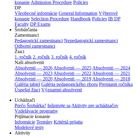
konanie
Admission Procedure
Policies
DP
Všeobecné informácie
General Information
Výberové
konanie
Selection Procedure
Handbook
Policies
IB DP
Faculty
DP Exams
Šrobárčania
Zamestnanci
Pedagogickí zamestnanci
Nepedagogickí zamestnanci
Odborní zamestnanci
Žiaci
1. ročník
2. ročník
3. ročník
4. ročník
Naši absolventi
Absolventi — 2026
Absolventi — 2025
Absolventi — 2024
Absolventi — 2023
Absolventi — 2022
Absolventi — 2021
Absolventi — 2020
Absolventi — 2019
Absolventi — 2018
Galéria tabiel
Galéria pedagogického zboru
Premianti ročníka
Úspešní žiaci
Významní absolventi
Uchádzači
Prečo Šrobárka?
Inšpirujte sa
Aktivity pre uchádzačov
Vzdelávacie programy
Prijímacie konanie
Informácie
Termíny
Kritériá prijatia
Modelové testy
Aktivity