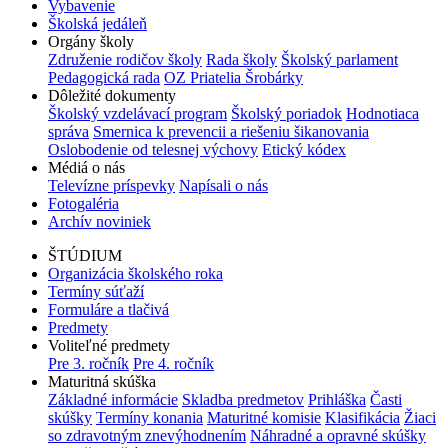
Vybavenie
Školská jedáleň
Orgány školy
Združenie rodičov školy
Rada školy
Školský parlament
Pedagogická rada
OZ Priatelia Šrobárky
Dôležité dokumenty
Školský vzdelávací program
Školský poriadok
Hodnotiaca
správa
Smernica k prevencii a riešeniu šikanovania
Oslobodenie od telesnej výchovy
Etický kódex
Médiá o nás
Televízne príspevky
Napísali o nás
Fotogaléria
Archív noviniek
ŠTÚDIUM
Organizácia školského roka
Termíny súťaží
Formuláre a tlačivá
Predmety
Voliteľné predmety
Pre 3. ročník
Pre 4. ročník
Maturitná skúška
Základné informácie
Skladba predmetov
Prihláška
Časti
skúšky
Termíny konania
Maturitné komisie
Klasifikácia
Žiaci
so zdravotným znevýhodnením
Náhradné a opravné skúšky