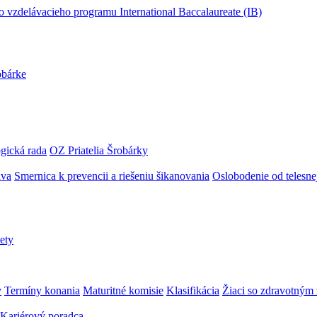
obárke
gická rada
OZ Priatelia Šrobárky
áva
Smernica k prevencii a riešeniu šikanovania
Oslobodenie od telesn
ety
y
Termíny konania
Maturitné komisie
Klasifikácia
Žiaci so zdravotný
Kariérový poradca