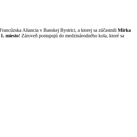
rancúzska Aliancia v Banskej Bystrici, a ktorej sa zúčastnili
Mirka
i
1. miesto
! Zároveň postupujú do medzinárodného kola, ktoré sa