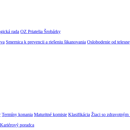
gická rada
OZ Priatelia Šrobárky
áva
Smernica k prevencii a riešeniu šikanovania
Oslobodenie od telesn
y
Termíny konania
Maturitné komisie
Klasifikácia
Žiaci so zdravotný
Kariérový poradca