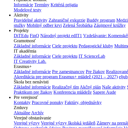
Informácie
Termíny
Kritériá prijatia
Modelové testy
Aktivity
Pravidelné aktivity
Zahraničné exkurzie
Buddy program
Medzi
stužky
Mobilný odber krvi
Zelená Šrobárka
Záujmové krúžky
Projekty
DiTEdu
FinQ
Národný projekt edIT1
Vzdelávanie: Komenského
Gramotnosť
Základné informácie
Ciele projektu
Pedagogické kluby
Multim
IT akadémia
Základné informácie
Ciele projektu
IT ScienceLab
IT Creativity Lab.
Erasmus+
Základné informácie
Pre zamestnancov
Pre žiakov
Realizované
Akreditácia pre program Erasmus+ mládež (2021 – 2027)
eljub
Škola bez nenávisti
Základné informácie
Realizačný tím
Akčný plán
Naše aktivity
Praktikum pre žiakov
Konferencia mládeže
Sapere Aude
Pre verejnosť
Kontakty
Pracovné ponuky
Faktúry, objednávky
Zmluvy
Aktuálne
Archív
Verejné obstarávanie
Verejné výzvy
Verejné výzvy školská jedáleň
Zámery na prená