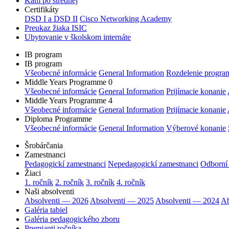
Kam po strednej
Certifikáty
DSD I a DSD II
Cisco Networking Academy
Preukaz žiaka ISIC
Ubytovanie v školskom internáte
IB program
IB program
Všeobecné informácie
General Information
Rozdelenie progra
Middle Years Programme 0
Všeobecné informácie
General Information
Prijímacie konanie
Middle Years Programme 4
Všeobecné informácie
General Information
Prijímacie konanie
Diploma Programme
Všeobecné informácie
General Information
Výberové konanie
Šrobárčania
Zamestnanci
Pedagogickí zamestnanci
Nepedagogickí zamestnanci
Odborní
Žiaci
1. ročník
2. ročník
3. ročník
4. ročník
Naši absolventi
Absolventi — 2026
Absolventi — 2025
Absolventi — 2024
Ab
Galéria tabiel
Galéria pedagogického zboru
Premianti ročníka