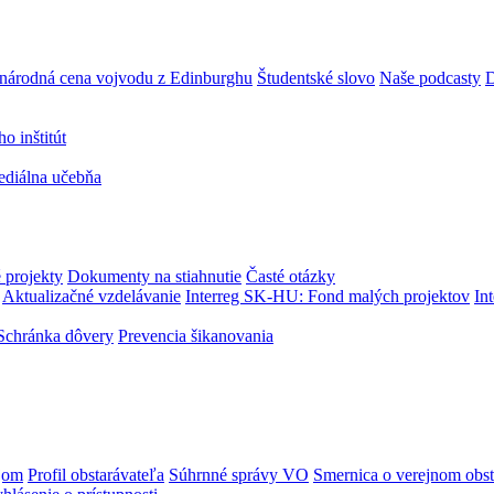
národná cena vojvodu z Edinburghu
Študentské slovo
Naše podcasty
D
 inštitút
ediálna učebňa
 projekty
Dokumenty na stiahnutie
Časté otázky
Aktualizačné vzdelávanie
Interreg SK-HU: Fond malých projektov
In
Schránka dôvery
Prevencia šikanovania
jom
Profil obstarávateľa
Súhrnné správy VO
Smernica o verejnom obst