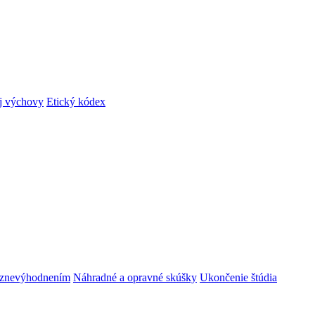
ej výchovy
Etický kódex
m znevýhodnením
Náhradné a opravné skúšky
Ukončenie štúdia