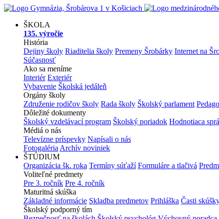
ŠKOLA
135. výročie
História
Dejiny školy
Riaditelia školy
Premeny Šrobárky
Internet na Šr
Súčasnosť
Ako sa meníme
Interiér
Exteriér
Vybavenie
Školská jedáleň
Orgány školy
Združenie rodičov školy
Rada školy
Školský parlament
Pedago
Dôležité dokumenty
Školský vzdelávací program
Školský poriadok
Hodnotiaca spr
Médiá o nás
Televízne príspevky
Napísali o nás
Fotogaléria
Archív noviniek
ŠTÚDIUM
Organizácia šk. roka
Termíny súťaží
Formuláre a tlačivá
Predm
Voliteľné predmety
Pre 3. ročník
Pre 4. ročník
Maturitná skúška
Základné informácie
Skladba predmetov
Prihláška
Časti skúšk
Školský podporný tím
Bezpečnosť na školách
Školský psychológ
Výchovný poradca