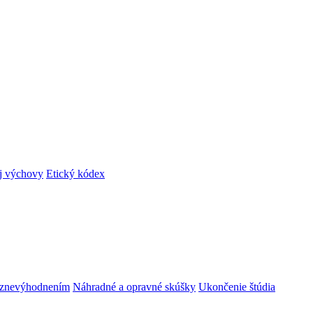
ej výchovy
Etický kódex
m znevýhodnením
Náhradné a opravné skúšky
Ukončenie štúdia