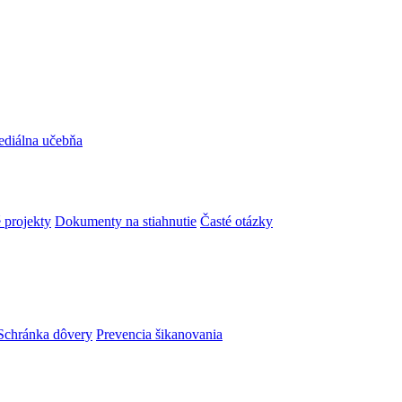
ediálna učebňa
 projekty
Dokumenty na stiahnutie
Časté otázky
Schránka dôvery
Prevencia šikanovania