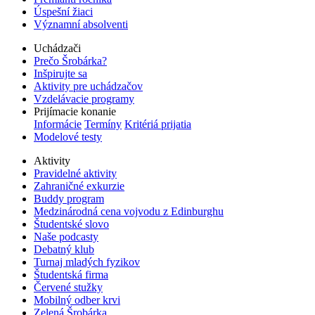
Úspešní žiaci
Významní absolventi
Uchádzači
Prečo Šrobárka?
Inšpirujte sa
Aktivity pre uchádzačov
Vzdelávacie programy
Prijímacie konanie
Informácie
Termíny
Kritériá prijatia
Modelové testy
Aktivity
Pravidelné aktivity
Zahraničné exkurzie
Buddy program
Medzinárodná cena vojvodu z Edinburghu
Študentské slovo
Naše podcasty
Debatný klub
Turnaj mladých fyzikov
Študentská firma
Červené stužky
Mobilný odber krvi
Zelená Šrobárka