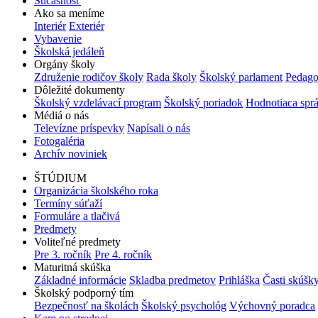
Súčasnosť
Ako sa meníme
Interiér
Exteriér
Vybavenie
Školská jedáleň
Orgány školy
Združenie rodičov školy
Rada školy
Školský parlament
Pedago
Dôležité dokumenty
Školský vzdelávací program
Školský poriadok
Hodnotiaca spr
Médiá o nás
Televízne príspevky
Napísali o nás
Fotogaléria
Archív noviniek
ŠTÚDIUM
Organizácia školského roka
Termíny súťaží
Formuláre a tlačivá
Predmety
Voliteľné predmety
Pre 3. ročník
Pre 4. ročník
Maturitná skúška
Základné informácie
Skladba predmetov
Prihláška
Časti skúšk
Školský podporný tím
Bezpečnosť na školách
Školský psychológ
Výchovný poradca