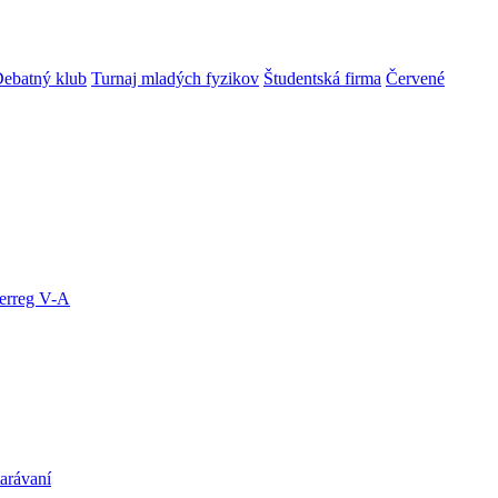
ebatný klub
Turnaj mladých fyzikov
Študentská firma
Červené
terreg V-A
arávaní