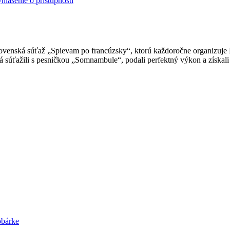
hlásenie o prístupnosti
slovenská súťaž „Spievam po francúzsky“, ktorú každoročne organizuje F
 súťažili s pesničkou „Somnambule“, podali perfektný výkon a získal
obárke