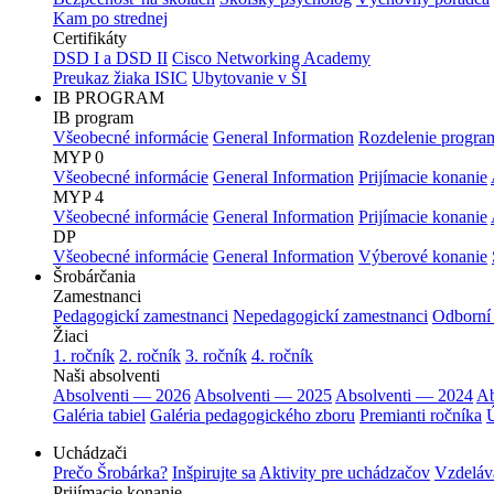
Kam po strednej
Certifikáty
DSD I a DSD II
Cisco Networking Academy
Preukaz žiaka ISIC
Ubytovanie v ŠI
IB PROGRAM
IB program
Všeobecné informácie
General Information
Rozdelenie progra
MYP 0
Všeobecné informácie
General Information
Prijímacie konanie
MYP 4
Všeobecné informácie
General Information
Prijímacie konanie
DP
Všeobecné informácie
General Information
Výberové konanie
Šrobárčania
Zamestnanci
Pedagogickí zamestnanci
Nepedagogickí zamestnanci
Odborní
Žiaci
1. ročník
2. ročník
3. ročník
4. ročník
Naši absolventi
Absolventi — 2026
Absolventi — 2025
Absolventi — 2024
Ab
Galéria tabiel
Galéria pedagogického zboru
Premianti ročníka
Ú
Uchádzači
Prečo Šrobárka?
Inšpirujte sa
Aktivity pre uchádzačov
Vzdeláv
Prijímacie konanie