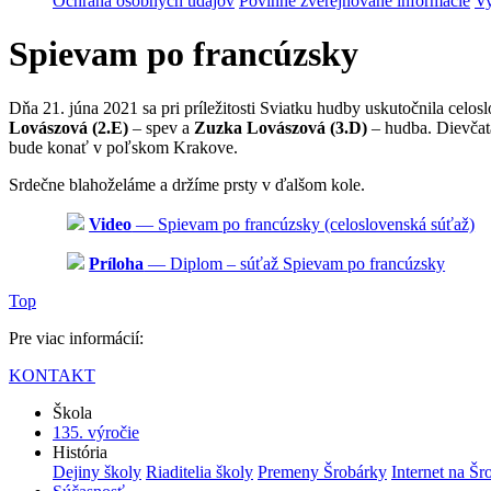
Ochrana osobných údajov
Povinne zverejňované informácie
Vy
Spievam po francúzsky
Dňa 21. júna 2021 sa pri príležitosti Sviatku hudby uskutočnila celo
Lovászová (2.E)
– spev a
Zuzka Lovászová (3.D)
– hudba. Dievčatá
bude konať v poľskom Krakove.
Srdečne blahoželáme a držíme prsty v ďalšom kole.
Video
— Spievam po francúzsky (celoslovenská súťaž)
Príloha
— Diplom – súťaž Spievam po francúzsky
Top
Pre viac informácií:
KONTAKT
Škola
135. výročie
História
Dejiny školy
Riaditelia školy
Premeny Šrobárky
Internet na Šr