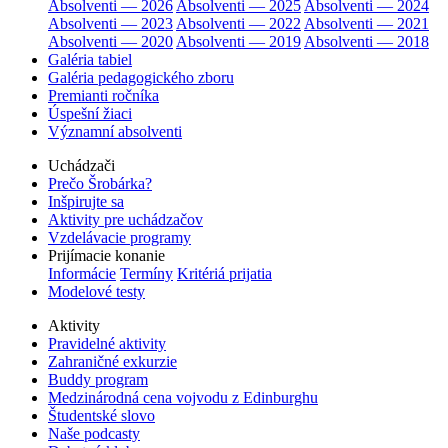
Absolventi — 2026
Absolventi — 2025
Absolventi — 2024
Absolventi — 2023
Absolventi — 2022
Absolventi — 2021
Absolventi — 2020
Absolventi — 2019
Absolventi — 2018
Galéria tabiel
Galéria pedagogického zboru
Premianti ročníka
Úspešní žiaci
Významní absolventi
Uchádzači
Prečo Šrobárka?
Inšpirujte sa
Aktivity pre uchádzačov
Vzdelávacie programy
Prijímacie konanie
Informácie
Termíny
Kritériá prijatia
Modelové testy
Aktivity
Pravidelné aktivity
Zahraničné exkurzie
Buddy program
Medzinárodná cena vojvodu z Edinburghu
Študentské slovo
Naše podcasty