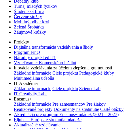
Debatný klub
Turnaj mladých fyzikov
Študentská firma
Červené stužky
Mobilný odber krvi
Zelená Šrobárka
Záujmové krúžky
Projekty
Digitálna transformácia vzdelávania a školy
Program FinQ
Národný projekt edIT1
Vzdelávanie: Komenského inštitút
Inovácia vzdelávania za účelom zlepšenia gramotnosti
Základné informácie
Ciele projektu
Pedagogické kluby
Multimediálna učebňa
IT Akadémia
Základné informácie
Ciele projektu
ScienceLab
IT Creativity Lab.
Erasmus+
Základné informácie
Pre zamestnancov
Pre žiakov
Realizované projekty
Dokumenty na stiahnutie
Časté otázky
Akreditácia pre program Erasmus+ mládež (2021 – 2027)
Eljub — Európske stretnutia mládeže
Aktualizačné vzdelávanie