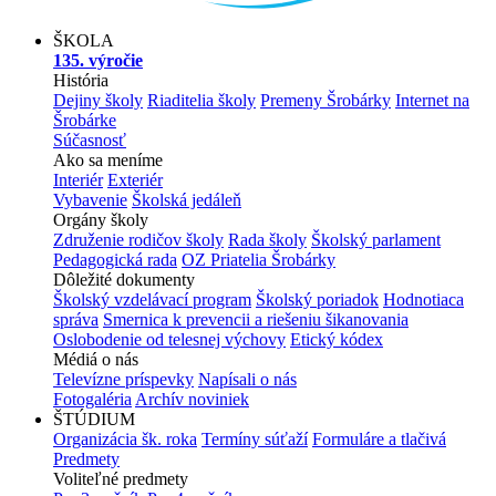
ŠKOLA
135. výročie
História
Dejiny školy
Riaditelia školy
Premeny Šrobárky
Internet na
Šrobárke
Súčasnosť
Ako sa meníme
Interiér
Exteriér
Vybavenie
Školská jedáleň
Orgány školy
Združenie rodičov školy
Rada školy
Školský parlament
Pedagogická rada
OZ Priatelia Šrobárky
Dôležité dokumenty
Školský vzdelávací program
Školský poriadok
Hodnotiaca
správa
Smernica k prevencii a riešeniu šikanovania
Oslobodenie od telesnej výchovy
Etický kódex
Médiá o nás
Televízne príspevky
Napísali o nás
Fotogaléria
Archív noviniek
ŠTÚDIUM
Organizácia šk. roka
Termíny súťaží
Formuláre a tlačivá
Predmety
Voliteľné predmety