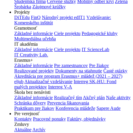
Študentská firma
Červené stužky
Mobilný odber krvi
Zelená
Šrobárka
Záujmové krúžky
Projekty
DiTEdu
FinQ
Národný projekt edIT1
Vzdelávanie:
Komenského inštitút
Gramotnosť
Základné informácie
Ciele projektu
Pedagogické kluby
Multimediálna učebňa
IT akadémia
Základné informácie
Ciele projektu
IT ScienceLab
IT Creativity Lab.
Erasmus+
Základné informácie
Pre zamestnancov
Pre žiakov
Realizované projekty
Dokumenty na stiahnutie
Časté otázky
Akreditácia pre program Erasmus+ mládež (2021 – 2027)
eljub
Aktualizačné vzdelávanie
Interreg SK-HU: Fond
malých projektov
Interreg V-A
Škola bez nenávisti
Základné informácie
Realizačný tím
Akčný plán
Naše aktivity
Schránka dôvery
Prevencia šikanovania
Praktikum pre žiakov
Konferencia mládeže
Sapere Aude
Pre verejnosť
Kontakty
Pracovné ponuky
Faktúry, objednávky
Zmluvy
Aktuálne
Archív