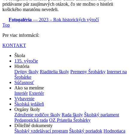
pridávame pár zaujímavých otázok, čo ste možno o histórii
košického maratónu nevedeli.
Fotogaléria
—
2023
– Rok historických výročí
Top
Pre viac informácií:
KONTAKT
Škola
135. výročie
História
Dejiny školy
Riaditelia školy
Premeny Šrobárky
Internet na
Šrobárke
Súčasnosť
Ako sa meníme
Interiér
Exteriér
Vybavenie
Školská jedáleň
Orgány školy
Združenie rodičov školy
Rada školy
Školský parlament
Pedagogická rada
OZ Priatelia Šrobárky
Dôležité dokumenty
Školský vzdelávací program
Školský poriadok
Hodnotiaca