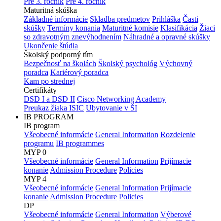
Pre 3. ročník
Pre 4. ročník
Maturitná skúška
Základné informácie
Skladba predmetov
Prihláška
Časti
skúšky
Termíny konania
Maturitné komisie
Klasifikácia
Žiaci
so zdravotným znevýhodnením
Náhradné a opravné skúšky
Ukončenie štúdia
Školský podporný tím
Bezpečnosť na školách
Školský psychológ
Výchovný
poradca
Kariérový poradca
Kam po strednej
Certifikáty
DSD I a DSD II
Cisco Networking Academy
Preukaz žiaka ISIC
Ubytovanie v ŠI
IB PROGRAM
IB program
Všeobecné informácie
General Information
Rozdelenie
programu
IB programmes
MYP 0
Všeobecné informácie
General Information
Prijímacie
konanie
Admission Procedure
Policies
MYP 4
Všeobecné informácie
General Information
Prijímacie
konanie
Admission Procedure
Policies
DP
Všeobecné informácie
General Information
Výberové