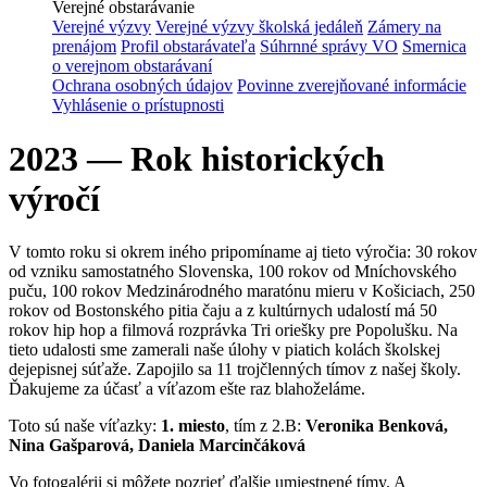
Verejné obstarávanie
Verejné výzvy
Verejné výzvy školská jedáleň
Zámery na
prenájom
Profil obstarávateľa
Súhrnné správy VO
Smernica
o verejnom obstarávaní
Ochrana osobných údajov
Povinne zverejňované informácie
Vyhlásenie o prístupnosti
2023 — Rok historických
výročí
V tomto roku si okrem iného pripomíname aj tieto výročia: 30 rokov
od vzniku samostatného Slovenska, 100 rokov od Mníchovského
puču, 100 rokov Medzinárodného maratónu mieru v Košiciach, 250
rokov od Bostonského pitia čaju a z kultúrnych udalostí má 50
rokov hip hop a filmová rozprávka Tri oriešky pre Popolušku. Na
tieto udalosti sme zamerali naše úlohy v piatich kolách školskej
dejepisnej súťaže. Zapojilo sa 11 trojčlenných tímov z našej školy.
Ďakujeme za účasť a víťazom ešte raz blahoželáme.
Toto sú naše víťazky:
1. miesto
, tím z 2.B:
Veronika Benková,
Nina Gašparová, Daniela Marcinčáková
Vo fotogalérii si môžete pozrieť ďalšie umiestnené tímy. A