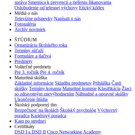
správa
Smernica k prevencii a riešeniu šikanovania
Oslobodenie od telesnej výchovy
Etický kódex
Médiá o nás
Televízne príspevky
Napísali o nás
Fotogaléria
Archív noviniek
ŠTÚDIUM
Organizácia školského roka
Termíny súťaží
Formuláre a tlačivá
Predmety
Voliteľné predmety
Pre 3. ročník
Pre 4. ročník
Maturitná skúška
Základné informácie
Skladba predmetov
Prihláška
Časti
skúšky
Termíny konania
Maturitné komisie
Klasifikácia
Žiaci
so zdravotným znevýhodnením
Náhradné a opravné skúšky
Ukončenie štúdia
Školský podporný tím
Bezpečnosť na školách
Školský psychológ
Výchovný
poradca
Kariérový poradca
Kam po strednej
Certifikáty
DSD I a DSD II
Cisco Networking Academy