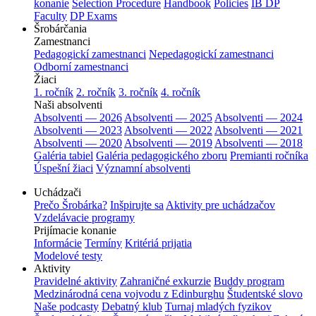
konanie
Selection Procedure
Handbook
Policies
IB DP
Faculty
DP Exams
Šrobárčania
Zamestnanci
Pedagogickí zamestnanci
Nepedagogickí zamestnanci
Odborní zamestnanci
Žiaci
1. ročník
2. ročník
3. ročník
4. ročník
Naši absolventi
Absolventi — 2026
Absolventi — 2025
Absolventi — 2024
Absolventi — 2023
Absolventi — 2022
Absolventi — 2021
Absolventi — 2020
Absolventi — 2019
Absolventi — 2018
Galéria tabiel
Galéria pedagogického zboru
Premianti ročníka
Úspešní žiaci
Významní absolventi
Uchádzači
Prečo Šrobárka?
Inšpirujte sa
Aktivity pre uchádzačov
Vzdelávacie programy
Prijímacie konanie
Informácie
Termíny
Kritériá prijatia
Modelové testy
Aktivity
Pravidelné aktivity
Zahraničné exkurzie
Buddy program
Medzinárodná cena vojvodu z Edinburghu
Študentské slovo
Naše podcasty
Debatný klub
Turnaj mladých fyzikov