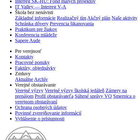
Interreg SK-HU: Fond malých projektov
IT Valley — Interreg V-A
Škola bez nenávisti
Základné informácie
Realizačný tím
Akčný plán
Naše aktivity
Schránka dôvery
Prevencia šikanovania
Praktikum pre žiakov
Konferencia mládeže
Sapere Aude
Pre verejnosť
Kontakty
Pracovné ponuky
Faktúry, objednávky
Zmluvy
Aktuálne
Archív
Verejné obstarávanie
Verejné výzvy
Verejné výzvy školská jedáleň
Zámery na
prenájom
Profil obstarávateľa
Súhrné správy VO
Smernica o
verejnom obstarávaní
Ochrana osobných údajov
Povinné zverejňovanie informácií
Vyhlásenie o prístupnosti