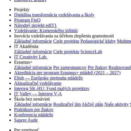
Projekty
Digitálna transformácia vzdelávania a školy
Program FinQ
Národný projekt edIT1
Vzdelávanie: Komenského inštitút
Inovácia vzdelávania za účelom zlepšenia gramotnosti
Základné informácie
Ciele projektu
Pedagogické kluby
Multim
IT Akadémia
Základné informácie
Ciele projektu
ScienceLab
IT Creativity Lab.
Erasmus+
Základné informácie
Pre zamestnancov
Pre žiakov
Realizované
Akreditácia pre program Erasmus+ mládež (2021 – 2027)
Eljub — Európske stretnutia mládeže
Aktualizačné vzdelávanie
Interreg SK-HU: Fond malých projektov
IT Valley — Interreg V-A
Škola bez nenávisti
Základné informácie
Realizačný tím
Akčný plán
Naše aktivity
Praktikum pre žiakov
Konferencia mládeže
Sapere Aude
Pre verejnosť