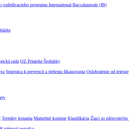
obárke
gická rada
OZ Priatelia Šrobárky
áva
Smernica k prevencii a riešeniu šikanovania
Oslobodenie od telesn
ety
y
Termíny konania
Maturitné komisie
Klasifikácia
Žiaci so zdravotný
Kariérový poradca