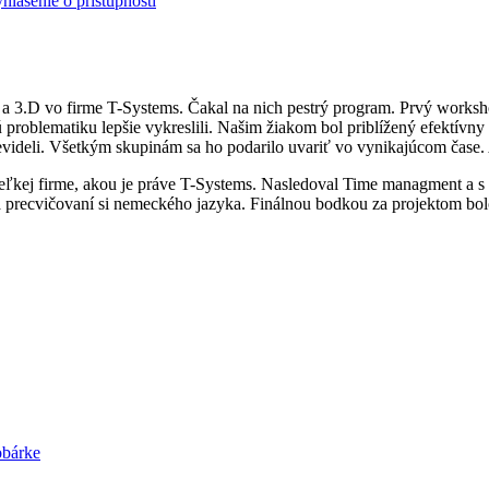
hlásenie o prístupnosti
 a 3.D vo firme T-Systems. Čakal na nich pestrý program. Prvý worksh
problematiku lepšie vykreslili. Našim žiakom bol priblížený efektívny s
ideli. Všetkým skupinám sa ho podarilo uvariť vo vynikajúcom čase. Ak
eľkej firme, akou je práve T-Systems. Nasledoval Time managment a s ním
 precvičovaní si nemeckého jazyka. Finálnou bodkou za projektom bolo
obárke