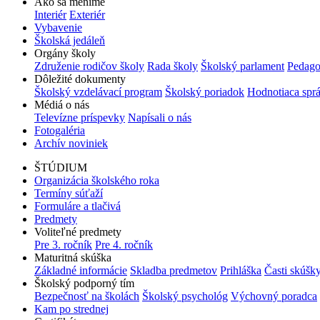
Ako sa meníme
Interiér
Exteriér
Vybavenie
Školská jedáleň
Orgány školy
Združenie rodičov školy
Rada školy
Školský parlament
Pedago
Dôležité dokumenty
Školský vzdelávací program
Školský poriadok
Hodnotiaca spr
Médiá o nás
Televízne príspevky
Napísali o nás
Fotogaléria
Archív noviniek
ŠTÚDIUM
Organizácia školského roka
Termíny súťaží
Formuláre a tlačivá
Predmety
Voliteľné predmety
Pre 3. ročník
Pre 4. ročník
Maturitná skúška
Základné informácie
Skladba predmetov
Prihláška
Časti skúšk
Školský podporný tím
Bezpečnosť na školách
Školský psychológ
Výchovný poradca
Kam po strednej