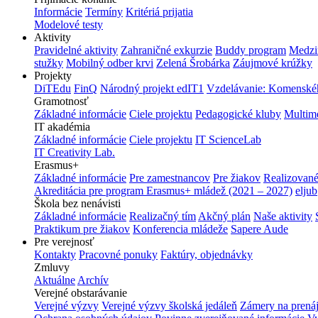
Informácie
Termíny
Kritériá prijatia
Modelové testy
Aktivity
Pravidelné aktivity
Zahraničné exkurzie
Buddy program
Medzi
stužky
Mobilný odber krvi
Zelená Šrobárka
Záujmové krúžky
Projekty
DiTEdu
FinQ
Národný projekt edIT1
Vzdelávanie: Komenského
Gramotnosť
Základné informácie
Ciele projektu
Pedagogické kluby
Multim
IT akadémia
Základné informácie
Ciele projektu
IT ScienceLab
IT Creativity Lab.
Erasmus+
Základné informácie
Pre zamestnancov
Pre žiakov
Realizované
Akreditácia pre program Erasmus+ mládež (2021 – 2027)
eljub
Škola bez nenávisti
Základné informácie
Realizačný tím
Akčný plán
Naše aktivity
Praktikum pre žiakov
Konferencia mládeže
Sapere Aude
Pre verejnosť
Kontakty
Pracovné ponuky
Faktúry, objednávky
Zmluvy
Aktuálne
Archív
Verejné obstarávanie
Verejné výzvy
Verejné výzvy školská jedáleň
Zámery na prená