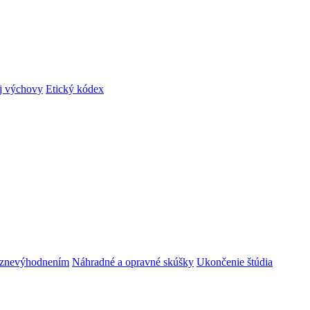
ej výchovy
Etický kódex
m znevýhodnením
Náhradné a opravné skúšky
Ukončenie štúdia