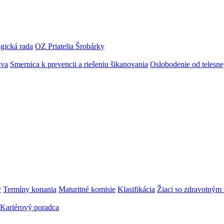
gická rada
OZ Priatelia Šrobárky
áva
Smernica k prevencii a riešeniu šikanovania
Oslobodenie od telesn
y
Termíny konania
Maturitné komisie
Klasifikácia
Žiaci so zdravotný
Kariérový poradca