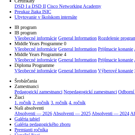
Certifikáty
DSD I a DSD II
Cisco Networking Academy
Preukaz žiaka ISIC
Ubytovanie v školskom internáte
IB program
IB program
Všeobecné informácie
General Information
Rozdelenie progra
Middle Years Programme 0
Všeobecné informácie
General Information
Prijímacie konanie
Middle Years Programme 4
Všeobecné informácie
General Information
Prijímacie konanie
Diploma Programme
Všeobecné informácie
General Information
Výberové konanie
Šrobárčania
Zamestnanci
Pedagogickí zamestnanci
Nepedagogickí zamestnanci
Odborní
Žiaci
1. ročník
2. ročník
3. ročník
4. ročník
Naši absolventi
Absolventi — 2026
Absolventi — 2025
Absolventi — 2024
Ab
Galéria tabiel
Galéria pedagogického zboru
Premianti ročníka