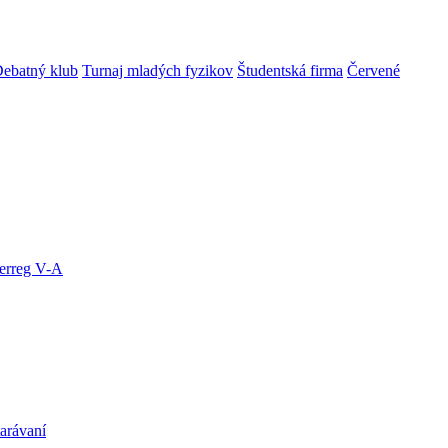
ebatný klub
Turnaj mladých fyzikov
Študentská firma
Červené
terreg V-A
arávaní