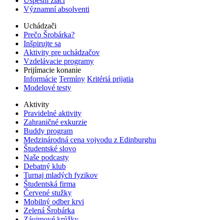
Úspešní žiaci
Významní absolventi
Uchádzači
Prečo Šrobárka?
Inšpirujte sa
Aktivity pre uchádzačov
Vzdelávacie programy
Prijímacie konanie
Informácie
Termíny
Kritériá prijatia
Modelové testy
Aktivity
Pravidelné aktivity
Zahraničné exkurzie
Buddy program
Medzinárodná cena vojvodu z Edinburghu
Študentské slovo
Naše podcasty
Debatný klub
Turnaj mladých fyzikov
Študentská firma
Červené stužky
Mobilný odber krvi
Zelená Šrobárka
Záujmové krúžky