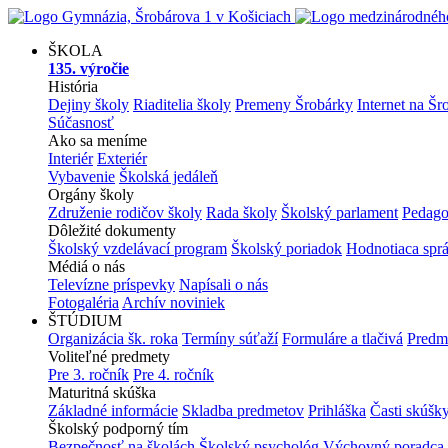
ŠKOLA
135. výročie
História
Dejiny školy
Riaditelia školy
Premeny Šrobárky
Internet na Šr
Súčasnosť
Ako sa meníme
Interiér
Exteriér
Vybavenie
Školská jedáleň
Orgány školy
Združenie rodičov školy
Rada školy
Školský parlament
Pedago
Dôležité dokumenty
Školský vzdelávací program
Školský poriadok
Hodnotiaca spr
Médiá o nás
Televízne príspevky
Napísali o nás
Fotogaléria
Archív noviniek
ŠTÚDIUM
Organizácia šk. roka
Termíny súťaží
Formuláre a tlačivá
Predm
Voliteľné predmety
Pre 3. ročník
Pre 4. ročník
Maturitná skúška
Základné informácie
Skladba predmetov
Prihláška
Časti skúšk
Školský podporný tím
Bezpečnosť na školách
Školský psychológ
Výchovný poradca