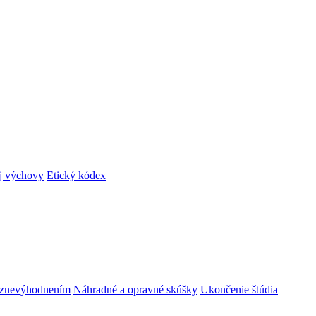
ej výchovy
Etický kódex
m znevýhodnením
Náhradné a opravné skúšky
Ukončenie štúdia