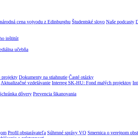
národná cena vojvodu z Edinburghu
Študentské slovo
Naše podcasty
D
 inštitút
ediálna učebňa
 projekty
Dokumenty na stiahnutie
Časté otázky
Aktualizačné vzdelávanie
Interreg SK-HU: Fond malých projektov
In
Schránka dôvery
Prevencia šikanovania
jom
Profil obstarávateľa
Súhrnné správy VO
Smernica o verejnom obst