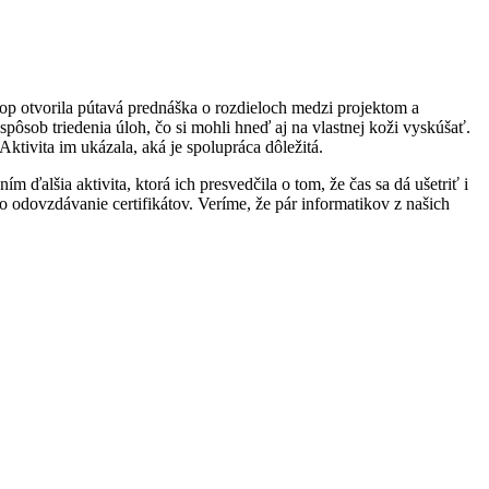
op otvorila pútavá prednáška o rozdieloch medzi projektom a
pôsob triedenia úloh, čo si mohli hneď aj na vlastnej koži vyskúšať.
tivita im ukázala, aká je spolupráca dôležitá.
 ďalšia aktivita, ktorá ich presvedčila o tom, že čas sa dá ušetriť i
 odovzdávanie certifikátov. Veríme, že pár informatikov z našich