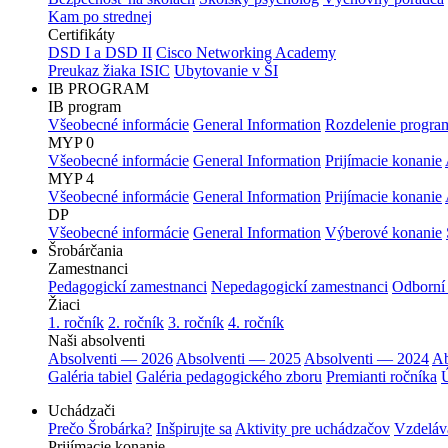
Kam po strednej
Certifikáty
DSD I a DSD II
Cisco Networking Academy
Preukaz žiaka ISIC
Ubytovanie v ŠI
IB PROGRAM
IB program
Všeobecné informácie
General Information
Rozdelenie progra
MYP 0
Všeobecné informácie
General Information
Prijímacie konanie
MYP 4
Všeobecné informácie
General Information
Prijímacie konanie
DP
Všeobecné informácie
General Information
Výberové konanie
Šrobárčania
Zamestnanci
Pedagogickí zamestnanci
Nepedagogickí zamestnanci
Odborní
Žiaci
1. ročník
2. ročník
3. ročník
4. ročník
Naši absolventi
Absolventi — 2026
Absolventi — 2025
Absolventi — 2024
Ab
Galéria tabiel
Galéria pedagogického zboru
Premianti ročníka
Ú
Uchádzači
Prečo Šrobárka?
Inšpirujte sa
Aktivity pre uchádzačov
Vzdeláv
Prijímacie konanie