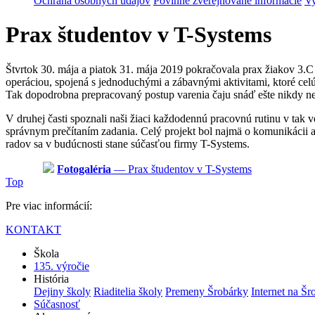
Ochrana osobných údajov
Povinne zverejňované informácie
Vy
Prax študentov v T-Systems
Štvrtok 30. mája a piatok 31. mája 2019 pokračovala prax žiakov 3.C
operáciou, spojená s jednoduchými a zábavnými aktivitami, ktoré celú 
Tak dopodrobna prepracovaný postup varenia čaju snáď ešte nikdy nev
V druhej časti spoznali naši žiaci každodennú pracovnú rutinu v tak v
správnym prečítaním zadania. Celý projekt bol najmä o komunikácii a
radov sa v budúcnosti stane súčasťou firmy T-Systems.
Fotogaléria
— Prax študentov v T-Systems
Top
Pre viac informácií:
KONTAKT
Škola
135. výročie
História
Dejiny školy
Riaditelia školy
Premeny Šrobárky
Internet na Šr
Súčasnosť