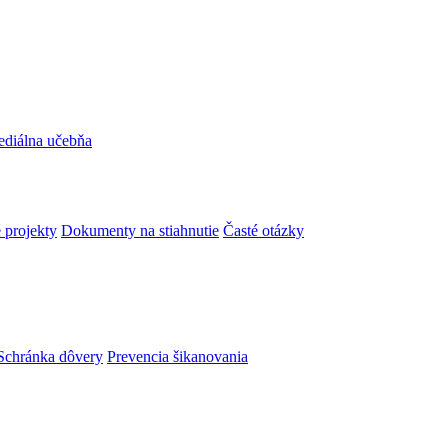
ediálna učebňa
 projekty
Dokumenty na stiahnutie
Časté otázky
Schránka dôvery
Prevencia šikanovania