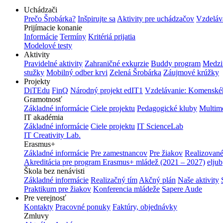
Uchádzači
Prečo Šrobárka?
Inšpirujte sa
Aktivity pre uchádzačov
Vzdeláv
Prijímacie konanie
Informácie
Termíny
Kritériá prijatia
Modelové testy
Aktivity
Pravidelné aktivity
Zahraničné exkurzie
Buddy program
Medzi
stužky
Mobilný odber krvi
Zelená Šrobárka
Záujmové krúžky
Projekty
DiTEdu
FinQ
Národný projekt edIT1
Vzdelávanie: Komenského
Gramotnosť
Základné informácie
Ciele projektu
Pedagogické kluby
Multim
IT akadémia
Základné informácie
Ciele projektu
IT ScienceLab
IT Creativity Lab.
Erasmus+
Základné informácie
Pre zamestnancov
Pre žiakov
Realizované
Akreditácia pre program Erasmus+ mládež (2021 – 2027)
eljub
Škola bez nenávisti
Základné informácie
Realizačný tím
Akčný plán
Naše aktivity
Praktikum pre žiakov
Konferencia mládeže
Sapere Aude
Pre verejnosť
Kontakty
Pracovné ponuky
Faktúry, objednávky
Zmluvy