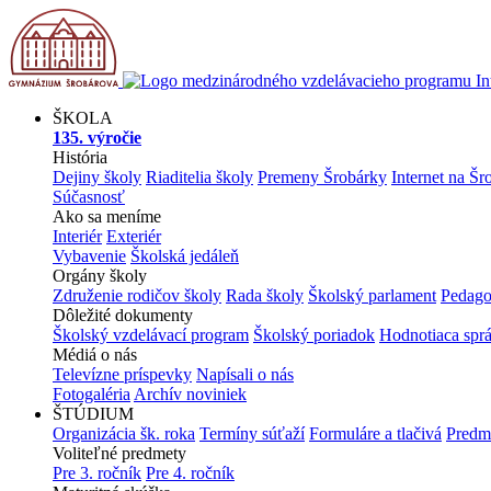
ŠKOLA
135. výročie
História
Dejiny školy
Riaditelia školy
Premeny Šrobárky
Internet na Šr
Súčasnosť
Ako sa meníme
Interiér
Exteriér
Vybavenie
Školská jedáleň
Orgány školy
Združenie rodičov školy
Rada školy
Školský parlament
Pedago
Dôležité dokumenty
Školský vzdelávací program
Školský poriadok
Hodnotiaca spr
Médiá o nás
Televízne príspevky
Napísali o nás
Fotogaléria
Archív noviniek
ŠTÚDIUM
Organizácia šk. roka
Termíny súťaží
Formuláre a tlačivá
Predm
Voliteľné predmety
Pre 3. ročník
Pre 4. ročník