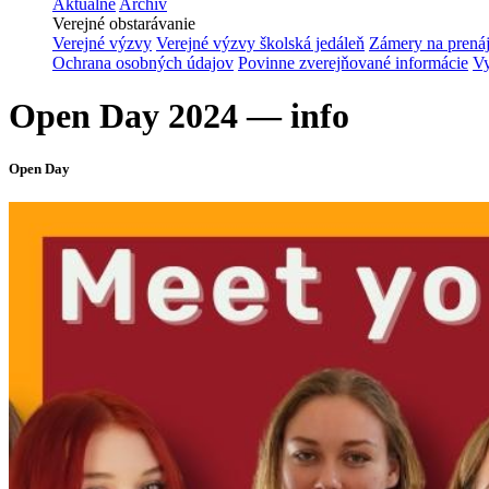
Aktuálne
Archív
Verejné obstarávanie
Verejné výzvy
Verejné výzvy školská jedáleň
Zámery na prená
Ochrana osobných údajov
Povinne zverejňované informácie
Vy
Open Day 2024 — info
Open Day