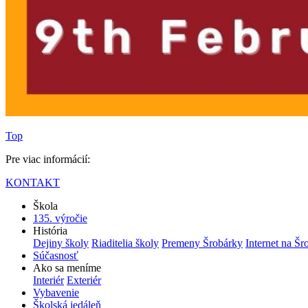
Top
Pre viac informácií:
KONTAKT
Škola
135. výročie
História
Dejiny školy
Riaditelia školy
Premeny Šrobárky
Internet na Šr
Súčasnosť
Ako sa meníme
Interiér
Exteriér
Vybavenie
Školská jedáleň