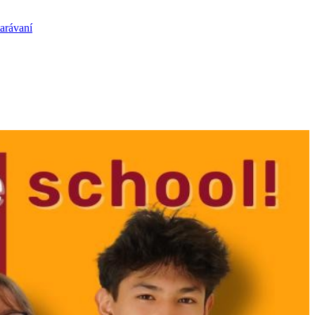
arávaní