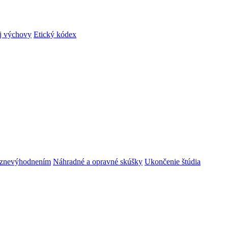
ej výchovy
Etický kódex
m znevýhodnením
Náhradné a opravné skúšky
Ukončenie štúdia