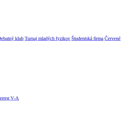
ebatný klub
Turnaj mladých fyzikov
Študentská firma
Červené
terreg V-A