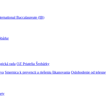
obárke
gická rada
OZ Priatelia Šrobárky
áva
Smernica k prevencii a riešeniu šikanovania
Oslobodenie od telesn
ety