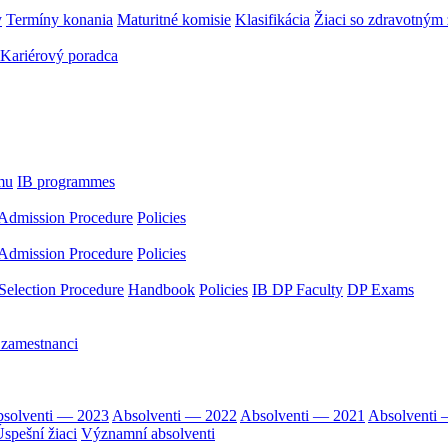
y
Termíny konania
Maturitné komisie
Klasifikácia
Žiaci so zdravotný
Kariérový poradca
mu
IB programmes
Admission Procedure
Policies
Admission Procedure
Policies
Selection Procedure
Handbook
Policies
IB DP Faculty
DP Exams
 zamestnanci
solventi — 2023
Absolventi — 2022
Absolventi — 2021
Absolventi
spešní žiaci
Významní absolventi