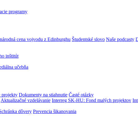
acie programy
národná cena vojvodu z Edinburghu
Študentské slovo
Naše podcasty
D
 inštitút
ediálna učebňa
 projekty
Dokumenty na stiahnutie
Časté otázky
Aktualizačné vzdelávanie
Interreg SK-HU: Fond malých projektov
In
Schránka dôvery
Prevencia šikanovania