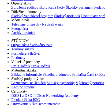
Orgány školy
Združenie rodičov školy
Rada školy
Školský parlament
Pedago
Dôležité dokumenty
Školský vzdelávací program
Školský poriadok
Hodnotiaca spr
Médiá o nás
Televízne príspevky
Napísali o nás
Fotogaléria
Archív noviniek
ŠTÚDIUM
Organizácia školského roka
Termíny súťaží
Formuláre a tlačivá
Predmety
Voliteľné predmety
Pre 3. ročník
Pre 4. ročník
Maturitná skúška
Základné informácie
Skladba predmetov
Prihláška
Časti skúšk
Školský podporný tím
Bezpečnosť na školách
Školský psychológ
Výchovný poradca
Kam po strednej
Certifikáty
DSD I a DSD II
Cisco Networking Academy
Preukaz žiaka ISIC
Ubytovanie v školskom internáte