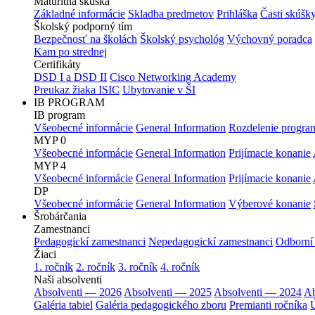
Maturitná skúška
Základné informácie
Skladba predmetov
Prihláška
Časti skúšk
Školský podporný tím
Bezpečnosť na školách
Školský psychológ
Výchovný poradca
Kam po strednej
Certifikáty
DSD I a DSD II
Cisco Networking Academy
Preukaz žiaka ISIC
Ubytovanie v ŠI
IB PROGRAM
IB program
Všeobecné informácie
General Information
Rozdelenie progra
MYP 0
Všeobecné informácie
General Information
Prijímacie konanie
MYP 4
Všeobecné informácie
General Information
Prijímacie konanie
DP
Všeobecné informácie
General Information
Výberové konanie
Šrobárčania
Zamestnanci
Pedagogickí zamestnanci
Nepedagogickí zamestnanci
Odborní
Žiaci
1. ročník
2. ročník
3. ročník
4. ročník
Naši absolventi
Absolventi — 2026
Absolventi — 2025
Absolventi — 2024
Ab
Galéria tabiel
Galéria pedagogického zboru
Premianti ročníka
Ú