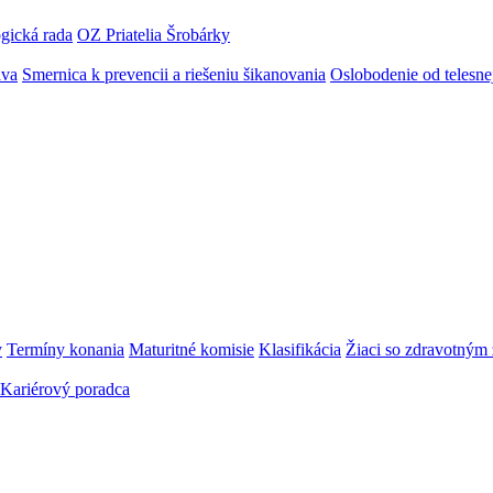
gická rada
OZ Priatelia Šrobárky
áva
Smernica k prevencii a riešeniu šikanovania
Oslobodenie od telesn
y
Termíny konania
Maturitné komisie
Klasifikácia
Žiaci so zdravotný
Kariérový poradca