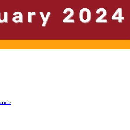
obárke