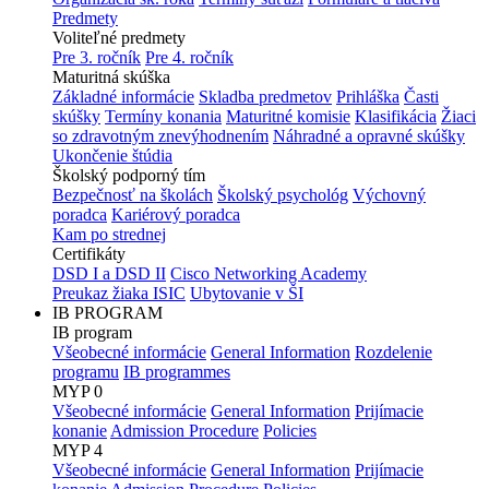
Predmety
Voliteľné predmety
Pre 3. ročník
Pre 4. ročník
Maturitná skúška
Základné informácie
Skladba predmetov
Prihláška
Časti
skúšky
Termíny konania
Maturitné komisie
Klasifikácia
Žiaci
so zdravotným znevýhodnením
Náhradné a opravné skúšky
Ukončenie štúdia
Školský podporný tím
Bezpečnosť na školách
Školský psychológ
Výchovný
poradca
Kariérový poradca
Kam po strednej
Certifikáty
DSD I a DSD II
Cisco Networking Academy
Preukaz žiaka ISIC
Ubytovanie v ŠI
IB PROGRAM
IB program
Všeobecné informácie
General Information
Rozdelenie
programu
IB programmes
MYP 0
Všeobecné informácie
General Information
Prijímacie
konanie
Admission Procedure
Policies
MYP 4
Všeobecné informácie
General Information
Prijímacie