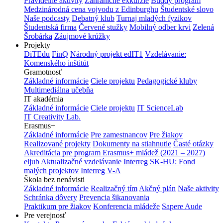
Pravidelné aktivity
Zahraničné exkurzie
Buddy program
Medzinárodná cena vojvodu z Edinburghu
Študentské slovo
Naše podcasty
Debatný klub
Turnaj mladých fyzikov
Študentská firma
Červené stužky
Mobilný odber krvi
Zelená
Šrobárka
Záujmové krúžky
Projekty
DiTEdu
FinQ
Národný projekt edIT1
Vzdelávanie:
Komenského inštitút
Gramotnosť
Základné informácie
Ciele projektu
Pedagogické kluby
Multimediálna učebňa
IT akadémia
Základné informácie
Ciele projektu
IT ScienceLab
IT Creativity Lab.
Erasmus+
Základné informácie
Pre zamestnancov
Pre žiakov
Realizované projekty
Dokumenty na stiahnutie
Časté otázky
Akreditácia pre program Erasmus+ mládež (2021 – 2027)
eljub
Aktualizačné vzdelávanie
Interreg SK-HU: Fond
malých projektov
Interreg V-A
Škola bez nenávisti
Základné informácie
Realizačný tím
Akčný plán
Naše aktivity
Schránka dôvery
Prevencia šikanovania
Praktikum pre žiakov
Konferencia mládeže
Sapere Aude
Pre verejnosť