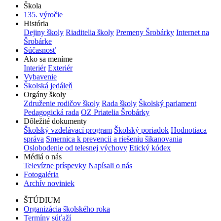
Škola
135. výročie
História
Dejiny školy
Riaditelia školy
Premeny Šrobárky
Internet na
Šrobárke
Súčasnosť
Ako sa meníme
Interiér
Exteriér
Vybavenie
Školská jedáleň
Orgány školy
Združenie rodičov školy
Rada školy
Školský parlament
Pedagogická rada
OZ Priatelia Šrobárky
Dôležité dokumenty
Školský vzdelávací program
Školský poriadok
Hodnotiaca
správa
Smernica k prevencii a riešeniu šikanovania
Oslobodenie od telesnej výchovy
Etický kódex
Médiá o nás
Televízne príspevky
Napísali o nás
Fotogaléria
Archív noviniek
ŠTÚDIUM
Organizácia školského roka
Termíny súťaží