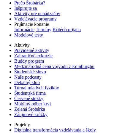
Prečo Šrobárka?
Inšpirujte sa
Aktivity pre uchádzačov
Vzdelávacie programy
Prijímacie konanie
Informácie
Termíny
Kritériá prijatia
Modelové testy
Aktivity
Pravidelné aktivity
Zahraničné exkurzie
Buddy program
Medzinárodná cena vojvodu z Edinburghu
Študentské slovo
Naše podcasty
Debatný klub
Turnaj mladých fyzikov
Študentská firma
Červené stužky
Mobilný odber krvi
Zelená Šrobárka
Záujmové krúžky
Projekty
Digitálna transformácia vzdelávania a školy