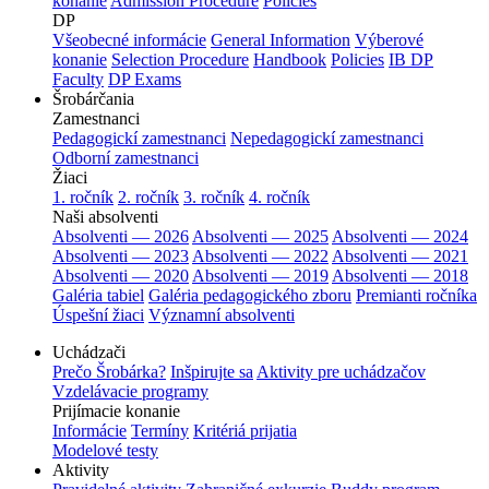
konanie
Admission Procedure
Policies
DP
Všeobecné informácie
General Information
Výberové
konanie
Selection Procedure
Handbook
Policies
IB DP
Faculty
DP Exams
Šrobárčania
Zamestnanci
Pedagogickí zamestnanci
Nepedagogickí zamestnanci
Odborní zamestnanci
Žiaci
1. ročník
2. ročník
3. ročník
4. ročník
Naši absolventi
Absolventi — 2026
Absolventi — 2025
Absolventi — 2024
Absolventi — 2023
Absolventi — 2022
Absolventi — 2021
Absolventi — 2020
Absolventi — 2019
Absolventi — 2018
Galéria tabiel
Galéria pedagogického zboru
Premianti ročníka
Úspešní žiaci
Významní absolventi
Uchádzači
Prečo Šrobárka?
Inšpirujte sa
Aktivity pre uchádzačov
Vzdelávacie programy
Prijímacie konanie
Informácie
Termíny
Kritériá prijatia
Modelové testy
Aktivity