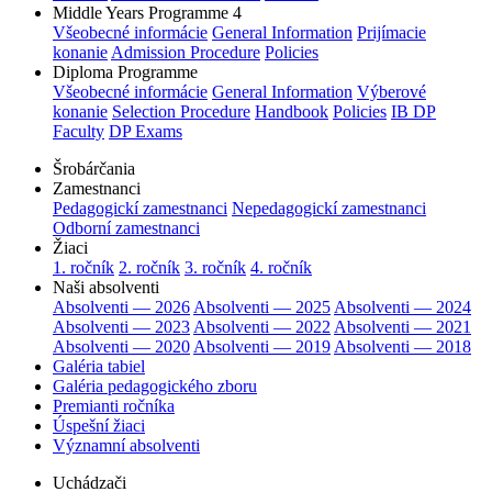
Middle Years Programme 4
Všeobecné informácie
General Information
Prijímacie
konanie
Admission Procedure
Policies
Diploma Programme
Všeobecné informácie
General Information
Výberové
konanie
Selection Procedure
Handbook
Policies
IB DP
Faculty
DP Exams
Šrobárčania
Zamestnanci
Pedagogickí zamestnanci
Nepedagogickí zamestnanci
Odborní zamestnanci
Žiaci
1. ročník
2. ročník
3. ročník
4. ročník
Naši absolventi
Absolventi — 2026
Absolventi — 2025
Absolventi — 2024
Absolventi — 2023
Absolventi — 2022
Absolventi — 2021
Absolventi — 2020
Absolventi — 2019
Absolventi — 2018
Galéria tabiel
Galéria pedagogického zboru
Premianti ročníka
Úspešní žiaci
Významní absolventi
Uchádzači