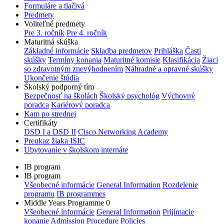
Formuláre a tlačivá
Predmety
Voliteľné predmety
Pre 3. ročník
Pre 4. ročník
Maturitná skúška
Základné informácie
Skladba predmetov
Prihláška
Časti
skúšky
Termíny konania
Maturitné komisie
Klasifikácia
Žiaci
so zdravotným znevýhodnením
Náhradné a opravné skúšky
Ukončenie štúdia
Školský podporný tím
Bezpečnosť na školách
Školský psychológ
Výchovný
poradca
Kariérový poradca
Kam po strednej
Certifikáty
DSD I a DSD II
Cisco Networking Academy
Preukaz žiaka ISIC
Ubytovanie v školskom internáte
IB program
IB program
Všeobecné informácie
General Information
Rozdelenie
programu
IB programmes
Middle Years Programme 0
Všeobecné informácie
General Information
Prijímacie
konanie
Admission Procedure
Policies