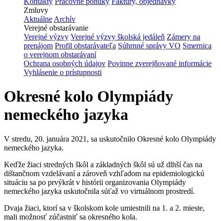
Kontakty
Pracovné ponuky
Faktúry, objednávky
Zmluvy
Aktuálne
Archív
Verejné obstarávanie
Verejné výzvy
Verejné výzvy školská jedáleň
Zámery na
prenájom
Profil obstarávateľa
Súhrnné správy VO
Smernica
o verejnom obstarávaní
Ochrana osobných údajov
Povinne zverejňované informácie
Vyhlásenie o prístupnosti
Okresné kolo Olympiády
nemeckého jazyka
V stredu, 20. januára 2021, sa uskutočnilo Okresné kolo Olympiády
nemeckého jazyka.
Keďže žiaci stredných škôl a základných škôl sú už dlhší čas na
dištančnom vzdelávaní a zároveň vzhľadom na epidemiologickú
situáciu sa po prvýkrát v histórii organizovania Olympiády
nemeckého jazyka uskutočnila súťaž vo virtuálnom prostredí.
Dvaja žiaci, ktorí sa v školskom kole umiestnili na 1. a 2. mieste,
mali možnosť zúčastniť sa okresného kola.