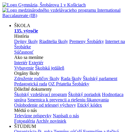
ŠKOLA
135. výročie
História
Dejiny školy
Riaditelia školy
Premeny Šrobárky
Internet na
Šrobárke
Súčasnosť
Ako sa meníme
Interiér
Exteriér
Vybavenie
Školská jedáleň
Orgány školy
Združenie rodičov školy
Rada školy
Školský parlament
Pedagogická rada
OZ Priatelia Šrobárky
Dôležité dokumenty
Školský vzdelávací program
Školský poriadok
Hodnotiaca
správa
Smernica k prevencii a riešeniu šikanovania
Oslobodenie od telesnej výchovy
Etický kódex
Médiá o nás
Televízne príspevky
Napísali o nás
Fotogaléria
Archív noviniek
ŠTÚDIUM
Organizácia šk. roka
Termíny súťaží
Formuláre a tlačivá