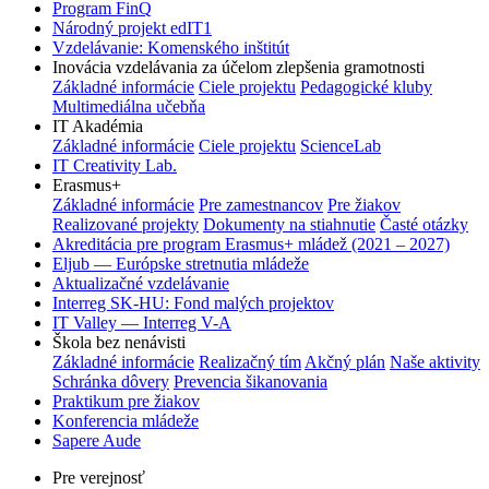
Program FinQ
Národný projekt edIT1
Vzdelávanie: Komenského inštitút
Inovácia vzdelávania za účelom zlepšenia gramotnosti
Základné informácie
Ciele projektu
Pedagogické kluby
Multimediálna učebňa
IT Akadémia
Základné informácie
Ciele projektu
ScienceLab
IT Creativity Lab.
Erasmus+
Základné informácie
Pre zamestnancov
Pre žiakov
Realizované projekty
Dokumenty na stiahnutie
Časté otázky
Akreditácia pre program Erasmus+ mládež (2021 – 2027)
Eljub — Európske stretnutia mládeže
Aktualizačné vzdelávanie
Interreg SK-HU: Fond malých projektov
IT Valley — Interreg V-A
Škola bez nenávisti
Základné informácie
Realizačný tím
Akčný plán
Naše aktivity
Schránka dôvery
Prevencia šikanovania
Praktikum pre žiakov
Konferencia mládeže
Sapere Aude
Pre verejnosť