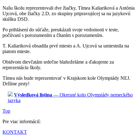
Našu školu reprezentovali dve žiačky, Tímea Kaliariková a Antónia
Ujcová, obe žiačky 2.D, zo skupiny pripravujúcej sa na jazykovú
skúšku DSD.
Po prihlásení do súťaže, preukázali svoje vedomosti v teste,
počúvaní s porozumením a čítaním s porozumením.
T. Kaliariková obsadila prvé miesto a A. Ujcová sa umiestnila na
piatom mieste.
Obidvom dievčatám srdečne blahoželáme a ďakujeme za
reprezentáciu školy.
Tímea nás bude reprezentovať v Krajskom kole Olympiády NEJ.
Držíme prsty!
Výsledková listina
— Okresné kolo Olympiády nemeckého
jazyka
Top
Pre viac informácií:
KONTAKT