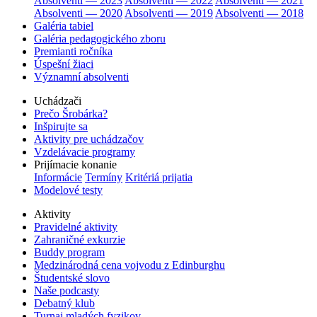
Absolventi — 2023
Absolventi — 2022
Absolventi — 2021
Absolventi — 2020
Absolventi — 2019
Absolventi — 2018
Galéria tabiel
Galéria pedagogického zboru
Premianti ročníka
Úspešní žiaci
Významní absolventi
Uchádzači
Prečo Šrobárka?
Inšpirujte sa
Aktivity pre uchádzačov
Vzdelávacie programy
Prijímacie konanie
Informácie
Termíny
Kritériá prijatia
Modelové testy
Aktivity
Pravidelné aktivity
Zahraničné exkurzie
Buddy program
Medzinárodná cena vojvodu z Edinburghu
Študentské slovo
Naše podcasty
Debatný klub
Turnaj mladých fyzikov