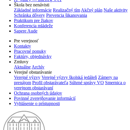
Škola bez nenávisti
Základné informácie
Realizačný tím
Akčný plán
Naše aktivity
Schránka dôvery
Prevencia šikanovania
Praktikum pre žiakov
Konferencia mládeže
Sapere Aude
Pre verejnosť
Kontakty
Pracovné ponuky
Faktúry, objednávky
Zmluvy
Aktuálne
Archív
Verejné obstarávanie
Verejné výzvy
Verejné výzvy školská jedáleň
Zámery na
prenájom
Profil obstarávateľa
Súhrné správy VO
Smernica o
verejnom obstarávaní
Ochrana osobných údajov
Povinné zverejňovanie informácií
Vyhlásenie o prístupnosti