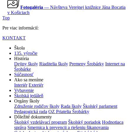
Fotogaléria
— Návšteva Verejnej knižnice Jána Bocatia
v Košiciach
Top
Pre viac informácií:
KONTAKT
Škola
135. výročie
História
Dejiny školy
Riaditelia školy
Premeny Šrobárky
Internet na
Šrobárke
Súčasnosť
Ako sa meníme
Interiér
Exteriér
Vybavenie
Školská jedáleň
Orgány školy
Združenie rodičov školy
Rada školy
Školský parlament
Pedagogická rada
OZ Priatelia Šrobárky
Dôležité dokumenty
Školský vzdelávací program
Školský poriadok
Hodnotiaca
správa
Smernica k prevencii a riešeniu šikanovania