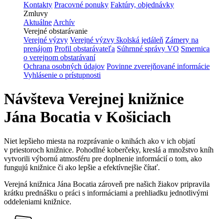
Kontakty
Pracovné ponuky
Faktúry, objednávky
Zmluvy
Aktuálne
Archív
Verejné obstarávanie
Verejné výzvy
Verejné výzvy školská jedáleň
Zámery na
prenájom
Profil obstarávateľa
Súhrnné správy VO
Smernica
o verejnom obstarávaní
Ochrana osobných údajov
Povinne zverejňované informácie
Vyhlásenie o prístupnosti
Návšteva Verejnej knižnice
Jána Bocatia v Košiciach
Niet lepšieho miesta na rozprávanie o knihách ako v ich objatí
v priestoroch knižnice. Pohodlné koberčeky, kreslá a množstvo kníh
vytvorili výbornú atmosféru pre doplnenie informácií o tom, ako
fungujú knižnice či ako lepšie a efektívnejšie čítať.
Verejná knižnica Jána Bocatia zároveň pre našich žiakov pripravila
krátku prednášku o práci s informáciami a prehliadku jednotlivými
oddeleniami knižnice.