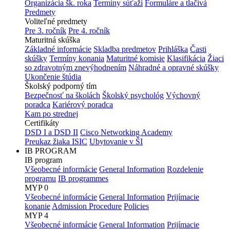
Organizácia šk. roka
Termíny súťaží
Formuláre a tlačivá
Predmety
Voliteľné predmety
Pre 3. ročník
Pre 4. ročník
Maturitná skúška
Základné informácie
Skladba predmetov
Prihláška
Časti
skúšky
Termíny konania
Maturitné komisie
Klasifikácia
Žiaci
so zdravotným znevýhodnením
Náhradné a opravné skúšky
Ukončenie štúdia
Školský podporný tím
Bezpečnosť na školách
Školský psychológ
Výchovný
poradca
Kariérový poradca
Kam po strednej
Certifikáty
DSD I a DSD II
Cisco Networking Academy
Preukaz žiaka ISIC
Ubytovanie v ŠI
IB PROGRAM
IB program
Všeobecné informácie
General Information
Rozdelenie
programu
IB programmes
MYP 0
Všeobecné informácie
General Information
Prijímacie
konanie
Admission Procedure
Policies
MYP 4
Všeobecné informácie
General Information
Prijímacie