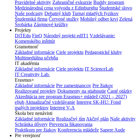
Pravidelné aktivity
Zahraničné exkurzie
Buddy program
Medzinárodná cena vojvodu z Edinburghu
Študentské slovo
Naše podcasty
Debatný klub
Turnaj mladých fyzikov
Študentská firma
Červené stužky
Mobilný odber krvi
Zelená
Šrobárka
Záujmové krúžky
Projekty
DiTEdu
FinQ
Národný projekt edIT1
Vzdelávanie:
Komenského inštitút
Gramotnosť
Základné informácie
Ciele projektu
Pedagogické kluby
Multimediálna učebňa
IT akadémia
Základné informácie
Ciele projektu
IT ScienceLab
IT Creativity Lab.
Erasmus+
Základné informácie
Pre zamestnancov
Pre žiakov
Realizované projekty
Dokumenty na stiahnutie
Časté otázky
Akreditácia pre program Erasmus+ mládež (2021 – 2027)
eljub
Aktualizačné vzdelávanie
Interreg SK-HU: Fond
malých projektov
Interreg V-A
Škola bez nenávisti
Základné informácie
Realizačný tím
Akčný plán
Naše aktivity
Schránka dôvery
Prevencia šikanovania
Praktikum pre žiakov
Konferencia mládeže
Sapere Aude
Pre verejnosť