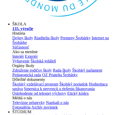
ŠKOLA
135. výročie
História
Dejiny školy
Riaditelia školy
Premeny Šrobárky
Internet na
Šrobárke
Súčasnosť
Ako sa meníme
Interiér
Exteriér
Vybavenie
Školská jedáleň
Orgány školy
Združenie rodičov školy
Rada školy
Školský parlament
Pedagogická rada
OZ Priatelia Šrobárky
Dôležité dokumenty
Školský vzdelávací program
Školský poriadok
Hodnotiaca
správa
Smernica k prevencii a riešeniu šikanovania
Oslobodenie od telesnej výchovy
Etický kódex
Médiá o nás
Televízne príspevky
Napísali o nás
Fotogaléria
Archív noviniek
ŠTÚDIUM