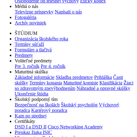
Oslobodenie od telesnej výchovy
Etický kódex
Médiá o nás
Televízne príspevky
Napísali o nás
Fotogaléria
Archív noviniek
ŠTÚDIUM
Organizácia školského roka
Termíny súťaží
Formuláre a tlačivá
Predmety
Voliteľné predmety
Pre 3. ročník
Pre 4. ročník
Maturitná skúška
Základné informácie
Skladba predmetov
Prihláška
Časti
skúšky
Termíny konania
Maturitné komisie
Klasifikácia
Žiaci
so zdravotným znevýhodnením
Náhradné a opravné skúšky
Ukončenie štúdia
Školský podporný tím
Bezpečnosť na školách
Školský psychológ
Výchovný
poradca
Kariérový poradca
Kam po strednej
Certifikáty
DSD I a DSD II
Cisco Networking Academy
Preukaz žiaka ISIC