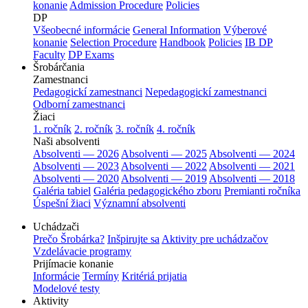
konanie
Admission Procedure
Policies
DP
Všeobecné informácie
General Information
Výberové
konanie
Selection Procedure
Handbook
Policies
IB DP
Faculty
DP Exams
Šrobárčania
Zamestnanci
Pedagogickí zamestnanci
Nepedagogickí zamestnanci
Odborní zamestnanci
Žiaci
1. ročník
2. ročník
3. ročník
4. ročník
Naši absolventi
Absolventi — 2026
Absolventi — 2025
Absolventi — 2024
Absolventi — 2023
Absolventi — 2022
Absolventi — 2021
Absolventi — 2020
Absolventi — 2019
Absolventi — 2018
Galéria tabiel
Galéria pedagogického zboru
Premianti ročníka
Úspešní žiaci
Významní absolventi
Uchádzači
Prečo Šrobárka?
Inšpirujte sa
Aktivity pre uchádzačov
Vzdelávacie programy
Prijímacie konanie
Informácie
Termíny
Kritériá prijatia
Modelové testy
Aktivity