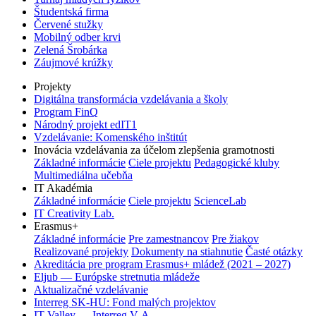
Študentská firma
Červené stužky
Mobilný odber krvi
Zelená Šrobárka
Záujmové krúžky
Projekty
Digitálna transformácia vzdelávania a školy
Program FinQ
Národný projekt edIT1
Vzdelávanie: Komenského inštitút
Inovácia vzdelávania za účelom zlepšenia gramotnosti
Základné informácie
Ciele projektu
Pedagogické kluby
Multimediálna učebňa
IT Akadémia
Základné informácie
Ciele projektu
ScienceLab
IT Creativity Lab.
Erasmus+
Základné informácie
Pre zamestnancov
Pre žiakov
Realizované projekty
Dokumenty na stiahnutie
Časté otázky
Akreditácia pre program Erasmus+ mládež (2021 – 2027)
Eljub — Európske stretnutia mládeže
Aktualizačné vzdelávanie
Interreg SK-HU: Fond malých projektov
IT Valley — Interreg V-A