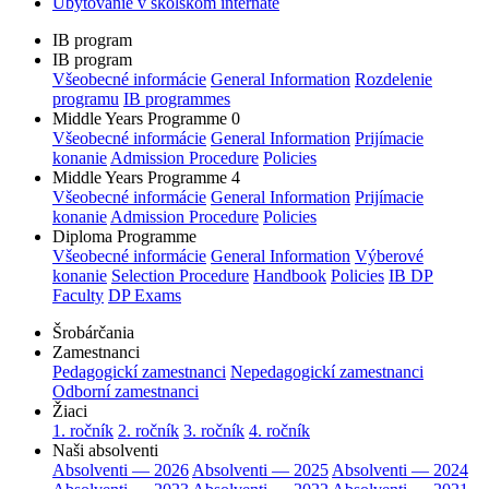
Ubytovanie v školskom internáte
IB program
IB program
Všeobecné informácie
General Information
Rozdelenie
programu
IB programmes
Middle Years Programme 0
Všeobecné informácie
General Information
Prijímacie
konanie
Admission Procedure
Policies
Middle Years Programme 4
Všeobecné informácie
General Information
Prijímacie
konanie
Admission Procedure
Policies
Diploma Programme
Všeobecné informácie
General Information
Výberové
konanie
Selection Procedure
Handbook
Policies
IB DP
Faculty
DP Exams
Šrobárčania
Zamestnanci
Pedagogickí zamestnanci
Nepedagogickí zamestnanci
Odborní zamestnanci
Žiaci
1. ročník
2. ročník
3. ročník
4. ročník
Naši absolventi
Absolventi — 2026
Absolventi — 2025
Absolventi — 2024