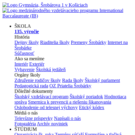
ŠKOLA
135. výročie
História
Dejiny školy
Riaditelia školy
Premeny Šrobárky
Internet na
Šrobárke
Súčasnosť
Ako sa meníme
Interiér
Exteriér
Vybavenie
Školská jedáleň
Orgány školy
Združenie rodičov školy
Rada školy
Školský parlament
Pedagogická rada
OZ Priatelia Šrobárky
Dôležité dokumenty
Školský vzdelávací program
Školský poriadok
Hodnotiaca
správa
Smernica k prevencii a riešeniu šikanovania
Oslobodenie od telesnej výchovy
Etický kódex
Médiá o nás
Televízne príspevky
Napísali o nás
Fotogaléria
Archív noviniek
ŠTÚDIUM
Organizácia šk. roka
Termíny súťaží
Formuláre a tlačivá