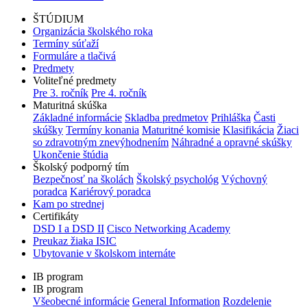
ŠTÚDIUM
Organizácia školského roka
Termíny súťaží
Formuláre a tlačivá
Predmety
Voliteľné predmety
Pre 3. ročník
Pre 4. ročník
Maturitná skúška
Základné informácie
Skladba predmetov
Prihláška
Časti
skúšky
Termíny konania
Maturitné komisie
Klasifikácia
Žiaci
so zdravotným znevýhodnením
Náhradné a opravné skúšky
Ukončenie štúdia
Školský podporný tím
Bezpečnosť na školách
Školský psychológ
Výchovný
poradca
Kariérový poradca
Kam po strednej
Certifikáty
DSD I a DSD II
Cisco Networking Academy
Preukaz žiaka ISIC
Ubytovanie v školskom internáte
IB program
IB program
Všeobecné informácie
General Information
Rozdelenie