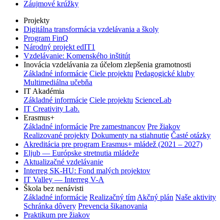
Záujmové krúžky
Projekty
Digitálna transformácia vzdelávania a školy
Program FinQ
Národný projekt edIT1
Vzdelávanie: Komenského inštitút
Inovácia vzdelávania za účelom zlepšenia gramotnosti
Základné informácie
Ciele projektu
Pedagogické kluby
Multimediálna učebňa
IT Akadémia
Základné informácie
Ciele projektu
ScienceLab
IT Creativity Lab.
Erasmus+
Základné informácie
Pre zamestnancov
Pre žiakov
Realizované projekty
Dokumenty na stiahnutie
Časté otázky
Akreditácia pre program Erasmus+ mládež (2021 – 2027)
Eljub — Európske stretnutia mládeže
Aktualizačné vzdelávanie
Interreg SK-HU: Fond malých projektov
IT Valley — Interreg V-A
Škola bez nenávisti
Základné informácie
Realizačný tím
Akčný plán
Naše aktivity
Schránka dôvery
Prevencia šikanovania
Praktikum pre žiakov