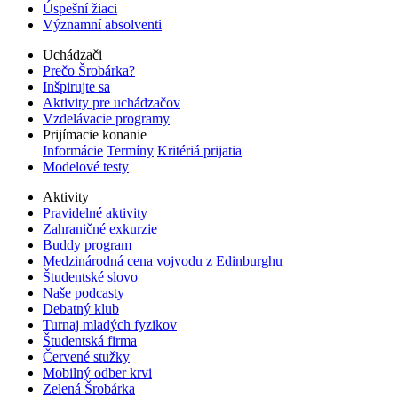
Úspešní žiaci
Významní absolventi
Uchádzači
Prečo Šrobárka?
Inšpirujte sa
Aktivity pre uchádzačov
Vzdelávacie programy
Prijímacie konanie
Informácie
Termíny
Kritériá prijatia
Modelové testy
Aktivity
Pravidelné aktivity
Zahraničné exkurzie
Buddy program
Medzinárodná cena vojvodu z Edinburghu
Študentské slovo
Naše podcasty
Debatný klub
Turnaj mladých fyzikov
Študentská firma
Červené stužky
Mobilný odber krvi
Zelená Šrobárka