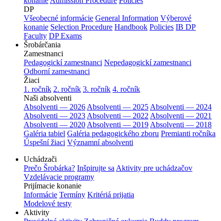
konanie
Admission Procedure
Policies
DP
Všeobecné informácie
General Information
Výberové
konanie
Selection Procedure
Handbook
Policies
IB DP
Faculty
DP Exams
Šrobárčania
Zamestnanci
Pedagogickí zamestnanci
Nepedagogickí zamestnanci
Odborní zamestnanci
Žiaci
1. ročník
2. ročník
3. ročník
4. ročník
Naši absolventi
Absolventi — 2026
Absolventi — 2025
Absolventi — 2024
Absolventi — 2023
Absolventi — 2022
Absolventi — 2021
Absolventi — 2020
Absolventi — 2019
Absolventi — 2018
Galéria tabiel
Galéria pedagogického zboru
Premianti ročníka
Úspešní žiaci
Významní absolventi
Uchádzači
Prečo Šrobárka?
Inšpirujte sa
Aktivity pre uchádzačov
Vzdelávacie programy
Prijímacie konanie
Informácie
Termíny
Kritériá prijatia
Modelové testy
Aktivity