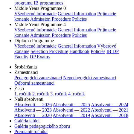
programu
IB programmes
Middle Years Programme 0
Všeobecné informácie
General Information
Prijímacie
konanie
Admission Procedure
Policies
Middle Years Programme 4
Všeobecné informácie
General Information
Prijímacie
konanie
Admission Procedure
Policies
Diploma Programme
Všeobecné informácie
General Information
Výberové
konanie
Selection Procedure
Handbook
Policies
IB DP
Faculty
DP Exams
Šrobárčania
Zamestnanci
Pedagogickí zamestnanci
Nepedagogickí zamestnanci
Odborní zamestnanci
Žiaci
1. ročník
2. ročník
3. ročník
4. ročník
Naši absolventi
Absolventi — 2026
Absolventi — 2025
Absolventi — 2024
Absolventi — 2023
Absolventi — 2022
Absolventi — 2021
Absolventi — 2020
Absolventi — 2019
Absolventi — 2018
Galéria tabiel
Galéria pedagogického zboru
Premianti ročníka