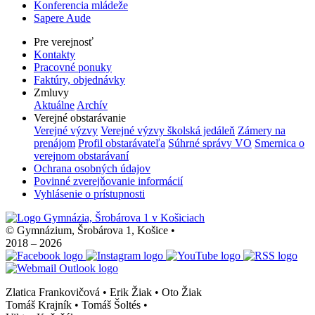
Konferencia mládeže
Sapere Aude
Pre verejnosť
Kontakty
Pracovné ponuky
Faktúry, objednávky
Zmluvy
Aktuálne
Archív
Verejné obstarávanie
Verejné výzvy
Verejné výzvy školská jedáleň
Zámery na
prenájom
Profil obstarávateľa
Súhrné správy VO
Smernica o
verejnom obstarávaní
Ochrana osobných údajov
Povinné zverejňovanie informácií
Vyhlásenie o prístupnosti
© Gymnázium, Šrobárova 1, Košice
•
2018 – 2026
Zlatica Frankovičová • Erik Žiak • Oto Žiak
Tomáš Krajník • Tomáš Šoltés
•