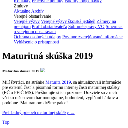
Kontakty
Pracovné ponuky
Faktúry, objednávky
Zmluvy
Aktuálne
Archív
Verejné obstarávanie
Verejné výzvy
Verejné výzvy školská jedáleň
Zámery na
prenájom
Profil obstarávateľa
Súhrnné správy VO
Smernica
o verejnom obstarávaní
Ochrana osobných údajov
Povinne zverejňované informácie
Vyhlásenie o prístupnosti
Maturitná skúška 2019
Maturitná skúška 2019
Milí štvrtáci, na stránke
Maturita 2019
, sa aktualizovali informácie
pre externú časť a písomnú formu internej časti maturitnej skúšky
(EČ a PFIČ MS). Preštudujte si ich pozorne. Dozviete sa z nich
všetko o časovom harmonograme, hodnotení, vypĺňaní hárkov a
podobne. Maturantom držíme palce!
Prehľadný priebeh maturitnej skúšky →
Top