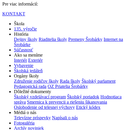
Pre viac informácií:
KONTAKT
Škola
135. výročie
História
Dejiny školy
Riaditelia školy
Premeny Šrobárky
Internet na
Šrobárke
Súčasnosť
Ako sa meníme
Interiér
Exteriér
Vybavenie
Školská jedáleň
Orgány školy
Združenie rodičov školy
Rada školy
Školský parlament
Pedagogická rada
OZ Priatelia Šrobárky
Dôležité dokumenty
Školský vzdelávací program
Školský poriadok
Hodnotiaca
správa
Smernica k prevencii a riešeniu šikanovania
Oslobodenie od telesnej výchovy
Etický kódex
Médiá o nás
Televízne príspevky
Napísali o nás
Fotogaléria
Archív noviniek