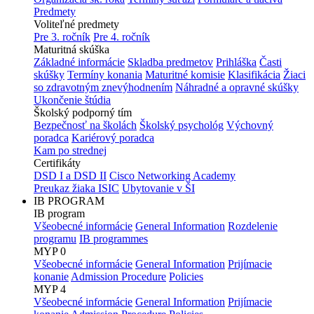
Predmety
Voliteľné predmety
Pre 3. ročník
Pre 4. ročník
Maturitná skúška
Základné informácie
Skladba predmetov
Prihláška
Časti
skúšky
Termíny konania
Maturitné komisie
Klasifikácia
Žiaci
so zdravotným znevýhodnením
Náhradné a opravné skúšky
Ukončenie štúdia
Školský podporný tím
Bezpečnosť na školách
Školský psychológ
Výchovný
poradca
Kariérový poradca
Kam po strednej
Certifikáty
DSD I a DSD II
Cisco Networking Academy
Preukaz žiaka ISIC
Ubytovanie v ŠI
IB PROGRAM
IB program
Všeobecné informácie
General Information
Rozdelenie
programu
IB programmes
MYP 0
Všeobecné informácie
General Information
Prijímacie
konanie
Admission Procedure
Policies
MYP 4
Všeobecné informácie
General Information
Prijímacie