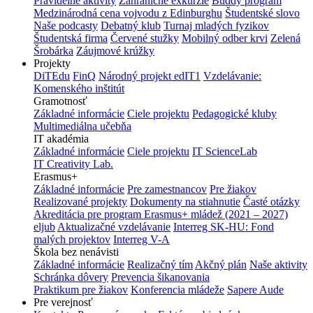
Pravidelné aktivity
Zahraničné exkurzie
Buddy program
Medzinárodná cena vojvodu z Edinburghu
Študentské slovo
Naše podcasty
Debatný klub
Turnaj mladých fyzikov
Študentská firma
Červené stužky
Mobilný odber krvi
Zelená
Šrobárka
Záujmové krúžky
Projekty
DiTEdu
FinQ
Národný projekt edIT1
Vzdelávanie:
Komenského inštitút
Gramotnosť
Základné informácie
Ciele projektu
Pedagogické kluby
Multimediálna učebňa
IT akadémia
Základné informácie
Ciele projektu
IT ScienceLab
IT Creativity Lab.
Erasmus+
Základné informácie
Pre zamestnancov
Pre žiakov
Realizované projekty
Dokumenty na stiahnutie
Časté otázky
Akreditácia pre program Erasmus+ mládež (2021 – 2027)
eljub
Aktualizačné vzdelávanie
Interreg SK-HU: Fond
malých projektov
Interreg V-A
Škola bez nenávisti
Základné informácie
Realizačný tím
Akčný plán
Naše aktivity
Schránka dôvery
Prevencia šikanovania
Praktikum pre žiakov
Konferencia mládeže
Sapere Aude
Pre verejnosť