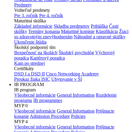
Predmety
Voliteľné predmety
Pre 3. ročník
Pre 4. ročník
Maturitná skúška
Základné informácie
Skladba predmetov
Prihláška
Časti
skúšky
Termíny konania
Maturitné komisie
Klasifikácia
Žiaci
so zdravotným znevýhodnením
Náhradné a opravné skúšky
Ukončenie štúdia
Školský podporný tím
Bezpečnosť na školách
Školský psychológ
Výchovný
poradca
Kariérový poradca
Kam po strednej
Certifikáty
DSD I a DSD II
Cisco Networking Academy
Preukaz žiaka ISIC
Ubytovanie v ŠI
IB PROGRAM
IB program
Všeobecné informácie
General Information
Rozdelenie
programu
IB programmes
MYP 0
Všeobecné informácie
General Information
Prijímacie
konanie
Admission Procedure
Policies
MYP 4
Všeobecné informácie
General Information
Prijímacie