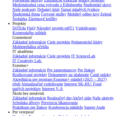
Pravidelné aktivity
Zahraničné exkurzie
Buddy program
Medzinárodná cena vojvodu z Edinburghu
Študentské slovo
Naše podcasty
Debatný klub
Turnaj mladých fyzikov
Študentská firma
Červené stužky
Mobilný odber krvi
Zelená
Šrobárka
Záujmové krúžky
Projekty
DiTEdu
FinQ
Národný projekt edIT1
Vzdelávanie:
Komenského inštitút
Gramotnosť
Základné informácie
Ciele projektu
Pedagogické kluby
Multimediálna učebňa
IT akadémia
Základné informácie
Ciele projektu
IT ScienceLab
IT Creativity Lab.
Erasmus+
Základné informácie
Pre zamestnancov
Pre žiakov
Realizované projekty
Dokumenty na stiahnutie
Časté otázky
Akreditácia pre program Erasmus+ mládež (2021 – 2027)
eljub
Aktualizačné vzdelávanie
Interreg SK-HU: Fond
malých projektov
Interreg V-A
Škola bez nenávisti
Základné informácie
Realizačný tím
Akčný plán
Naše aktivity
Schránka dôvery
Prevencia šikanovania
Praktikum pre žiakov
Konferencia mládeže
Sapere Aude
Pre verejnosť