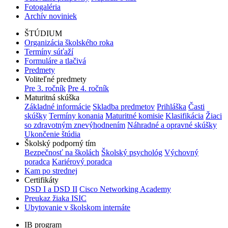
Fotogaléria
Archív noviniek
ŠTÚDIUM
Organizácia školského roka
Termíny súťaží
Formuláre a tlačivá
Predmety
Voliteľné predmety
Pre 3. ročník
Pre 4. ročník
Maturitná skúška
Základné informácie
Skladba predmetov
Prihláška
Časti
skúšky
Termíny konania
Maturitné komisie
Klasifikácia
Žiaci
so zdravotným znevýhodnením
Náhradné a opravné skúšky
Ukončenie štúdia
Školský podporný tím
Bezpečnosť na školách
Školský psychológ
Výchovný
poradca
Kariérový poradca
Kam po strednej
Certifikáty
DSD I a DSD II
Cisco Networking Academy
Preukaz žiaka ISIC
Ubytovanie v školskom internáte
IB program