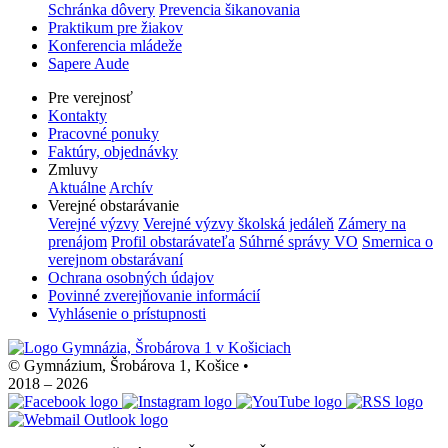
Schránka dôvery
Prevencia šikanovania
Praktikum pre žiakov
Konferencia mládeže
Sapere Aude
Pre verejnosť
Kontakty
Pracovné ponuky
Faktúry, objednávky
Zmluvy
Aktuálne
Archív
Verejné obstarávanie
Verejné výzvy
Verejné výzvy školská jedáleň
Zámery na
prenájom
Profil obstarávateľa
Súhrné správy VO
Smernica o
verejnom obstarávaní
Ochrana osobných údajov
Povinné zverejňovanie informácií
Vyhlásenie o prístupnosti
© Gymnázium, Šrobárova 1, Košice
•
2018 – 2026