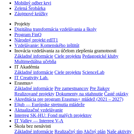
Mobilný odber krvi
Zelená Šrobárka
Záujmové krúžky
Projekty
Digitálna transformácia vzdelávania a školy
Program FinQ
Národný projekt edIT1
Vzdelávanie: Komenského inštitút
Inovácia vzdelávania za účelom zlepšenia gramotnosti
Základné informácie
Ciele projektu
Pedagogické kluby
Multimediálna učebňa
IT Akadémia
Základné informácie
Ciele projektu
ScienceLab
IT Creativity Lab.
Erasmus+
Základné informácie
Pre zamestnancov
Pre žiakov
Realizované projekty
Dokumenty na stiahnutie
Časté otázky
Akreditácia pre program Erasmus+ mládež (2021 – 2027)
Eljub — Európske stretnutia mládeže
Aktualizačné vzdelávanie
Interreg SK-HU: Fond malých projektov
IT Valley — Interreg V-A
Škola bez nenávisti
Základné informácie
Realizačný tím
Akčný plán
Naše aktivity