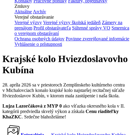
Kontakty
Pracovné ponuky
Faktúry, objednávky
Zmluvy
Aktuálne
Archív
Verejné obstarávanie
Verejné výzvy
Verejné výzvy školská jedáleň
Zámery na
prenájom
Profil obstarávateľa
Súhrnné správy VO
Smernica
o verejnom obstarávaní
Ochrana osobných údajov
Povinne zverejňované informácie
Vyhlásenie o prístupnosti
Krajské kolo Hviezdoslavovho
Kubína
28. apríla 2026
sa v priestoroch Zemplínskeho kultúrneho centra
v Michalovciach konalo krajské kolo najstaršej recitačnej súťaže
Hviezdoslavov Kubín, v ktorom mala zastúpenie i naša škola.
Lujza Lazorčáková z MYP 0
ako víťazka okresného kola v II.
kategórii predviedla skvelý výkon a získala
Cenu riaditeľky
KhaZKC
. Srdečne blahoželáme!
Fotogaléria
— Krajské kolo Hviezdoslavovho Kubína