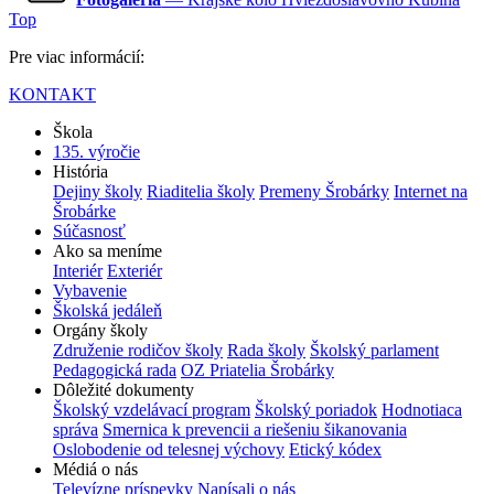
Top
Pre viac informácií:
KONTAKT
Škola
135. výročie
História
Dejiny školy
Riaditelia školy
Premeny Šrobárky
Internet na
Šrobárke
Súčasnosť
Ako sa meníme
Interiér
Exteriér
Vybavenie
Školská jedáleň
Orgány školy
Združenie rodičov školy
Rada školy
Školský parlament
Pedagogická rada
OZ Priatelia Šrobárky
Dôležité dokumenty
Školský vzdelávací program
Školský poriadok
Hodnotiaca
správa
Smernica k prevencii a riešeniu šikanovania
Oslobodenie od telesnej výchovy
Etický kódex
Médiá o nás
Televízne príspevky
Napísali o nás