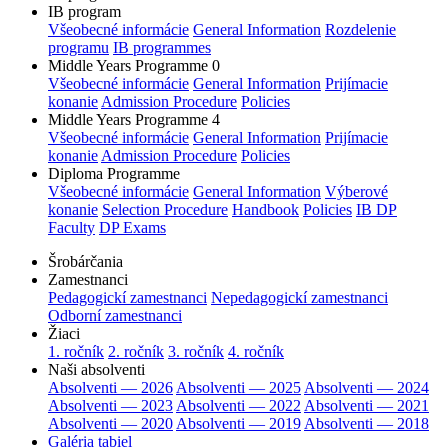
IB program
Všeobecné informácie
General Information
Rozdelenie
programu
IB programmes
Middle Years Programme 0
Všeobecné informácie
General Information
Prijímacie
konanie
Admission Procedure
Policies
Middle Years Programme 4
Všeobecné informácie
General Information
Prijímacie
konanie
Admission Procedure
Policies
Diploma Programme
Všeobecné informácie
General Information
Výberové
konanie
Selection Procedure
Handbook
Policies
IB DP
Faculty
DP Exams
Šrobárčania
Zamestnanci
Pedagogickí zamestnanci
Nepedagogickí zamestnanci
Odborní zamestnanci
Žiaci
1. ročník
2. ročník
3. ročník
4. ročník
Naši absolventi
Absolventi — 2026
Absolventi — 2025
Absolventi — 2024
Absolventi — 2023
Absolventi — 2022
Absolventi — 2021
Absolventi — 2020
Absolventi — 2019
Absolventi — 2018
Galéria tabiel