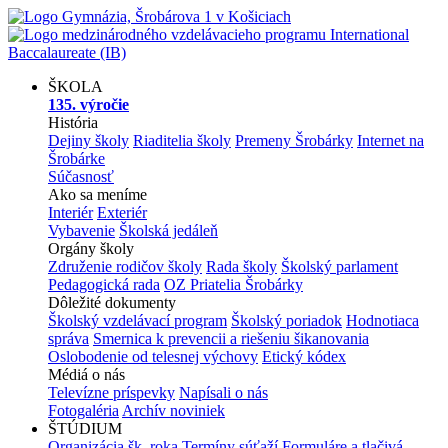
ŠKOLA
135. výročie
História
Dejiny školy
Riaditelia školy
Premeny Šrobárky
Internet na
Šrobárke
Súčasnosť
Ako sa meníme
Interiér
Exteriér
Vybavenie
Školská jedáleň
Orgány školy
Združenie rodičov školy
Rada školy
Školský parlament
Pedagogická rada
OZ Priatelia Šrobárky
Dôležité dokumenty
Školský vzdelávací program
Školský poriadok
Hodnotiaca
správa
Smernica k prevencii a riešeniu šikanovania
Oslobodenie od telesnej výchovy
Etický kódex
Médiá o nás
Televízne príspevky
Napísali o nás
Fotogaléria
Archív noviniek
ŠTÚDIUM
Organizácia šk. roka
Termíny súťaží
Formuláre a tlačivá