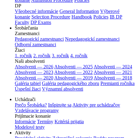
konanie
Admission Procedure
Policies
DP
Všeobecné informácie
General Information
Výberové
konanie
Selection Procedure
Handbook
Policies
IB DP
Faculty
DP Exams
Šrobárčania
Zamestnanci
Pedagogickí zamestnanci
Nepedagogickí zamestnanci
Odborní zamestnanci
Žiaci
1. ročník
2. ročník
3. ročník
4. ročník
Naši absolventi
Absolventi — 2026
Absolventi — 2025
Absolventi — 2024
Absolventi — 2023
Absolventi — 2022
Absolventi — 2021
Absolventi — 2020
Absolventi — 2019
Absolventi — 2018
Galéria tabiel
Galéria pedagogického zboru
Premianti ročníka
Úspešní žiaci
Významní absolventi
Uchádzači
Prečo Šrobárka?
Inšpirujte sa
Aktivity pre uchádzačov
Vzdelávacie programy
Prijímacie konanie
Informácie
Termíny
Kritériá prijatia
Modelové testy
Aktivity