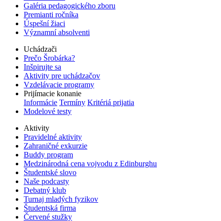
Galéria pedagogického zboru
Premianti ročníka
Úspešní žiaci
Významní absolventi
Uchádzači
Prečo Šrobárka?
Inšpirujte sa
Aktivity pre uchádzačov
Vzdelávacie programy
Prijímacie konanie
Informácie
Termíny
Kritériá prijatia
Modelové testy
Aktivity
Pravidelné aktivity
Zahraničné exkurzie
Buddy program
Medzinárodná cena vojvodu z Edinburghu
Študentské slovo
Naše podcasty
Debatný klub
Turnaj mladých fyzikov
Študentská firma
Červené stužky