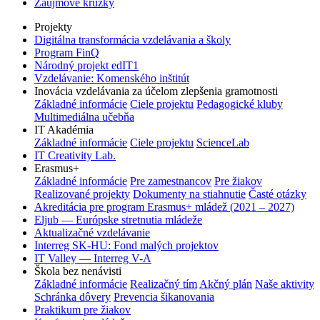
Záujmové krúžky
Projekty
Digitálna transformácia vzdelávania a školy
Program FinQ
Národný projekt edIT1
Vzdelávanie: Komenského inštitút
Inovácia vzdelávania za účelom zlepšenia gramotnosti
Základné informácie
Ciele projektu
Pedagogické kluby
Multimediálna učebňa
IT Akadémia
Základné informácie
Ciele projektu
ScienceLab
IT Creativity Lab.
Erasmus+
Základné informácie
Pre zamestnancov
Pre žiakov
Realizované projekty
Dokumenty na stiahnutie
Časté otázky
Akreditácia pre program Erasmus+ mládež (2021 – 2027)
Eljub — Európske stretnutia mládeže
Aktualizačné vzdelávanie
Interreg SK-HU: Fond malých projektov
IT Valley — Interreg V-A
Škola bez nenávisti
Základné informácie
Realizačný tím
Akčný plán
Naše aktivity
Schránka dôvery
Prevencia šikanovania
Praktikum pre žiakov