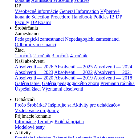
konanie
Admission Procedure
Policies
DP
Všeobecné informácie
General Information
Výberové
konanie
Selection Procedure
Handbook
Policies
IB DP
Faculty
DP Exams
Šrobárčania
Zamestnanci
Pedagogickí zamestnanci
Nepedagogickí zamestnanci
Odborní zamestnanci
Žiaci
1. ročník
2. ročník
3. ročník
4. ročník
Naši absolventi
Absolventi — 2026
Absolventi — 2025
Absolventi — 2024
Absolventi — 2023
Absolventi — 2022
Absolventi — 2021
Absolventi — 2020
Absolventi — 2019
Absolventi — 2018
Galéria tabiel
Galéria pedagogického zboru
Premianti ročníka
Úspešní žiaci
Významní absolventi
Uchádzači
Prečo Šrobárka?
Inšpirujte sa
Aktivity pre uchádzačov
Vzdelávacie programy
Prijímacie konanie
Informácie
Termíny
Kritériá prijatia
Modelové testy
Aktivity