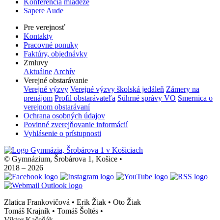
Konferencia mládeže
Sapere Aude
Pre verejnosť
Kontakty
Pracovné ponuky
Faktúry, objednávky
Zmluvy
Aktuálne
Archív
Verejné obstarávanie
Verejné výzvy
Verejné výzvy školská jedáleň
Zámery na
prenájom
Profil obstarávateľa
Súhrné správy VO
Smernica o
verejnom obstarávaní
Ochrana osobných údajov
Povinné zverejňovanie informácií
Vyhlásenie o prístupnosti
© Gymnázium, Šrobárova 1, Košice
•
2018 – 2026
Zlatica Frankovičová • Erik Žiak • Oto Žiak
Tomáš Krajník • Tomáš Šoltés
•
Viktor Kačeňák