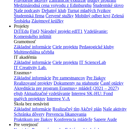
Pravidelné aktivity
Zahraničné exkurzie
Buddy program
Medzinárodná cena vojvodu z Edinburghu
Študentské slovo
Naše podcasty
Debatný klub
Turnaj mladých fyzikov
Študentská firma
Červené stužky
Mobilný odber krvi
Zelená
Šrobárka
Záujmové krúžky
Projekty
DiTEdu
FinQ
Národný projekt edIT1
Vzdelávanie:
Komenského inštitút
Gramotnosť
Základné informácie
Ciele projektu
Pedagogické kluby
Multimediálna učebňa
IT akadémia
Základné informácie
Ciele projektu
IT ScienceLab
IT Creativity Lab.
Erasmus+
Základné informácie
Pre zamestnancov
Pre žiakov
Realizované projekty
Dokumenty na stiahnutie
Časté otázky
Akreditácia pre program Erasmus+ mládež (2021 – 2027)
eljub
Aktualizačné vzdelávanie
Interreg SK-HU: Fond
malých projektov
Interreg V-A
Škola bez nenávisti
Základné informácie
Realizačný tím
Akčný plán
Naše aktivity
Schránka dôvery
Prevencia šikanovania
Praktikum pre žiakov
Konferencia mládeže
Sapere Aude
Pre verejnosť