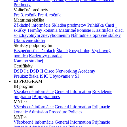
Predmety
Voliteľné predmety
Pre 3. ročník
Pre 4. ročník
Maturitná skúška
Základné informácie
Skladba predmetov
Prihláška
Časti
skúšky
Termíny konania
Maturitné komisie
Klasifikácia
Žiaci
so zdravotným znevýhodnením
Náhradné a opravné skúšky
Ukončenie štúdia
Školský podporný tím
Bezpečnosť na školách
Školský psychológ
Výchovný
poradca
Kariérový poradca
Kam po strednej
Certifikáty
DSD I a DSD II
Cisco Networking Academy
Preukaz žiaka ISIC
Ubytovanie v ŠI
IB PROGRAM
IB program
Všeobecné informácie
General Information
Rozdelenie
programu
IB programmes
MYP 0
Všeobecné informácie
General Information
Prijímacie
konanie
Admission Procedure
Policies
MYP 4
Všeobecné informácie
General Information
Prijímacie