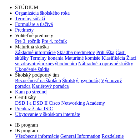
ŠTÚDIUM
Organizácia školského roka
Termíny súťaží
Formuláre a tlačivá
Predmety
Voliteľné predmety
Pre 3. ročník
Pre 4. ročník
Maturitná skúška
Základné informácie
Skladba predmetov
Prihláška
Časti
skúšky
Termíny konania
Maturitné komisie
Klasifikácia
Žiaci
so zdravotným znevýhodnením
Náhradné a opravné skúšky
Ukončenie štúdia
Školský podporný tím
Bezpečnosť na školách
Školský psychológ
Výchovný
poradca
Kariérový poradca
Kam po strednej
Certifikáty
DSD I a DSD II
Cisco Networking Academy
Preukaz žiaka ISIC
Ubytovanie v školskom internáte
IB program
IB program
Všeobecné informácie
General Information
Rozdelenie