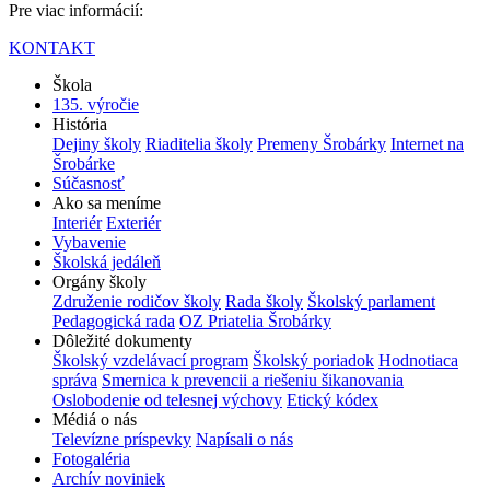
Pre viac informácií:
KONTAKT
Škola
135. výročie
História
Dejiny školy
Riaditelia školy
Premeny Šrobárky
Internet na
Šrobárke
Súčasnosť
Ako sa meníme
Interiér
Exteriér
Vybavenie
Školská jedáleň
Orgány školy
Združenie rodičov školy
Rada školy
Školský parlament
Pedagogická rada
OZ Priatelia Šrobárky
Dôležité dokumenty
Školský vzdelávací program
Školský poriadok
Hodnotiaca
správa
Smernica k prevencii a riešeniu šikanovania
Oslobodenie od telesnej výchovy
Etický kódex
Médiá o nás
Televízne príspevky
Napísali o nás
Fotogaléria
Archív noviniek