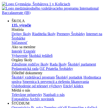
ŠKOLA
135. výročie
História
Dejiny školy
Riaditelia školy
Premeny Šrobárky
Internet na
Šrobárke
Súčasnosť
Ako sa meníme
Interiér
Exteriér
Vybavenie
Školská jedáleň
Orgány školy
Združenie rodičov školy
Rada školy
Školský parlament
Pedagogická rada
OZ Priatelia Šrobárky
Dôležité dokumenty
Školský vzdelávací program
Školský poriadok
Hodnotiaca
správa
Smernica k prevencii a riešeniu šikanovania
Oslobodenie od telesnej výchovy
Etický kódex
Médiá o nás
Televízne príspevky
Napísali o nás
Fotogaléria
Archív noviniek
ŠTÚDIUM
Organizácia šk. roka
Termíny súťaží
Formuláre a tlačivá