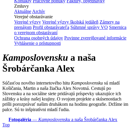
Kontakty
Pracovné ponuky
Faktúry, objednávky
Zmluvy
Aktuálne
Archív
Verejné obstarávanie
Verejné výzvy
Verejné výzvy školská jedáleň
Zámery na
prenájom
Profil obstarávateľa
Súhrnné správy VO
Smernica
o verejnom obstarávaní
Ochrana osobných údajov
Povinne zverejňované informácie
Vyhlásenie o prístupnosti
Kamposlovensku
a naša
Šrobárčanka Alex
Súčasťou nového internetového hitu
Kamposlovensku
sú mladí
Košičania, Martin a naša žiačka Alex Novotná. Cestujú po
Slovensku a na sociálne siete pridávajú príspevky ukazujúce ich
zážitky a krásy našej krajiny. O svojom projekte a skúsenostiach
prišli porozprávať našim druhákom na hodinu geografie. Držíme im
palce. Sú to inšpiratívni mladí ľudia.
Fotogaléria
—
Kamposlovensku
a naša Šrobárčanka Alex
Top