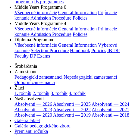
programu
IB programmes
Middle Years Programme 0
Všeobecné informácie
General Information
Prijímacie
konanie
Admission Procedure
Policies
Middle Years Programme 4
Všeobecné informácie
General Information
Prijímacie
konanie
Admission Procedure
Policies
Diploma Programme
Všeobecné informácie
General Information
Výberové
konanie
Selection Procedure
Handbook
Policies
IB DP
Faculty
DP Exams
Šrobárčania
Zamestnanci
Pedagogickí zamestnanci
Nepedagogickí zamestnanci
Odborní zamestnanci
Žiaci
1. ročník
2. ročník
3. ročník
4. ročník
Naši absolventi
Absolventi — 2026
Absolventi — 2025
Absolventi — 2024
Absolventi — 2023
Absolventi — 2022
Absolventi — 2021
Absolventi — 2020
Absolventi — 2019
Absolventi — 2018
Galéria tabiel
Galéria pedagogického zboru
Premianti ročníka