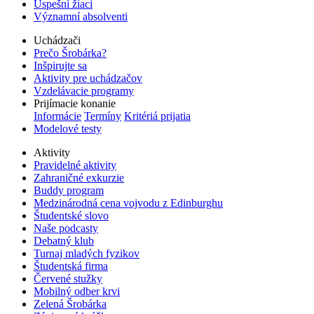
Úspešní žiaci
Významní absolventi
Uchádzači
Prečo Šrobárka?
Inšpirujte sa
Aktivity pre uchádzačov
Vzdelávacie programy
Prijímacie konanie
Informácie
Termíny
Kritériá prijatia
Modelové testy
Aktivity
Pravidelné aktivity
Zahraničné exkurzie
Buddy program
Medzinárodná cena vojvodu z Edinburghu
Študentské slovo
Naše podcasty
Debatný klub
Turnaj mladých fyzikov
Študentská firma
Červené stužky
Mobilný odber krvi
Zelená Šrobárka