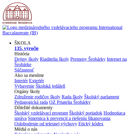
ŠKOLA
135. výročie
História
Dejiny školy
Riaditelia školy
Premeny Šrobárky
Internet na
Šrobárke
Súčasnosť
Ako sa meníme
Interiér
Exteriér
Vybavenie
Školská jedáleň
Orgány školy
Združenie rodičov školy
Rada školy
Školský parlament
Pedagogická rada
OZ Priatelia Šrobárky
Dôležité dokumenty
Školský vzdelávací program
Školský poriadok
Hodnotiaca
správa
Smernica k prevencii a riešeniu šikanovania
Oslobodenie od telesnej výchovy
Etický kódex
Médiá o nás