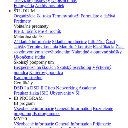
Televízne príspevky
Napísali o nás
Fotogaléria
Archív noviniek
ŠTÚDIUM
Organizácia šk. roka
Termíny súťaží
Formuláre a tlačivá
Predmety
Voliteľné predmety
Pre 3. ročník
Pre 4. ročník
Maturitná skúška
Základné informácie
Skladba predmetov
Prihláška
Časti
skúšky
Termíny konania
Maturitné komisie
Klasifikácia
Žiaci
so zdravotným znevýhodnením
Náhradné a opravné skúšky
Ukončenie štúdia
Školský podporný tím
Bezpečnosť na školách
Školský psychológ
Výchovný
poradca
Kariérový poradca
Kam po strednej
Certifikáty
DSD I a DSD II
Cisco Networking Academy
Preukaz žiaka ISIC
Ubytovanie v ŠI
IB PROGRAM
IB program
Všeobecné informácie
General Information
Rozdelenie
programu
IB programmes
MYP 0
Všeobecné informácie
General Information
Prijímacie