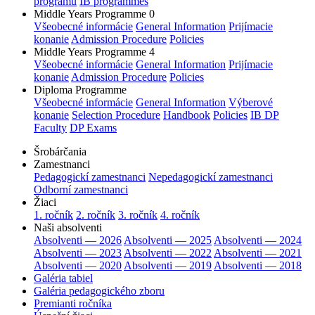
programu
IB programmes
Middle Years Programme 0
Všeobecné informácie
General Information
Prijímacie
konanie
Admission Procedure
Policies
Middle Years Programme 4
Všeobecné informácie
General Information
Prijímacie
konanie
Admission Procedure
Policies
Diploma Programme
Všeobecné informácie
General Information
Výberové
konanie
Selection Procedure
Handbook
Policies
IB DP
Faculty
DP Exams
Šrobárčania
Zamestnanci
Pedagogickí zamestnanci
Nepedagogickí zamestnanci
Odborní zamestnanci
Žiaci
1. ročník
2. ročník
3. ročník
4. ročník
Naši absolventi
Absolventi — 2026
Absolventi — 2025
Absolventi — 2024
Absolventi — 2023
Absolventi — 2022
Absolventi — 2021
Absolventi — 2020
Absolventi — 2019
Absolventi — 2018
Galéria tabiel
Galéria pedagogického zboru
Premianti ročníka