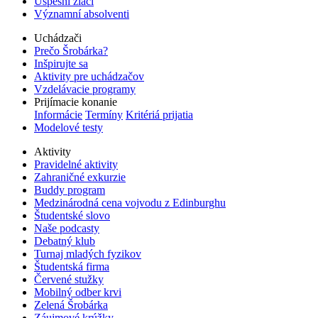
Úspešní žiaci
Významní absolventi
Uchádzači
Prečo Šrobárka?
Inšpirujte sa
Aktivity pre uchádzačov
Vzdelávacie programy
Prijímacie konanie
Informácie
Termíny
Kritériá prijatia
Modelové testy
Aktivity
Pravidelné aktivity
Zahraničné exkurzie
Buddy program
Medzinárodná cena vojvodu z Edinburghu
Študentské slovo
Naše podcasty
Debatný klub
Turnaj mladých fyzikov
Študentská firma
Červené stužky
Mobilný odber krvi
Zelená Šrobárka
Záujmové krúžky