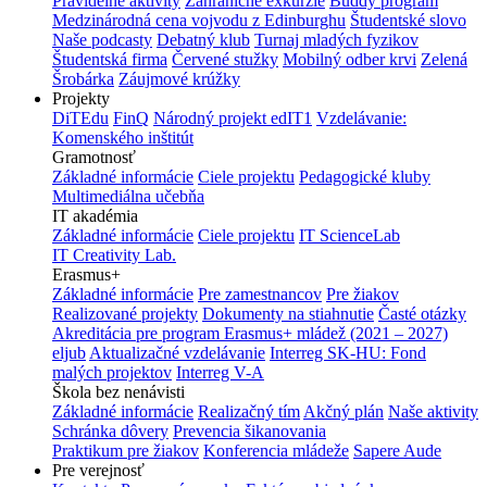
Pravidelné aktivity
Zahraničné exkurzie
Buddy program
Medzinárodná cena vojvodu z Edinburghu
Študentské slovo
Naše podcasty
Debatný klub
Turnaj mladých fyzikov
Študentská firma
Červené stužky
Mobilný odber krvi
Zelená
Šrobárka
Záujmové krúžky
Projekty
DiTEdu
FinQ
Národný projekt edIT1
Vzdelávanie:
Komenského inštitút
Gramotnosť
Základné informácie
Ciele projektu
Pedagogické kluby
Multimediálna učebňa
IT akadémia
Základné informácie
Ciele projektu
IT ScienceLab
IT Creativity Lab.
Erasmus+
Základné informácie
Pre zamestnancov
Pre žiakov
Realizované projekty
Dokumenty na stiahnutie
Časté otázky
Akreditácia pre program Erasmus+ mládež (2021 – 2027)
eljub
Aktualizačné vzdelávanie
Interreg SK-HU: Fond
malých projektov
Interreg V-A
Škola bez nenávisti
Základné informácie
Realizačný tím
Akčný plán
Naše aktivity
Schránka dôvery
Prevencia šikanovania
Praktikum pre žiakov
Konferencia mládeže
Sapere Aude
Pre verejnosť