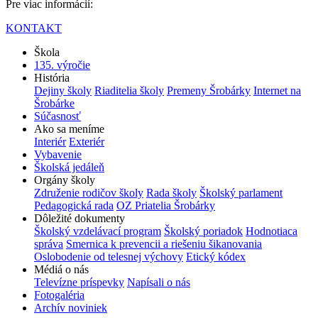
Pre viac informácií:
KONTAKT
Škola
135. výročie
História
Dejiny školy
Riaditelia školy
Premeny Šrobárky
Internet na
Šrobárke
Súčasnosť
Ako sa meníme
Interiér
Exteriér
Vybavenie
Školská jedáleň
Orgány školy
Združenie rodičov školy
Rada školy
Školský parlament
Pedagogická rada
OZ Priatelia Šrobárky
Dôležité dokumenty
Školský vzdelávací program
Školský poriadok
Hodnotiaca
správa
Smernica k prevencii a riešeniu šikanovania
Oslobodenie od telesnej výchovy
Etický kódex
Médiá o nás
Televízne príspevky
Napísali o nás
Fotogaléria
Archív noviniek