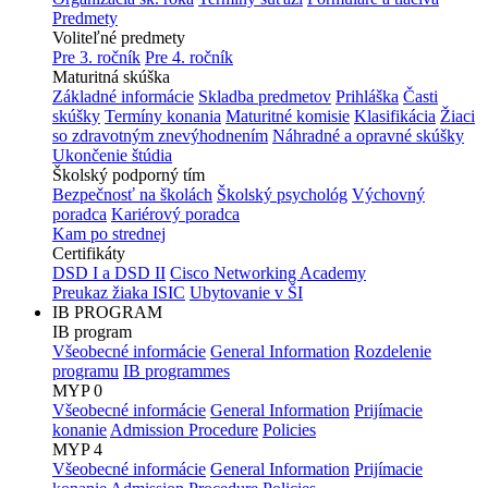
Predmety
Voliteľné predmety
Pre 3. ročník
Pre 4. ročník
Maturitná skúška
Základné informácie
Skladba predmetov
Prihláška
Časti
skúšky
Termíny konania
Maturitné komisie
Klasifikácia
Žiaci
so zdravotným znevýhodnením
Náhradné a opravné skúšky
Ukončenie štúdia
Školský podporný tím
Bezpečnosť na školách
Školský psychológ
Výchovný
poradca
Kariérový poradca
Kam po strednej
Certifikáty
DSD I a DSD II
Cisco Networking Academy
Preukaz žiaka ISIC
Ubytovanie v ŠI
IB PROGRAM
IB program
Všeobecné informácie
General Information
Rozdelenie
programu
IB programmes
MYP 0
Všeobecné informácie
General Information
Prijímacie
konanie
Admission Procedure
Policies
MYP 4
Všeobecné informácie
General Information
Prijímacie