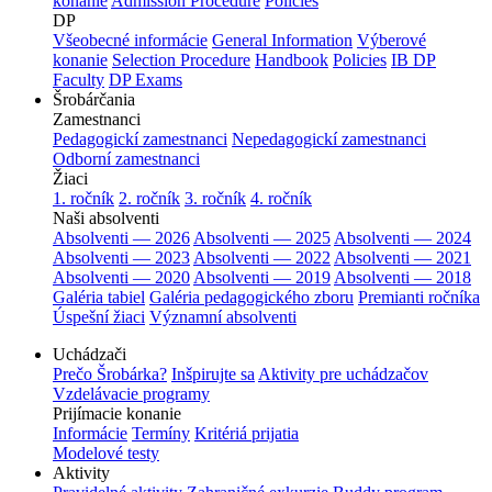
konanie
Admission Procedure
Policies
DP
Všeobecné informácie
General Information
Výberové
konanie
Selection Procedure
Handbook
Policies
IB DP
Faculty
DP Exams
Šrobárčania
Zamestnanci
Pedagogickí zamestnanci
Nepedagogickí zamestnanci
Odborní zamestnanci
Žiaci
1. ročník
2. ročník
3. ročník
4. ročník
Naši absolventi
Absolventi — 2026
Absolventi — 2025
Absolventi — 2024
Absolventi — 2023
Absolventi — 2022
Absolventi — 2021
Absolventi — 2020
Absolventi — 2019
Absolventi — 2018
Galéria tabiel
Galéria pedagogického zboru
Premianti ročníka
Úspešní žiaci
Významní absolventi
Uchádzači
Prečo Šrobárka?
Inšpirujte sa
Aktivity pre uchádzačov
Vzdelávacie programy
Prijímacie konanie
Informácie
Termíny
Kritériá prijatia
Modelové testy
Aktivity