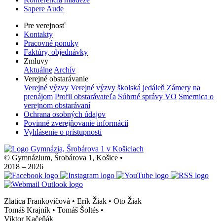
Sapere Aude
Pre verejnosť
Kontakty
Pracovné ponuky
Faktúry, objednávky
Zmluvy
Aktuálne
Archív
Verejné obstarávanie
Verejné výzvy
Verejné výzvy školská jedáleň
Zámery na
prenájom
Profil obstarávateľa
Súhrné správy VO
Smernica o
verejnom obstarávaní
Ochrana osobných údajov
Povinné zverejňovanie informácií
Vyhlásenie o prístupnosti
© Gymnázium, Šrobárova 1, Košice
•
2018 – 2026
Zlatica Frankovičová • Erik Žiak • Oto Žiak
Tomáš Krajník • Tomáš Šoltés
•
Viktor Kačeňák