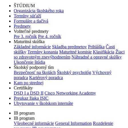
ŠTÚDIUM
Organizácia školského roka
Termíny súťaží
Formuláre a tlačivá
Predmety
Voliteľné predmety
Pre 3. ročník
Pre 4. ročník
Maturitná skúška
Základné informácie
Skladba predmetov
Prihláška
Časti
skúšky
Termíny konania
Maturitné komisie
Klasifikácia
Žiaci
so zdravotným znevýhodnením
Náhradné a opravné skúšky
Ukončenie štúdia
Školský podporný tím
Bezpečnosť na školách
Školský psychológ
Výchovný
poradca
Kariérový poradca
Kam po strednej
Certifikáty
DSD I a DSD II
Cisco Networking Academy
Preukaz žiaka ISIC
Ubytovanie v školskom internáte
IB program
IB program
Všeobecné informácie
General Information
Rozdelenie