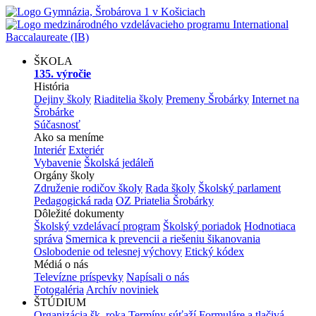
ŠKOLA
135. výročie
História
Dejiny školy
Riaditelia školy
Premeny Šrobárky
Internet na
Šrobárke
Súčasnosť
Ako sa meníme
Interiér
Exteriér
Vybavenie
Školská jedáleň
Orgány školy
Združenie rodičov školy
Rada školy
Školský parlament
Pedagogická rada
OZ Priatelia Šrobárky
Dôležité dokumenty
Školský vzdelávací program
Školský poriadok
Hodnotiaca
správa
Smernica k prevencii a riešeniu šikanovania
Oslobodenie od telesnej výchovy
Etický kódex
Médiá o nás
Televízne príspevky
Napísali o nás
Fotogaléria
Archív noviniek
ŠTÚDIUM
Organizácia šk. roka
Termíny súťaží
Formuláre a tlačivá