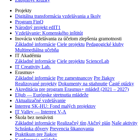
Projekty
Digitálna transformácia vzdelávania a školy
Program FinQ
Národný projekt edIT1
Vzdelávanie: Komenského inštitút
Inovácia vzdelávania za účelom zlepšenia gramotnosti
Základné informácie
Ciele projektu
Pedagogické kluby
Multimediálna učebňa
IT Akadémia
Základné informácie
Ciele projektu
ScienceLab
IT Creativity Lab.
Erasmus+
Základné informácie
Pre zamestnancov
Pre žiakov
Realizované projekty
Dokumenty na stiahnutie
Časté otázky
Akreditácia pre program Erasmus+ mládež (2021 – 2027)
Eljub — Európske stretnutia mládeže
Aktualizačné vzdelávanie
Interreg SK-HU: Fond malých projektov
IT Valley — Interreg V-A
Škola bez nenávisti
Základné informácie
Realizačný tím
Akčný plán
Naše aktivity
Schránka dôvery
Prevencia šikanovania
Praktikum pre žiakov
Konferencia mládeže