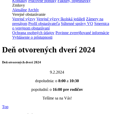
Kontakty
Pracovné ponuky
Faktúry, objednávky
Zmluvy
Aktuálne
Archív
Verejné obstarávanie
Verejné výzvy
Verejné výzvy školská jedáleň
Zámery na
prenájom
Profil obstarávateľa
Súhrnné správy VO
Smernica
o verejnom obstarávaní
Ochrana osobných údajov
Povinne zverejňované informácie
Vyhlásenie o prístupnosti
Deň otvorených dverí 2024
Deň otvorených dverí 2024
9.2.2024
dopoludnia: o
8:00
a
10:30
popoludní: o
16:00 pre rodičov
Tešíme sa na Vás!
Top