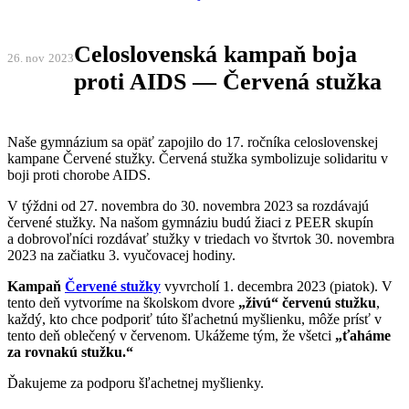
Celoslovenská kampaň boja
26. nov
2023
proti AIDS — Červená stužka
Naše gymnázium sa opäť zapojilo do 17. ročníka celoslovenskej
kampane Červené stužky. Červená stužka symbolizuje solidaritu v
boji proti chorobe AIDS.
V týždni od 27. novembra do 30. novembra 2023 sa rozdávajú
červené stužky. Na našom gymnáziu budú žiaci z PEER skupín
a dobrovoľníci rozdávať stužky v triedach vo štvrtok
30. novembra
2023
na začiatku 3. vyučovacej hodiny.
Kampaň
Červené stužky
vyvrcholí
1. decembra 2023
(piatok). V
tento deň vytvoríme na školskom dvore
„živú“ červenú stužku
,
každý, kto chce podporiť túto šľachetnú myšlienku, môže prísť v
tento deň oblečený v červenom. Ukážeme tým, že všetci
„ťaháme
za rovnakú stužku.“
Ďakujeme za podporu šľachetnej myšlienky.