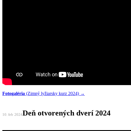
Fotogaléria
(Zimný lyžiarsky kurz 2024) →
Deň otvorených dverí 2024
10. feb
2024