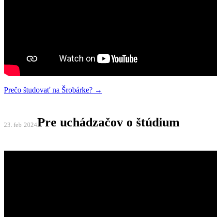
Prečo študovať na Šrobárke? →
Pre uchádzačov o štúdium
23. feb
2024