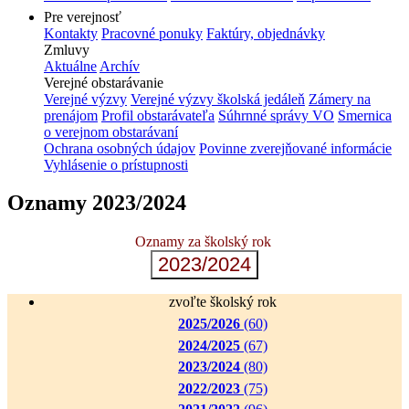
Pre verejnosť
Kontakty
Pracovné ponuky
Faktúry, objednávky
Zmluvy
Aktuálne
Archív
Verejné obstarávanie
Verejné výzvy
Verejné výzvy školská jedáleň
Zámery na
prenájom
Profil obstarávateľa
Súhrnné správy VO
Smernica
o verejnom obstarávaní
Ochrana osobných údajov
Povinne zverejňované informácie
Vyhlásenie o prístupnosti
Oznamy 2023/2024
Oznamy za školský rok
2023/2024
zvoľte školský rok
2025/2026
(60)
2024/2025
(67)
2023/2024
(80)
2022/2023
(75)