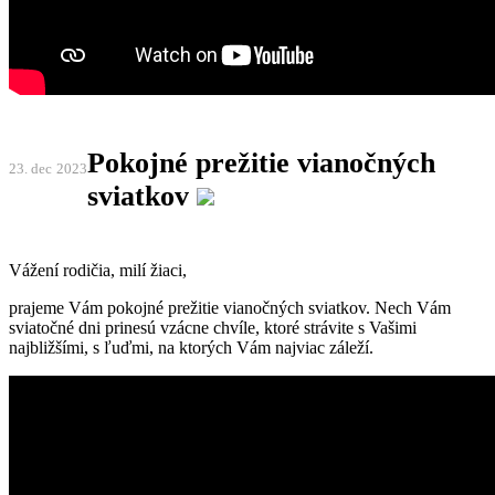
Pokojné prežitie vianočných
23. dec
2023
sviatkov
Vážení rodičia, milí žiaci,
prajeme Vám pokojné prežitie vianočných sviatkov. Nech Vám
sviatočné dni prinesú vzácne chvíle, ktoré strávite s Vašimi
najbližšími, s ľuďmi, na ktorých Vám najviac záleží.