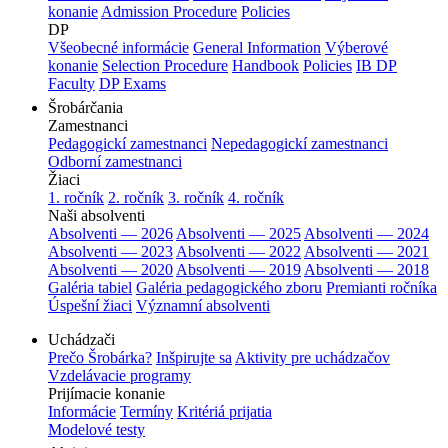
konanie
Admission Procedure
Policies
DP
Všeobecné informácie
General Information
Výberové
konanie
Selection Procedure
Handbook
Policies
IB DP
Faculty
DP Exams
Šrobárčania
Zamestnanci
Pedagogickí zamestnanci
Nepedagogickí zamestnanci
Odborní zamestnanci
Žiaci
1. ročník
2. ročník
3. ročník
4. ročník
Naši absolventi
Absolventi — 2026
Absolventi — 2025
Absolventi — 2024
Absolventi — 2023
Absolventi — 2022
Absolventi — 2021
Absolventi — 2020
Absolventi — 2019
Absolventi — 2018
Galéria tabiel
Galéria pedagogického zboru
Premianti ročníka
Úspešní žiaci
Významní absolventi
Uchádzači
Prečo Šrobárka?
Inšpirujte sa
Aktivity pre uchádzačov
Vzdelávacie programy
Prijímacie konanie
Informácie
Termíny
Kritériá prijatia
Modelové testy