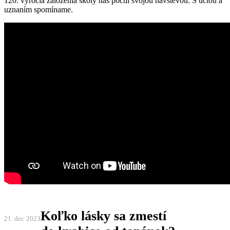
120. výročia založenia školy nás poctil svojou návštevou. S úctou a
uznaním spomíname.
Koľko lásky sa zmestí
21. dec
2023