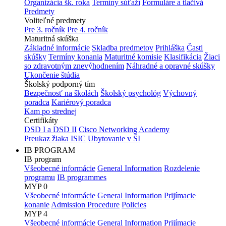
Organizácia šk. roka
Termíny súťaží
Formuláre a tlačivá
Predmety
Voliteľné predmety
Pre 3. ročník
Pre 4. ročník
Maturitná skúška
Základné informácie
Skladba predmetov
Prihláška
Časti
skúšky
Termíny konania
Maturitné komisie
Klasifikácia
Žiaci
so zdravotným znevýhodnením
Náhradné a opravné skúšky
Ukončenie štúdia
Školský podporný tím
Bezpečnosť na školách
Školský psychológ
Výchovný
poradca
Kariérový poradca
Kam po strednej
Certifikáty
DSD I a DSD II
Cisco Networking Academy
Preukaz žiaka ISIC
Ubytovanie v ŠI
IB PROGRAM
IB program
Všeobecné informácie
General Information
Rozdelenie
programu
IB programmes
MYP 0
Všeobecné informácie
General Information
Prijímacie
konanie
Admission Procedure
Policies
MYP 4
Všeobecné informácie
General Information
Prijímacie