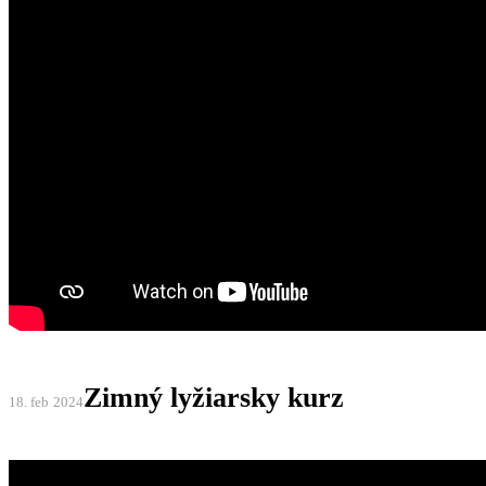
Zimný lyžiarsky kurz
18. feb
2024