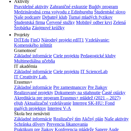
Aktivity
Pravidelné aktivity
Zahraničné exkurzie
Buddy program
Medzinárodná cena vojvodu z Edinburghu
Študentské slovo
Naše podcasty
Debatný klub
Turnaj mladých fyzikov
Študentská firma
Červené stužky
Mobilný odber krvi
Zelená
Šrobárka
Záujmové krúžky
Projekty
DiTEdu
FinQ
Národný projekt edIT1
Vzdelávanie:
Komenského inštitút
Gramotnosť
Základné informácie
Ciele projektu
Pedagogické kluby
Multimediálna učebňa
IT akadémia
Základné informácie
Ciele projektu
IT ScienceLab
IT Creativity Lab.
Erasmus+
Základné informácie
Pre zamestnancov
Pre žiakov
Realizované projekty
Dokumenty na stiahnutie
Časté otázky
Akreditácia pre program Erasmus+ mládež (2021 – 2027)
eljub
Aktualizačné vzdelávanie
Interreg SK-HU: Fond
malých projektov
Interreg V-A
Škola bez nenávisti
Základné informácie
Realizačný tím
Akčný plán
Naše aktivity
Schránka dôvery
Prevencia šikanovania
Praktikum pre žiakov
Konferencia mládeže
Sapere Aude