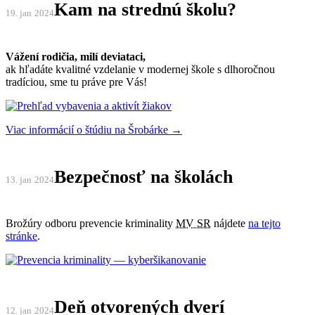
Kam na strednú školu?
19. jan
2024
Vážení rodičia, milí deviataci,
ak hľadáte kvalitné vzdelanie v modernej škole s dlhoročnou
tradíciou, sme tu práve pre Vás!
Viac informácií o štúdiu na Šrobárke →
Bezpečnosť na školách
13. jan
2024
Brožúry odboru prevencie kriminality
MV SR
nájdete
na tejto
stránke
.
Deň otvorených dverí
12. jan
2024