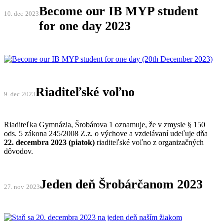
Become our IB MYP student
10. dec
2023
for one day 2023
Riaditeľské voľno
9. dec
2023
Riaditeľka Gymnázia, Šrobárova 1 oznamuje, že v zmysle § 150
ods. 5 zákona 245/2008 Z.z. o výchove a vzdelávaní udeľuje dňa
22. decembra 2023
(piatok)
riaditeľské voľno z organizačných
dôvodov.
Jeden deň Šrobárčanom 2023
27. nov
2023