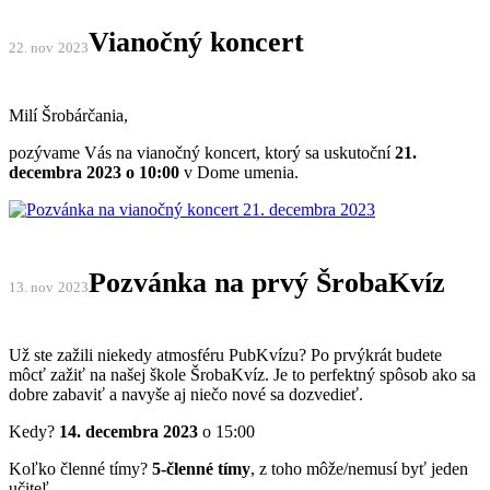
Vianočný koncert
22. nov
2023
Milí Šrobárčania,
pozývame Vás na vianočný koncert, ktorý sa uskutoční
21.
decembra 2023 o 10:00
v Dome umenia.
Pozvánka na prvý ŠrobaKvíz
13. nov
2023
Už ste zažili niekedy atmosféru PubKvízu? Po prvýkrát budete
môcť zažiť na našej škole ŠrobaKvíz. Je to perfektný spôsob ako sa
dobre zabaviť a navyše aj niečo nové sa dozvedieť.
Kedy?
14. decembra 2023
o 15:00
Koľko členné tímy?
5-členné tímy
, z toho môže/nemusí byť jeden
učiteľ.