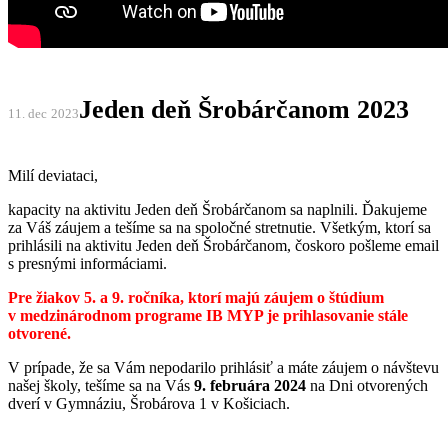
Jeden deň Šrobárčanom 2023
11. dec
2023
Milí deviataci,
kapacity na aktivitu Jeden deň Šrobárčanom sa naplnili. Ďakujeme
za Váš záujem a tešíme sa na spoločné stretnutie. Všetkým, ktorí sa
prihlásili na aktivitu Jeden deň Šrobárčanom, čoskoro pošleme email
s presnými informáciami.
Pre žiakov 5. a 9. ročníka, ktorí majú záujem o štúdium
v medzinárodnom programe IB MYP je prihlasovanie stále
otvorené.
V prípade, že sa Vám nepodarilo prihlásiť a máte záujem o návštevu
našej školy, tešíme sa na Vás
9. februára 2024
na Dni otvorených
dverí v Gymnáziu, Šrobárova 1 v Košiciach.