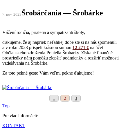
Šrobárčania — Šrobárke
7. nov
2023
Vážení rodičia, priatelia a sympatizanti školy,
ďakujeme, že aj napriek neľahkej dobe ste si na nás spomenuli
a v roku
2023
prispeli krásnou sumou
12 271 €
na účet
Občianskeho združenia Priatelia Šrobárky. Získané finančné
prostriedky nám pomôžu zlepšiť podmienky a rozšíriť možnosti
vzdelávania na Šrobárke.
Za toto pekné gesto Vám veľmi pekne ďakujeme!
1
2
3
Top
Pre viac informácií:
KONTAKT