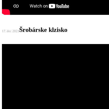
Šrobárske klzisko
17. dec
2023