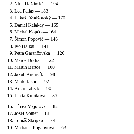
Nina Hažlinská — 194
Lea Pallas — 183
Lukáš Džadžovský — 170
Daniel Kalakay — 165
Michal Kopčo — 164
Šimon Popovič — 146
Ivo Halkai — 141
Petra Garančovská — 126
Maroš Dudra — 122
Martin Bartoš — 100
Jakub Andričík — 98
Mark Takáč — 92
Arian Tahzib — 90
Lucia Kubíková — 85
Tímea Majorová — 82
Jozef Volner — 81
Tomáš Škripko — 74
Michaela Poganyová — 63