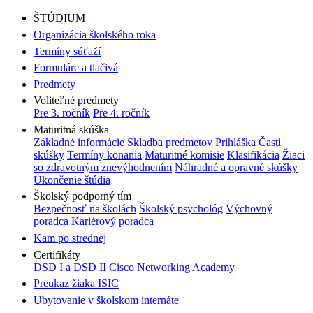
ŠTÚDIUM
Organizácia školského roka
Termíny súťaží
Formuláre a tlačivá
Predmety
Voliteľné predmety
Pre 3. ročník
Pre 4. ročník
Maturitná skúška
Základné informácie
Skladba predmetov
Prihláška
Časti
skúšky
Termíny konania
Maturitné komisie
Klasifikácia
Žiaci
so zdravotným znevýhodnením
Náhradné a opravné skúšky
Ukončenie štúdia
Školský podporný tím
Bezpečnosť na školách
Školský psychológ
Výchovný
poradca
Kariérový poradca
Kam po strednej
Certifikáty
DSD I a DSD II
Cisco Networking Academy
Preukaz žiaka ISIC
Ubytovanie v školskom internáte