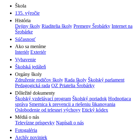
Škola
135. výročie
História
Dejiny školy
Riaditelia školy
Premeny Šrobárky
Internet na
Šrobárke
Súčasnosť
Ako sa meníme
Interiér
Exteriér
Vybavenie
Školská jedáleň
Orgány školy
Združenie rodičov školy
Rada školy
Školský parlament
Pedagogická rada
OZ Priatelia Šrobárky
Dôležité dokumenty
Školský vzdelávací program
Školský poriadok
Hodnotiaca
správa
Smernica k prevencii a riešeniu šikanovania
Oslobodenie od telesnej výchovy
Etický kódex
Médiá o nás
Televízne príspevky
Napísali o nás
Fotogaléria
Archív noviniek