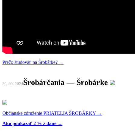
Prečo študovať na Šrobárke? →
Šrobárčania — Šrobárke
20. feb
2024
Občianske združenie PRIATELIA ŠROBÁRKY →
Ako poukázať 2 % z dane →