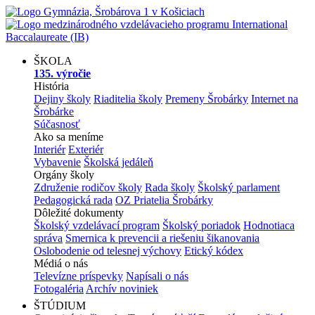
ŠKOLA
135. výročie
História
Dejiny školy
Riaditelia školy
Premeny Šrobárky
Internet na
Šrobárke
Súčasnosť
Ako sa meníme
Interiér
Exteriér
Vybavenie
Školská jedáleň
Orgány školy
Združenie rodičov školy
Rada školy
Školský parlament
Pedagogická rada
OZ Priatelia Šrobárky
Dôležité dokumenty
Školský vzdelávací program
Školský poriadok
Hodnotiaca
správa
Smernica k prevencii a riešeniu šikanovania
Oslobodenie od telesnej výchovy
Etický kódex
Médiá o nás
Televízne príspevky
Napísali o nás
Fotogaléria
Archív noviniek
ŠTÚDIUM