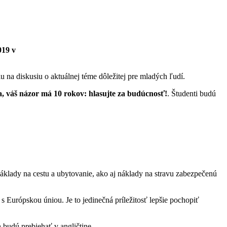
019 v
u na diskusiu o aktuálnej téme dôležitej pre mladých ľudí.
, váš názor má 10 rokov: hlasujte za budúcnosť!
. Študenti budú
áklady na cestu a ubytovanie, ako aj náklady na stravu zabezpečenú
s Európskou úniou. Je to jedinečná príležitosť lepšie pochopiť
budú prebiehať v angličtine.