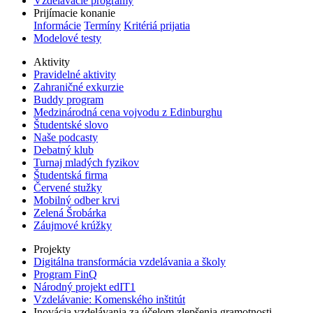
Vzdelávacie programy
Prijímacie konanie
Informácie
Termíny
Kritériá prijatia
Modelové testy
Aktivity
Pravidelné aktivity
Zahraničné exkurzie
Buddy program
Medzinárodná cena vojvodu z Edinburghu
Študentské slovo
Naše podcasty
Debatný klub
Turnaj mladých fyzikov
Študentská firma
Červené stužky
Mobilný odber krvi
Zelená Šrobárka
Záujmové krúžky
Projekty
Digitálna transformácia vzdelávania a školy
Program FinQ
Národný projekt edIT1
Vzdelávanie: Komenského inštitút
Inovácia vzdelávania za účelom zlepšenia gramotnosti