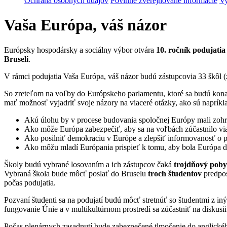
Ochrana osobných údajov
Povinne zverejňované informácie
Vy
Vaša Európa, váš názor
Európsky hospodársky a sociálny výbor otvára
10. ročník podujati
Bruseli
.
V rámci podujatia Vaša Európa, váš názor budú zástupcovia 33 škôl (z
So zreteľom na voľby do Európskeho parlamentu, ktoré sa budú kona
mať možnosť vyjadriť svoje názory na viaceré otázky, ako sú napríkla
Akú úlohu by v procese budovania spoločnej Európy mali zohr
Ako môže Európa zabezpečiť, aby sa na voľbách zúčastnilo via
Ako posilniť demokraciu v Európe a zlepšiť informovanosť o p
Ako môžu mladí Európania prispieť k tomu, aby bola Európa dem
Školy budú vybrané losovaním a ich zástupcov čaká
trojdňový poby
Vybraná škola bude môcť poslať do Bruselu
troch študentov
predpos
počas podujatia.
Pozvaní študenti sa na podujatí budú môcť stretnúť so študentmi z iný
fungovanie Únie a v multikultúrnom prostredí sa zúčastniť na diskus
Počas plenárnych zasadnutí bude zabezpečené tlmočenie do anglickéh