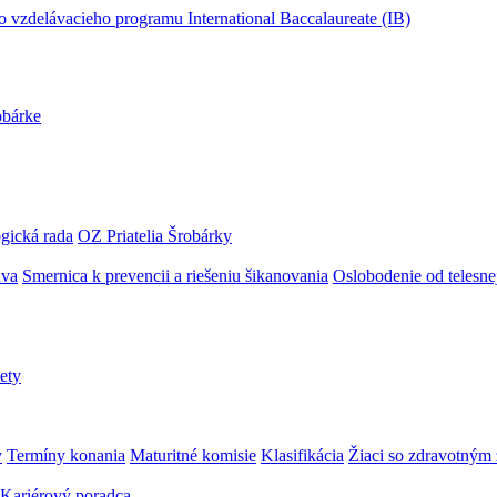
obárke
gická rada
OZ Priatelia Šrobárky
áva
Smernica k prevencii a riešeniu šikanovania
Oslobodenie od telesn
ety
y
Termíny konania
Maturitné komisie
Klasifikácia
Žiaci so zdravotný
Kariérový poradca