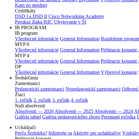
Kam po strednej
Certifikáty
DSD I a DSD II
Cisco Networking Academy
Preukaz žiaka ISIC
Ubytovanie v ŠI
IB PROGRAM
IB program
Všeobecné informácie
General Information
Rozdelenie progra
MYP 0
Všeobecné informácie
General Information
Prijímacie konanie
MYP 4
Všeobecné informácie
General Information
Prijímacie konanie
DP
Všeobecné informácie
General Information
Výberové konanie
Šrobárčania
Zamestnanci
Pedagogickí zamestnanci
Nepedagogickí zamestnanci
Odborní
Žiaci
1. ročník
2. ročník
3. ročník
4. ročník
Naši absolventi
Absolventi — 2026
Absolventi — 2025
Absolventi — 2024
Ab
Galéria tabiel
Galéria pedagogického zboru
Premianti ročníka
Ú
Uchádzači
Prečo Šrobárka?
Inšpirujte sa
Aktivity pre uchádzačov
Vzdeláv
Prijímacie konanie