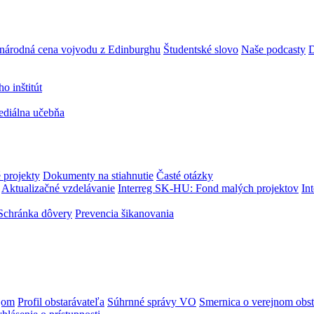
národná cena vojvodu z Edinburghu
Študentské slovo
Naše podcasty
D
 inštitút
ediálna učebňa
 projekty
Dokumenty na stiahnutie
Časté otázky
Aktualizačné vzdelávanie
Interreg SK-HU: Fond malých projektov
In
Schránka dôvery
Prevencia šikanovania
jom
Profil obstarávateľa
Súhrnné správy VO
Smernica o verejnom obst