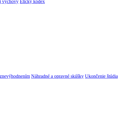
ej výchovy
Etický kódex
m znevýhodnením
Náhradné a opravné skúšky
Ukončenie štúdia