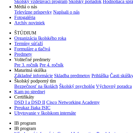
Školský vzdelávací program
Školský poriadok
Hodnotiaca spr
Médiá o nás
Televízne príspevky
Napísali o nás
Fotogaléria
Archív noviniek
ŠTÚDIUM
Organizácia školského roka
Termíny súťaží
Formuláre a tlačivá
Predmety
Voliteľné predmety
Pre 3. ročník
Pre 4. ročník
Maturitná skúška
Základné informácie
Skladba predmetov
Prihláška
Časti skúšk
Školský podporný tím
Bezpečnosť na školách
Školský psychológ
Výchovný poradca
Kam po strednej
Certifikáty
DSD I a DSD II
Cisco Networking Academy
Preukaz žiaka ISIC
Ubytovanie v školskom internáte
IB program
IB program