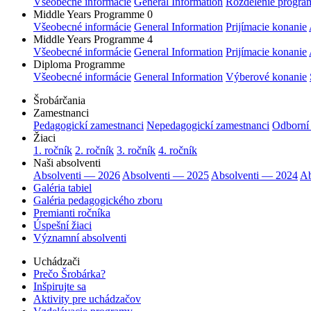
Všeobecné informácie
General Information
Rozdelenie progra
Middle Years Programme 0
Všeobecné informácie
General Information
Prijímacie konanie
Middle Years Programme 4
Všeobecné informácie
General Information
Prijímacie konanie
Diploma Programme
Všeobecné informácie
General Information
Výberové konanie
Šrobárčania
Zamestnanci
Pedagogickí zamestnanci
Nepedagogickí zamestnanci
Odborní
Žiaci
1. ročník
2. ročník
3. ročník
4. ročník
Naši absolventi
Absolventi — 2026
Absolventi — 2025
Absolventi — 2024
Ab
Galéria tabiel
Galéria pedagogického zboru
Premianti ročníka
Úspešní žiaci
Významní absolventi
Uchádzači
Prečo Šrobárka?
Inšpirujte sa
Aktivity pre uchádzačov