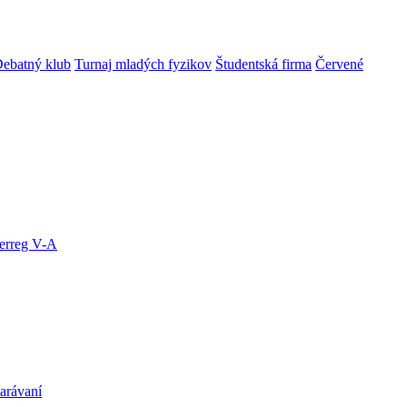
ebatný klub
Turnaj mladých fyzikov
Študentská firma
Červené
terreg V-A
arávaní