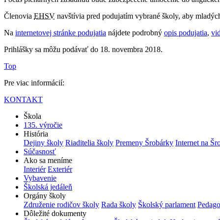
Členovia
EHSV
navštívia pred podujatím vybrané školy, aby mladých
Na
internetovej stránke podujatia
nájdete podrobný
opis podujatia
,
vi
Prihlášky sa môžu podávať do 18. novembra 2018.
Top
Pre viac informácií:
KONTAKT
Škola
135. výročie
História
Dejiny školy
Riaditelia školy
Premeny Šrobárky
Internet na Šr
Súčasnosť
Ako sa meníme
Interiér
Exteriér
Vybavenie
Školská jedáleň
Orgány školy
Združenie rodičov školy
Rada školy
Školský parlament
Pedago
Dôležité dokumenty