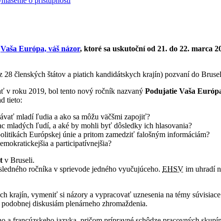
hlásenie o prístupnosti
a
Vaša Európa, váš názor
, ktoré sa uskutoční od 21. do 22. marca 2
 28 členských štátov a piatich kandidátskych krajín) pozvaní do Brusel
ť v roku 2019, bol tento nový ročník nazvaný
Podujatie Vaša Európa
d tieto:
ávať mladí ľudia a ako sa môžu väčšmi zapojiť?
c mladých ľudí, a aké by mohli byť dôsledky ich hlasovania?
olitikách Európskej únie a pritom zamedziť falošným informáciám?
okratickejšia a participatívnejšia?
t
v Bruseli.
ledného ročníka v sprievode jedného vyučujúceho.
EHSV
im uhradí n
ch krajín, vymeniť si názory a vypracovať uznesenia na témy súvisiace 
ii podobnej diskusiám plenárneho zhromaždenia.
o a francúzskeho jazyka, pričom prípravné schôdze pracovných skupín 