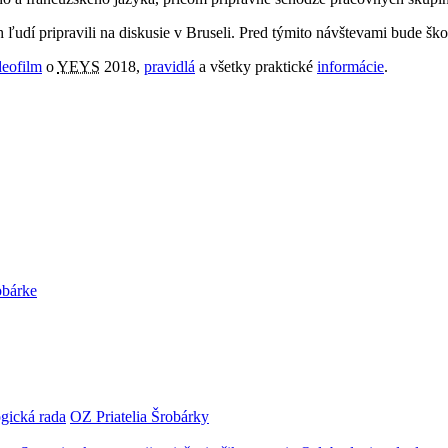
 ľudí pripravili na diskusie v Bruseli. Pred týmito návštevami bude š
deofilm
o
YEYS
2018,
pravidlá
a všetky praktické
informácie
.
obárke
gická rada
OZ Priatelia Šrobárky