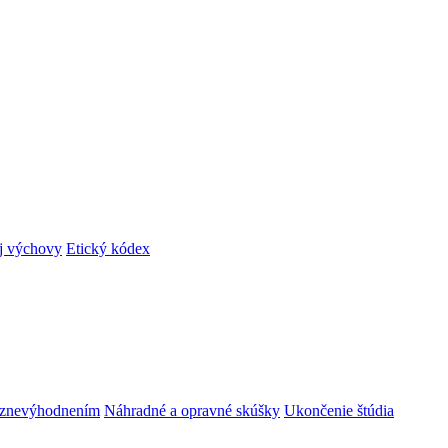
ej výchovy
Etický kódex
m znevýhodnením
Náhradné a opravné skúšky
Ukončenie štúdia