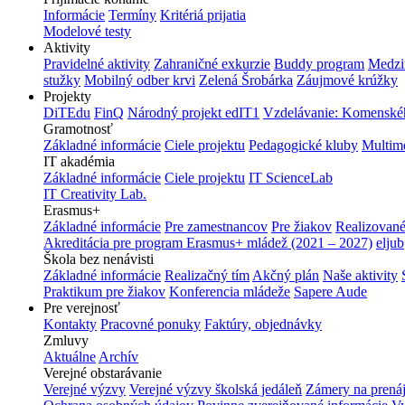
Informácie
Termíny
Kritériá prijatia
Modelové testy
Aktivity
Pravidelné aktivity
Zahraničné exkurzie
Buddy program
Medzi
stužky
Mobilný odber krvi
Zelená Šrobárka
Záujmové krúžky
Projekty
DiTEdu
FinQ
Národný projekt edIT1
Vzdelávanie: Komenského
Gramotnosť
Základné informácie
Ciele projektu
Pedagogické kluby
Multim
IT akadémia
Základné informácie
Ciele projektu
IT ScienceLab
IT Creativity Lab.
Erasmus+
Základné informácie
Pre zamestnancov
Pre žiakov
Realizované
Akreditácia pre program Erasmus+ mládež (2021 – 2027)
eljub
Škola bez nenávisti
Základné informácie
Realizačný tím
Akčný plán
Naše aktivity
Praktikum pre žiakov
Konferencia mládeže
Sapere Aude
Pre verejnosť
Kontakty
Pracovné ponuky
Faktúry, objednávky
Zmluvy
Aktuálne
Archív
Verejné obstarávanie
Verejné výzvy
Verejné výzvy školská jedáleň
Zámery na prená