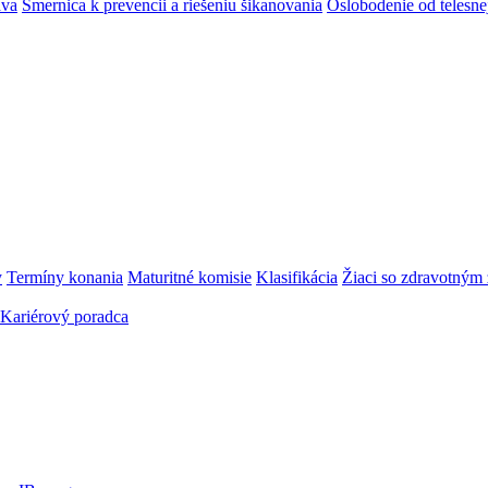
áva
Smernica k prevencii a riešeniu šikanovania
Oslobodenie od telesn
y
Termíny konania
Maturitné komisie
Klasifikácia
Žiaci so zdravotný
Kariérový poradca