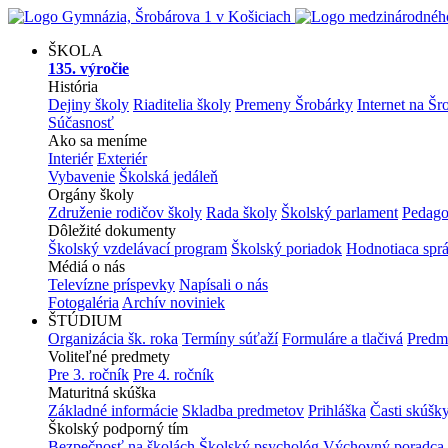
ŠKOLA
135. výročie
História
Dejiny školy
Riaditelia školy
Premeny Šrobárky
Internet na Šr
Súčasnosť
Ako sa meníme
Interiér
Exteriér
Vybavenie
Školská jedáleň
Orgány školy
Združenie rodičov školy
Rada školy
Školský parlament
Pedago
Dôležité dokumenty
Školský vzdelávací program
Školský poriadok
Hodnotiaca spr
Médiá o nás
Televízne príspevky
Napísali o nás
Fotogaléria
Archív noviniek
ŠTÚDIUM
Organizácia šk. roka
Termíny súťaží
Formuláre a tlačivá
Predm
Voliteľné predmety
Pre 3. ročník
Pre 4. ročník
Maturitná skúška
Základné informácie
Skladba predmetov
Prihláška
Časti skúšk
Školský podporný tím
Bezpečnosť na školách
Školský psychológ
Výchovný poradca