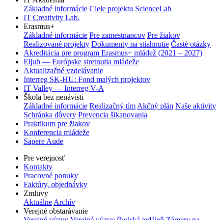
Základné informácie
Ciele projektu
ScienceLab
IT Creativity Lab.
Erasmus+
Základné informácie
Pre zamestnancov
Pre žiakov
Realizované projekty
Dokumenty na stiahnutie
Časté otázky
Akreditácia pre program Erasmus+ mládež (2021 – 2027)
Eljub — Európske stretnutia mládeže
Aktualizačné vzdelávanie
Interreg SK-HU: Fond malých projektov
IT Valley — Interreg V-A
Škola bez nenávisti
Základné informácie
Realizačný tím
Akčný plán
Naše aktivity
Schránka dôvery
Prevencia šikanovania
Praktikum pre žiakov
Konferencia mládeže
Sapere Aude
Pre verejnosť
Kontakty
Pracovné ponuky
Faktúry, objednávky
Zmluvy
Aktuálne
Archív
Verejné obstarávanie
Verejné výzvy
Verejné výzvy školská jedáleň
Zámery na