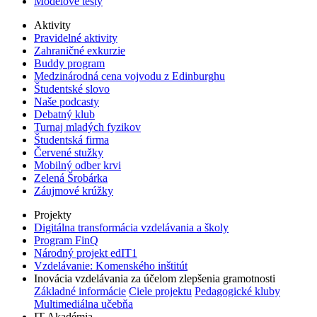
Modelové testy
Aktivity
Pravidelné aktivity
Zahraničné exkurzie
Buddy program
Medzinárodná cena vojvodu z Edinburghu
Študentské slovo
Naše podcasty
Debatný klub
Turnaj mladých fyzikov
Študentská firma
Červené stužky
Mobilný odber krvi
Zelená Šrobárka
Záujmové krúžky
Projekty
Digitálna transformácia vzdelávania a školy
Program FinQ
Národný projekt edIT1
Vzdelávanie: Komenského inštitút
Inovácia vzdelávania za účelom zlepšenia gramotnosti
Základné informácie
Ciele projektu
Pedagogické kluby
Multimediálna učebňa
IT Akadémia