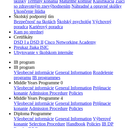
skúšky
Termíny konania
Maturitné komisie
Klasifikácia
Žiaci
so zdravotným znevýhodnením
Náhradné a opravné skúšky
Ukončenie štúdia
Školský podporný tím
Bezpečnosť na školách
Školský psychológ
Výchovný
poradca
Kariérový poradca
Kam po strednej
Certifikáty
DSD I a DSD II
Cisco Networking Academy
Preukaz žiaka ISIC
Ubytovanie v školskom internáte
IB program
IB program
Všeobecné informácie
General Information
Rozdelenie
programu
IB programmes
Middle Years Programme 0
Všeobecné informácie
General Information
Prijímacie
konanie
Admission Procedure
Policies
Middle Years Programme 4
Všeobecné informácie
General Information
Prijímacie
konanie
Admission Procedure
Policies
Diploma Programme
Všeobecné informácie
General Information
Výberové
konanie
Selection Procedure
Handbook
Policies
IB DP