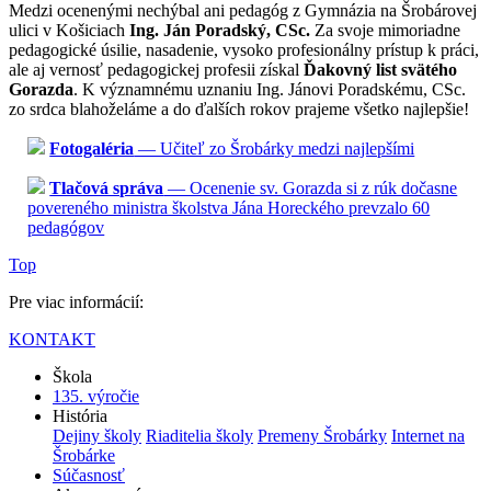
Medzi ocenenými nechýbal ani pedagóg z Gymnázia na Šrobárovej
ulici v Košiciach
Ing. Ján Poradský, CSc.
Za svoje mimoriadne
pedagogické úsilie, nasadenie, vysoko profesionálny prístup k práci,
ale aj vernosť pedagogickej profesii získal
Ďakovný list svätého
Gorazda
. K významnému uznaniu Ing. Jánovi Poradskému, CSc.
zo srdca blahoželáme a do ďalších rokov prajeme všetko najlepšie!
Fotogaléria
— Učiteľ zo Šrobárky medzi najlepšími
Tlačová správa
— Ocenenie sv. Gorazda si z rúk dočasne
povereného ministra školstva Jána Horeckého prevzalo 60
pedagógov
Top
Pre viac informácií:
KONTAKT
Škola
135. výročie
História
Dejiny školy
Riaditelia školy
Premeny Šrobárky
Internet na
Šrobárke
Súčasnosť