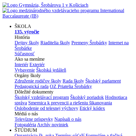
ŠKOLA
135. výročie
História
Dejiny školy
Riaditelia školy
Premeny Šrobárky
Internet na
Šrobárke
Súčasnosť
Ako sa meníme
Interiér
Exteriér
Vybavenie
Školská jedáleň
Orgány školy
Združenie rodičov školy
Rada školy
Školský parlament
Pedagogická rada
OZ Priatelia Šrobárky
Dôležité dokumenty
Školský vzdelávací program
Školský poriadok
Hodnotiaca
správa
Smernica k prevencii a riešeniu šikanovania
Oslobodenie od telesnej výchovy
Etický kódex
Médiá o nás
Televízne príspevky
Napísali o nás
Fotogaléria
Archív noviniek
ŠTÚDIUM
Organizácia šk. roka
Termíny súťaží
Formuláre a tlačivá