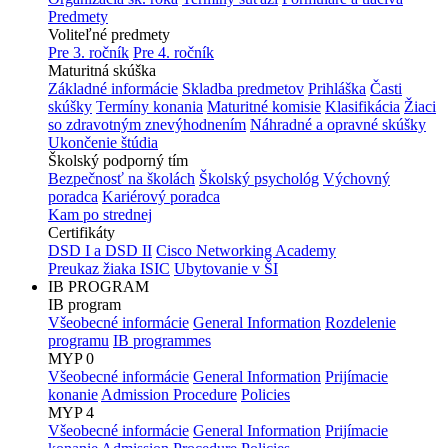
Predmety
Voliteľné predmety
Pre 3. ročník
Pre 4. ročník
Maturitná skúška
Základné informácie
Skladba predmetov
Prihláška
Časti
skúšky
Termíny konania
Maturitné komisie
Klasifikácia
Žiaci
so zdravotným znevýhodnením
Náhradné a opravné skúšky
Ukončenie štúdia
Školský podporný tím
Bezpečnosť na školách
Školský psychológ
Výchovný
poradca
Kariérový poradca
Kam po strednej
Certifikáty
DSD I a DSD II
Cisco Networking Academy
Preukaz žiaka ISIC
Ubytovanie v ŠI
IB PROGRAM
IB program
Všeobecné informácie
General Information
Rozdelenie
programu
IB programmes
MYP 0
Všeobecné informácie
General Information
Prijímacie
konanie
Admission Procedure
Policies
MYP 4
Všeobecné informácie
General Information
Prijímacie