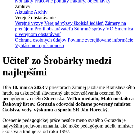
Kontakty
Pracovné ponuky
Faktúry, objednávky
Zmluvy
Aktuálne
Archív
Verejné obstarávanie
Verejné výzvy
Verejné výzvy školská jedáleň
Zámery na
prenájom
Profil obstarávateľa
Súhrnné správy VO
Smernica
o verejnom obstarávaní
Ochrana osobných údajov
Povinne zverejňované informácie
Vyhlásenie o prístupnosti
Učiteľ zo Šrobárky medzi
najlepšími
Dňa
10. marca 2023
v priestoroch Zimnej jazdiarne Bratislavského
hradu sa uskutočnil slávnostný akt odovzdávania ocenení 60
pedagógom z celého Slovenska.
Veľkú medailu, Malú medailu a
Ďakovný list sv. Gorazda
odovzdal
dočasne poverený minister
školstva, vedy, výskumu a športu SR Ján Horecký
.
Ocenenie pedagogickej práce nesúce meno svätého Gorazda je
najvyšším prejavom uznania, aké môže pedagógom udeliť minister
školstva a traduje sa od roku 1997.