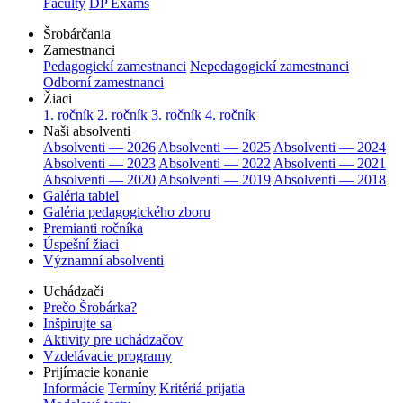
Faculty
DP Exams
Šrobárčania
Zamestnanci
Pedagogickí zamestnanci
Nepedagogickí zamestnanci
Odborní zamestnanci
Žiaci
1. ročník
2. ročník
3. ročník
4. ročník
Naši absolventi
Absolventi — 2026
Absolventi — 2025
Absolventi — 2024
Absolventi — 2023
Absolventi — 2022
Absolventi — 2021
Absolventi — 2020
Absolventi — 2019
Absolventi — 2018
Galéria tabiel
Galéria pedagogického zboru
Premianti ročníka
Úspešní žiaci
Významní absolventi
Uchádzači
Prečo Šrobárka?
Inšpirujte sa
Aktivity pre uchádzačov
Vzdelávacie programy
Prijímacie konanie
Informácie
Termíny
Kritériá prijatia