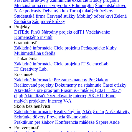
Pravidelné aktivity
Zahraničné exkurzie
Buddy program
Medzinárodná cena vojvodu z Edinburghu
Študentské slovo
Naše podcasty
Debatný klub
Turnaj mladých fyzikov
Študentská firma
Červené stužky
Mobilný odber krvi
Zelená
Šrobárka
Záujmové krúžky
Projekty
DiTEdu
FinQ
Národný projekt edIT1
Vzdelávanie:
Komenského inštitút
Gramotnosť
Základné informácie
Ciele projektu
Pedagogické kluby
Multimediálna učebňa
IT akadémia
Základné informácie
Ciele projektu
IT ScienceLab
IT Creativity Lab.
Erasmus+
Základné informácie
Pre zamestnancov
Pre žiakov
Realizované projekty
Dokumenty na stiahnutie
Časté otázky
Akreditácia pre program Erasmus+ mládež (2021 – 2027)
eljub
Aktualizačné vzdelávanie
Interreg SK-HU: Fond
malých projektov
Interreg V-A
Škola bez nenávisti
Základné informácie
Realizačný tím
Akčný plán
Naše aktivity
Schránka dôvery
Prevencia šikanovania
Praktikum pre žiakov
Konferencia mládeže
Sapere Aude
Pre verejnosť