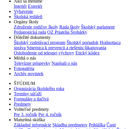
Ako sa meníme
Interiér
Exteriér
Vybavenie
Školská jedáleň
Orgány školy
Združenie rodičov školy
Rada školy
Školský parlament
Pedagogická rada
OZ Priatelia Šrobárky
Dôležité dokumenty
Školský vzdelávací program
Školský poriadok
Hodnotiaca
správa
Smernica k prevencii a riešeniu šikanovania
Oslobodenie od telesnej výchovy
Etický kódex
Médiá o nás
Televízne príspevky
Napísali o nás
Fotogaléria
Archív noviniek
ŠTÚDIUM
Organizácia školského roka
Termíny súťaží
Formuláre a tlačivá
Predmety
Voliteľné predmety
Pre 3. ročník
Pre 4. ročník
Maturitná skúška
Základné informácie
Skladba predmetov
Prihláška
Časti