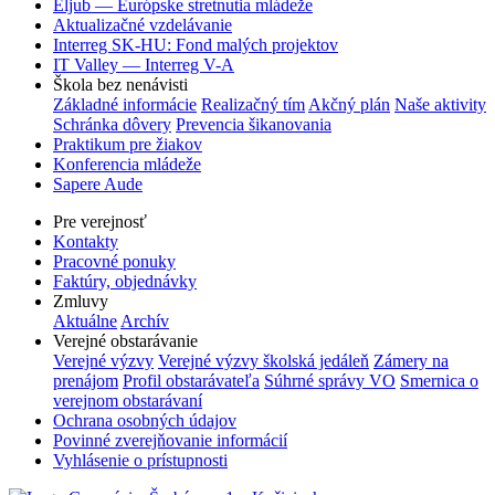
Eljub — Európske stretnutia mládeže
Aktualizačné vzdelávanie
Interreg SK-HU: Fond malých projektov
IT Valley — Interreg V-A
Škola bez nenávisti
Základné informácie
Realizačný tím
Akčný plán
Naše aktivity
Schránka dôvery
Prevencia šikanovania
Praktikum pre žiakov
Konferencia mládeže
Sapere Aude
Pre verejnosť
Kontakty
Pracovné ponuky
Faktúry, objednávky
Zmluvy
Aktuálne
Archív
Verejné obstarávanie
Verejné výzvy
Verejné výzvy školská jedáleň
Zámery na
prenájom
Profil obstarávateľa
Súhrné správy VO
Smernica o
verejnom obstarávaní
Ochrana osobných údajov
Povinné zverejňovanie informácií
Vyhlásenie o prístupnosti