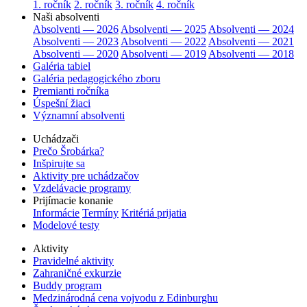
1. ročník
2. ročník
3. ročník
4. ročník
Naši absolventi
Absolventi — 2026
Absolventi — 2025
Absolventi — 2024
Absolventi — 2023
Absolventi — 2022
Absolventi — 2021
Absolventi — 2020
Absolventi — 2019
Absolventi — 2018
Galéria tabiel
Galéria pedagogického zboru
Premianti ročníka
Úspešní žiaci
Významní absolventi
Uchádzači
Prečo Šrobárka?
Inšpirujte sa
Aktivity pre uchádzačov
Vzdelávacie programy
Prijímacie konanie
Informácie
Termíny
Kritériá prijatia
Modelové testy
Aktivity
Pravidelné aktivity
Zahraničné exkurzie
Buddy program
Medzinárodná cena vojvodu z Edinburghu