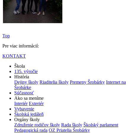
Top
Pre viac informácií:
KONTAKT
Škola
135. výročie
História
Dejiny školy
Riaditelia školy
Premeny Šrobárky
Internet na
Šrobárke
Súčasnosť
Ako sa meníme
Interiér
Exteriér
Vybavenie
Školská jedáleň
Orgány školy
Združenie rodičov školy
Rada školy
Školský parlament
Pedagogická rada
OZ Priatelia Šrobárky