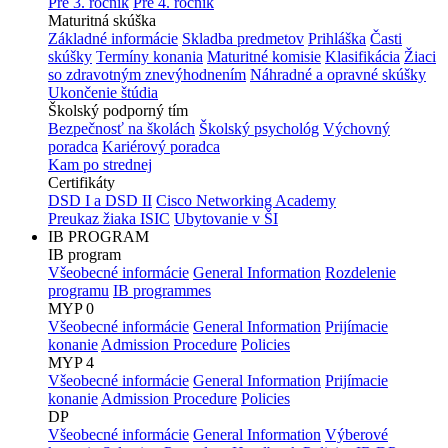
Pre 3. ročník
Pre 4. ročník
Maturitná skúška
Základné informácie
Skladba predmetov
Prihláška
Časti
skúšky
Termíny konania
Maturitné komisie
Klasifikácia
Žiaci
so zdravotným znevýhodnením
Náhradné a opravné skúšky
Ukončenie štúdia
Školský podporný tím
Bezpečnosť na školách
Školský psychológ
Výchovný
poradca
Kariérový poradca
Kam po strednej
Certifikáty
DSD I a DSD II
Cisco Networking Academy
Preukaz žiaka ISIC
Ubytovanie v ŠI
IB PROGRAM
IB program
Všeobecné informácie
General Information
Rozdelenie
programu
IB programmes
MYP 0
Všeobecné informácie
General Information
Prijímacie
konanie
Admission Procedure
Policies
MYP 4
Všeobecné informácie
General Information
Prijímacie
konanie
Admission Procedure
Policies
DP
Všeobecné informácie
General Information
Výberové