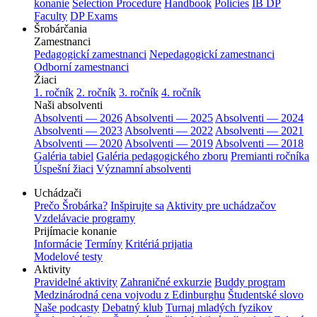
konanie
Selection Procedure
Handbook
Policies
IB DP
Faculty
DP Exams
Šrobárčania
Zamestnanci
Pedagogickí zamestnanci
Nepedagogickí zamestnanci
Odborní zamestnanci
Žiaci
1. ročník
2. ročník
3. ročník
4. ročník
Naši absolventi
Absolventi — 2026
Absolventi — 2025
Absolventi — 2024
Absolventi — 2023
Absolventi — 2022
Absolventi — 2021
Absolventi — 2020
Absolventi — 2019
Absolventi — 2018
Galéria tabiel
Galéria pedagogického zboru
Premianti ročníka
Úspešní žiaci
Významní absolventi
Uchádzači
Prečo Šrobárka?
Inšpirujte sa
Aktivity pre uchádzačov
Vzdelávacie programy
Prijímacie konanie
Informácie
Termíny
Kritériá prijatia
Modelové testy
Aktivity
Pravidelné aktivity
Zahraničné exkurzie
Buddy program
Medzinárodná cena vojvodu z Edinburghu
Študentské slovo
Naše podcasty
Debatný klub
Turnaj mladých fyzikov