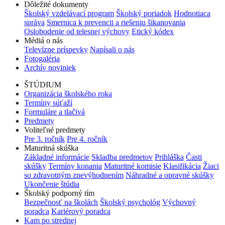
Dôležité dokumenty
Školský vzdelávací program
Školský poriadok
Hodnotiaca
správa
Smernica k prevencii a riešeniu šikanovania
Oslobodenie od telesnej výchovy
Etický kódex
Médiá o nás
Televízne príspevky
Napísali o nás
Fotogaléria
Archív noviniek
ŠTÚDIUM
Organizácia školského roka
Termíny súťaží
Formuláre a tlačivá
Predmety
Voliteľné predmety
Pre 3. ročník
Pre 4. ročník
Maturitná skúška
Základné informácie
Skladba predmetov
Prihláška
Časti
skúšky
Termíny konania
Maturitné komisie
Klasifikácia
Žiaci
so zdravotným znevýhodnením
Náhradné a opravné skúšky
Ukončenie štúdia
Školský podporný tím
Bezpečnosť na školách
Školský psychológ
Výchovný
poradca
Kariérový poradca
Kam po strednej