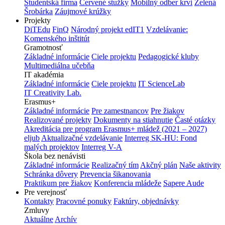
Študentská firma
Červené stužky
Mobilný odber krvi
Zelená
Šrobárka
Záujmové krúžky
Projekty
DiTEdu
FinQ
Národný projekt edIT1
Vzdelávanie:
Komenského inštitút
Gramotnosť
Základné informácie
Ciele projektu
Pedagogické kluby
Multimediálna učebňa
IT akadémia
Základné informácie
Ciele projektu
IT ScienceLab
IT Creativity Lab.
Erasmus+
Základné informácie
Pre zamestnancov
Pre žiakov
Realizované projekty
Dokumenty na stiahnutie
Časté otázky
Akreditácia pre program Erasmus+ mládež (2021 – 2027)
eljub
Aktualizačné vzdelávanie
Interreg SK-HU: Fond
malých projektov
Interreg V-A
Škola bez nenávisti
Základné informácie
Realizačný tím
Akčný plán
Naše aktivity
Schránka dôvery
Prevencia šikanovania
Praktikum pre žiakov
Konferencia mládeže
Sapere Aude
Pre verejnosť
Kontakty
Pracovné ponuky
Faktúry, objednávky
Zmluvy
Aktuálne
Archív