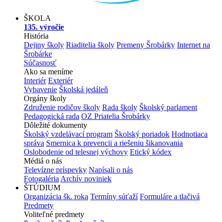
ŠKOLA
135. výročie
História
Dejiny školy
Riaditelia školy
Premeny Šrobárky
Internet na
Šrobárke
Súčasnosť
Ako sa meníme
Interiér
Exteriér
Vybavenie
Školská jedáleň
Orgány školy
Združenie rodičov školy
Rada školy
Školský parlament
Pedagogická rada
OZ Priatelia Šrobárky
Dôležité dokumenty
Školský vzdelávací program
Školský poriadok
Hodnotiaca
správa
Smernica k prevencii a riešeniu šikanovania
Oslobodenie od telesnej výchovy
Etický kódex
Médiá o nás
Televízne príspevky
Napísali o nás
Fotogaléria
Archív noviniek
ŠTÚDIUM
Organizácia šk. roka
Termíny súťaží
Formuláre a tlačivá
Predmety
Voliteľné predmety