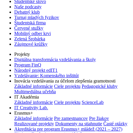
Študentské slovo
Naše podcasty
Debatný klub
Turnaj mladých fyzikov
Študentská firma
Červené stužky
Mobilný odber krvi
Zelená Šrobárka
Záujmové krúžky
Projekty
Digitálna transformácia vzdelávania a školy
Program FinQ
Národný projekt edIT1
Vzdelávanie: Komenského inštitút
Inovácia vzdelávania za účelom zlepšenia gramotnosti
Základné informácie
Ciele projektu
Pedagogické kluby
Multimediálna učebňa
IT Akadémia
Základné informácie
Ciele projektu
ScienceLab
IT Creativity Lab.
Erasmus+
Základné informácie
Pre zamestnancov
Pre žiakov
Realizované projekty
Dokumenty na stiahnutie
Časté otázky
Akreditácia pre program Erasmus+ mládež (2021 – 2027)