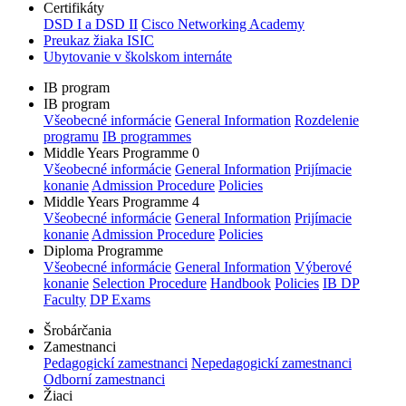
Certifikáty
DSD I a DSD II
Cisco Networking Academy
Preukaz žiaka ISIC
Ubytovanie v školskom internáte
IB program
IB program
Všeobecné informácie
General Information
Rozdelenie
programu
IB programmes
Middle Years Programme 0
Všeobecné informácie
General Information
Prijímacie
konanie
Admission Procedure
Policies
Middle Years Programme 4
Všeobecné informácie
General Information
Prijímacie
konanie
Admission Procedure
Policies
Diploma Programme
Všeobecné informácie
General Information
Výberové
konanie
Selection Procedure
Handbook
Policies
IB DP
Faculty
DP Exams
Šrobárčania
Zamestnanci
Pedagogickí zamestnanci
Nepedagogickí zamestnanci
Odborní zamestnanci
Žiaci