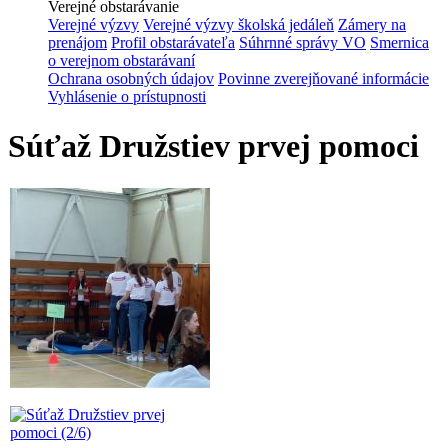
Verejné obstarávanie
Verejné výzvy
Verejné výzvy školská jedáleň
Zámery na
prenájom
Profil obstarávateľa
Súhrnné správy VO
Smernica
o verejnom obstarávaní
Ochrana osobných údajov
Povinne zverejňované informácie
Vyhlásenie o prístupnosti
Súťaž Družstiev prvej pomoci