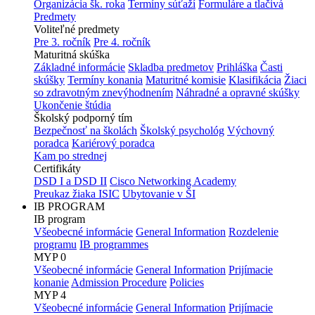
Organizácia šk. roka
Termíny súťaží
Formuláre a tlačivá
Predmety
Voliteľné predmety
Pre 3. ročník
Pre 4. ročník
Maturitná skúška
Základné informácie
Skladba predmetov
Prihláška
Časti
skúšky
Termíny konania
Maturitné komisie
Klasifikácia
Žiaci
so zdravotným znevýhodnením
Náhradné a opravné skúšky
Ukončenie štúdia
Školský podporný tím
Bezpečnosť na školách
Školský psychológ
Výchovný
poradca
Kariérový poradca
Kam po strednej
Certifikáty
DSD I a DSD II
Cisco Networking Academy
Preukaz žiaka ISIC
Ubytovanie v ŠI
IB PROGRAM
IB program
Všeobecné informácie
General Information
Rozdelenie
programu
IB programmes
MYP 0
Všeobecné informácie
General Information
Prijímacie
konanie
Admission Procedure
Policies
MYP 4
Všeobecné informácie
General Information
Prijímacie