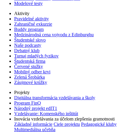
Modelové testy
Aktivity
Pravidelné aktivity
Zahraničné exkurzie
Buddy program
Medzinárodná cena vojvodu z Edinburghu
Študentské slovo
Naše podcasty
Debatný klub
Turnaj mladých fyzikov
Študentská firma
Červené stužky
Mobilný odber krvi
Zelená Šrobárka
Záujmové krúžky
Projekty
Digitálna transformácia vzdelávania a školy
Program FinQ
Národný projekt edIT1
Vzdelávanie: Komenského inštitút
Inovácia vzdelávania za účelom zlepšenia gramotnosti
Základné informácie
Ciele projektu
Pedagogické kluby
Multimediálna učebňa