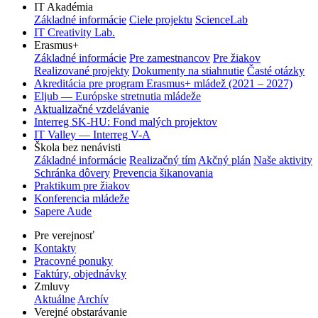
IT Akadémia
Základné informácie
Ciele projektu
ScienceLab
IT Creativity Lab.
Erasmus+
Základné informácie
Pre zamestnancov
Pre žiakov
Realizované projekty
Dokumenty na stiahnutie
Časté otázky
Akreditácia pre program Erasmus+ mládež (2021 – 2027)
Eljub — Európske stretnutia mládeže
Aktualizačné vzdelávanie
Interreg SK-HU: Fond malých projektov
IT Valley — Interreg V-A
Škola bez nenávisti
Základné informácie
Realizačný tím
Akčný plán
Naše aktivity
Schránka dôvery
Prevencia šikanovania
Praktikum pre žiakov
Konferencia mládeže
Sapere Aude
Pre verejnosť
Kontakty
Pracovné ponuky
Faktúry, objednávky
Zmluvy
Aktuálne
Archív
Verejné obstarávanie