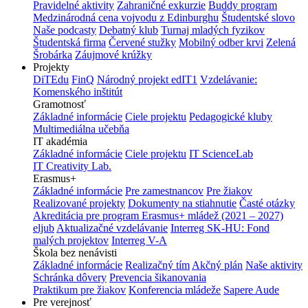
Pravidelné aktivity
Zahraničné exkurzie
Buddy program
Medzinárodná cena vojvodu z Edinburghu
Študentské slovo
Naše podcasty
Debatný klub
Turnaj mladých fyzikov
Študentská firma
Červené stužky
Mobilný odber krvi
Zelená
Šrobárka
Záujmové krúžky
Projekty
DiTEdu
FinQ
Národný projekt edIT1
Vzdelávanie:
Komenského inštitút
Gramotnosť
Základné informácie
Ciele projektu
Pedagogické kluby
Multimediálna učebňa
IT akadémia
Základné informácie
Ciele projektu
IT ScienceLab
IT Creativity Lab.
Erasmus+
Základné informácie
Pre zamestnancov
Pre žiakov
Realizované projekty
Dokumenty na stiahnutie
Časté otázky
Akreditácia pre program Erasmus+ mládež (2021 – 2027)
eljub
Aktualizačné vzdelávanie
Interreg SK-HU: Fond
malých projektov
Interreg V-A
Škola bez nenávisti
Základné informácie
Realizačný tím
Akčný plán
Naše aktivity
Schránka dôvery
Prevencia šikanovania
Praktikum pre žiakov
Konferencia mládeže
Sapere Aude
Pre verejnosť