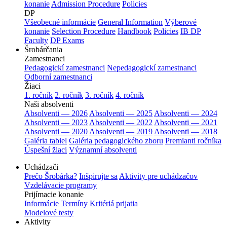
konanie
Admission Procedure
Policies
DP
Všeobecné informácie
General Information
Výberové
konanie
Selection Procedure
Handbook
Policies
IB DP
Faculty
DP Exams
Šrobárčania
Zamestnanci
Pedagogickí zamestnanci
Nepedagogickí zamestnanci
Odborní zamestnanci
Žiaci
1. ročník
2. ročník
3. ročník
4. ročník
Naši absolventi
Absolventi — 2026
Absolventi — 2025
Absolventi — 2024
Absolventi — 2023
Absolventi — 2022
Absolventi — 2021
Absolventi — 2020
Absolventi — 2019
Absolventi — 2018
Galéria tabiel
Galéria pedagogického zboru
Premianti ročníka
Úspešní žiaci
Významní absolventi
Uchádzači
Prečo Šrobárka?
Inšpirujte sa
Aktivity pre uchádzačov
Vzdelávacie programy
Prijímacie konanie
Informácie
Termíny
Kritériá prijatia
Modelové testy
Aktivity