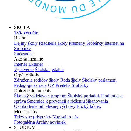
ŠKOLA
135. výročie
História
Dejiny školy
Riaditelia školy
Premeny Šrobárky
Internet na
Šrobárke
Súčasnosť
Ako sa meníme
Interiér
Exteriér
Vybavenie
Školská jedáleň
Orgány školy
Združenie rodičov školy
Rada školy
Školský parlament
Pedagogická rada
OZ Priatelia Šrobárky
Dôležité dokumenty
Školský vzdelávací program
Školský poriadok
Hodnotiaca
správa
Smernica k prevencii a riešeniu šikanovania
Oslobodenie od telesnej výchovy
Etický kódex
Médiá o nás
Televízne príspevky
Napísali o nás
Fotogaléria
Archív noviniek
ŠTÚDIUM