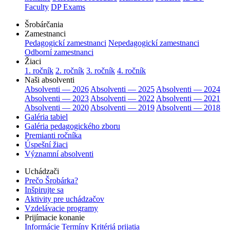
Faculty
DP Exams
Šrobárčania
Zamestnanci
Pedagogickí zamestnanci
Nepedagogickí zamestnanci
Odborní zamestnanci
Žiaci
1. ročník
2. ročník
3. ročník
4. ročník
Naši absolventi
Absolventi — 2026
Absolventi — 2025
Absolventi — 2024
Absolventi — 2023
Absolventi — 2022
Absolventi — 2021
Absolventi — 2020
Absolventi — 2019
Absolventi — 2018
Galéria tabiel
Galéria pedagogického zboru
Premianti ročníka
Úspešní žiaci
Významní absolventi
Uchádzači
Prečo Šrobárka?
Inšpirujte sa
Aktivity pre uchádzačov
Vzdelávacie programy
Prijímacie konanie
Informácie
Termíny
Kritériá prijatia