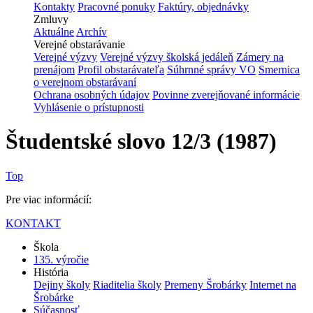
Kontakty
Pracovné ponuky
Faktúry, objednávky
Zmluvy
Aktuálne
Archív
Verejné obstarávanie
Verejné výzvy
Verejné výzvy školská jedáleň
Zámery na
prenájom
Profil obstarávateľa
Súhrnné správy VO
Smernica
o verejnom obstarávaní
Ochrana osobných údajov
Povinne zverejňované informácie
Vyhlásenie o prístupnosti
Študentské slovo 12/3 (1987)
Top
Pre viac informácií:
KONTAKT
Škola
135. výročie
História
Dejiny školy
Riaditelia školy
Premeny Šrobárky
Internet na
Šrobárke
Súčasnosť