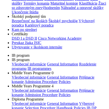
skúšky
Termíny konania
Maturitné komisie
Klasifikácia
Žiaci
so zdravotným znevýhodnením
Náhradné a opravné skúšky
Ukončenie štúdia
Školský podporný tím
Bezpečnosť na školách
Školský psychológ
Výchovný
poradca
Kariérový poradca
Kam po strednej
Certifikáty
DSD I a DSD II
Cisco Networking Academy
Preukaz žiaka ISIC
Ubytovanie v školskom internáte
IB program
IB program
Všeobecné informácie
General Information
Rozdelenie
programu
IB programmes
Middle Years Programme 0
Všeobecné informácie
General Information
Prijímacie
konanie
Admission Procedure
Policies
Middle Years Programme 4
Všeobecné informácie
General Information
Prijímacie
konanie
Admission Procedure
Policies
Diploma Programme
Všeobecné informácie
General Information
Výberové
konanie
Selection Procedure
Handbook
Policies
IB DP