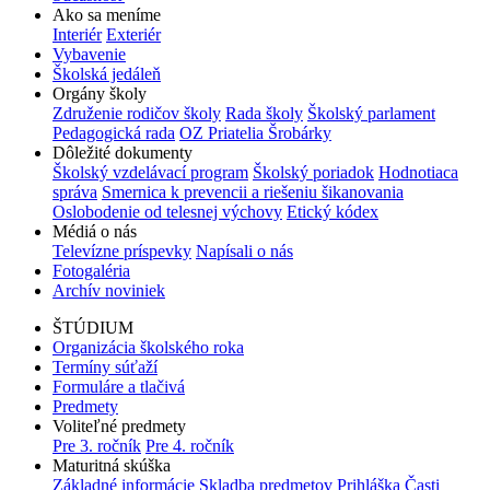
Ako sa meníme
Interiér
Exteriér
Vybavenie
Školská jedáleň
Orgány školy
Združenie rodičov školy
Rada školy
Školský parlament
Pedagogická rada
OZ Priatelia Šrobárky
Dôležité dokumenty
Školský vzdelávací program
Školský poriadok
Hodnotiaca
správa
Smernica k prevencii a riešeniu šikanovania
Oslobodenie od telesnej výchovy
Etický kódex
Médiá o nás
Televízne príspevky
Napísali o nás
Fotogaléria
Archív noviniek
ŠTÚDIUM
Organizácia školského roka
Termíny súťaží
Formuláre a tlačivá
Predmety
Voliteľné predmety
Pre 3. ročník
Pre 4. ročník
Maturitná skúška
Základné informácie
Skladba predmetov
Prihláška
Časti