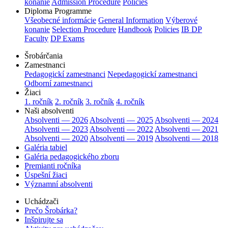
konanie
Admission Procedure
Policies
Diploma Programme
Všeobecné informácie
General Information
Výberové
konanie
Selection Procedure
Handbook
Policies
IB DP
Faculty
DP Exams
Šrobárčania
Zamestnanci
Pedagogickí zamestnanci
Nepedagogickí zamestnanci
Odborní zamestnanci
Žiaci
1. ročník
2. ročník
3. ročník
4. ročník
Naši absolventi
Absolventi — 2026
Absolventi — 2025
Absolventi — 2024
Absolventi — 2023
Absolventi — 2022
Absolventi — 2021
Absolventi — 2020
Absolventi — 2019
Absolventi — 2018
Galéria tabiel
Galéria pedagogického zboru
Premianti ročníka
Úspešní žiaci
Významní absolventi
Uchádzači
Prečo Šrobárka?
Inšpirujte sa