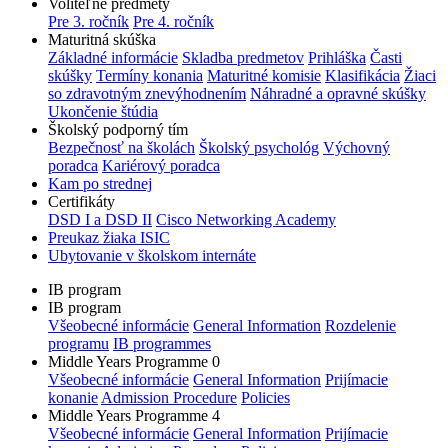
Voliteľné predmety
Pre 3. ročník
Pre 4. ročník
Maturitná skúška
Základné informácie
Skladba predmetov
Prihláška
Časti
skúšky
Termíny konania
Maturitné komisie
Klasifikácia
Žiaci
so zdravotným znevýhodnením
Náhradné a opravné skúšky
Ukončenie štúdia
Školský podporný tím
Bezpečnosť na školách
Školský psychológ
Výchovný
poradca
Kariérový poradca
Kam po strednej
Certifikáty
DSD I a DSD II
Cisco Networking Academy
Preukaz žiaka ISIC
Ubytovanie v školskom internáte
IB program
IB program
Všeobecné informácie
General Information
Rozdelenie
programu
IB programmes
Middle Years Programme 0
Všeobecné informácie
General Information
Prijímacie
konanie
Admission Procedure
Policies
Middle Years Programme 4
Všeobecné informácie
General Information
Prijímacie