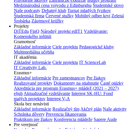
Pravidelné aktivity
Zahraničné exkurzie
Buddy program
Medzinárodná cena vojvodu z Edinburghu
Študentské slovo
Naše podcasty
Debatný klub
Turnaj mladých fyzikov
Študentská firma
Červené stužky
Mobilný odber krvi
Zelená
Šrobárka
Záujmové krúžky
Projekty
DiTEdu
FinQ
Národný projekt edIT1
Vzdelávanie:
Komenského inštitút
Gramotnosť
Základné informácie
Ciele projektu
Pedagogické kluby
Multimediálna učebňa
IT akadémia
Základné informácie
Ciele projektu
IT ScienceLab
IT Creativity Lab.
Erasmus+
Základné informácie
Pre zamestnancov
Pre žiakov
Realizované projekty
Dokumenty na stiahnutie
Časté otázky
Akreditácia pre program Erasmus+ mládež (2021 – 2027)
eljub
Aktualizačné vzdelávanie
Interreg SK-HU: Fond
malých projektov
Interreg V-A
Škola bez nenávisti
Základné informácie
Realizačný tím
Akčný plán
Naše aktivity
Schránka dôvery
Prevencia šikanovania
Praktikum pre žiakov
Konferencia mládeže
Sapere Aude
Pre verejnosť