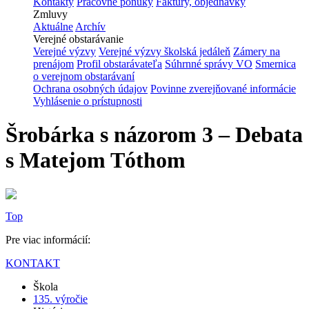
Kontakty
Pracovné ponuky
Faktúry, objednávky
Zmluvy
Aktuálne
Archív
Verejné obstarávanie
Verejné výzvy
Verejné výzvy školská jedáleň
Zámery na
prenájom
Profil obstarávateľa
Súhrnné správy VO
Smernica
o verejnom obstarávaní
Ochrana osobných údajov
Povinne zverejňované informácie
Vyhlásenie o prístupnosti
Šrobárka s názorom 3 – Debata
s Matejom Tóthom
Top
Pre viac informácií:
KONTAKT
Škola
135. výročie