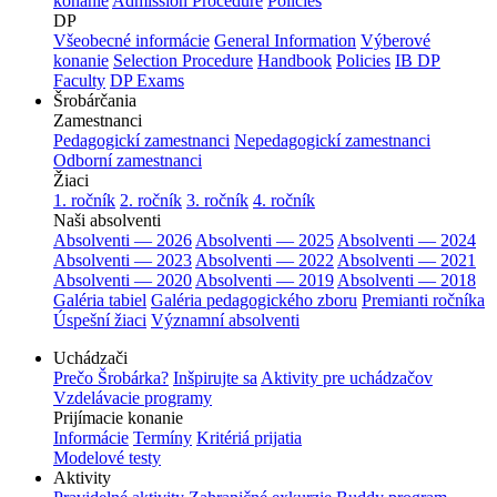
konanie
Admission Procedure
Policies
DP
Všeobecné informácie
General Information
Výberové
konanie
Selection Procedure
Handbook
Policies
IB DP
Faculty
DP Exams
Šrobárčania
Zamestnanci
Pedagogickí zamestnanci
Nepedagogickí zamestnanci
Odborní zamestnanci
Žiaci
1. ročník
2. ročník
3. ročník
4. ročník
Naši absolventi
Absolventi — 2026
Absolventi — 2025
Absolventi — 2024
Absolventi — 2023
Absolventi — 2022
Absolventi — 2021
Absolventi — 2020
Absolventi — 2019
Absolventi — 2018
Galéria tabiel
Galéria pedagogického zboru
Premianti ročníka
Úspešní žiaci
Významní absolventi
Uchádzači
Prečo Šrobárka?
Inšpirujte sa
Aktivity pre uchádzačov
Vzdelávacie programy
Prijímacie konanie
Informácie
Termíny
Kritériá prijatia
Modelové testy
Aktivity