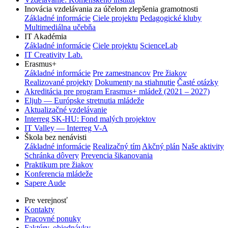
Inovácia vzdelávania za účelom zlepšenia gramotnosti
Základné informácie
Ciele projektu
Pedagogické kluby
Multimediálna učebňa
IT Akadémia
Základné informácie
Ciele projektu
ScienceLab
IT Creativity Lab.
Erasmus+
Základné informácie
Pre zamestnancov
Pre žiakov
Realizované projekty
Dokumenty na stiahnutie
Časté otázky
Akreditácia pre program Erasmus+ mládež (2021 – 2027)
Eljub — Európske stretnutia mládeže
Aktualizačné vzdelávanie
Interreg SK-HU: Fond malých projektov
IT Valley — Interreg V-A
Škola bez nenávisti
Základné informácie
Realizačný tím
Akčný plán
Naše aktivity
Schránka dôvery
Prevencia šikanovania
Praktikum pre žiakov
Konferencia mládeže
Sapere Aude
Pre verejnosť
Kontakty
Pracovné ponuky
Faktúry, objednávky