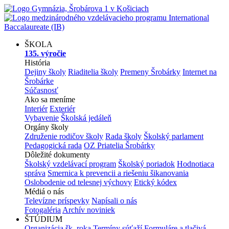
ŠKOLA
135. výročie
História
Dejiny školy
Riaditelia školy
Premeny Šrobárky
Internet na
Šrobárke
Súčasnosť
Ako sa meníme
Interiér
Exteriér
Vybavenie
Školská jedáleň
Orgány školy
Združenie rodičov školy
Rada školy
Školský parlament
Pedagogická rada
OZ Priatelia Šrobárky
Dôležité dokumenty
Školský vzdelávací program
Školský poriadok
Hodnotiaca
správa
Smernica k prevencii a riešeniu šikanovania
Oslobodenie od telesnej výchovy
Etický kódex
Médiá o nás
Televízne príspevky
Napísali o nás
Fotogaléria
Archív noviniek
ŠTÚDIUM
Organizácia šk. roka
Termíny súťaží
Formuláre a tlačivá