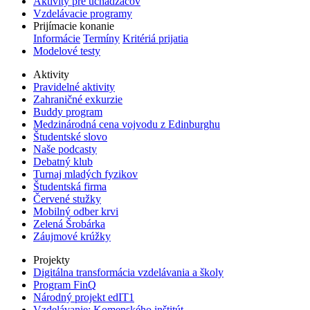
Aktivity pre uchádzačov
Vzdelávacie programy
Prijímacie konanie
Informácie
Termíny
Kritériá prijatia
Modelové testy
Aktivity
Pravidelné aktivity
Zahraničné exkurzie
Buddy program
Medzinárodná cena vojvodu z Edinburghu
Študentské slovo
Naše podcasty
Debatný klub
Turnaj mladých fyzikov
Študentská firma
Červené stužky
Mobilný odber krvi
Zelená Šrobárka
Záujmové krúžky
Projekty
Digitálna transformácia vzdelávania a školy
Program FinQ
Národný projekt edIT1
Vzdelávanie: Komenského inštitút