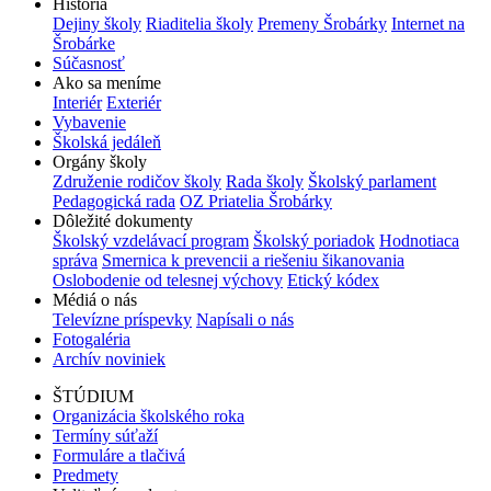
História
Dejiny školy
Riaditelia školy
Premeny Šrobárky
Internet na
Šrobárke
Súčasnosť
Ako sa meníme
Interiér
Exteriér
Vybavenie
Školská jedáleň
Orgány školy
Združenie rodičov školy
Rada školy
Školský parlament
Pedagogická rada
OZ Priatelia Šrobárky
Dôležité dokumenty
Školský vzdelávací program
Školský poriadok
Hodnotiaca
správa
Smernica k prevencii a riešeniu šikanovania
Oslobodenie od telesnej výchovy
Etický kódex
Médiá o nás
Televízne príspevky
Napísali o nás
Fotogaléria
Archív noviniek
ŠTÚDIUM
Organizácia školského roka
Termíny súťaží
Formuláre a tlačivá
Predmety