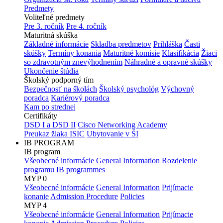
Predmety
Voliteľné predmety
Pre 3. ročník
Pre 4. ročník
Maturitná skúška
Základné informácie
Skladba predmetov
Prihláška
Časti
skúšky
Termíny konania
Maturitné komisie
Klasifikácia
Žiaci
so zdravotným znevýhodnením
Náhradné a opravné skúšky
Ukončenie štúdia
Školský podporný tím
Bezpečnosť na školách
Školský psychológ
Výchovný
poradca
Kariérový poradca
Kam po strednej
Certifikáty
DSD I a DSD II
Cisco Networking Academy
Preukaz žiaka ISIC
Ubytovanie v ŠI
IB PROGRAM
IB program
Všeobecné informácie
General Information
Rozdelenie
programu
IB programmes
MYP 0
Všeobecné informácie
General Information
Prijímacie
konanie
Admission Procedure
Policies
MYP 4
Všeobecné informácie
General Information
Prijímacie