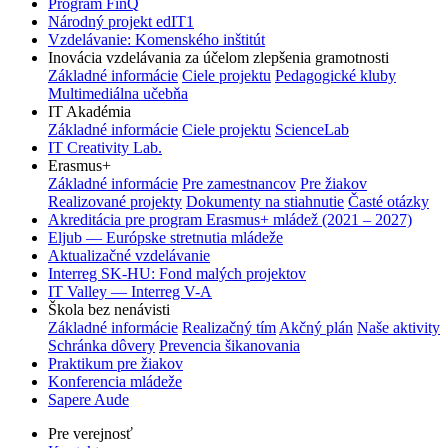
Program FinQ
Národný projekt edIT1
Vzdelávanie: Komenského inštitút
Inovácia vzdelávania za účelom zlepšenia gramotnosti
Základné informácie
Ciele projektu
Pedagogické kluby
Multimediálna učebňa
IT Akadémia
Základné informácie
Ciele projektu
ScienceLab
IT Creativity Lab.
Erasmus+
Základné informácie
Pre zamestnancov
Pre žiakov
Realizované projekty
Dokumenty na stiahnutie
Časté otázky
Akreditácia pre program Erasmus+ mládež (2021 – 2027)
Eljub — Európske stretnutia mládeže
Aktualizačné vzdelávanie
Interreg SK-HU: Fond malých projektov
IT Valley — Interreg V-A
Škola bez nenávisti
Základné informácie
Realizačný tím
Akčný plán
Naše aktivity
Schránka dôvery
Prevencia šikanovania
Praktikum pre žiakov
Konferencia mládeže
Sapere Aude
Pre verejnosť