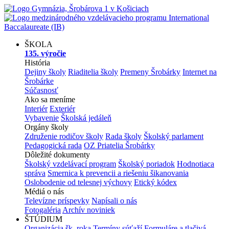
ŠKOLA
135. výročie
História
Dejiny školy
Riaditelia školy
Premeny Šrobárky
Internet na
Šrobárke
Súčasnosť
Ako sa meníme
Interiér
Exteriér
Vybavenie
Školská jedáleň
Orgány školy
Združenie rodičov školy
Rada školy
Školský parlament
Pedagogická rada
OZ Priatelia Šrobárky
Dôležité dokumenty
Školský vzdelávací program
Školský poriadok
Hodnotiaca
správa
Smernica k prevencii a riešeniu šikanovania
Oslobodenie od telesnej výchovy
Etický kódex
Médiá o nás
Televízne príspevky
Napísali o nás
Fotogaléria
Archív noviniek
ŠTÚDIUM
Organizácia šk. roka
Termíny súťaží
Formuláre a tlačivá