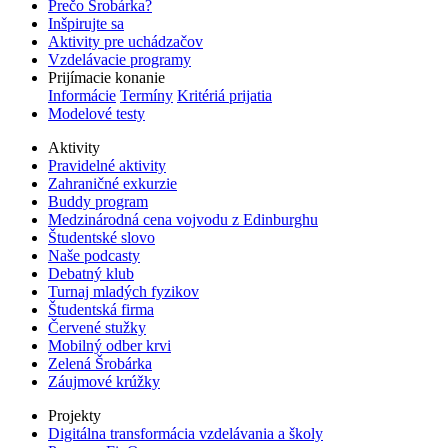
Prečo Šrobárka?
Inšpirujte sa
Aktivity pre uchádzačov
Vzdelávacie programy
Prijímacie konanie
Informácie
Termíny
Kritériá prijatia
Modelové testy
Aktivity
Pravidelné aktivity
Zahraničné exkurzie
Buddy program
Medzinárodná cena vojvodu z Edinburghu
Študentské slovo
Naše podcasty
Debatný klub
Turnaj mladých fyzikov
Študentská firma
Červené stužky
Mobilný odber krvi
Zelená Šrobárka
Záujmové krúžky
Projekty
Digitálna transformácia vzdelávania a školy