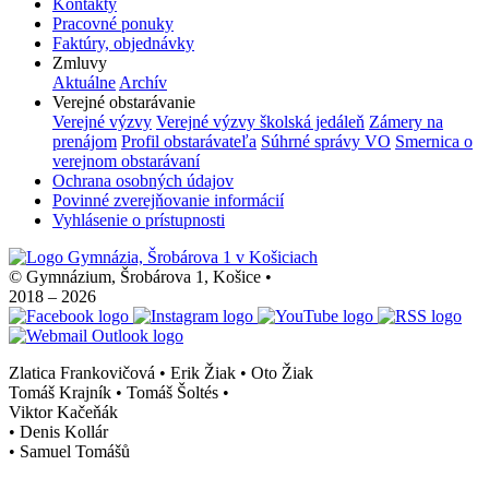
Kontakty
Pracovné ponuky
Faktúry, objednávky
Zmluvy
Aktuálne
Archív
Verejné obstarávanie
Verejné výzvy
Verejné výzvy školská jedáleň
Zámery na
prenájom
Profil obstarávateľa
Súhrné správy VO
Smernica o
verejnom obstarávaní
Ochrana osobných údajov
Povinné zverejňovanie informácií
Vyhlásenie o prístupnosti
© Gymnázium, Šrobárova 1, Košice
•
2018 – 2026
Zlatica Frankovičová • Erik Žiak • Oto Žiak
Tomáš Krajník • Tomáš Šoltés
•
Viktor Kačeňák
•
Denis Kollár
•
Samuel Tomášů