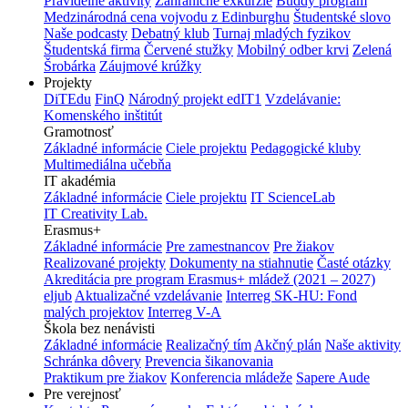
Pravidelné aktivity
Zahraničné exkurzie
Buddy program
Medzinárodná cena vojvodu z Edinburghu
Študentské slovo
Naše podcasty
Debatný klub
Turnaj mladých fyzikov
Študentská firma
Červené stužky
Mobilný odber krvi
Zelená
Šrobárka
Záujmové krúžky
Projekty
DiTEdu
FinQ
Národný projekt edIT1
Vzdelávanie:
Komenského inštitút
Gramotnosť
Základné informácie
Ciele projektu
Pedagogické kluby
Multimediálna učebňa
IT akadémia
Základné informácie
Ciele projektu
IT ScienceLab
IT Creativity Lab.
Erasmus+
Základné informácie
Pre zamestnancov
Pre žiakov
Realizované projekty
Dokumenty na stiahnutie
Časté otázky
Akreditácia pre program Erasmus+ mládež (2021 – 2027)
eljub
Aktualizačné vzdelávanie
Interreg SK-HU: Fond
malých projektov
Interreg V-A
Škola bez nenávisti
Základné informácie
Realizačný tím
Akčný plán
Naše aktivity
Schránka dôvery
Prevencia šikanovania
Praktikum pre žiakov
Konferencia mládeže
Sapere Aude
Pre verejnosť