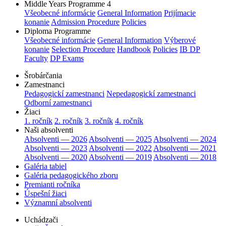
Middle Years Programme 4
Všeobecné informácie
General Information
Prijímacie
konanie
Admission Procedure
Policies
Diploma Programme
Všeobecné informácie
General Information
Výberové
konanie
Selection Procedure
Handbook
Policies
IB DP
Faculty
DP Exams
Šrobárčania
Zamestnanci
Pedagogickí zamestnanci
Nepedagogickí zamestnanci
Odborní zamestnanci
Žiaci
1. ročník
2. ročník
3. ročník
4. ročník
Naši absolventi
Absolventi — 2026
Absolventi — 2025
Absolventi — 2024
Absolventi — 2023
Absolventi — 2022
Absolventi — 2021
Absolventi — 2020
Absolventi — 2019
Absolventi — 2018
Galéria tabiel
Galéria pedagogického zboru
Premianti ročníka
Úspešní žiaci
Významní absolventi
Uchádzači