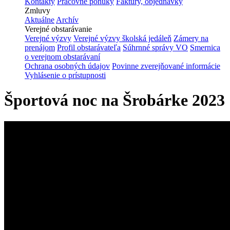
Kontakty
Pracovné ponuky
Faktúry, objednávky
Zmluvy
Aktuálne
Archív
Verejné obstarávanie
Verejné výzvy
Verejné výzvy školská jedáleň
Zámery na
prenájom
Profil obstarávateľa
Súhrnné správy VO
Smernica
o verejnom obstarávaní
Ochrana osobných údajov
Povinne zverejňované informácie
Vyhlásenie o prístupnosti
Športová noc na Šrobárke 2023