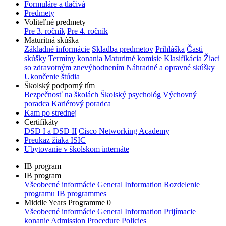
Formuláre a tlačivá
Predmety
Voliteľné predmety
Pre 3. ročník
Pre 4. ročník
Maturitná skúška
Základné informácie
Skladba predmetov
Prihláška
Časti
skúšky
Termíny konania
Maturitné komisie
Klasifikácia
Žiaci
so zdravotným znevýhodnením
Náhradné a opravné skúšky
Ukončenie štúdia
Školský podporný tím
Bezpečnosť na školách
Školský psychológ
Výchovný
poradca
Kariérový poradca
Kam po strednej
Certifikáty
DSD I a DSD II
Cisco Networking Academy
Preukaz žiaka ISIC
Ubytovanie v školskom internáte
IB program
IB program
Všeobecné informácie
General Information
Rozdelenie
programu
IB programmes
Middle Years Programme 0
Všeobecné informácie
General Information
Prijímacie
konanie
Admission Procedure
Policies