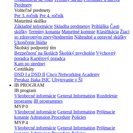
Predmety
Voliteľné predmety
Pre 3. ročník
Pre 4. ročník
Maturitná skúška
Základné informácie
Skladba predmetov
Prihláška
Časti
skúšky
Termíny konania
Maturitné komisie
Klasifikácia
Žiaci
so zdravotným znevýhodnením
Náhradné a opravné skúšky
Ukončenie štúdia
Školský podporný tím
Bezpečnosť na školách
Školský psychológ
Výchovný
poradca
Kariérový poradca
Kam po strednej
Certifikáty
DSD I a DSD II
Cisco Networking Academy
Preukaz žiaka ISIC
Ubytovanie v ŠI
IB PROGRAM
IB program
Všeobecné informácie
General Information
Rozdelenie
programu
IB programmes
MYP 0
Všeobecné informácie
General Information
Prijímacie
konanie
Admission Procedure
Policies
MYP 4
Všeobecné informácie
General Information
Prijímacie