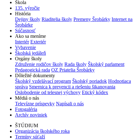
Škola
135. výročie
História
Dejiny školy
Riaditelia školy
Premeny Šrobárky
Internet na
Šrobárke
Súčasnosť
Ako sa meníme
Interiér
Exteriér
Vybavenie
Školská jedáleň
Orgány školy
Združenie rodičov školy
Rada školy
Školský parlament
Pedagogická rada
OZ Priatelia Šrobárky
Dôležité dokumenty
Školský vzdelávací program
Školský poriadok
Hodnotiaca
správa
Smernica k prevencii a riešeniu šikanovania
Oslobodenie od telesnej výchovy
Etický kódex
Médiá o nás
Televízne príspevky
Napísali o nás
Fotogaléria
Archív noviniek
ŠTÚDIUM
Organizácia školského roka
Termíny súťaží