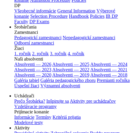
konanie
Admission Procedure
Policies
DP
Všeobecné informácie
General Information
Výberové
konanie
Selection Procedure
Handbook
Policies
IB DP
Faculty
DP Exams
Šrobárčania
Zamestnanci
Pedagogickí zamestnanci
Nepedagogickí zamestnanci
Odborní zamestnanci
Žiaci
1. ročník
2. ročník
3. ročník
4. ročník
Naši absolventi
Absolventi — 2026
Absolventi — 2025
Absolventi — 2024
Absolventi — 2023
Absolventi — 2022
Absolventi — 2021
Absolventi — 2020
Absolventi — 2019
Absolventi — 2018
Galéria tabiel
Galéria pedagogického zboru
Premianti ročníka
Úspešní žiaci
Významní absolventi
Uchádzači
Prečo Šrobárka?
Inšpirujte sa
Aktivity pre uchádzačov
Vzdelávacie programy
Prijímacie konanie
Informácie
Termíny
Kritériá prijatia
Modelové testy
Aktivity