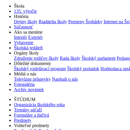
Škola
135. výročie
História
Dejiny školy
Riaditelia školy
Premeny Šrobárky
Internet na Šr
Súčasnosť
Ako sa meníme
Interiér
Exteriér
Vybavenie
Školská jedáleň
Orgány školy
Združenie rodičov školy
Rada školy
Školský parlament
Pedago
Dôležité dokumenty
Školský vzdelávací program
Školský poriadok
Hodnotiaca spr
Médiá o nás
Televízne príspevky
Napísali o nás
Fotogaléria
Archív noviniek
ŠTÚDIUM
Organizácia školského roka
Termíny súťaží
Formuláre a tlačivá
Predmety
Voliteľné predmety