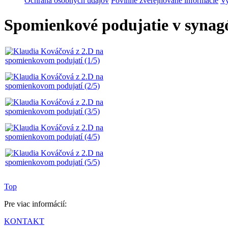
Ochrana osobných údajov
Povinne zverejňované informácie
Vy
Spomienkové podujatie v synagó
Top
Pre viac informácií:
KONTAKT