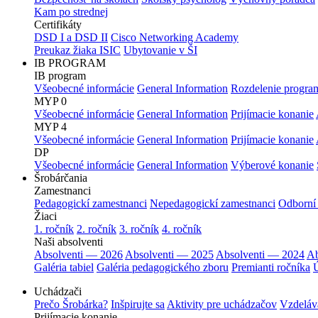
Kam po strednej
Certifikáty
DSD I a DSD II
Cisco Networking Academy
Preukaz žiaka ISIC
Ubytovanie v ŠI
IB PROGRAM
IB program
Všeobecné informácie
General Information
Rozdelenie progra
MYP 0
Všeobecné informácie
General Information
Prijímacie konanie
MYP 4
Všeobecné informácie
General Information
Prijímacie konanie
DP
Všeobecné informácie
General Information
Výberové konanie
Šrobárčania
Zamestnanci
Pedagogickí zamestnanci
Nepedagogickí zamestnanci
Odborní
Žiaci
1. ročník
2. ročník
3. ročník
4. ročník
Naši absolventi
Absolventi — 2026
Absolventi — 2025
Absolventi — 2024
Ab
Galéria tabiel
Galéria pedagogického zboru
Premianti ročníka
Ú
Uchádzači
Prečo Šrobárka?
Inšpirujte sa
Aktivity pre uchádzačov
Vzdeláv
Prijímacie konanie