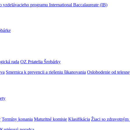
obárke
gická rada
OZ Priatelia Šrobárky
áva
Smernica k prevencii a riešeniu šikanovania
Oslobodenie od telesn
ety
y
Termíny konania
Maturitné komisie
Klasifikácia
Žiaci so zdravotný
Kariérový poradca