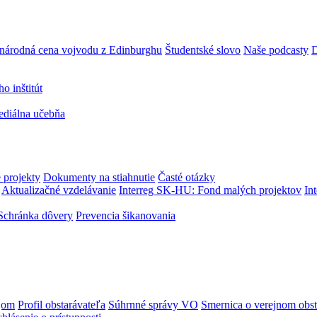
národná cena vojvodu z Edinburghu
Študentské slovo
Naše podcasty
D
 inštitút
ediálna učebňa
 projekty
Dokumenty na stiahnutie
Časté otázky
Aktualizačné vzdelávanie
Interreg SK-HU: Fond malých projektov
In
Schránka dôvery
Prevencia šikanovania
jom
Profil obstarávateľa
Súhrnné správy VO
Smernica o verejnom obst