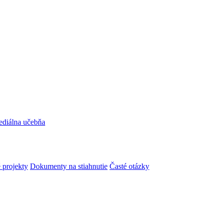
ediálna učebňa
 projekty
Dokumenty na stiahnutie
Časté otázky