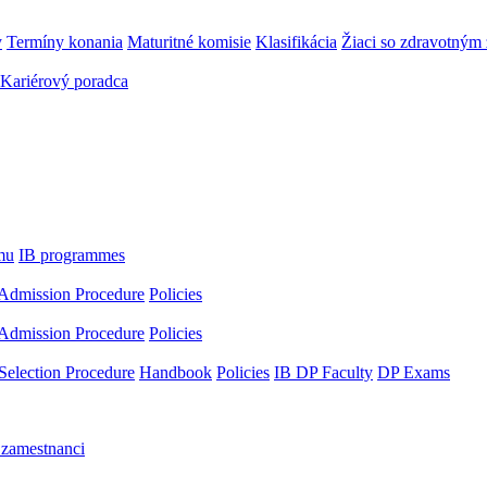
y
Termíny konania
Maturitné komisie
Klasifikácia
Žiaci so zdravotný
Kariérový poradca
mu
IB programmes
Admission Procedure
Policies
Admission Procedure
Policies
Selection Procedure
Handbook
Policies
IB DP Faculty
DP Exams
 zamestnanci