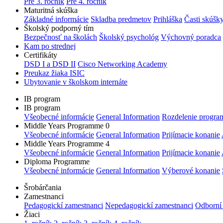
Pre 3. ročník
Pre 4. ročník
Maturitná skúška
Základné informácie
Skladba predmetov
Prihláška
Časti skúšk
Školský podporný tím
Bezpečnosť na školách
Školský psychológ
Výchovný poradca
Kam po strednej
Certifikáty
DSD I a DSD II
Cisco Networking Academy
Preukaz žiaka ISIC
Ubytovanie v školskom internáte
IB program
IB program
Všeobecné informácie
General Information
Rozdelenie progra
Middle Years Programme 0
Všeobecné informácie
General Information
Prijímacie konanie
Middle Years Programme 4
Všeobecné informácie
General Information
Prijímacie konanie
Diploma Programme
Všeobecné informácie
General Information
Výberové konanie
Šrobárčania
Zamestnanci
Pedagogickí zamestnanci
Nepedagogickí zamestnanci
Odborní
Žiaci