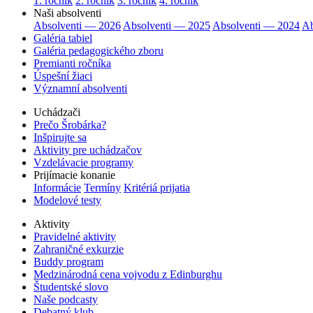
1. ročník
2. ročník
3. ročník
4. ročník
Naši absolventi
Absolventi — 2026
Absolventi — 2025
Absolventi — 2024
Ab
Galéria tabiel
Galéria pedagogického zboru
Premianti ročníka
Úspešní žiaci
Významní absolventi
Uchádzači
Prečo Šrobárka?
Inšpirujte sa
Aktivity pre uchádzačov
Vzdelávacie programy
Prijímacie konanie
Informácie
Termíny
Kritériá prijatia
Modelové testy
Aktivity
Pravidelné aktivity
Zahraničné exkurzie
Buddy program
Medzinárodná cena vojvodu z Edinburghu
Študentské slovo
Naše podcasty
Debatný klub