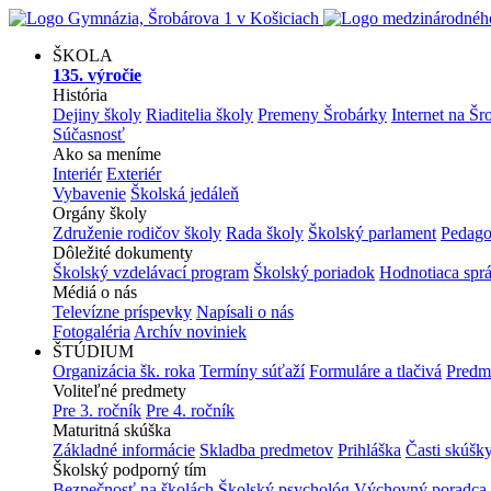
ŠKOLA
135. výročie
História
Dejiny školy
Riaditelia školy
Premeny Šrobárky
Internet na Šr
Súčasnosť
Ako sa meníme
Interiér
Exteriér
Vybavenie
Školská jedáleň
Orgány školy
Združenie rodičov školy
Rada školy
Školský parlament
Pedago
Dôležité dokumenty
Školský vzdelávací program
Školský poriadok
Hodnotiaca spr
Médiá o nás
Televízne príspevky
Napísali o nás
Fotogaléria
Archív noviniek
ŠTÚDIUM
Organizácia šk. roka
Termíny súťaží
Formuláre a tlačivá
Predm
Voliteľné predmety
Pre 3. ročník
Pre 4. ročník
Maturitná skúška
Základné informácie
Skladba predmetov
Prihláška
Časti skúšk
Školský podporný tím
Bezpečnosť na školách
Školský psychológ
Výchovný poradca