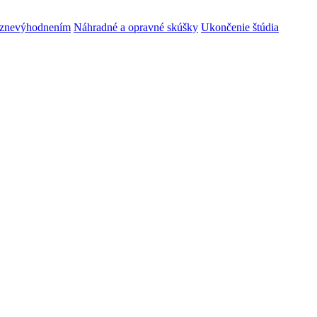
m znevýhodnením
Náhradné a opravné skúšky
Ukončenie štúdia