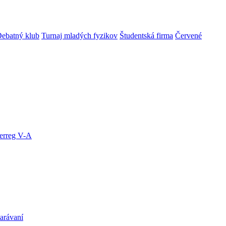
ebatný klub
Turnaj mladých fyzikov
Študentská firma
Červené
terreg V-A
arávaní