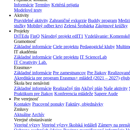
Informácie
Termíny
Kritériá prijatia
Modelové testy
Aktivity
Pravidelné aktivity
Zahraničné exkurzie
Buddy program
Medzi
stužky
Mobilný odber krvi
Zelená Šrobárka
Záujmové krúžky
Projekty
DiTEdu
FinQ
Národný projekt edIT1
Vzdelávanie: Komenského
Gramotnosť
Základné informácie
Ciele projektu
Pedagogické kluby
Multim
IT akadémia
Základné informácie
Ciele projektu
IT ScienceLab
IT Creativity Lab.
Erasmus+
Základné informácie
Pre zamestnancov
Pre žiakov
Realizované
Akreditácia pre program Erasmus+ mládež (2021 – 2027)
eljub
Škola bez nenávisti
Základné informácie
Realizačný tím
Akčný plán
Naše aktivity
Praktikum pre žiakov
Konferencia mládeže
Sapere Aude
Pre verejnosť
Kontakty
Pracovné ponuky
Faktúry, objednávky
Zmluvy
Aktuálne
Archív
Verejné obstarávanie
Verejné výzvy
Verejné výzvy školská jedáleň
Zámery na prená