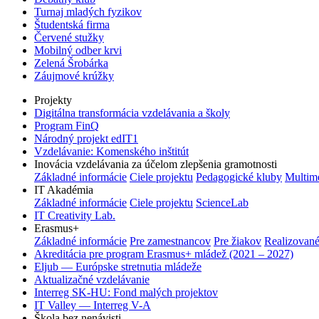
Turnaj mladých fyzikov
Študentská firma
Červené stužky
Mobilný odber krvi
Zelená Šrobárka
Záujmové krúžky
Projekty
Digitálna transformácia vzdelávania a školy
Program FinQ
Národný projekt edIT1
Vzdelávanie: Komenského inštitút
Inovácia vzdelávania za účelom zlepšenia gramotnosti
Základné informácie
Ciele projektu
Pedagogické kluby
Multim
IT Akadémia
Základné informácie
Ciele projektu
ScienceLab
IT Creativity Lab.
Erasmus+
Základné informácie
Pre zamestnancov
Pre žiakov
Realizované
Akreditácia pre program Erasmus+ mládež (2021 – 2027)
Eljub — Európske stretnutia mládeže
Aktualizačné vzdelávanie
Interreg SK-HU: Fond malých projektov
IT Valley — Interreg V-A
Škola bez nenávisti