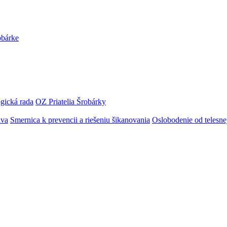
obárke
gická rada
OZ Priatelia Šrobárky
áva
Smernica k prevencii a riešeniu šikanovania
Oslobodenie od telesn