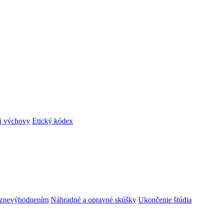
ej výchovy
Etický kódex
m znevýhodnením
Náhradné a opravné skúšky
Ukončenie štúdia