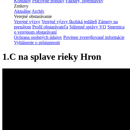
Kontakty
Pracovné ponuky
Faktúry, objednávky
Zmluvy
Aktuálne
Archív
Verejné obstarávanie
Verejné výzvy
Verejné výzvy školská jedáleň
Zámery na
prenájom
Profil obstarávateľa
Súhrnné správy VO
Smernica
o verejnom obstarávaní
Ochrana osobných údajov
Povinne zverejňované informácie
Vyhlásenie o prístupnosti
1.C na splave rieky Hron