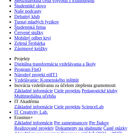
Medzinárodná cena vojvodu z Edinburghu
Študentské slovo
Naše podcasty
Debatný klub
Turnaj mladých fyzikov
Študentská firma
Červené stužky
Mobilný odber krvi
Zelená Šrobárka
Záujmové krúžky
Projekty
Digitálna transformácia vzdelávania a školy
Program FinQ
Národný projekt edIT1
Vzdelávanie: Komenského inštitút
Inovácia vzdelávania za účelom zlepšenia gramotnosti
Základné informácie
Ciele projektu
Pedagogické kluby
Multimediálna učebňa
IT Akadémia
Základné informácie
Ciele projektu
ScienceLab
IT Creativity Lab.
Erasmus+
Základné informácie
Pre zamestnancov
Pre žiakov
Realizované projekty
Dokumenty na stiahnutie
Časté otázky