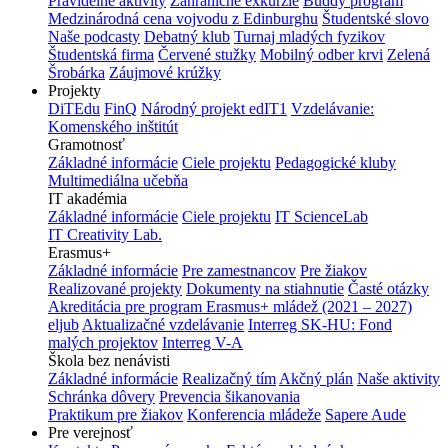
Pravidelné aktivity
Zahraničné exkurzie
Buddy program
Medzinárodná cena vojvodu z Edinburghu
Študentské slovo
Naše podcasty
Debatný klub
Turnaj mladých fyzikov
Študentská firma
Červené stužky
Mobilný odber krvi
Zelená
Šrobárka
Záujmové krúžky
Projekty
DiTEdu
FinQ
Národný projekt edIT1
Vzdelávanie:
Komenského inštitút
Gramotnosť
Základné informácie
Ciele projektu
Pedagogické kluby
Multimediálna učebňa
IT akadémia
Základné informácie
Ciele projektu
IT ScienceLab
IT Creativity Lab.
Erasmus+
Základné informácie
Pre zamestnancov
Pre žiakov
Realizované projekty
Dokumenty na stiahnutie
Časté otázky
Akreditácia pre program Erasmus+ mládež (2021 – 2027)
eljub
Aktualizačné vzdelávanie
Interreg SK-HU: Fond
malých projektov
Interreg V-A
Škola bez nenávisti
Základné informácie
Realizačný tím
Akčný plán
Naše aktivity
Schránka dôvery
Prevencia šikanovania
Praktikum pre žiakov
Konferencia mládeže
Sapere Aude
Pre verejnosť