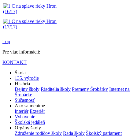
Top
Pre viac informácií:
KONTAKT
Škola
135. výročie
História
Dejiny školy
Riaditelia školy
Premeny Šrobárky
Internet na
Šrobárke
Súčasnosť
Ako sa meníme
Interiér
Exteriér
Vybavenie
Školská jedáleň
Orgány školy
Združenie rodičov školy
Rada školy
Školský parlament