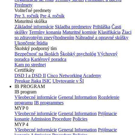
Predmety
Voliteľné predmety
Pre 3. ročník
Pre 4. ročník
Maturitná skúška
Základné informácie
Skladba predmetov
Prihláška
Časti
skúšky
Termíny konania
Maturitné komisie
Klasifikácia
Žiaci
so zdravotným znevýhodnením
Náhradné a opravné skúšky
Ukončenie štúdia
Školský podporný tím
Bezpečnosť na školách
Školský psychológ
Výchovný
poradca
Kariérový poradca
Kam po strednej
Certifikáty
DSD I a DSD II
Cisco Networking Academy
Preukaz žiaka ISIC
Ubytovanie v ŠI
IB PROGRAM
IB program
Všeobecné informácie
General Information
Rozdelenie
programu
IB programmes
MYP 0
Všeobecné informácie
General Information
Prijímacie
konanie
Admission Procedure
Policies
MYP 4
Všeobecné informácie
General Information
Prijímacie