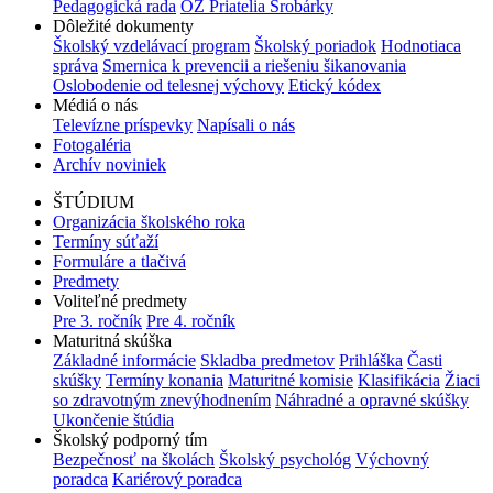
Pedagogická rada
OZ Priatelia Šrobárky
Dôležité dokumenty
Školský vzdelávací program
Školský poriadok
Hodnotiaca
správa
Smernica k prevencii a riešeniu šikanovania
Oslobodenie od telesnej výchovy
Etický kódex
Médiá o nás
Televízne príspevky
Napísali o nás
Fotogaléria
Archív noviniek
ŠTÚDIUM
Organizácia školského roka
Termíny súťaží
Formuláre a tlačivá
Predmety
Voliteľné predmety
Pre 3. ročník
Pre 4. ročník
Maturitná skúška
Základné informácie
Skladba predmetov
Prihláška
Časti
skúšky
Termíny konania
Maturitné komisie
Klasifikácia
Žiaci
so zdravotným znevýhodnením
Náhradné a opravné skúšky
Ukončenie štúdia
Školský podporný tím
Bezpečnosť na školách
Školský psychológ
Výchovný
poradca
Kariérový poradca