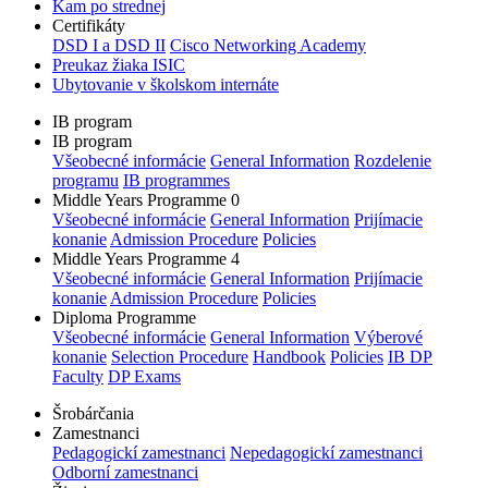
Kam po strednej
Certifikáty
DSD I a DSD II
Cisco Networking Academy
Preukaz žiaka ISIC
Ubytovanie v školskom internáte
IB program
IB program
Všeobecné informácie
General Information
Rozdelenie
programu
IB programmes
Middle Years Programme 0
Všeobecné informácie
General Information
Prijímacie
konanie
Admission Procedure
Policies
Middle Years Programme 4
Všeobecné informácie
General Information
Prijímacie
konanie
Admission Procedure
Policies
Diploma Programme
Všeobecné informácie
General Information
Výberové
konanie
Selection Procedure
Handbook
Policies
IB DP
Faculty
DP Exams
Šrobárčania
Zamestnanci
Pedagogickí zamestnanci
Nepedagogickí zamestnanci
Odborní zamestnanci