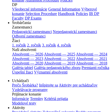
konanie
Admission Procedure
Policies
DP
Všeobecné informácie
General Information
Výberové
konanie
Selection Procedure
Handbook
Policies
IB DP
Faculty
DP Exams
Šrobárčania
Zamestnanci
Pedagogickí zamestnanci
Nepedagogickí zamestnanci
Odborní zamestnanci
Žiaci
1. ročník
2. ročník
3. ročník
4. ročník
Naši absolventi
Absolventi — 2026
Absolventi — 2025
Absolventi — 2024
Absolventi — 2023
Absolventi — 2022
Absolventi — 2021
Absolventi — 2020
Absolventi — 2019
Absolventi — 2018
Galéria tabiel
Galéria pedagogického zboru
Premianti ročníka
Úspešní žiaci
Významní absolventi
Uchádzači
Prečo Šrobárka?
Inšpirujte sa
Aktivity pre uchádzačov
Vzdelávacie programy
Prijímacie konanie
Informácie
Termíny
Kritériá prijatia
Modelové testy
Aktivity