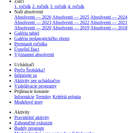
Žiaci
1. ročník
2. ročník
3. ročník
4. ročník
Naši absolventi
Absolventi — 2026
Absolventi — 2025
Absolventi — 2024
Absolventi — 2023
Absolventi — 2022
Absolventi — 2021
Absolventi — 2020
Absolventi — 2019
Absolventi — 2018
Galéria tabiel
Galéria pedagogického zboru
Premianti ročníka
Úspešní žiaci
Významní absolventi
Uchádzači
Prečo Šrobárka?
Inšpirujte sa
Aktivity pre uchádzačov
Vzdelávacie programy
Prijímacie konanie
Informácie
Termíny
Kritériá prijatia
Modelové testy
Aktivity
Pravidelné aktivity
Zahraničné exkurzie
Buddy program