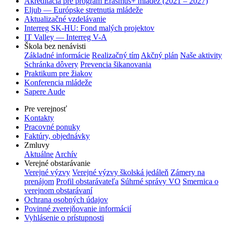
Akreditácia pre program Erasmus+ mládež (2021 – 2027)
Eljub — Európske stretnutia mládeže
Aktualizačné vzdelávanie
Interreg SK-HU: Fond malých projektov
IT Valley — Interreg V-A
Škola bez nenávisti
Základné informácie
Realizačný tím
Akčný plán
Naše aktivity
Schránka dôvery
Prevencia šikanovania
Praktikum pre žiakov
Konferencia mládeže
Sapere Aude
Pre verejnosť
Kontakty
Pracovné ponuky
Faktúry, objednávky
Zmluvy
Aktuálne
Archív
Verejné obstarávanie
Verejné výzvy
Verejné výzvy školská jedáleň
Zámery na
prenájom
Profil obstarávateľa
Súhrné správy VO
Smernica o
verejnom obstarávaní
Ochrana osobných údajov
Povinné zverejňovanie informácií
Vyhlásenie o prístupnosti