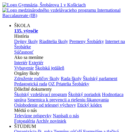
ŠKOLA
135. výročie
História
Dejiny školy
Riaditelia školy
Premeny Šrobárky
Internet na
Šrobárke
Súčasnosť
Ako sa meníme
Interiér
Exteriér
Vybavenie
Školská jedáleň
Orgány školy
Združenie rodičov školy
Rada školy
Školský parlament
Pedagogická rada
OZ Priatelia Šrobárky
Dôležité dokumenty
Školský vzdelávací program
Školský poriadok
Hodnotiaca
správa
Smernica k prevencii a riešeniu šikanovania
Oslobodenie od telesnej výchovy
Etický kódex
Médiá o nás
Televízne príspevky
Napísali o nás
Fotogaléria
Archív noviniek
ŠTÚDIUM
Organizácia šk. roka
Termíny súťaží
Formuláre a tlačivá