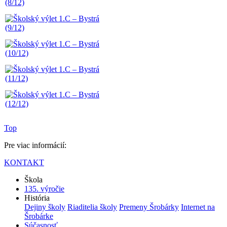
Top
Pre viac informácií:
KONTAKT
Škola
135. výročie
História
Dejiny školy
Riaditelia školy
Premeny Šrobárky
Internet na
Šrobárke
Súčasnosť