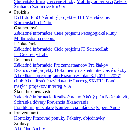
Študentská firma
Červené stužky
Mobilný odber krvi
Zelená
Šrobárka
Záujmové krúžky
Projekty
DiTEdu
FinQ
Národný projekt edIT1
Vzdelávanie:
Komenského inštitút
Gramotnosť
Základné informácie
Ciele projektu
Pedagogické kluby
Multimediálna učebňa
IT akadémia
Základné informácie
Ciele projektu
IT ScienceLab
IT Creativity Lab.
Erasmus+
Základné informácie
Pre zamestnancov
Pre žiakov
Realizované projekty
Dokumenty na stiahnutie
Časté otázky
Akreditácia pre program Erasmus+ mládež (2021 – 2027)
eljub
Aktualizačné vzdelávanie
Interreg SK-HU: Fond
malých projektov
Interreg V-A
Škola bez nenávisti
Základné informácie
Realizačný tím
Akčný plán
Naše aktivity
Schránka dôvery
Prevencia šikanovania
Praktikum pre žiakov
Konferencia mládeže
Sapere Aude
Pre verejnosť
Kontakty
Pracovné ponuky
Faktúry, objednávky
Zmluvy
Aktuálne
Archív