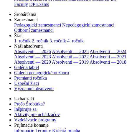
Faculty
DP Exams
Šrobárčania
Zamestnanci
Pedagogickí zamestnanci
Nepedagogickí zamestnanci
Odborní zamestnanci
Žiaci
1. ročník
2. ročník
3. ročník
4. ročník
Naši absolventi
Absolventi — 2026
Absolventi — 2025
Absolventi — 2024
Absolventi — 2023
Absolventi — 2022
Absolventi — 2021
Absolventi — 2020
Absolventi — 2019
Absolventi — 2018
Galéria tabiel
Galéria pedagogického zboru
Premianti ročníka
Úspešní žiaci
Významní absolventi
Uchádzači
Prečo Šrobárka?
Inšpirujte sa
Aktivity pre uchádzačov
Vzdelávacie programy
Prijímacie konanie
Informácie
Termíny
Kritériá prijatia