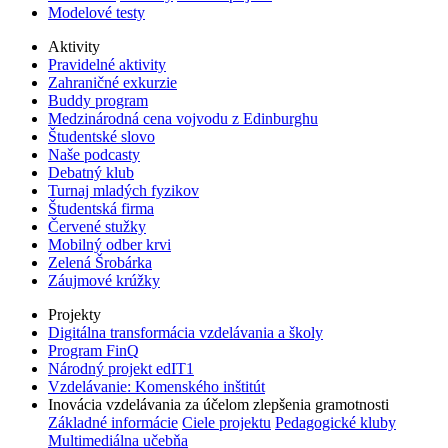
Modelové testy
Aktivity
Pravidelné aktivity
Zahraničné exkurzie
Buddy program
Medzinárodná cena vojvodu z Edinburghu
Študentské slovo
Naše podcasty
Debatný klub
Turnaj mladých fyzikov
Študentská firma
Červené stužky
Mobilný odber krvi
Zelená Šrobárka
Záujmové krúžky
Projekty
Digitálna transformácia vzdelávania a školy
Program FinQ
Národný projekt edIT1
Vzdelávanie: Komenského inštitút
Inovácia vzdelávania za účelom zlepšenia gramotnosti
Základné informácie
Ciele projektu
Pedagogické kluby
Multimediálna učebňa