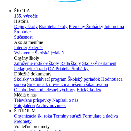
ŠKOLA
135. výročie
História
Dejiny školy
Riaditelia školy
Premeny Šrobárky
Internet na
Šrobárke
Súčasnosť
Ako sa meníme
Interiér
Exteriér
Vybavenie
Školská jedáleň
Orgány školy
Združenie rodičov školy
Rada školy
Školský parlament
Pedagogická rada
OZ Priatelia Šrobárky
Dôležité dokumenty
Školský vzdelávací program
Školský poriadok
Hodnotiaca
správa
Smernica k prevencii a riešeniu šikanovania
Oslobodenie od telesnej výchovy
Etický kódex
Médiá o nás
Televízne príspevky
Napísali o nás
Fotogaléria
Archív noviniek
ŠTÚDIUM
Organizácia šk. roka
Termíny súťaží
Formuláre a tlačivá
Predmety
Voliteľné predmety