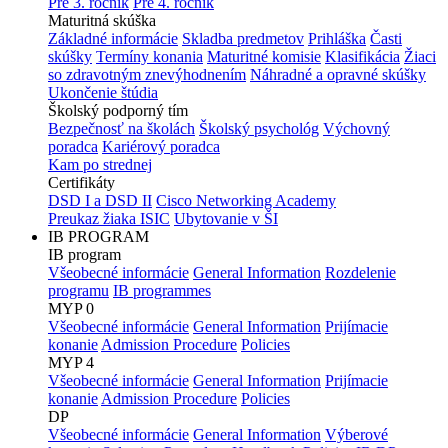
Pre 3. ročník
Pre 4. ročník
Maturitná skúška
Základné informácie
Skladba predmetov
Prihláška
Časti
skúšky
Termíny konania
Maturitné komisie
Klasifikácia
Žiaci
so zdravotným znevýhodnením
Náhradné a opravné skúšky
Ukončenie štúdia
Školský podporný tím
Bezpečnosť na školách
Školský psychológ
Výchovný
poradca
Kariérový poradca
Kam po strednej
Certifikáty
DSD I a DSD II
Cisco Networking Academy
Preukaz žiaka ISIC
Ubytovanie v ŠI
IB PROGRAM
IB program
Všeobecné informácie
General Information
Rozdelenie
programu
IB programmes
MYP 0
Všeobecné informácie
General Information
Prijímacie
konanie
Admission Procedure
Policies
MYP 4
Všeobecné informácie
General Information
Prijímacie
konanie
Admission Procedure
Policies
DP
Všeobecné informácie
General Information
Výberové