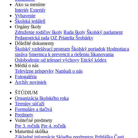
Ako sa meníme
Interiér
Exteriér
Vybavenie
Školská jedáleň
Orgány školy
Združenie rodičov školy
Rada školy
Školský parlament
Pedagogická rada
OZ Priatelia Šrobárky
Dôležité dokumenty
Školský vzdelávací program
Školský poriadok
Hodnotiaca
správa
Smernica k prevencii a riešeniu šikanovania
Oslobodenie od telesnej výchovy
Etický kódex
Médiá o nás
Televízne príspevky
Napísali o nás
Fotogaléria
Archív noviniek
ŠTÚDIUM
Organizácia školského roka
Termíny súťaží
Formuláre a tlačivá
Predmety
Voliteľné predmety
Pre 3. ročník
Pre 4. ročník
Maturitná skúška
Základné informácie
Skladba predmetov
Prihláška
Časti