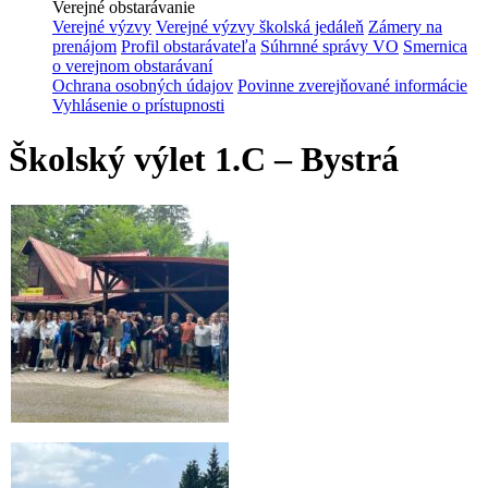
Verejné obstarávanie
Verejné výzvy
Verejné výzvy školská jedáleň
Zámery na
prenájom
Profil obstarávateľa
Súhrnné správy VO
Smernica
o verejnom obstarávaní
Ochrana osobných údajov
Povinne zverejňované informácie
Vyhlásenie o prístupnosti
Školský výlet 1.C – Bystrá