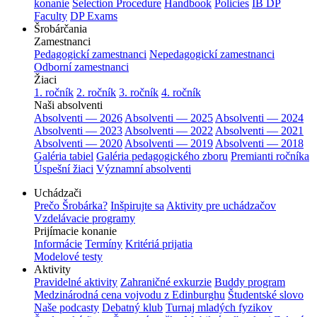
konanie
Selection Procedure
Handbook
Policies
IB DP
Faculty
DP Exams
Šrobárčania
Zamestnanci
Pedagogickí zamestnanci
Nepedagogickí zamestnanci
Odborní zamestnanci
Žiaci
1. ročník
2. ročník
3. ročník
4. ročník
Naši absolventi
Absolventi — 2026
Absolventi — 2025
Absolventi — 2024
Absolventi — 2023
Absolventi — 2022
Absolventi — 2021
Absolventi — 2020
Absolventi — 2019
Absolventi — 2018
Galéria tabiel
Galéria pedagogického zboru
Premianti ročníka
Úspešní žiaci
Významní absolventi
Uchádzači
Prečo Šrobárka?
Inšpirujte sa
Aktivity pre uchádzačov
Vzdelávacie programy
Prijímacie konanie
Informácie
Termíny
Kritériá prijatia
Modelové testy
Aktivity
Pravidelné aktivity
Zahraničné exkurzie
Buddy program
Medzinárodná cena vojvodu z Edinburghu
Študentské slovo
Naše podcasty
Debatný klub
Turnaj mladých fyzikov