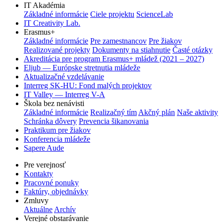
IT Akadémia
Základné informácie
Ciele projektu
ScienceLab
IT Creativity Lab.
Erasmus+
Základné informácie
Pre zamestnancov
Pre žiakov
Realizované projekty
Dokumenty na stiahnutie
Časté otázky
Akreditácia pre program Erasmus+ mládež (2021 – 2027)
Eljub — Európske stretnutia mládeže
Aktualizačné vzdelávanie
Interreg SK-HU: Fond malých projektov
IT Valley — Interreg V-A
Škola bez nenávisti
Základné informácie
Realizačný tím
Akčný plán
Naše aktivity
Schránka dôvery
Prevencia šikanovania
Praktikum pre žiakov
Konferencia mládeže
Sapere Aude
Pre verejnosť
Kontakty
Pracovné ponuky
Faktúry, objednávky
Zmluvy
Aktuálne
Archív
Verejné obstarávanie