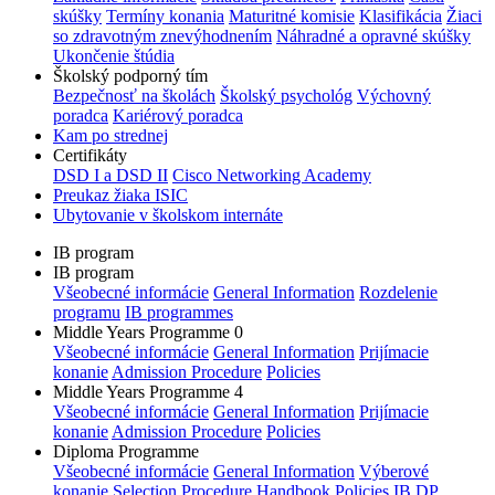
skúšky
Termíny konania
Maturitné komisie
Klasifikácia
Žiaci
so zdravotným znevýhodnením
Náhradné a opravné skúšky
Ukončenie štúdia
Školský podporný tím
Bezpečnosť na školách
Školský psychológ
Výchovný
poradca
Kariérový poradca
Kam po strednej
Certifikáty
DSD I a DSD II
Cisco Networking Academy
Preukaz žiaka ISIC
Ubytovanie v školskom internáte
IB program
IB program
Všeobecné informácie
General Information
Rozdelenie
programu
IB programmes
Middle Years Programme 0
Všeobecné informácie
General Information
Prijímacie
konanie
Admission Procedure
Policies
Middle Years Programme 4
Všeobecné informácie
General Information
Prijímacie
konanie
Admission Procedure
Policies
Diploma Programme
Všeobecné informácie
General Information
Výberové
konanie
Selection Procedure
Handbook
Policies
IB DP