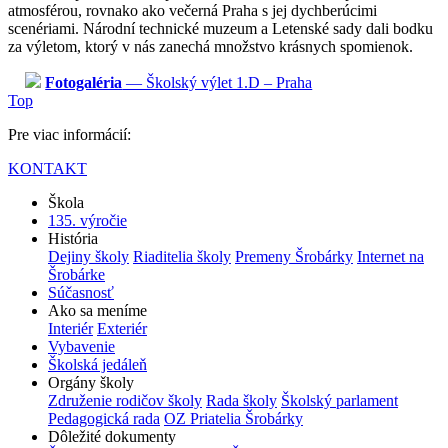
atmosférou, rovnako ako večerná Praha s jej dychberúcimi
scenériami. Národní technické muzeum a Letenské sady dali bodku
za výletom, ktorý v nás zanechá množstvo krásnych spomienok.
Fotogaléria
— Školský výlet 1.D – Praha
Top
Pre viac informácií:
KONTAKT
Škola
135. výročie
História
Dejiny školy
Riaditelia školy
Premeny Šrobárky
Internet na
Šrobárke
Súčasnosť
Ako sa meníme
Interiér
Exteriér
Vybavenie
Školská jedáleň
Orgány školy
Združenie rodičov školy
Rada školy
Školský parlament
Pedagogická rada
OZ Priatelia Šrobárky
Dôležité dokumenty