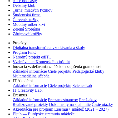
Naše podcasty
Debatný klub
Turnaj mladých fyzikov
Študentská firma
Červené stužky
Mobilný odber krvi
Zelená Šrobárka
Záujmové krúžky
Projekty
Digitálna transformácia vzdelávania a školy
Program FinQ
Národný projekt edIT1
Vzdelávanie: Komenského inštitút
Inovácia vzdelávania za účelom zlepšenia gramotnosti
Základné informácie
Ciele projektu
Pedagogické kluby
Multimediálna učebňa
IT Akadémia
Základné informácie
Ciele projektu
ScienceLab
IT Creativity Lab.
Erasmus+
Základné informácie
Pre zamestnancov
Pre žiakov
Realizované projekty
Dokumenty na stiahnutie
Časté otázky
Akreditácia pre program Erasmus+ mládež (2021 – 2027)
Eljub — Európske stretnutia mládeže