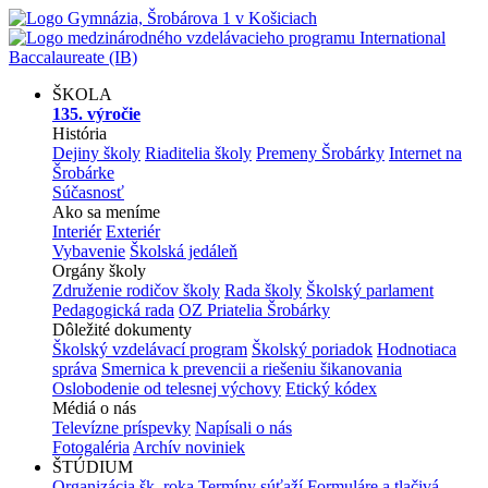
ŠKOLA
135. výročie
História
Dejiny školy
Riaditelia školy
Premeny Šrobárky
Internet na
Šrobárke
Súčasnosť
Ako sa meníme
Interiér
Exteriér
Vybavenie
Školská jedáleň
Orgány školy
Združenie rodičov školy
Rada školy
Školský parlament
Pedagogická rada
OZ Priatelia Šrobárky
Dôležité dokumenty
Školský vzdelávací program
Školský poriadok
Hodnotiaca
správa
Smernica k prevencii a riešeniu šikanovania
Oslobodenie od telesnej výchovy
Etický kódex
Médiá o nás
Televízne príspevky
Napísali o nás
Fotogaléria
Archív noviniek
ŠTÚDIUM
Organizácia šk. roka
Termíny súťaží
Formuláre a tlačivá