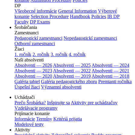
konanie
Admission Procedure
Policies
DP
Všeobecné informácie
General Information
Výberové
konanie
Selection Procedure
Handbook
Policies
IB DP
Faculty
DP Exams
Šrobárčania
Zamestnanci
Pedagogickí zamestnanci
Nepedagogickí zamestnanci
Odborní zamestnanci
Žiaci
1. ročník
2. ročník
3. ročník
4. ročník
Naši absolventi
Absolventi — 2026
Absolventi — 2025
Absolventi — 2024
Absolventi — 2023
Absolventi — 2022
Absolventi — 2021
Absolventi — 2020
Absolventi — 2019
Absolventi — 2018
Galéria tabiel
Galéria pedagogického zboru
Premianti ročníka
Úspešní žiaci
Významní absolventi
Uchádzači
Prečo Šrobárka?
Inšpirujte sa
Aktivity pre uchádzačov
Vzdelávacie programy
Prijímacie konanie
Informácie
Termíny
Kritériá prijatia
Modelové testy
Aktivity