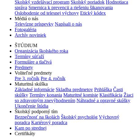
Školský vzdelávací program
Školský poriadok
Hodnotiaca
správa
Smernica k prevencii a riešeniu šikanovania
Oslobodenie od telesnej výchovy
Etický kódex
Médiá o nás
Televízne príspevky
Napísali o nás
Fotogaléria
Archív noviniek
ŠTÚDIUM
Organizácia školského roka
Termíny súťaží
Formuláre a tlačivá
Predmety
Voliteľné predmety
Pre 3. ročník
Pre 4. ročník
Maturitná skúška
Základné informácie
Skladba predmetov
Prihláška
Časti
skúšky
Termíny konania
Maturitné komisie
Klasifikácia
Žiaci
so zdravotným znevýhodnením
Náhradné a opravné skúšky
Ukončenie štúdia
Školský podporný tím
Bezpečnosť na školách
Školský psychológ
Výchovný
poradca
Kariérový poradca
Kam po strednej
Certifikáty