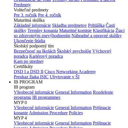
Predmety
Voliteľné predmety
Pre 3. ročník
Pre 4. ročník
Maturitná skúška
Základné informácie
Skladba predmetov
Prihláška
Časti
skúšky
Termíny konania
Maturitné komisie
Klasifikácia
Žiaci
so zdravotným znevýhodnením
Náhradné a opravné skúšky
Ukončenie štúdia
Školský podporný tím
Bezpečnosť na školách
Školský psychológ
Výchovný
poradca
Kariérový poradca
Kam po strednej
Certifikáty
DSD I a DSD II
Cisco Networking Academy
Preukaz žiaka ISIC
Ubytovanie v ŠI
IB PROGRAM
IB program
Všeobecné informácie
General Information
Rozdelenie
programu
IB programmes
MYP 0
Všeobecné informácie
General Information
Prijímacie
konanie
Admission Procedure
Policies
MYP 4
Všeobecné informácie
General Information
Prijímacie