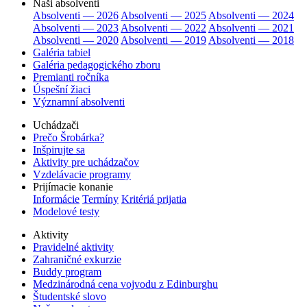
Naši absolventi
Absolventi — 2026
Absolventi — 2025
Absolventi — 2024
Absolventi — 2023
Absolventi — 2022
Absolventi — 2021
Absolventi — 2020
Absolventi — 2019
Absolventi — 2018
Galéria tabiel
Galéria pedagogického zboru
Premianti ročníka
Úspešní žiaci
Významní absolventi
Uchádzači
Prečo Šrobárka?
Inšpirujte sa
Aktivity pre uchádzačov
Vzdelávacie programy
Prijímacie konanie
Informácie
Termíny
Kritériá prijatia
Modelové testy
Aktivity
Pravidelné aktivity
Zahraničné exkurzie
Buddy program
Medzinárodná cena vojvodu z Edinburghu
Študentské slovo