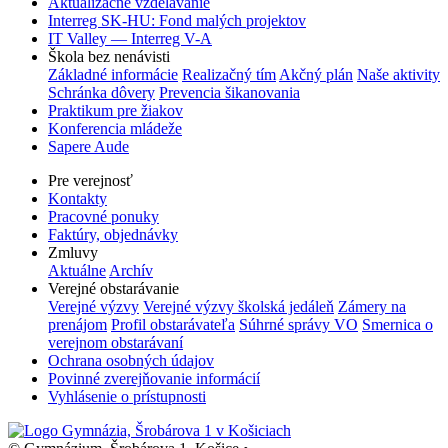
Aktualizačné vzdelávanie
Interreg SK-HU: Fond malých projektov
IT Valley — Interreg V-A
Škola bez nenávisti
Základné informácie
Realizačný tím
Akčný plán
Naše aktivity
Schránka dôvery
Prevencia šikanovania
Praktikum pre žiakov
Konferencia mládeže
Sapere Aude
Pre verejnosť
Kontakty
Pracovné ponuky
Faktúry, objednávky
Zmluvy
Aktuálne
Archív
Verejné obstarávanie
Verejné výzvy
Verejné výzvy školská jedáleň
Zámery na
prenájom
Profil obstarávateľa
Súhrné správy VO
Smernica o
verejnom obstarávaní
Ochrana osobných údajov
Povinné zverejňovanie informácií
Vyhlásenie o prístupnosti