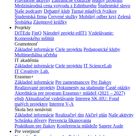
Pravidelné aktivity
Zahraničné exkurzie
Buddy program
Medzinárodná cena vojvodu z Edinburghu
Študentské slovo
Naše podcasty
Debatný klub
Turnaj mladých fyzikov
Študentská firma
Červené stužky
Mobilný odber krvi
Zelená
Šrobárka
Záujmové krúžky
Projekty
DiTEdu
FinQ
Národný projekt edIT1
Vzdelávanie:
Komenského inštitút
Gramotnosť
Základné informácie
Ciele projektu
Pedagogické kluby
Multimediálna učebňa
IT akadémia
Základné informácie
Ciele projektu
IT ScienceLab
IT Creativity Lab.
Erasmus+
Základné informácie
Pre zamestnancov
Pre žiakov
Realizované projekty
Dokumenty na stiahnutie
Časté otázky
Akreditácia pre program Erasmus+ mládež (2021 – 2027)
eljub
Aktualizačné vzdelávanie
Interreg SK-HU: Fond
malých projektov
Interreg V-A
Škola bez nenávisti
Základné informácie
Realizačný tím
Akčný plán
Naše aktivity
Schránka dôvery
Prevencia šikanovania
Praktikum pre žiakov
Konferencia mládeže
Sapere Aude
Pre verejnosť