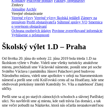
Kontakty
Pracovné ponuky
Faktúry, objednávky
Zmluvy
Aktuálne
Archív
Verejné obstarávanie
Verejné výzvy
Verejné výzvy školská jedáleň
Zámery na
prenájom
Profil obstarávateľa
Súhrnné správy VO
Smernica
o verejnom obstarávaní
Ochrana osobných údajov
Povinne zverejňované informácie
Vyhlásenie o prístupnosti
Školský výlet 1.D – Praha
Od štvrtka 20. júna do soboty 22. júna 2019 bola trieda 1.D na
školskom výlete v Prahe. Videli sme všetky turisticky atraktívne
miesta, prechádzali sme Václavské námestie, postáli sme pri soche
Svätého Václava i pamätníku Jánovi Palachovi pred budovou
Národného múzea, videli sme apoštolov v orloji na Staromestskom
námestí a prešli sme celú Kráľovskú cestu až na Hradčany, kde sme
obdivovali prekrásny interiér Katedrály Sv. Víta a malebnosť Zlatej
uličky.
Prešli sme sa aj po starých zámockých schodoch a slávnej Parížskej
ulici. No navštívili sme aj miesta, kde radi trávia čas domáci, a tak
sme večer pobudli na Náplavke, ktorá nás očarila neopakovateľnou