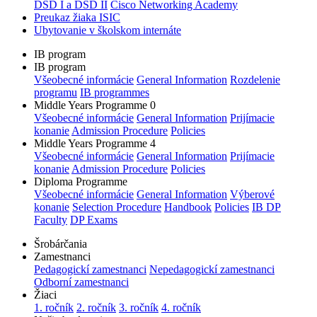
DSD I a DSD II
Cisco Networking Academy
Preukaz žiaka ISIC
Ubytovanie v školskom internáte
IB program
IB program
Všeobecné informácie
General Information
Rozdelenie
programu
IB programmes
Middle Years Programme 0
Všeobecné informácie
General Information
Prijímacie
konanie
Admission Procedure
Policies
Middle Years Programme 4
Všeobecné informácie
General Information
Prijímacie
konanie
Admission Procedure
Policies
Diploma Programme
Všeobecné informácie
General Information
Výberové
konanie
Selection Procedure
Handbook
Policies
IB DP
Faculty
DP Exams
Šrobárčania
Zamestnanci
Pedagogickí zamestnanci
Nepedagogickí zamestnanci
Odborní zamestnanci
Žiaci
1. ročník
2. ročník
3. ročník
4. ročník