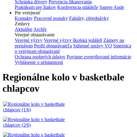
Schránka dôvery
Prevencia šikanovania
Praktikum pre žiakov
Konferencia mládeže
Sapere Aude
Pre verejnosť
Kontakty
Pracovné ponuky
Faktúry, objednávky
Zmluvy
Aktuálne
Archív
Verejné obstarávanie
Verejné výzvy
Verejné výzvy školská jedáleň
Zámery na
prenájom
Profil obstarávateľa
Súhrnné správy VO
Smernica
o verejnom obstarávaní
Ochrana osobných údajov
Povinne zverejňované informácie
Vyhlásenie o prístupnosti
Regionálne kolo v basketbale
chlapcov