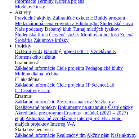
Informácie
Termíny
Kritériá prijatia
Modelové testy
Aktivity
Pravidelné aktivity
Zahraničné exkurzie
Buddy program
Medzinárodná cena vojvodu z Edinburghu
Študentské slovo
Naše podcasty
Debatný klub
Turnaj mladých fyzikov
Študentská firma
Červené stužky
Mobilný odber krvi
Zelená
Šrobárka
Záujmové krúžky
Projekty
DiTEdu
FinQ
Národný projekt edIT1
Vzdelávanie:
Komenského inštitút
Gramotnosť
Základné informácie
Ciele projektu
Pedagogické kluby
Multimediálna učebňa
IT akadémia
Základné informácie
Ciele projektu
IT ScienceLab
IT Creativity Lab.
Erasmus+
Základné informácie
Pre zamestnancov
Pre žiakov
Realizované projekty
Dokumenty na stiahnutie
Časté otázky
Akreditácia pre program Erasmus+ mládež (2021 – 2027)
eljub
Aktualizačné vzdelávanie
Interreg SK-HU: Fond
malých projektov
Interreg V-A
Škola bez nenávisti
Základné informácie
Realizačný tím
Akčný plán
Naše aktivity