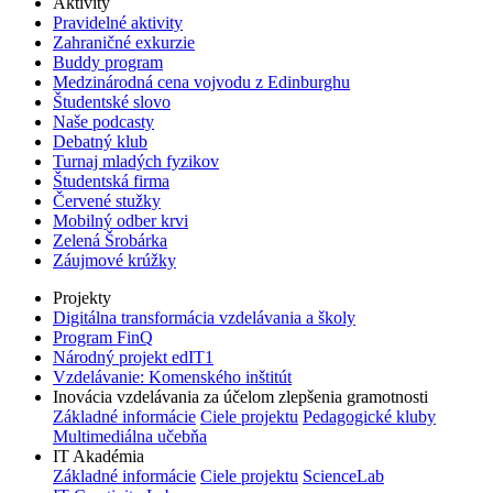
Aktivity
Pravidelné aktivity
Zahraničné exkurzie
Buddy program
Medzinárodná cena vojvodu z Edinburghu
Študentské slovo
Naše podcasty
Debatný klub
Turnaj mladých fyzikov
Študentská firma
Červené stužky
Mobilný odber krvi
Zelená Šrobárka
Záujmové krúžky
Projekty
Digitálna transformácia vzdelávania a školy
Program FinQ
Národný projekt edIT1
Vzdelávanie: Komenského inštitút
Inovácia vzdelávania za účelom zlepšenia gramotnosti
Základné informácie
Ciele projektu
Pedagogické kluby
Multimediálna učebňa
IT Akadémia
Základné informácie
Ciele projektu
ScienceLab