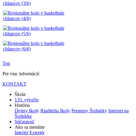
Top
Pre viac informácií:
KONTAKT
Škola
135. výročie
História
Dejiny školy
Riaditelia školy
Premeny Šrobárky
Internet na
Šrobárke
Súčasnosť
Ako sa meníme
Interiér
Exteriér