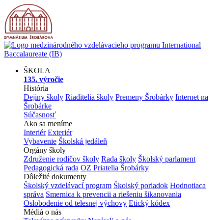
ŠKOLA
135. výročie
História
Dejiny školy
Riaditelia školy
Premeny Šrobárky
Internet na
Šrobárke
Súčasnosť
Ako sa meníme
Interiér
Exteriér
Vybavenie
Školská jedáleň
Orgány školy
Združenie rodičov školy
Rada školy
Školský parlament
Pedagogická rada
OZ Priatelia Šrobárky
Dôležité dokumenty
Školský vzdelávací program
Školský poriadok
Hodnotiaca
správa
Smernica k prevencii a riešeniu šikanovania
Oslobodenie od telesnej výchovy
Etický kódex
Médiá o nás