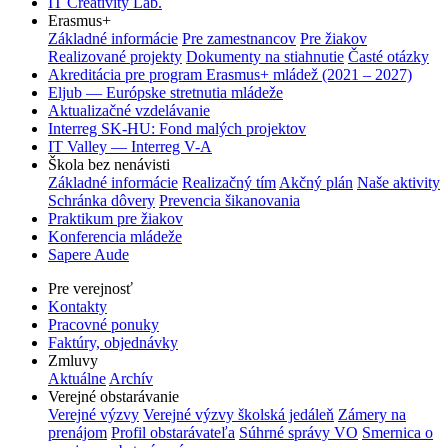
IT Creativity Lab.
Erasmus+
Základné informácie
Pre zamestnancov
Pre žiakov
Realizované projekty
Dokumenty na stiahnutie
Časté otázky
Akreditácia pre program Erasmus+ mládež (2021 – 2027)
Eljub — Európske stretnutia mládeže
Aktualizačné vzdelávanie
Interreg SK-HU: Fond malých projektov
IT Valley — Interreg V-A
Škola bez nenávisti
Základné informácie
Realizačný tím
Akčný plán
Naše aktivity
Schránka dôvery
Prevencia šikanovania
Praktikum pre žiakov
Konferencia mládeže
Sapere Aude
Pre verejnosť
Kontakty
Pracovné ponuky
Faktúry, objednávky
Zmluvy
Aktuálne
Archív
Verejné obstarávanie
Verejné výzvy
Verejné výzvy školská jedáleň
Zámery na
prenájom
Profil obstarávateľa
Súhrné správy VO
Smernica o