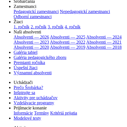
Šrobárčania
Zamestnanci
Pedagogickí zamestnanci
Nepedagogickí zamestnanci
Odborní zamestnanci
Žiaci
1. ročník
2. ročník
3. ročník
4. ročník
Naši absolventi
Absolventi — 2026
Absolventi — 2025
Absolventi — 2024
Absolventi — 2023
Absolventi — 2022
Absolventi — 2021
Absolventi — 2020
Absolventi — 2019
Absolventi — 2018
Galéria tabiel
Galéria pedagogického zboru
Premianti ročníka
Úspešní žiaci
Významní absolventi
Uchádzači
Prečo Šrobárka?
Inšpirujte sa
Aktivity pre uchádzačov
Vzdelávacie programy
Prijímacie konanie
Informácie
Termíny
Kritériá prijatia
Modelové testy