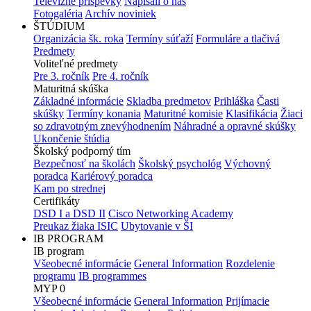
Televízne príspevky
Napísali o nás
Fotogaléria
Archív noviniek
ŠTÚDIUM
Organizácia šk. roka
Termíny súťaží
Formuláre a tlačivá
Predmety
Voliteľné predmety
Pre 3. ročník
Pre 4. ročník
Maturitná skúška
Základné informácie
Skladba predmetov
Prihláška
Časti
skúšky
Termíny konania
Maturitné komisie
Klasifikácia
Žiaci
so zdravotným znevýhodnením
Náhradné a opravné skúšky
Ukončenie štúdia
Školský podporný tím
Bezpečnosť na školách
Školský psychológ
Výchovný
poradca
Kariérový poradca
Kam po strednej
Certifikáty
DSD I a DSD II
Cisco Networking Academy
Preukaz žiaka ISIC
Ubytovanie v ŠI
IB PROGRAM
IB program
Všeobecné informácie
General Information
Rozdelenie
programu
IB programmes
MYP 0
Všeobecné informácie
General Information
Prijímacie