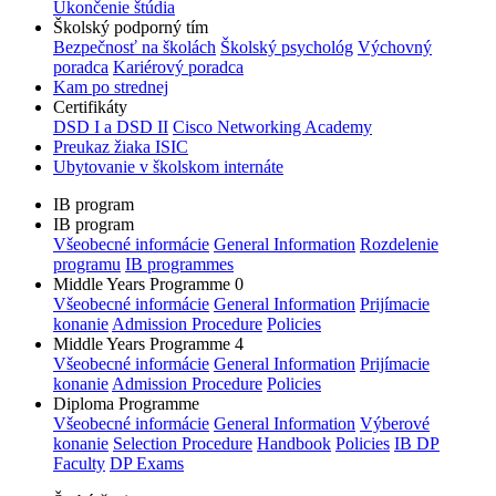
Ukončenie štúdia
Školský podporný tím
Bezpečnosť na školách
Školský psychológ
Výchovný
poradca
Kariérový poradca
Kam po strednej
Certifikáty
DSD I a DSD II
Cisco Networking Academy
Preukaz žiaka ISIC
Ubytovanie v školskom internáte
IB program
IB program
Všeobecné informácie
General Information
Rozdelenie
programu
IB programmes
Middle Years Programme 0
Všeobecné informácie
General Information
Prijímacie
konanie
Admission Procedure
Policies
Middle Years Programme 4
Všeobecné informácie
General Information
Prijímacie
konanie
Admission Procedure
Policies
Diploma Programme
Všeobecné informácie
General Information
Výberové
konanie
Selection Procedure
Handbook
Policies
IB DP
Faculty
DP Exams