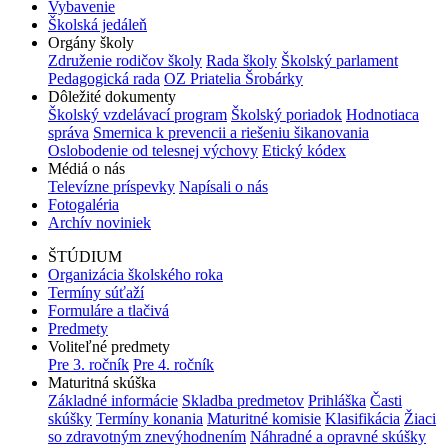
Vybavenie
Školská jedáleň
Orgány školy
Združenie rodičov školy
Rada školy
Školský parlament
Pedagogická rada
OZ Priatelia Šrobárky
Dôležité dokumenty
Školský vzdelávací program
Školský poriadok
Hodnotiaca
správa
Smernica k prevencii a riešeniu šikanovania
Oslobodenie od telesnej výchovy
Etický kódex
Médiá o nás
Televízne príspevky
Napísali o nás
Fotogaléria
Archív noviniek
ŠTÚDIUM
Organizácia školského roka
Termíny súťaží
Formuláre a tlačivá
Predmety
Voliteľné predmety
Pre 3. ročník
Pre 4. ročník
Maturitná skúška
Základné informácie
Skladba predmetov
Prihláška
Časti
skúšky
Termíny konania
Maturitné komisie
Klasifikácia
Žiaci
so zdravotným znevýhodnením
Náhradné a opravné skúšky