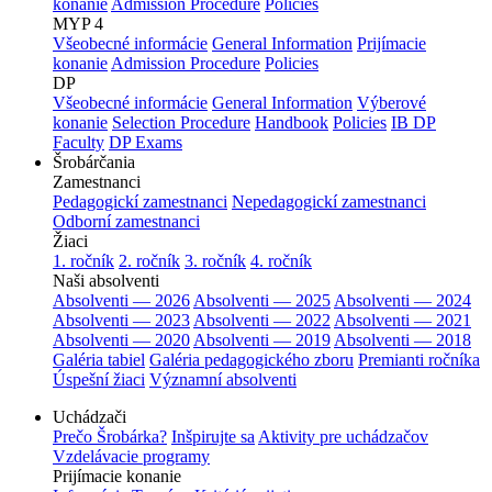
konanie
Admission Procedure
Policies
MYP 4
Všeobecné informácie
General Information
Prijímacie
konanie
Admission Procedure
Policies
DP
Všeobecné informácie
General Information
Výberové
konanie
Selection Procedure
Handbook
Policies
IB DP
Faculty
DP Exams
Šrobárčania
Zamestnanci
Pedagogickí zamestnanci
Nepedagogickí zamestnanci
Odborní zamestnanci
Žiaci
1. ročník
2. ročník
3. ročník
4. ročník
Naši absolventi
Absolventi — 2026
Absolventi — 2025
Absolventi — 2024
Absolventi — 2023
Absolventi — 2022
Absolventi — 2021
Absolventi — 2020
Absolventi — 2019
Absolventi — 2018
Galéria tabiel
Galéria pedagogického zboru
Premianti ročníka
Úspešní žiaci
Významní absolventi
Uchádzači
Prečo Šrobárka?
Inšpirujte sa
Aktivity pre uchádzačov
Vzdelávacie programy
Prijímacie konanie