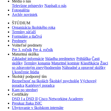
Médiá o nás
Televízne príspevky
Napísali o nás
Fotogaléria
Archív noviniek
ŠTÚDIUM
Organizácia školského roka
Termíny súťaží
Formuláre a tlačivá
Predmety
Voliteľné predmety
Pre 3. ročník
Pre 4. ročník
Maturitná skúška
Základné informácie
Skladba predmetov
Prihláška
Časti
skúšky
Termíny konania
Maturitné komisie
Klasifikácia
Žiaci
so zdravotným znevýhodnením
Náhradné a opravné skúšky
Ukončenie štúdia
Školský podporný tím
Bezpečnosť na školách
Školský psychológ
Výchovný
poradca
Kariérový poradca
Kam po strednej
Certifikáty
DSD I a DSD II
Cisco Networking Academy
Preukaz žiaka ISIC
Ubytovanie v školskom internáte