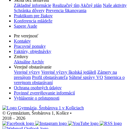
Škola bez nenávisti
Základné informácie
Realizačný tím
Akčný plán
Naše aktivity
Schránka dôvery
Prevencia šikanovania
Praktikum pre žiakov
Konferencia mládeže
Sapere Aude
Pre verejnosť
Kontakty
Pracovné ponuky
Faktúry, objednávky
Zmluvy
Aktuálne
Archív
Verejné obstarávanie
Verejné výzvy
Verejné výzvy školská jedáleň
Zámery na
prenájom
Profil obstarávateľa
Súhrné správy VO
Smernica o
verejnom obstarávaní
Ochrana osobných údajov
Povinné zverejňovanie informácií
Vyhlásenie o prístupnosti
© Gymnázium, Šrobárova 1, Košice
•
2018 – 2026