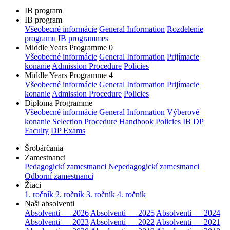
IB program
IB program
Všeobecné informácie
General Information
Rozdelenie
programu
IB programmes
Middle Years Programme 0
Všeobecné informácie
General Information
Prijímacie
konanie
Admission Procedure
Policies
Middle Years Programme 4
Všeobecné informácie
General Information
Prijímacie
konanie
Admission Procedure
Policies
Diploma Programme
Všeobecné informácie
General Information
Výberové
konanie
Selection Procedure
Handbook
Policies
IB DP
Faculty
DP Exams
Šrobárčania
Zamestnanci
Pedagogickí zamestnanci
Nepedagogickí zamestnanci
Odborní zamestnanci
Žiaci
1. ročník
2. ročník
3. ročník
4. ročník
Naši absolventi
Absolventi — 2026
Absolventi — 2025
Absolventi — 2024
Absolventi — 2023
Absolventi — 2022
Absolventi — 2021