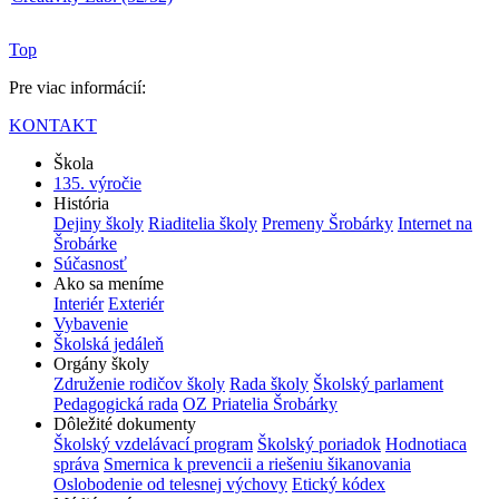
Top
Pre viac informácií:
KONTAKT
Škola
135. výročie
História
Dejiny školy
Riaditelia školy
Premeny Šrobárky
Internet na
Šrobárke
Súčasnosť
Ako sa meníme
Interiér
Exteriér
Vybavenie
Školská jedáleň
Orgány školy
Združenie rodičov školy
Rada školy
Školský parlament
Pedagogická rada
OZ Priatelia Šrobárky
Dôležité dokumenty
Školský vzdelávací program
Školský poriadok
Hodnotiaca
správa
Smernica k prevencii a riešeniu šikanovania
Oslobodenie od telesnej výchovy
Etický kódex