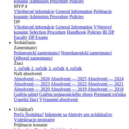
konanie
Admission Procedure
Policies
MYP 4
Všeobecné informácie
General Information
Prijímacie
konanie
Admission Procedure
Policies
DP
Všeobecné informácie
General Information
Výberové
konanie
Selection Procedure
Handbook
Policies
IB DP
Faculty
DP Exams
Šrobárčania
Zamestnanci
Pedagogickí zamestnanci
Nepedagogickí zamestnanci
Odborní zamestnanci
Žiaci
1. ročník
2. ročník
3. ročník
4. ročník
Naši absolventi
Absolventi — 2026
Absolventi — 2025
Absolventi — 2024
Absolventi — 2023
Absolventi — 2022
Absolventi — 2021
Absolventi — 2020
Absolventi — 2019
Absolventi — 2018
Galéria tabiel
Galéria pedagogického zboru
Premianti ročníka
Úspešní žiaci
Významní absolventi
Uchádzači
Prečo Šrobárka?
Inšpirujte sa
Aktivity pre uchádzačov
Vzdelávacie programy
Prijímacie konanie