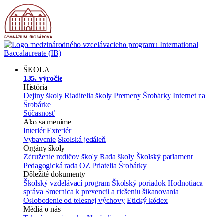
ŠKOLA
135. výročie
História
Dejiny školy
Riaditelia školy
Premeny Šrobárky
Internet na
Šrobárke
Súčasnosť
Ako sa meníme
Interiér
Exteriér
Vybavenie
Školská jedáleň
Orgány školy
Združenie rodičov školy
Rada školy
Školský parlament
Pedagogická rada
OZ Priatelia Šrobárky
Dôležité dokumenty
Školský vzdelávací program
Školský poriadok
Hodnotiaca
správa
Smernica k prevencii a riešeniu šikanovania
Oslobodenie od telesnej výchovy
Etický kódex
Médiá o nás