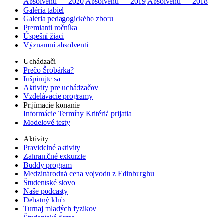
Absolventi — 2020
Absolventi — 2019
Absolventi — 2018
Galéria tabiel
Galéria pedagogického zboru
Premianti ročníka
Úspešní žiaci
Významní absolventi
Uchádzači
Prečo Šrobárka?
Inšpirujte sa
Aktivity pre uchádzačov
Vzdelávacie programy
Prijímacie konanie
Informácie
Termíny
Kritériá prijatia
Modelové testy
Aktivity
Pravidelné aktivity
Zahraničné exkurzie
Buddy program
Medzinárodná cena vojvodu z Edinburghu
Študentské slovo
Naše podcasty
Debatný klub
Turnaj mladých fyzikov