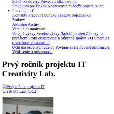
Schránka dôvery
Prevencia šikanovania
Praktikum pre žiakov
Konferencia mládeže
Sapere Aude
Pre verejnosť
Kontakty
Pracovné ponuky
Faktúry, objednávky
Zmluvy
Aktuálne
Archív
Verejné obstarávanie
Verejné výzvy
Verejné výzvy školská jedáleň
Zámery na
prenájom
Profil obstarávateľa
Súhrnné správy VO
Smernica
o verejnom obstarávaní
Ochrana osobných údajov
Povinne zverejňované informácie
Vyhlásenie o prístupnosti
Prvý ročník projektu IT
Creativity Lab.