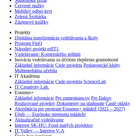
Študentská firma
Červené stužky
Mobilný odber krvi
Zelená Šrobárka
Záujmové krúžky
Projekty
Digitálna transformácia vzdelávania a školy
Program FinQ
Národný projekt edIT1
Vzdelávanie: Komenského inštitút
Inovácia vzdelávania za účelom zlepšenia gramotnosti
Základné informácie
Ciele projektu
Pedagogické kluby
Multimediálna učebňa
IT Akadémia
Základné informácie
Ciele projektu
ScienceLab
IT Creativity Lab.
Erasmus+
Základné informácie
Pre zamestnancov
Pre žiakov
Realizované projekty
Dokumenty na stiahnutie
Časté otázky
Akreditácia pre program Erasmus+ mládež (2021 – 2027)
Eljub — Európske stretnutia mládeže
Aktualizačné vzdelávanie
Interreg SK-HU: Fond malých projektov
IT Valley — Interreg V-A