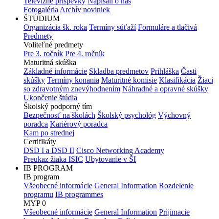
Televízne príspevky
Napísali o nás
Fotogaléria
Archív noviniek
ŠTÚDIUM
Organizácia šk. roka
Termíny súťaží
Formuláre a tlačivá
Predmety
Voliteľné predmety
Pre 3. ročník
Pre 4. ročník
Maturitná skúška
Základné informácie
Skladba predmetov
Prihláška
Časti
skúšky
Termíny konania
Maturitné komisie
Klasifikácia
Žiaci
so zdravotným znevýhodnením
Náhradné a opravné skúšky
Ukončenie štúdia
Školský podporný tím
Bezpečnosť na školách
Školský psychológ
Výchovný
poradca
Kariérový poradca
Kam po strednej
Certifikáty
DSD I a DSD II
Cisco Networking Academy
Preukaz žiaka ISIC
Ubytovanie v ŠI
IB PROGRAM
IB program
Všeobecné informácie
General Information
Rozdelenie
programu
IB programmes
MYP 0
Všeobecné informácie
General Information
Prijímacie