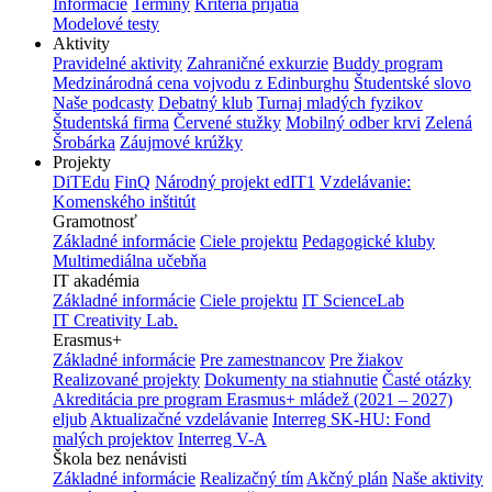
Informácie
Termíny
Kritériá prijatia
Modelové testy
Aktivity
Pravidelné aktivity
Zahraničné exkurzie
Buddy program
Medzinárodná cena vojvodu z Edinburghu
Študentské slovo
Naše podcasty
Debatný klub
Turnaj mladých fyzikov
Študentská firma
Červené stužky
Mobilný odber krvi
Zelená
Šrobárka
Záujmové krúžky
Projekty
DiTEdu
FinQ
Národný projekt edIT1
Vzdelávanie:
Komenského inštitút
Gramotnosť
Základné informácie
Ciele projektu
Pedagogické kluby
Multimediálna učebňa
IT akadémia
Základné informácie
Ciele projektu
IT ScienceLab
IT Creativity Lab.
Erasmus+
Základné informácie
Pre zamestnancov
Pre žiakov
Realizované projekty
Dokumenty na stiahnutie
Časté otázky
Akreditácia pre program Erasmus+ mládež (2021 – 2027)
eljub
Aktualizačné vzdelávanie
Interreg SK-HU: Fond
malých projektov
Interreg V-A
Škola bez nenávisti
Základné informácie
Realizačný tím
Akčný plán
Naše aktivity