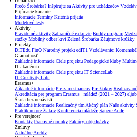
Uchádzači
Prečo Šrobárka?
Inšpirujte sa
Aktivity pre uchádzačov
Vzdeláv
Prijímacie konanie
Informácie
Termíny
Kritériá prijatia
Modelové testy
Aktivity
Pravidelné aktivity
Zahraničné exkurzie
Buddy program
Medzi
stužky
Mobilný odber krvi
Zelená Šrobárka
Záujmové krúžky
Projekty
DiTEdu
FinQ
Národný projekt edIT1
Vzdelávanie: Komenského
Gramotnosť
Základné informácie
Ciele projektu
Pedagogické kluby
Multim
IT akadémia
Základné informácie
Ciele projektu
IT ScienceLab
IT Creativity Lab.
Erasmus+
Základné informácie
Pre zamestnancov
Pre žiakov
Realizované
Akreditácia pre program Erasmus+ mládež (2021 – 2027)
eljub
Škola bez nenávisti
Základné informácie
Realizačný tím
Akčný plán
Naše aktivity
Praktikum pre žiakov
Konferencia mládeže
Sapere Aude
Pre verejnosť
Kontakty
Pracovné ponuky
Faktúry, objednávky
Zmluvy
Aktuálne
Archív