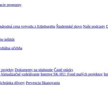
acie programy
národná cena vojvodu z Edinburghu
Študentské slovo
Naše podcasty
D
 inštitút
ediálna učebňa
 projekty
Dokumenty na stiahnutie
Časté otázky
Aktualizačné vzdelávanie
Interreg SK-HU: Fond malých projektov
In
Schránka dôvery
Prevencia šikanovania