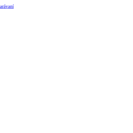
arávaní