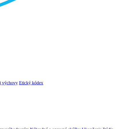
ej výchovy
Etický kódex