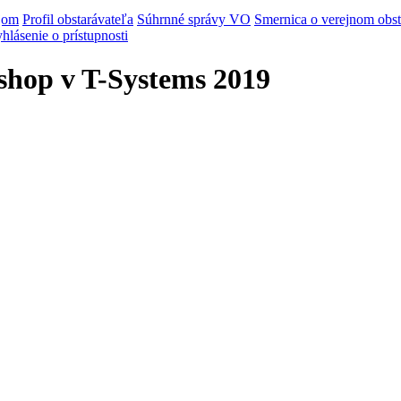
jom
Profil obstarávateľa
Súhrnné správy VO
Smernica o verejnom obst
hlásenie o prístupnosti
shop v T-Systems 2019