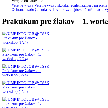
Verejné obstarávanie
Verejné výzvy
Verejné výzvy školská jedáleň
Zámery na prená
Ochrana osobných údajov
Povinne zverejňované informácie
Vy
Praktikum pre žiakov – 1. work