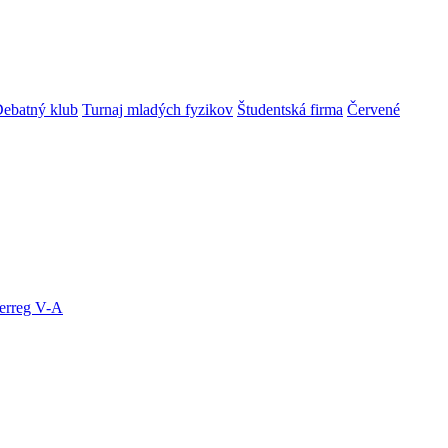
ebatný klub
Turnaj mladých fyzikov
Študentská firma
Červené
terreg V-A