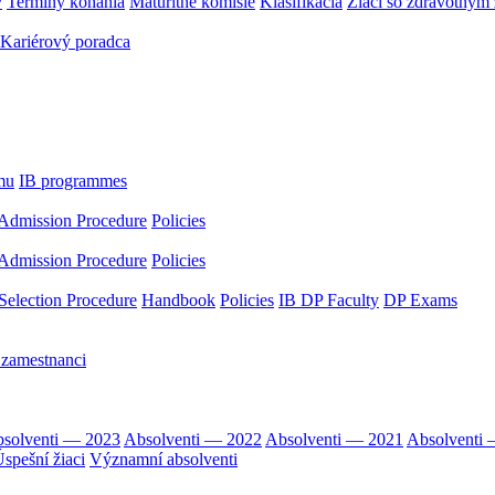
y
Termíny konania
Maturitné komisie
Klasifikácia
Žiaci so zdravotný
Kariérový poradca
mu
IB programmes
Admission Procedure
Policies
Admission Procedure
Policies
Selection Procedure
Handbook
Policies
IB DP Faculty
DP Exams
 zamestnanci
solventi — 2023
Absolventi — 2022
Absolventi — 2021
Absolventi
spešní žiaci
Významní absolventi