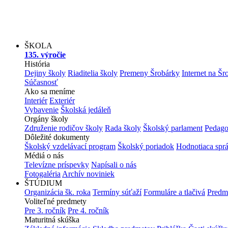
ŠKOLA
135. výročie
História
Dejiny školy
Riaditelia školy
Premeny Šrobárky
Internet na Šr
Súčasnosť
Ako sa meníme
Interiér
Exteriér
Vybavenie
Školská jedáleň
Orgány školy
Združenie rodičov školy
Rada školy
Školský parlament
Pedago
Dôležité dokumenty
Školský vzdelávací program
Školský poriadok
Hodnotiaca spr
Médiá o nás
Televízne príspevky
Napísali o nás
Fotogaléria
Archív noviniek
ŠTÚDIUM
Organizácia šk. roka
Termíny súťaží
Formuláre a tlačivá
Predm
Voliteľné predmety
Pre 3. ročník
Pre 4. ročník
Maturitná skúška