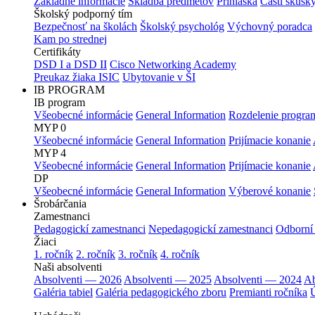
Základné informácie
Skladba predmetov
Prihláška
Časti skúšk
Školský podporný tím
Bezpečnosť na školách
Školský psychológ
Výchovný poradca
Kam po strednej
Certifikáty
DSD I a DSD II
Cisco Networking Academy
Preukaz žiaka ISIC
Ubytovanie v ŠI
IB PROGRAM
IB program
Všeobecné informácie
General Information
Rozdelenie progra
MYP 0
Všeobecné informácie
General Information
Prijímacie konanie
MYP 4
Všeobecné informácie
General Information
Prijímacie konanie
DP
Všeobecné informácie
General Information
Výberové konanie
Šrobárčania
Zamestnanci
Pedagogickí zamestnanci
Nepedagogickí zamestnanci
Odborní
Žiaci
1. ročník
2. ročník
3. ročník
4. ročník
Naši absolventi
Absolventi — 2026
Absolventi — 2025
Absolventi — 2024
Ab
Galéria tabiel
Galéria pedagogického zboru
Premianti ročníka
Ú