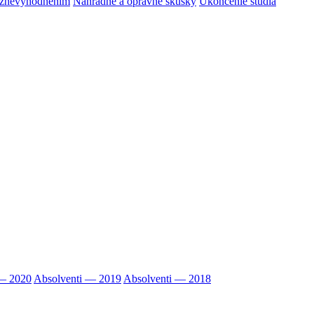
m znevýhodnením
Náhradné a opravné skúšky
Ukončenie štúdia
 — 2020
Absolventi — 2019
Absolventi — 2018