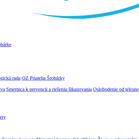
obárke
gická rada
OZ Priatelia Šrobárky
áva
Smernica k prevencii a riešeniu šikanovania
Oslobodenie od telesn
ety