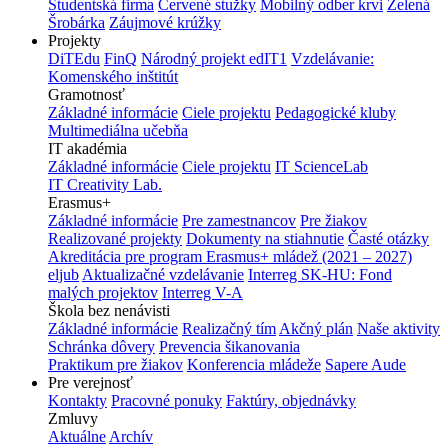
Študentská firma
Červené stužky
Mobilný odber krvi
Zelená
Šrobárka
Záujmové krúžky
Projekty
DiTEdu
FinQ
Národný projekt edIT1
Vzdelávanie:
Komenského inštitút
Gramotnosť
Základné informácie
Ciele projektu
Pedagogické kluby
Multimediálna učebňa
IT akadémia
Základné informácie
Ciele projektu
IT ScienceLab
IT Creativity Lab.
Erasmus+
Základné informácie
Pre zamestnancov
Pre žiakov
Realizované projekty
Dokumenty na stiahnutie
Časté otázky
Akreditácia pre program Erasmus+ mládež (2021 – 2027)
eljub
Aktualizačné vzdelávanie
Interreg SK-HU: Fond
malých projektov
Interreg V-A
Škola bez nenávisti
Základné informácie
Realizačný tím
Akčný plán
Naše aktivity
Schránka dôvery
Prevencia šikanovania
Praktikum pre žiakov
Konferencia mládeže
Sapere Aude
Pre verejnosť
Kontakty
Pracovné ponuky
Faktúry, objednávky
Zmluvy
Aktuálne
Archív