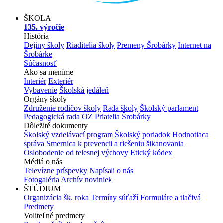
ŠKOLA
135. výročie
História
Dejiny školy
Riaditelia školy
Premeny Šrobárky
Internet na
Šrobárke
Súčasnosť
Ako sa meníme
Interiér
Exteriér
Vybavenie
Školská jedáleň
Orgány školy
Združenie rodičov školy
Rada školy
Školský parlament
Pedagogická rada
OZ Priatelia Šrobárky
Dôležité dokumenty
Školský vzdelávací program
Školský poriadok
Hodnotiaca
správa
Smernica k prevencii a riešeniu šikanovania
Oslobodenie od telesnej výchovy
Etický kódex
Médiá o nás
Televízne príspevky
Napísali o nás
Fotogaléria
Archív noviniek
ŠTÚDIUM
Organizácia šk. roka
Termíny súťaží
Formuláre a tlačivá
Predmety
Voliteľné predmety