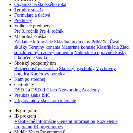
Organizácia školského roka
Termíny súťaží
Formuláre a tlačivá
Predmety
Voliteľné predmety
Pre 3. ročník
Pre 4. ročník
Maturitná skúška
Základné informácie
Skladba predmetov
Prihláška
Časti
skúšky
Termíny konania
Maturitné komisie
Klasifikácia
Žiaci
so zdravotným znevýhodnením
Náhradné a opravné skúšky
Ukončenie štúdia
Školský podporný tím
Bezpečnosť na školách
Školský psychológ
Výchovný
poradca
Kariérový poradca
Kam po strednej
Certifikáty
DSD I a DSD II
Cisco Networking Academy
Preukaz žiaka ISIC
Ubytovanie v školskom internáte
IB program
IB program
Všeobecné informácie
General Information
Rozdelenie
programu
IB programmes
Middle Years Programme 0