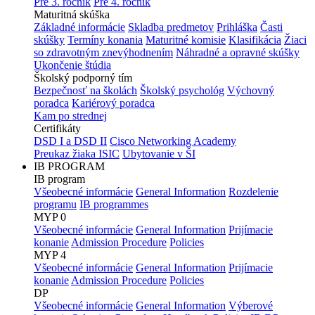
Pre 3. ročník
Pre 4. ročník
Maturitná skúška
Základné informácie
Skladba predmetov
Prihláška
Časti
skúšky
Termíny konania
Maturitné komisie
Klasifikácia
Žiaci
so zdravotným znevýhodnením
Náhradné a opravné skúšky
Ukončenie štúdia
Školský podporný tím
Bezpečnosť na školách
Školský psychológ
Výchovný
poradca
Kariérový poradca
Kam po strednej
Certifikáty
DSD I a DSD II
Cisco Networking Academy
Preukaz žiaka ISIC
Ubytovanie v ŠI
IB PROGRAM
IB program
Všeobecné informácie
General Information
Rozdelenie
programu
IB programmes
MYP 0
Všeobecné informácie
General Information
Prijímacie
konanie
Admission Procedure
Policies
MYP 4
Všeobecné informácie
General Information
Prijímacie
konanie
Admission Procedure
Policies
DP
Všeobecné informácie
General Information
Výberové