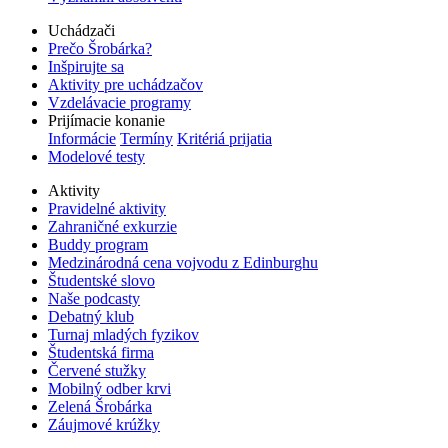
Uchádzači
Prečo Šrobárka?
Inšpirujte sa
Aktivity pre uchádzačov
Vzdelávacie programy
Prijímacie konanie
Informácie
Termíny
Kritériá prijatia
Modelové testy
Aktivity
Pravidelné aktivity
Zahraničné exkurzie
Buddy program
Medzinárodná cena vojvodu z Edinburghu
Študentské slovo
Naše podcasty
Debatný klub
Turnaj mladých fyzikov
Študentská firma
Červené stužky
Mobilný odber krvi
Zelená Šrobárka
Záujmové krúžky