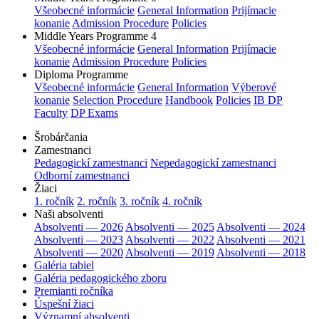
Všeobecné informácie
General Information
Prijímacie
konanie
Admission Procedure
Policies
Middle Years Programme 4
Všeobecné informácie
General Information
Prijímacie
konanie
Admission Procedure
Policies
Diploma Programme
Všeobecné informácie
General Information
Výberové
konanie
Selection Procedure
Handbook
Policies
IB DP
Faculty
DP Exams
Šrobárčania
Zamestnanci
Pedagogickí zamestnanci
Nepedagogickí zamestnanci
Odborní zamestnanci
Žiaci
1. ročník
2. ročník
3. ročník
4. ročník
Naši absolventi
Absolventi — 2026
Absolventi — 2025
Absolventi — 2024
Absolventi — 2023
Absolventi — 2022
Absolventi — 2021
Absolventi — 2020
Absolventi — 2019
Absolventi — 2018
Galéria tabiel
Galéria pedagogického zboru
Premianti ročníka
Úspešní žiaci
Významní absolventi