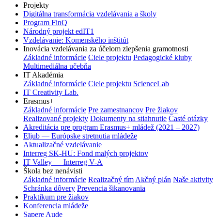
Projekty
Digitálna transformácia vzdelávania a školy
Program FinQ
Národný projekt edIT1
Vzdelávanie: Komenského inštitút
Inovácia vzdelávania za účelom zlepšenia gramotnosti
Základné informácie
Ciele projektu
Pedagogické kluby
Multimediálna učebňa
IT Akadémia
Základné informácie
Ciele projektu
ScienceLab
IT Creativity Lab.
Erasmus+
Základné informácie
Pre zamestnancov
Pre žiakov
Realizované projekty
Dokumenty na stiahnutie
Časté otázky
Akreditácia pre program Erasmus+ mládež (2021 – 2027)
Eljub — Európske stretnutia mládeže
Aktualizačné vzdelávanie
Interreg SK-HU: Fond malých projektov
IT Valley — Interreg V-A
Škola bez nenávisti
Základné informácie
Realizačný tím
Akčný plán
Naše aktivity
Schránka dôvery
Prevencia šikanovania
Praktikum pre žiakov
Konferencia mládeže
Sapere Aude