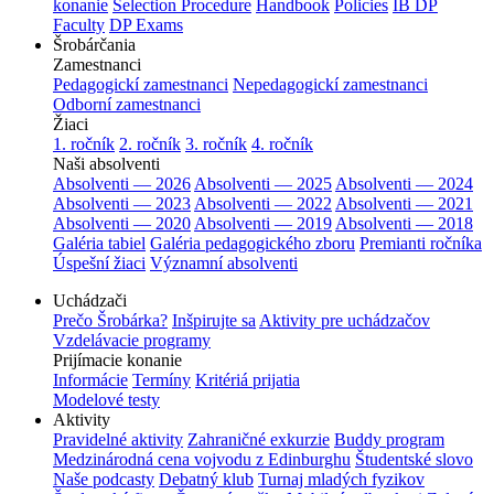
konanie
Selection Procedure
Handbook
Policies
IB DP
Faculty
DP Exams
Šrobárčania
Zamestnanci
Pedagogickí zamestnanci
Nepedagogickí zamestnanci
Odborní zamestnanci
Žiaci
1. ročník
2. ročník
3. ročník
4. ročník
Naši absolventi
Absolventi — 2026
Absolventi — 2025
Absolventi — 2024
Absolventi — 2023
Absolventi — 2022
Absolventi — 2021
Absolventi — 2020
Absolventi — 2019
Absolventi — 2018
Galéria tabiel
Galéria pedagogického zboru
Premianti ročníka
Úspešní žiaci
Významní absolventi
Uchádzači
Prečo Šrobárka?
Inšpirujte sa
Aktivity pre uchádzačov
Vzdelávacie programy
Prijímacie konanie
Informácie
Termíny
Kritériá prijatia
Modelové testy
Aktivity
Pravidelné aktivity
Zahraničné exkurzie
Buddy program
Medzinárodná cena vojvodu z Edinburghu
Študentské slovo
Naše podcasty
Debatný klub
Turnaj mladých fyzikov