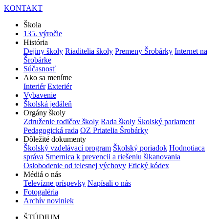
KONTAKT
Škola
135. výročie
História
Dejiny školy
Riaditelia školy
Premeny Šrobárky
Internet na
Šrobárke
Súčasnosť
Ako sa meníme
Interiér
Exteriér
Vybavenie
Školská jedáleň
Orgány školy
Združenie rodičov školy
Rada školy
Školský parlament
Pedagogická rada
OZ Priatelia Šrobárky
Dôležité dokumenty
Školský vzdelávací program
Školský poriadok
Hodnotiaca
správa
Smernica k prevencii a riešeniu šikanovania
Oslobodenie od telesnej výchovy
Etický kódex
Médiá o nás
Televízne príspevky
Napísali o nás
Fotogaléria
Archív noviniek
ŠTÚDIUM