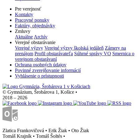
Pre verejnosť
Kontakty
Pracovné ponuky
Faktúry, objednávky
Zmluvy
Aktuálne
Archív
Verejné obstarávanie
Verejné výzvy
Verejné výzvy školská jedáleň
Zámery na
prenájom
Profil obstarávateľa
Súhrné správy VO
Smernica o
verejnom obstarávaní
Ochrana osobných údajov
Povinné zverejňovanie informácií
Vyhlásenie o prístupnosti
© Gymnázium, Šrobárova 1, Košice
•
2018 – 2026
Zlatica Frankovičová • Erik Žiak • Oto Žiak
Tomáš Krajník • Tomáš Šoltés
•