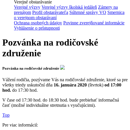
Verejné obstarávanie
Verejné výzvy
Verejné výzvy školská jedáleň
Zámery na
prenájom
Profil obstarávateľa
Súhrnné správy VO
Smernica
o verejnom obstarávaní
Ochrana osobných údajov
Povinne zverejňované informácie
Vyhlásenie o prístupnosti
Pozvánka na rodičovské
združenie
Pozvánka na rodičovské združenie
Vážení rodičia, pozývame Vás na rodičovské združenie, ktoré sa pre
všetky triedy uskutoční dňa
16. januára 2020
(štvrtok)
od 17:00
hod.
do 17:30 hod.
V čase od 17:30 hod. do 18:30 hod. bude prebiehať informačná
časť (možné individuálne stretnutia s vyučujúcimi).
Top
Pre viac informácií: